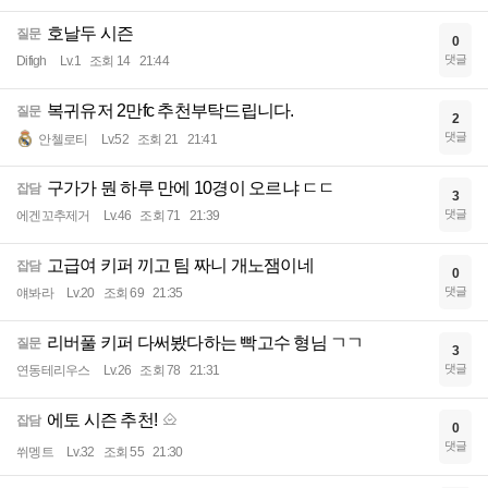
호날두 시즌
질문
0
댓글
Difigh
Lv.1
조회 14
21:44
복귀유저 2만fc 추천부탁드립니다.
질문
2
댓글
안첼로티
Lv.52
조회 21
21:41
구가가 뭔 하루 만에 10경이 오르냐 ㄷㄷ
잡담
3
댓글
에겐꼬추제거
Lv.46
조회 71
21:39
고급여 키퍼 끼고 팀 짜니 개노잼이네
잡담
0
댓글
얘봐라
Lv.20
조회 69
21:35
리버풀 키퍼 다써봤다하는 빡고수 형님 ㄱㄱ
질문
3
댓글
연동테리우스
Lv.26
조회 78
21:31
에토 시즌 추천!
잡담
0
댓글
쒸멩트
Lv.32
조회 55
21:30