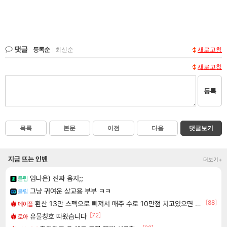
댓글
등록순
|
최신순
새로고침
새로고침
등록
목록
본문
이전
다음
댓글보기
지금 뜨는 인벤
더보기+
임나은) 진짜 음지;;
클립
그냥 귀여운 상교용 부부 ㅋㅋ
클립
[88]
환산 13만 스펙으로 삐져서 매주 수로 10만점 치고있으면 ㅋㅋ
메이플
[72]
유물칭호 따왔습니다
로아