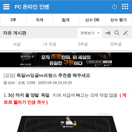
FC 온라인
인벤
3추
자게
팁게
선수 DB
선수 평가
자유 게시판
전체보기
공
검
글
지
색
내글
내 댓글
3추글
10추글
on/off
쓰
기
[잡담]
독일vs잉글vs프랑스 추천좀 해주세요
반바
조회:
1208
2025-04-29 19:16:25
1.
3선 까지 올 양발 독일
키퍼 저급여 빼고는 크게 약점 없음
( 게
르트 뮐러가 인생 격수 )