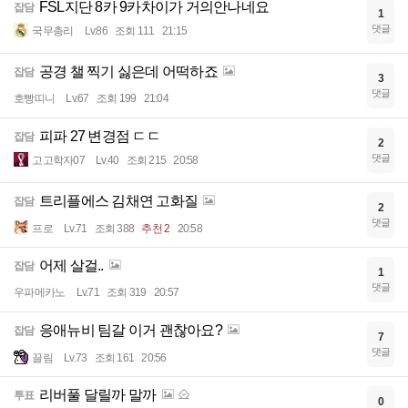
FSL지단 8카 9카차이가 거의안나네요
잡담
1
댓글
국무총리
Lv.86
조회 111
21:15
공경 챌 찍기 싫은데 어떡하죠
잡담
3
댓글
호빵띠니
Lv.67
조회 199
21:04
피파 27 변경점 ㄷㄷ
잡담
2
댓글
고고학자07
Lv.40
조회 215
20:58
트리플에스 김채연 고화질
잡담
2
댓글
프로
Lv.71
조회 388
추천 2
20:58
어제 살걸..
잡담
1
댓글
우파메카노
Lv.71
조회 319
20:57
응애뉴비 팀갈 이거 괜찮아요?
잡담
7
댓글
끌림
Lv.73
조회 161
20:56
리버풀 달릴까 말까
투표
0