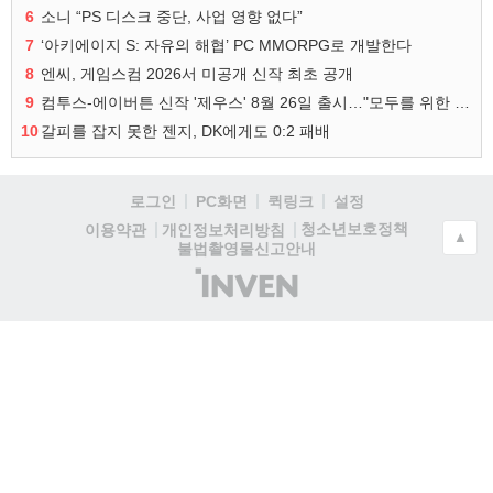
6
소니 “PS 디스크 중단, 사업 영향 없다”
7
‘아키에이지 S: 자유의 해협’ PC MMORPG로 개발한다
8
엔씨, 게임스컴 2026서 미공개 신작 최초 공개
9
컴투스-에이버튼 신작 '제우스' 8월 26일 출시…"모두를 위한 경쟁"
10
갈피를 잡지 못한 젠지, DK에게도 0:2 패배
로그인
PC화면
퀵링크
설정
청소년보호정책
이용약관
개인정보처리방침
▲
불법촬영물신고안내
(주)
인
벤