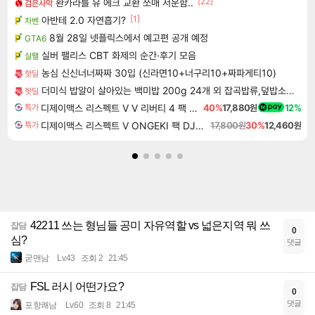
[22]
환카라를 유 에크 교환 쪼매 서운함..
검은사막
[1]
아반테 2.0 자연흡기?
차벤
8월 28일 넷플릭스에서 예고편 공개 예정
GTA6
실버 팰리스 CBT 화제의 순간·후기 모음
실팰
농심 신신너너짜짜 30입 (신라면10+너구리10+짜파게티10)
핫딜
더미식 밥알이 살아있는 백미밥 200g 24개 외 잡곡밥류,덮밥소스7종 외
핫딜
디제이맥스 리스펙트 V V 리버티 4 팩 DJMAX RESPECT V V Liberty 4 Pack DLC
40%
17,880원
12%
특가
디제이맥스 리스펙트 V ONGEKI 팩 DJMAX RESPECT V ONGEKI Pack DLC
17,800원
30%
12,460원
특가
42211 쓰는 형님들 공미 자유역할 vs 넓은지역 뭐 쓰
잡담
0
심?
댓글
굳맨남
Lv.43
조회 2
21:45
FSL 러시 어떤가요?
잡담
0
댓글
포항쾌남
Lv.60
조회 8
21:45