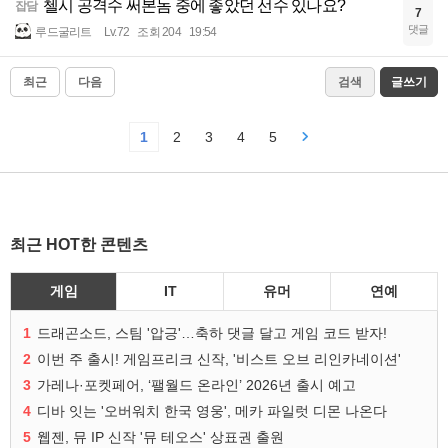
첼시 공격수 써본놈 중에 좋았던 선수 있나요?
잡담
7
댓글
루드굴리트
Lv.72
조회 204
19:54
최근
다음
검색
글쓰기
1
2
3
4
5
최근 HOT한 콘텐츠
게임
IT
유머
연예
1
드래곤소드, 스팀 '압긍'…축하 댓글 달고 게임 코드 받자!
2
이번 주 출시! 게임프리크 신작, '비스트 오브 리인카네이션'
3
가레나·포켓페어, ‘팰월드 온라인’ 2026년 출시 예고
4
디바 잇는 '오버워치 한국 영웅', 메카 파일럿 디몬 나온다
5
웹젠, 뮤 IP 신작 '뮤 테오스' 상표권 출원