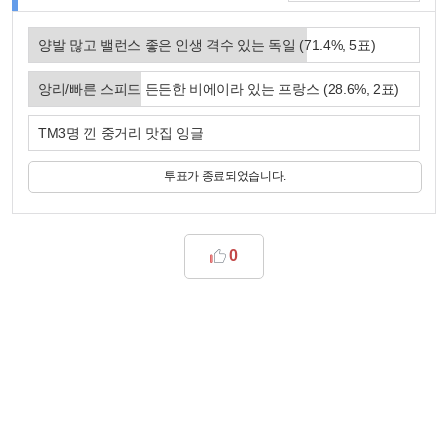
양발 많고 밸런스 좋은 인생 격수 있는 독일
(
71.4
%,
5
표)
앙리/빠른 스피드 든든한 비에이라 있는 프랑스
(
28.6
%,
2
표)
TM3명 낀 중거리 맛집 잉글
투표가 종료되었습니다.
0