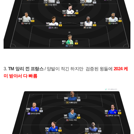
3.
TM 앙리 낀 프랑스
/ 양발이 적긴 하지만 검증된 윙들에
2024 케
미 받아서 다 빠름