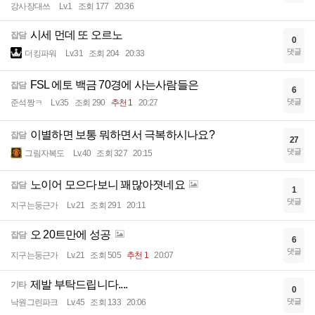
강사장대쓰
Lv.1
조회 177
20:36
시세 먼데 또 오르노
잡담
0
댓글
더킹파워
Lv.31
조회 204
20:33
FSL 에토 백금 70경에 사는사람들은
잡담
6
댓글
준석짱ㅋ
Lv.35
조회 290
추천 1
20:27
이별하면 보통 뭐하면서 극복하시나요?
잡담
27
댓글
그림자복도
Lv.40
조회 327
20:15
노이어 모으다보니 꽤많아졋네요
잡담
1
댓글
지구는둥근가
Lv.21
조회 291
20:11
오 20트만에 성공
잡담
6
댓글
지구는둥근가
Lv.21
조회 505
추천 1
20:07
제발 부탁드립니다....
기타
0
댓글
낙원그린파크
Lv.45
조회 133
20:06