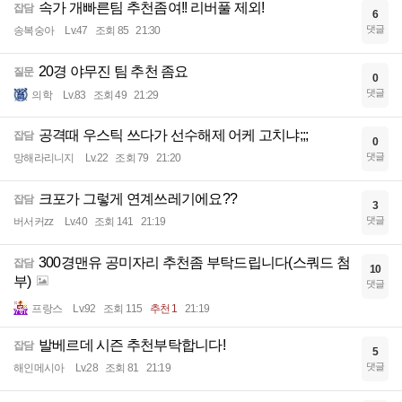
속가 개빠른팀 추천좀여!! 리버풀 제외!
잡담
6
댓글
송복숭아
Lv.47
조회 85
21:30
20경 야무진 팀 추천 좀요
질문
0
댓글
의학
Lv.83
조회 49
21:29
공격때 우스틱 쓰다가 선수해제 어케 고치냐;;;
잡담
0
댓글
망해라리니지
Lv.22
조회 79
21:20
크포가 그렇게 연계쓰레기에요??
잡담
3
댓글
버서커zz
Lv.40
조회 141
21:19
300경맨유 공미자리 추천좀 부탁드립니다(스쿼드 첨
잡담
10
부)
댓글
프랑스
Lv.92
조회 115
추천 1
21:19
발베르데 시즌 추천부탁합니다!
잡담
5
댓글
해인메시아
Lv.28
조회 81
21:19