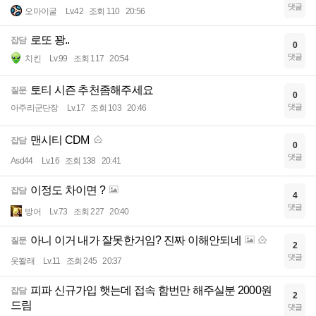
댓글
오마이굴
Lv.42
조회 110
20:56
로또 꽝..
잡담
0
댓글
치킨
Lv.99
조회 117
20:54
토티 시즌 추천좀해주세요
질문
0
댓글
아주리군단장
Lv.17
조회 103
20:46
맨시티 CDM
잡담
0
댓글
Asd44
Lv.16
조회 138
20:41
이정도 차이면 ?
잡담
4
댓글
방어
Lv.73
조회 227
20:40
아니 이거 내가 잘못한거임? 진짜 이해안되네
질문
2
댓글
옷쫠래
Lv.11
조회 245
20:37
피파 신규가입 햇는데 접속 함번만 해주실분 2000원
잡담
2
드림
댓글