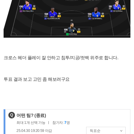
크로스 헤더 플레이 잘 안하고 침투/지공/컷백 위주로 합니다.
투표 결과 보고 고민 좀 해보려구요
제
Q
어떤 팀?
(종료)
목
최대
1
개 선택 가능
참가자:
7
명
:
25.04.30 19:20:59
마감