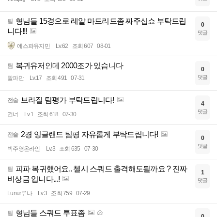
형님들 15경으로 레알 마드리드좀 짜주십쇼 부탁드립
팀
0
니다!!!
댓글
에스파유지민
Lv.62
조회 607
08-01
복귀유저인데 2000조가 있습니다
팀
0
댓글
말파만
Lv.17
조회 491
07-31
브라질 팀평가 부탁드립니다!
전술
4
댓글
건너
Lv.1
조회 618
07-30
2경 잉글랜드 팀평 자유롭게 부탁드립니다!
전술
0
댓글
박주영온라인
Lv.3
조회 635
07-30
피파 복귀했어요.. 첼시 스쿼드 출격해도될까요 ? 진짜
팀
1
비상금 입니다...!
댓글
Lunur루나
Lv.3
조회 759
07-29
형님들 스쿼드 투표좀
팀
0