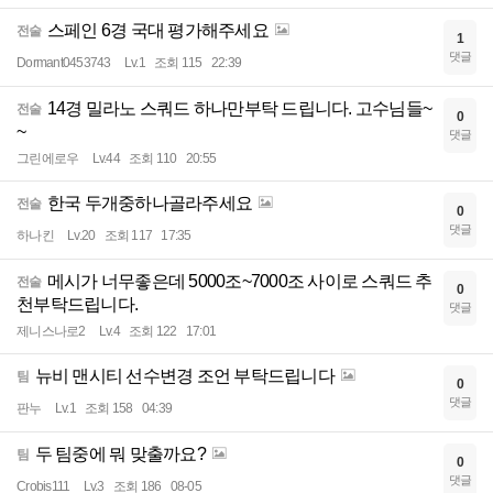
스페인 6경 국대 평가해주세요
전술
1
댓글
Dormant0453743
Lv.1
조회 115
22:39
14경 밀라노 스쿼드 하나만부탁 드립니다. 고수님들~
전술
0
~
댓글
그린에로우
Lv.44
조회 110
20:55
한국 두개중하나골라주세요
전술
0
댓글
하나킨
Lv.20
조회 117
17:35
메시가 너무좋은데 5000조~7000조 사이로 스쿼드 추
전술
0
천부탁드립니다.
댓글
제니스나로2
Lv.4
조회 122
17:01
뉴비 맨시티 선수변경 조언 부탁드립니다
팀
0
댓글
판누
Lv.1
조회 158
04:39
두 팀중에 뭐 맞출까요?
팀
0
댓글
Crobis111
Lv.3
조회 186
08-05