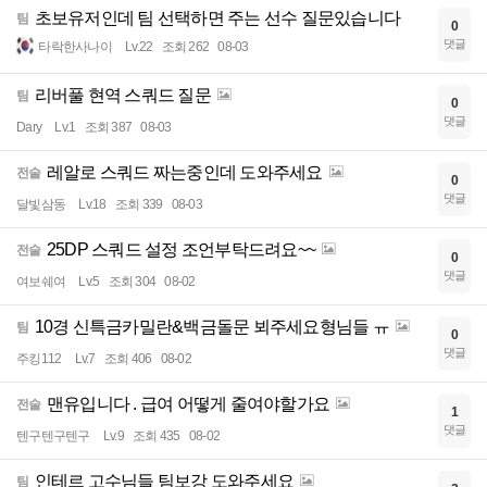
초보유저인데 팀 선택하면 주는 선수 질문있습니다
팀
0
댓글
타락한사나이
Lv.22
조회 262
08-03
리버풀 현역 스쿼드 질문
팀
0
댓글
Dary
Lv.1
조회 387
08-03
레알로 스쿼드 짜는중인데 도와주세요
전술
0
댓글
달빛삼동
Lv.18
조회 339
08-03
25DP 스쿼드 설정 조언부탁드려요~~
전술
0
댓글
여보쉐여
Lv.5
조회 304
08-02
10경 신특금카밀란&백금돌문 뵈주세요형님들 ㅠ
팀
0
댓글
주킹112
Lv.7
조회 406
08-02
맨유입니다 . 급여 어떻게 줄여야할가요
전술
1
댓글
텐구텐구텐구
Lv.9
조회 435
08-02
인테르 고수님들 팀보강 도와주세요
팀