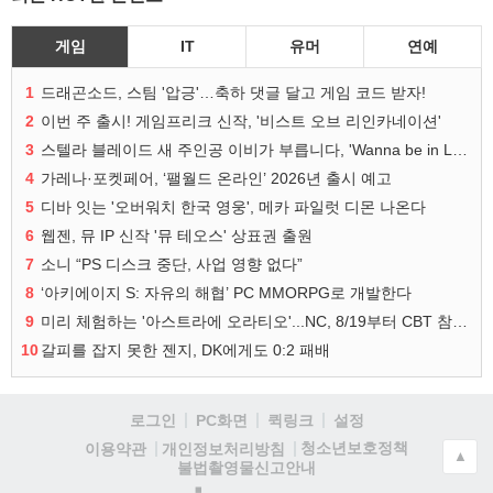
게임
IT
유머
연예
1
드래곤소드, 스팀 '압긍'…축하 댓글 달고 게임 코드 받자!
2
이번 주 출시! 게임프리크 신작, '비스트 오브 리인카네이션'
3
스텔라 블레이드 새 주인공 이비가 부릅니다, 'Wanna be in LOVE' 뮤비 공개
4
가레나·포켓페어, ‘팰월드 온라인’ 2026년 출시 예고
5
디바 잇는 '오버워치 한국 영웅', 메카 파일럿 디몬 나온다
6
웹젠, 뮤 IP 신작 '뮤 테오스' 상표권 출원
7
소니 “PS 디스크 중단, 사업 영향 없다”
8
‘아키에이지 S: 자유의 해협’ PC MMORPG로 개발한다
9
미리 체험하는 '아스트라에 오라티오'...NC, 8/19부터 CBT 참가자 모집
10
갈피를 잡지 못한 젠지, DK에게도 0:2 패배
로그인
PC화면
퀵링크
설정
청소년보호정책
이용약관
개인정보처리방침
▲
불법촬영물신고안내