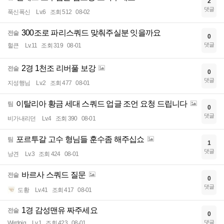
2
댓글
푹신폭신
Lv.6
조회 512
08-02
300조로 파리스쿼드 맞춰주실분 잇을까요
전술
0
댓글
헐큰
Lv.11
조회 319
08-01
2경 1천조 리버풀 보강
전술
0
댓글
지성행님
Lv.2
조회 477
08-01
이탈리아 황금 세대 스쿼드 업글 조언 요청 드립니다
팀
0
댓글
비가내리던
Lv.4
조회 390
08-01
포르투갈 고수 형님들 훈수좀 해주십쇼
팀
1
댓글
낭견
Lv.3
조회 424
08-01
바르사 스쿼드 질문
전술
0
댓글
도황
Lv.41
조회 417
08-01
1경 감성맨유 짜주세요
전술
0
댓글
Wirdpig
Lv.1
조회 423
08-01