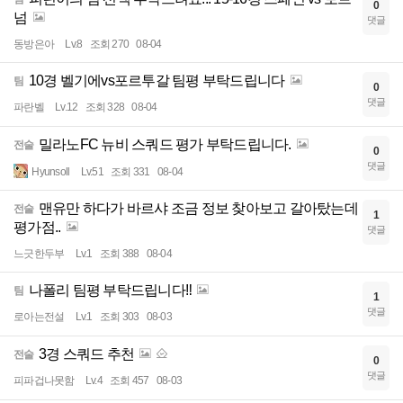
0
넘
댓글
동방은아
Lv.8
조회 270
08-04
10경 벨기에vs포르투갈 팀평 부탁드립니다
팀
0
댓글
파란벨
Lv.12
조회 328
08-04
밀라노FC 뉴비 스쿼드 평가 부탁드립니다.
전술
0
댓글
Hyunsoll
Lv.51
조회 331
08-04
맨유만 하다가 바르샤 조금 정보 찾아보고 갈아탔는데
전술
1
평가점..
댓글
느긋한두부
Lv.1
조회 388
08-04
나폴리 팀평 부탁드립니다‼️
팀
1
댓글
로아는전설
Lv.1
조회 303
08-03
3경 스쿼드 추천
전술
0
댓글
피파겁나못함
Lv.4
조회 457
08-03