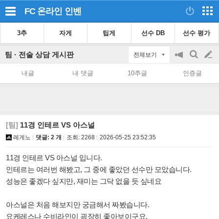
FC 온라인
인벤
3추
자게
팁게
선수 DB
선수 평가
팀 · 전술 상담 게시판
전체보기
공
검
글
지
색
내글
내 댓글
10추글
인증글
on/off
쓰
기
[팀]
11경 인테르 VS 아스널
레게노
댓글: 2 개
조회:
2268
2026-05-25 23:52:35
11경 인테르 VS 아스널 입니다.
인테르는 여러번 해봤고, 그 중에 좋았던 선수만 모았습니다.
성능은 좋겠다 싶지만, 재미는 그닥 없을 듯 싶네요
아스널은 처음 해보지만 궁금해서 짜봤습니다.
요케레스나 수비라인이 굉장히 좋아보이구요.