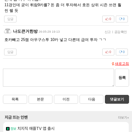
11경인데 굳이 튀람9카를? 돈 좀 더 투자해서 호돈 상위 시즌 쓰면 훨
씬 쎌 듯
답글
0
0
나도큰거한방
26-05-29 19:13
신고
|
공감 확인
호카뺴고 25챔 아우구스투 10카 넣고 다른데 급여 투자 ㄱㄱ
답글
0
0
새로고침
등록
목록
본문
이전
다음
댓글보기
지금 뜨는 인벤
더보기+
치지직 애플TV 앱 출시
정보