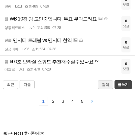
댓글
완링
Lv.11
조회 489
07-29
WB 10경 팀 고민중입니다. 투표 부탁드려요
팀
0
댓글
영웅헤르메스
Lv.9
조회 558
07-28
맨시티 트레블 vs 맨시티 현역
전술
0
댓글
전쟁이야
Lv.36
조회 534
07-28
600조 브라질 스쿼드 추천해주실수있나요??
팀
0
댓글
레알르
Lv.1
조회 470
07-28
최근
다음
검색
글쓰기
1
2
3
4
5
최근 HOT한 콘텐츠