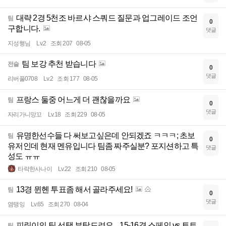
대략 2경 5천조 바르샤 스쿼드 질문과 업그레이드 조언
팀
0
구합니다.
댓글
지성행님
Lv.2
조회 207
08-05
팀 보강 추천 받습니다
전술
0
댓글
리버풀0708
Lv.2
조회 177
08-05
프랑스 둘중 어느게 더 괜찮을까요
팀
0
댓글
자리가니망꼬
Lv.18
조회 229
08-05
유명한선수들 다 써보고싶은데 안되겠죠 ㅋㅋㅋ; 초보
팀
0
유저인데 현재 멘유입니다 팀좀 짜주실분? 포지션하고 특
댓글
성도 ㅠㅠ
타락한사나이
Lv.22
조회 210
08-05
13경 뮌헨 투표좀 해서 골라주세요!
팀
0
댓글
염탱잉
Lv.65
조회 270
08-04
피린이의 팀 선택 부탁드려요... 15-16경 스페인 vs 토트
팀