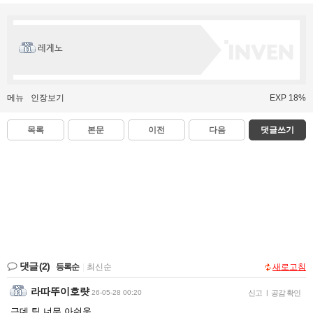
레게노
메뉴
인장보기
EXP 18%
목록
본문
이전
다음
댓글쓰기
댓글
(2)
등록순
|
최신순
새로고침
라따뚜이호럇
26-05-28 00:20
신고
|
공감 확인
근데 팀 너무 아쉬움..