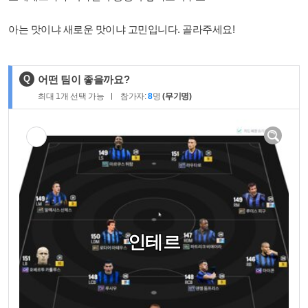
아는 맛이냐 새로운 맛이냐 고민입니다. 골라주세요!
제
Q
어떤 팀이 좋을까요?
목
최대
1
개 선택 가능
참가자:
8
명
(무기명)
:
인테르