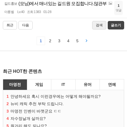
(모닝)에서 매너있는 길드원 모집합니다.많관부
길드홍보
1
댓글
아롱벨
Lv.40
조회 1383
01-28
최근
다음
검색
글쓰기
1
2
3
4
5
최근 HOT한 콘텐츠
마영전
게임
IT
유머
연예
1
안녕하세요 혹시 이런경우에는 어떻게 해야될까요?
2
뉴비 캐릭 추천 부탁 드립니다.
3
마영전 인벤이 바꼇군요 ㄷㄷ
4
자수정날개 살까요?
5
원거리 해도 되나요?