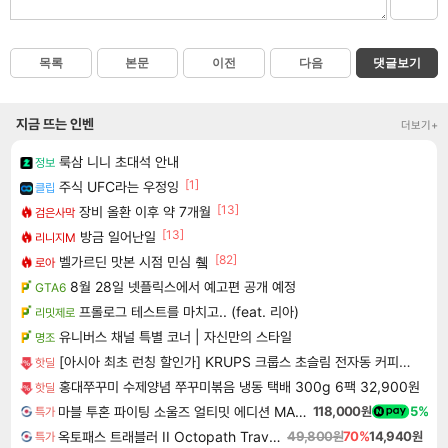
목록
본문
이전
다음
댓글보기
지금 뜨는 인벤
더보기+
룩삼 니니 초대석 안내
정보
[1]
주식 UFC라는 우정잉
클립
[13]
장비 올환 이후 약 7개월
검은사막
[13]
방금 일어난일
리니지M
[82]
벨가르딘 맛본 시점 민심 췤
로아
8월 28일 넷플릭스에서 예고편 공개 예정
GTA6
프롤로그 테스트를 마치고.. (feat. 리아)
리밋제로
유니버스 채널 특별 코너 | 자신만의 스타일
명조
[아시아 최초 런칭 할인가] KRUPS 크룹스 초슬림 전자동 커피머신 SA4001K0
핫딜
홍대쭈꾸미 수제양념 쭈꾸미볶음 냉동 택배 300g 6팩 32,900원
핫딜
마블 투혼 파이팅 소울즈 얼티밋 에디션 MARVEL Tokon Fighting Souls Ultimate Edition
118,000원
5%
특가
옥토패스 트래블러 II Octopath Traveler II
49,800원
70%
14,940원
특가