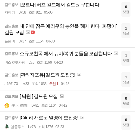
[오르나] 버프 길드에서 길드원 구합니다
길드홍보
0
댓글
자페리
Lv.58
조회 821
05-06
내 안에 잠든 에리우의 봉인을 '해제'한다. '파댕이'
길드홍보
1
길원 모집
댓글
들판녀
Lv.37
조회 1154
04-30
소규모친목 에서 뉴비/복귀 분들을 모집합니다
길드홍보
1
댓글
비스킷맛사탕
Lv.8
조회 1169
04-23
[판타지포유] 길드원 모집중!
길드홍보
1
댓글
a456173
Lv.33
조회 1033
추천 1
04-18
[ 낙원 ] 길드원 모집
길드홍보
0
댓글
바나나라떼
Lv.81
조회 1164
04-12
[Citrus] 새로운 알맹이 모집중!
길드홍보
0
댓글
엘쿨루스
Lv.78
조회 1376
03-23