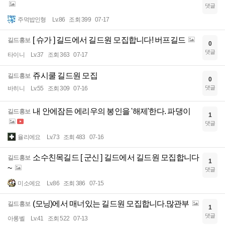
댓글
주먹밥인형
Lv.86
조회 399
07-17
[ 슈가 ] 길드에서 길드원 모집합니다! 버프길드
길드홍보
0
댓글
타이니
Lv.37
조회 363
07-17
쥬시쿨 길드원 모집
길드홍보
0
댓글
바히니
Lv.55
조회 309
07-16
내 안에잠든 에리우의 봉인을 '해제'한다. 파댕이
길드홍보
1
댓글
율리에요
Lv.73
조회 483
07-16
소수친목길드 [ 군신 ] 길드에서 길드원 모집합니다
길드홍보
1
~
댓글
미소에요
Lv.86
조회 386
07-15
(모닝)에서 매너있는 길드원 모집합니다.많관부
길드홍보
1
댓글
아롱벨
Lv.41
조회 522
07-13