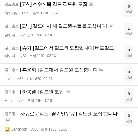
[군신] 소수친목 길드 길드원 모집
길드홍보
0
댓글
이천시민
Lv.71
조회 1230
03-20
[모닝] 길드에서 새 길드원분들을 모십니다!
길드홍보
1
댓글
꿀렌지
Lv.2
조회 1587
03-01
[ 슈가 ] 길드에서 길드원 모집합니다! 버프길드
길드홍보
0
댓글
타이니
Lv.36
조회 1166
02-23
[ 흑운회 ] 길드에서 길드원 모집합니다
길드홍보
0
댓글
쇼지
Lv.52
조회 1660
02-23
[ 아롱별 ] 길드원 모집
길드홍보
0
댓글
Fomc
Lv.32
조회 2010
02-01
자유로운길드 [ 딸기맛우유 ] 길드원 모집 합니다
길드홍보
0
댓글
Ganondorf
Lv.68
조회 1351
01-30