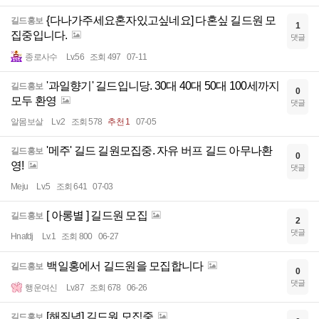
{다나가주세요혼자있고싶네요] 다혼싶 길드원 모
길드홍보
1
집중입니다.
댓글
종로사수
Lv.56
조회 497
07-11
'과일향기' 길드입니당. 30대 40대 50대 100세까지
길드홍보
0
모두 환영
댓글
알몸보살
Lv.2
조회 578
추천 1
07-05
'메주' 길드 길원모집중. 자유 버프 길드 아무나환
길드홍보
0
영!
댓글
Meju
Lv.5
조회 641
07-03
[ 아롱별 ] 길드원 모집
길드홍보
2
댓글
Hnafdj
Lv.1
조회 800
06-27
백일홍에서 길드원을 모집합니다
길드홍보
0
댓글
행운여신
Lv.87
조회 678
06-26
[해질녘] 길드원 모집중
길드홍보