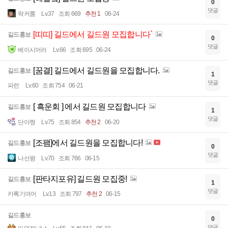
0
댓글
락커룸
Lv.37
조회 669
추천 1
06-24
[띠띠] 길드에서 길드원 모집합니다`
길드홍보
0
댓글
베이시어러
Lv.66
조회 695
06-24
[꿈결] 길드에서 길드원을 모집합니다.
길드홍보
1
댓글
파런
Lv.60
조회 754
06-21
[ 흑운회 ] 에서 길드원 모집합니다
길드홍보
1
댓글
단아짱
Lv.75
조회 854
추천 2
06-20
[조팸]에서 길드원을 모집합니다!
길드홍보
0
댓글
나선왕
Lv.70
조회 766
06-15
[판타지포유] 길드원 모집중!
길드홍보
1
댓글
카록기여어
Lv.13
조회 797
추천 2
06-15
길드홍보
0
댓글