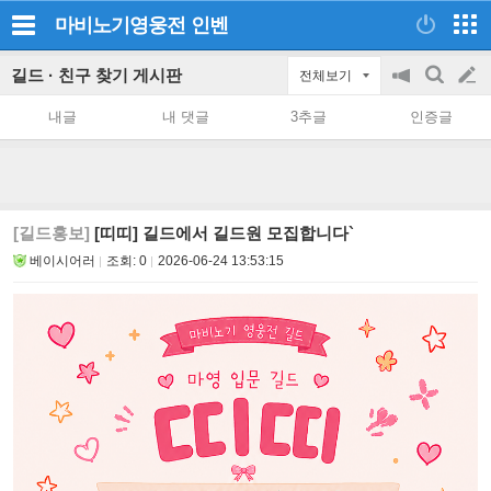
마비노기영웅전
인벤
길드 · 친구 찾기 게시판
전체보기
공
검
글
지
색
내글
내 댓글
3추글
인증글
on/off
쓰
기
[길드홍보]
[띠띠] 길드에서 길드원 모집합니다`
베이시어러
조회:
0
2026-06-24 13:53:15