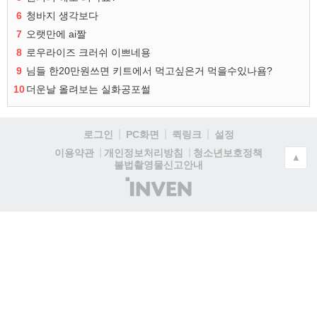
6
청바지 생각보다
7
오랫만에 ai짤
8
로우라이즈 크러쉬 이쁘네용
9
님들 한20만원쓰면 키트에서 먹고싶은거 먹을수있나욤?
10
더운날 올려보는 실화공포썰
로그인
PC화면
퀵링크
설정
청소년보호정책
이용약관
개인정보처리방침
▲
불법촬영물신고안내
(주)
인
벤