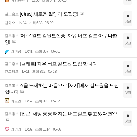
마영전냥냐
Lv.55
조회 841
06-10
[citrus] 새로운 알맹이 모집중!
길드홍보
0
댓글
진차오
Lv.14
조회 688
06-09
'메주' 길드 길원모집중. 자유 버프 길드 아무나환
길드홍보
0
영!
댓글
라미곰
Lv.41
조회 857
06-01
[클레르] 자유 버프 길드원 모집 합니다.
길드홍보
0
댓글
린드리오
Lv.11
조회 862
05-18
⭐을 노래하는 마음으로 [서시]에서 길드원을 모집
길드홍보
0
합니다
댓글
카르엘
Lv.57
조회 883
05-12
[팝콘] 채팅 팡팡 터지는 버프길드 찾고 있다면??
길드홍보
0
댓글
리리리
Lv.82
조회 1114
05-07