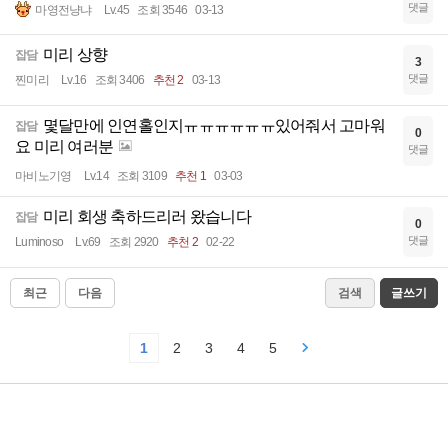
댓글
마영전냥냐
Lv.45
조회 3546
03-13
미리 상향
잡담
3
댓글
찐미리
Lv.16
조회 3406
추천 2
03-13
몇달만에 인연홀인지ㅠㅠㅠㅠㅠㅠ있어줘서 고마워
잡담
0
요 미리 여러분
댓글
마비노기영
Lv.14
조회 3109
추천 1
03-03
미리 회생 축하드리러 왔습니다
잡담
0
댓글
Luminoso
Lv.69
조회 2920
추천 2
02-22
최근
다음
검색
글쓰기
1
2
3
4
5