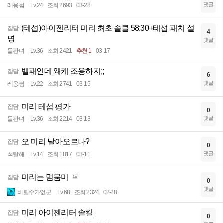
댓글
레옹뉨
Lv.24
조회 2693
03-28
(테섭)아이젠리터 미리 최초 솔클 58:30+테섭 패치 설
잡담
4
명
댓글
들판녀
Lv.36
조회 2421
추천 1
03-17
밸패인데 왜케 조용하지;;
잡담
6
댓글
레옹뉨
Lv.22
조회 2741
03-15
미리 테섭 평가
잡담
0
댓글
들판녀
Lv.36
조회 2214
03-13
오 미리 날아오르나?
잡담
0
댓글
석탈해
Lv.14
조회 1817
03-11
미리는 멈뭄미
잡담
0
댓글
버틸수가없군
Lv.68
조회 2324
02-28
미리 아이젠리터 솔킬
잡담
0