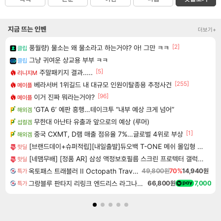
지금 뜨는 인벤
더보기+
[2]
풍월량) 물소는 왜 물소라고 하는거야? 아! 그만 ㅋㅋ
클립
그냥 귀여운 상교용 부부 ㅋㅋ
클립
[5]
주말패키지 결과.....
리니지M
[255]
베라서버 1위길드 내 대규모 인원이탈종용 추정사건
메이플
[96]
이거 진짜 뭐라는거야?
메이플
‘GTA 6’ 예판 흥행…테이크투 “내부 예상 크게 넘어”
해외겜
무한대 아난타 유출과 앞으로의 예상 (루머)
섭컬겜
[1]
중국 CXMT, D램 매출 점유율 7%…글로벌 4위로 부상
해외겜
[브랜드데이+슈퍼적립][내일출발]듀오백 T-ONE 메쉬 몰입형 집중력 학생 공부 사무용 높이조절형 의자
핫딜
[네맴무배] [정품 AR] 삼성 액정보호필름 스크린 프로텍터 갤럭시S26 시리즈 2매
핫딜
옥토패스 트래블러 II Octopath Traveler II
49,800원
70%
14,940원
특가
그랑블루 판타지 리링크 엔드리스 라그나로크 Granblue Fantasy Relink Endless Ragnarok
66,800원
7,000
특가