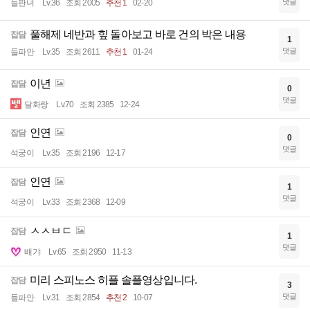
댓글
들판녀
Lv.36
조회 2005
추천 1
02-20
풀해제 네반과 힢 돌아보고 바로 건의 박은 내용
잡담
1
댓글
들파안
Lv.35
조회 2611
추천 1
01-24
이년
잡담
0
댓글
달화랑
Lv.70
조회 2385
12-24
인연
잡담
0
댓글
석궁이
Lv.35
조회 2196
12-17
인연
잡담
1
댓글
석궁이
Lv.33
조회 2368
12-09
ㅅㅅㅂㄷ
잡담
1
댓글
배갸
Lv.65
조회 2950
11-13
미리 스피노스 히플 솔플영상입니다.
잡담
3
댓글
들파안
Lv.31
조회 2854
추천 2
10-07