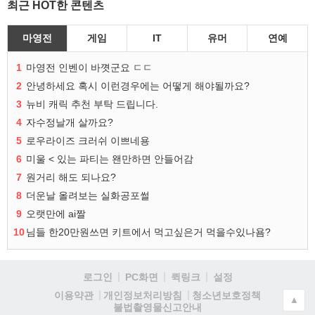
최근 HOT한 콘텐츠
마영전
게임
IT
유머
연예
1
마영전 인벤이 바꼇군요 ㄷㄷ
2
안녕하세요 혹시 이런경우에는 어떻게 해야될까요?
3
뉴비 캐릭 추천 부탁 드립니다.
4
자수정날개 살까요?
5
로우라이즈 크러쉬 이쁘네용
6
미울 < 있는 파티는 왠만하면 안들어감
7
원거리 해도 되나요?
8
더운날 올려보는 실화공포썰
9
오랫만에 ai짤
10
님들 한20만원쓰면 키트에서 먹고싶은거 먹을수있나욤?
로그인
PC화면
퀵링크
설정
청소년보호정책
이용약관
개인정보처리방침
▲
불법촬영물신고안내