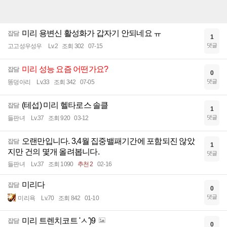
미리 용변신 활성화가 갑자기 안되네요 ㅠ
잡담
1
댓글
고고성우성우
Lv.2
조회 302
07-15
미리 성능 요즘 어떤가요?
잡담
0
댓글
똥덩아리
Lv.33
조회 342
07-05
(테섭) 미리 헬타로스 솔클
잡담
1
댓글
들판녀
Lv.37
조회 920
03-12
오랜만입니다. 3,4월 집중밸패기간에 포함되진 않았
잡담
1
지만 건의 몇개 올려봅니다.
댓글
들판녀
Lv.37
조회 1090
추천 2
02-16
미리다
잡담
0
댓글
미리욕
Lv.70
조회 842
01-10
미리 트렌치코트 'ㅅ')9
잡담
0