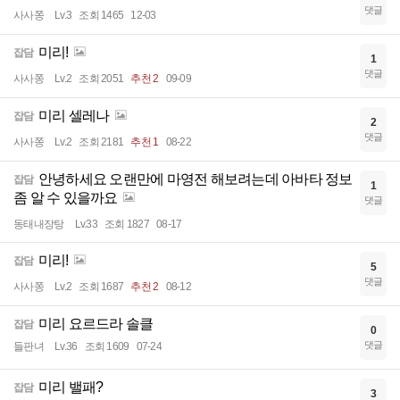
댓글
사사쫑
Lv.3
조회 1465
12-03
미리!
잡담
1
댓글
사사쫑
Lv.2
조회 2051
추천 2
09-09
미리 셀레나
잡담
2
댓글
사사쫑
Lv.2
조회 2181
추천 1
08-22
안녕하세요 오랜만에 마영전 해보려는데 아바타 정보
잡담
1
좀 알 수 있을까요
댓글
동태내장탕
Lv.33
조회 1827
08-17
미리!
잡담
5
댓글
사사쫑
Lv.2
조회 1687
추천 2
08-12
미리 요르드라 솔클
잡담
0
댓글
들판녀
Lv.36
조회 1609
07-24
미리 밸패?
잡담
3