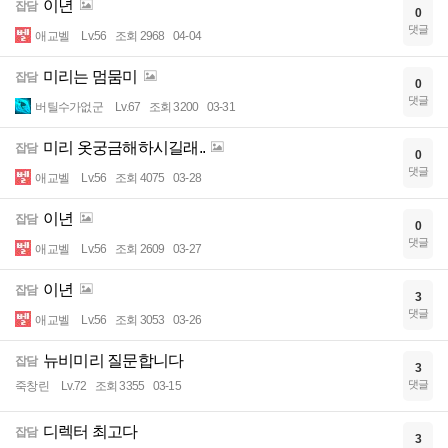
이년
잡담
0
댓글
애교벨
Lv.56
조회 2968
04-04
미리는 멈뭄미
잡담
0
댓글
버틸수가없군
Lv.67
조회 3200
03-31
미리 옷궁금해하시길래..
잡담
0
댓글
애교벨
Lv.56
조회 4075
03-28
이년
잡담
0
댓글
애교벨
Lv.56
조회 2609
03-27
이년
잡담
3
댓글
애교벨
Lv.56
조회 3053
03-26
뉴비미리 질문합니다
잡담
3
댓글
죽창린
Lv.72
조회 3355
03-15
디렉터 최고다
잡담
3