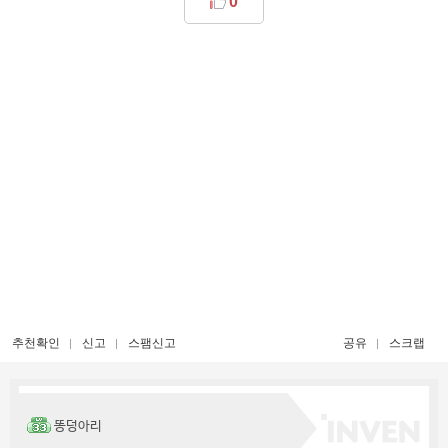
0
추천확인
신고
스팸신고
공유
스크랩
똥덩아리