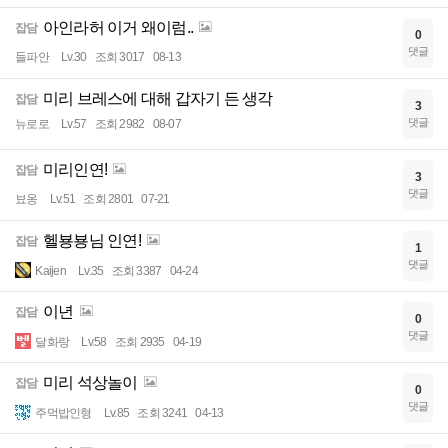
아인라허 이거 왜이럼..
잡담
0
댓글
들파안
Lv.30
조회 3017
08-13
미리 브레스에 대해 갑자기 든 생각
잡담
3
댓글
뉴로로
Lv.57
조회 2982
08-07
미리인연!
잡담
3
댓글
뵤옹
Lv.51
조회 2801
07-21
헬뵹뵹님 인연!
잡담
1
댓글
Kaijen
Lv.35
조회 3387
04-24
이년
잡담
0
댓글
달화랑
Lv.58
조회 2935
04-19
미리 석상놀이
잡담
0
댓글
주먹밥인형
Lv.85
조회 3241
04-13