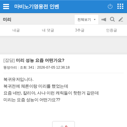
마비노기영웅전
인벤
미리
전체보기
공
검
글
지
색
내글
내 댓글
3추글
인증글
on/off
쓰
기
[잡담]
미리 성능 요즘 어떤가요?
똥덩아리
조회:
341
2026-07-05 12:36:18
복귀유저입니다.
복귀전에 체른이랑 미리를 했었는데
요즘 네반, 칼리아, 사냐 이런 캐릭들이 핫한거 같은데
미리는 요즘 성능이 어떤가요??