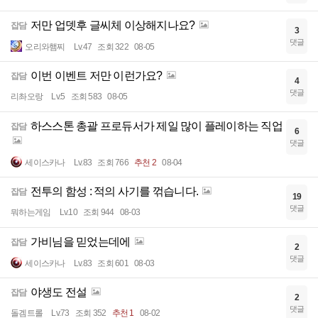
저만 업뎃후 글씨체 이상해지나요?
잡담
3
댓글
오리와햄찌
Lv.47
조회 322
08-05
이번 이벤트 저만 이런가요?
잡담
4
댓글
리촤오랑
Lv.5
조회 583
08-05
하스스톤 총괄 프로듀서가 제일 많이 플레이하는 직업
잡담
6
댓글
세이스카나
Lv.83
조회 766
추천 2
08-04
전투의 함성 : 적의 사기를 꺾습니다.
잡담
19
댓글
뭐하는게임
Lv.10
조회 944
08-03
가비님을 믿었는데에
잡담
2
댓글
세이스카나
Lv.83
조회 601
08-03
야생도 전설
잡담
2
댓글
돌겜트롤
Lv.73
조회 352
추천 1
08-02