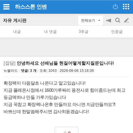
하스스톤
인벤
자유 게시판
전체보기
공
검
글
지
색
내글
내 댓글
3추글
인증글
on/off
쓰
기
[잡담]
안녕하세요 선배님들 현질어떻게할지질문입니다!
뉴블러드
댓글: 3 개
조회:
1043
2026-06-06 15:16:39
확장팩이 다음달초 나온다고 알고있습니다!
지금 플레온시점에서 1600가루짜리 용전사로 힘이좀드는데 최고
등급덱하나 만들 가루가있습니다
지금 꾹참고 확장팩나온후 만들까요 아니면 지금만들까요?!
바쁘신데 한말씀해주시면 감사히듣겠습니다!