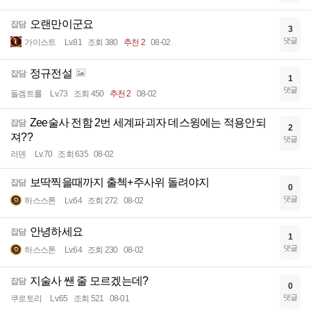
오랜만이군요
잡담
3
댓글
가이스트
Lv.81
조회 380
추천 2
08-02
정규전설
잡담
1
댓글
돌겜트롤
Lv.73
조회 450
추천 2
08-02
Zee술사 전함 2번 세계파괴자 데스윙에는 적용안되
잡담
2
져??
댓글
러덴
Lv.70
조회 635
08-02
보딱찍을때까지 출첵+주사위 돌려야지
잡담
0
댓글
하스스톤
Lv.64
조회 272
08-02
안녕하세요
잡담
1
댓글
하스스톤
Lv.64
조회 230
08-02
지술사 쌘 줄 모르겠는데?
잡담
0
댓글
쿠로토리
Lv.65
조회 521
08-01