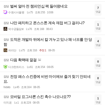
벌써 얼마 전 챔피언십 팩 들어왔네요
잡담
7
댓글
수원시사울팽
Lv.75
조회 255
10:06
나만 패치하고 폰스스톤 계속 재접 버그 걸리나?
잡담
1
댓글
덕수궁돌담st
Lv.76
조회 168
06:43
도적은 개발자 뒤에서 칼 겨누고 있나 왜 너프를 안 당
잡담
4
함
댓글
퍼리단
Lv.75
조회 316
추천 1
08-05
다음 확팩때 깔걸
잡담
0
댓글
다크헌트리스
Lv.61
조회 354
08-05
전장 패스 스킨중에 비번 마이에브 즐겨 찾기 안되네
잡담
0
요.
댓글
hideto
Lv.45
조회 164
08-05
모바일 요그샤론 스킨 촉수 나오나요??
잡담
1
댓글
미치겠
Lv.1
조회 228
08-05