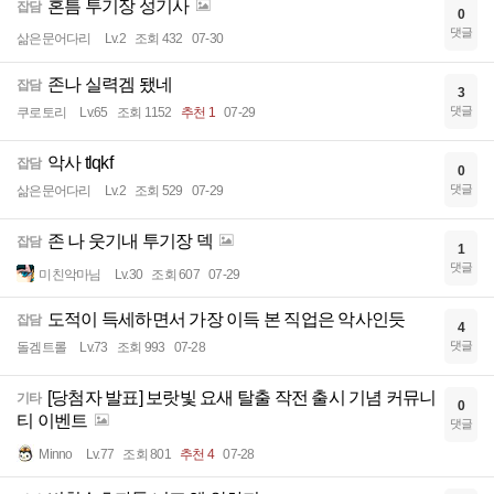
혼틈 투기장 성기사
잡담
0
댓글
삶은문어다리
Lv.2
조회 432
07-30
존나 실력겜 됐네
잡담
3
댓글
쿠로토리
Lv.65
조회 1152
추천 1
07-29
악사 tlqkf
잡담
0
댓글
삶은문어다리
Lv.2
조회 529
07-29
존 나 웃기내 투기장 덱
잡담
1
댓글
미친악마님
Lv.30
조회 607
07-29
도적이 득세하면서 가장 이득 본 직업은 악사인듯
잡담
4
댓글
돌겜트롤
Lv.73
조회 993
07-28
[당첨자 발표] 보랏빛 요새 탈출 작전 출시 기념 커뮤니
기타
0
티 이벤트
댓글
Minno
Lv.77
조회 801
추천 4
07-28