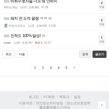
비취수호자들 너프 왜 안하지
잡담
2
댓글
뭐하는게임
Lv.10
조회 942
07-28
패치 전 도적 꿀잼 ㅋㅋ
잡담
2
댓글
하린이교과서
Lv.23
조회 816
07-28
진척도 100% 달성!
잡담
1
댓글
hideto
Lv.45
조회 787
추천 3
07-27
최근
다음
검색
글쓰기
1
2
3
4
5
로그인
PC화면
퀵링크
설정
청소년보호정책
이용약관
개인정보처리방침
▲
불법촬영물신고안내