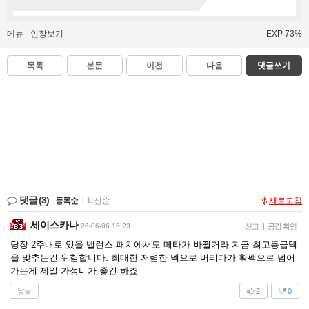
메뉴
인장보기
EXP 73%
목록
본문
이전
다음
댓글쓰기
댓글
(3)
등록순
|
최신순
새로고침
세이스카나
26-06-06 15:23
신고
|
공감 확인
당장 2주내로 있을 밸런스 패치에서도 메타가 바뀔거라 지금 최고등급덱
을 맞추는건 위험합니다. 최대한 저렴한 덱으로 버티다가 확팩으로 넘어
가는게 제일 가성비가 좋긴 하죠
답글
2
0