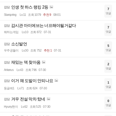
인생 첫 하스 랭킹 2등
잡담
7
댓글
Starspring
Lv.11
조회 1079
추천 9
08-01
감시관 마이에브는 너프해야될거같다
잡담
7
댓글
뭐하는게임
Lv.10
조회 872
07-31
소신발언
잡담
5
댓글
우주공돌이
Lv.30
조회 752
추천 1
07-31
재밌는 덱 찾아옴
잡담
2
댓글
Arkerus
Lv.43
조회 796
07-30
이거 왜 도발이 안되나요
잡담
1
댓글
둥글레1
Lv.71
조회 624
07-30
겨우 전설 막차 탔네
잡담
0
댓글
Hyuny현이
Lv.62
조회 525
07-30