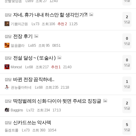
댓글
운빨좆망겜
Lv.89
조회 27
12:40
자네, 휴가 내내 하스만 할 생각인가?!
잡담
2
댓글
기쁨의근원
Lv.73
조회 106
추천 2
11:25
전장 후기
잡담
0
댓글
얼음콜라
Lv.85
조회 95
08:51
전설 달성 ~ ( 또술사 )
잡담
0
댓글
Moncat
Lv.68
조회 217
추천 1
21:40
바뀐 전장 끔직하네..
잡담
1
댓글
권능좋아하네
Lv.68
조회 235
21:18
딱정벌레의 신화 다이아 뒷면 주세요 징징글
잡담
2
댓글
Baggins
Lv.72
조회 234
17:13
신카드쓰는 악사덱
잡담
5
댓글
돌겜트롤
Lv.73
조회 393
10:54