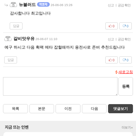
뉴블러드
26-06-06 15:26
신고
|
공감 확인
감사합니다 최고입니다
답글
0
0
갈비맛우유
26-06-07 11:10
신고
|
공감 확인
예구 하시고 다음 확팩 메타 잡힐때까지 용전사로 존버 추천드립니다
답글
0
0
새로고침
등록
목록
본문
이전
다음
댓글보기
지금 뜨는 인벤
더보기+