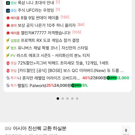
[1]
룩삼 니니 초대석 안내
정보
[1]
주식 UFC라는 우정잉
클립
[150]
8월 9일 썬데이 메이플
메이플
[84]
보상 공지 나온거 10추 하니 올리자
로아
[105]
챌린저#77777 저격했습니다!
메이플
프로젝트 RX 도쿄 게임쇼 참가 결정
섭컬겜
유니버스 채널 특별 코너 | 자신만의 스타일
명조
라스트 에포크 시즌5 - 서리화신의 분노 티저
PV
72%할인>지그비 빅헤드 초미세모 칫솔, 12개입, 1세트
핫딜
[카드할인] [공식] [BOSE] 보스 QC 이어버드(New) 듀 드롭 민트
핫딜
나 혼자만 레벨업 어라이즈 오버드라이브 Solo Leveling Arise
40%
27,600원
3,000
특가
팰월드 Palworld
25%
24,000원
5%
특가
아시아 친선퀘 교환 하실분
잡담
0