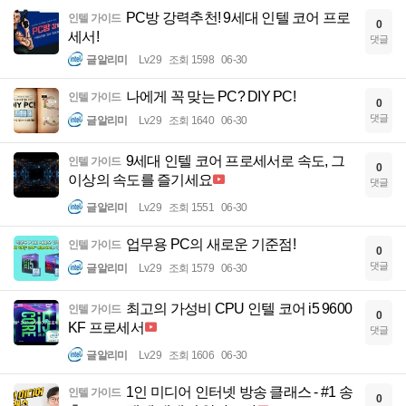
PC방 강력추천! 9세대 인텔 코어 프로
인텔 가이드
0
세서!
댓글
글알리미
Lv.29
조회 1598
06-30
나에게 꼭 맞는 PC? DIY PC!
인텔 가이드
0
댓글
글알리미
Lv.29
조회 1640
06-30
9세대 인텔 코어 프로세서로 속도, 그
인텔 가이드
0
이상의 속도를 즐기세요
댓글
글알리미
Lv.29
조회 1551
06-30
업무용 PC의 새로운 기준점!
인텔 가이드
0
댓글
글알리미
Lv.29
조회 1579
06-30
최고의 가성비 CPU 인텔 코어 i5 9600
인텔 가이드
0
KF 프로세서
댓글
글알리미
Lv.29
조회 1606
06-30
1인 미디어 인터넷 방송 클래스 - #1 송
인텔 가이드
0