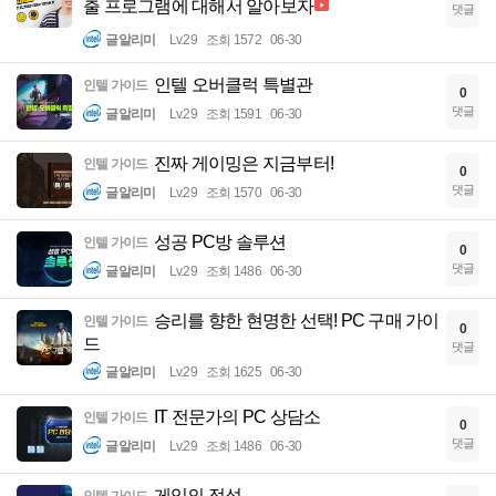
출 프로그램에 대해서 알아보자
댓글
글알리미
Lv.29
조회 1572
06-30
인텔 오버클럭 특별관
인텔 가이드
0
댓글
글알리미
Lv.29
조회 1591
06-30
진짜 게이밍은 지금부터!
인텔 가이드
0
댓글
글알리미
Lv.29
조회 1570
06-30
성공 PC방 솔루션
인텔 가이드
0
댓글
글알리미
Lv.29
조회 1486
06-30
승리를 향한 현명한 선택! PC 구매 가이
인텔 가이드
0
드
댓글
글알리미
Lv.29
조회 1625
06-30
IT 전문가의 PC 상담소
인텔 가이드
0
댓글
글알리미
Lv.29
조회 1486
06-30
게임의 정석