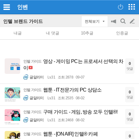
인벤
인텔 브랜드 가이드
전체보기
공
검
글
지
색
내글
내 댓글
10추글
인증글
on/off
쓰
기
영상 - 게이밍 PC는 프로세서 선택의 차
인텔 가이드
0
이
댓글
글알리미
Lv.31
조회 2878
09-07
웹툰 - IT전문가의 PC 상담소
인텔 가이드
0
댓글
글알리미
Lv.31
조회 2535
08-02
구매 가이드 - 게임, 방송 모두 인텔®!
인텔 가이드
0
댓글
글알리미
Lv.31
조회 2468
08-02
웹툰 - [ON AIR] 인텔® 카페
인텔 가이드
0