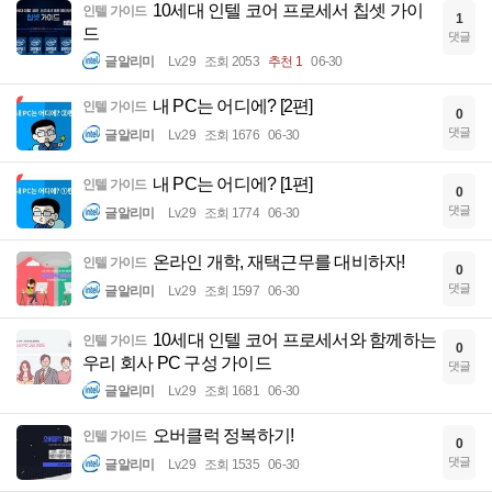
10세대 인텔 코어 프로세서 칩셋 가이
인텔 가이드
1
드
댓글
글알리미
Lv.29
조회 2053
추천 1
06-30
내 PC는 어디에? [2편]
인텔 가이드
0
댓글
글알리미
Lv.29
조회 1676
06-30
내 PC는 어디에? [1편]
인텔 가이드
0
댓글
글알리미
Lv.29
조회 1774
06-30
온라인 개학, 재택근무를 대비하자!
인텔 가이드
0
댓글
글알리미
Lv.29
조회 1597
06-30
10세대 인텔 코어 프로세서와 함께하는
인텔 가이드
0
우리 회사 PC 구성 가이드
댓글
글알리미
Lv.29
조회 1681
06-30
오버클럭 정복하기!
인텔 가이드
0
댓글
글알리미
Lv.29
조회 1535
06-30