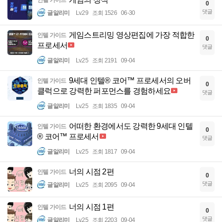
인텔 가이드
0
댓글
글알리미
Lv.29
조회 1526
06-30
게임스트리밍 영상편집에 가장 적합한
인텔 가이드
0
프로세서
댓글
글알리미
Lv.25
조회 2191
09-04
9세대 인텔® 코어™ 프로세서의 오버
인텔 가이드
0
클럭으로 강력한 퍼포먼스를 경험하세요
댓글
글알리미
Lv.25
조회 1835
09-04
어떠한 환경에서도 강력한 9세대 인텔
인텔 가이드
0
® 코어™ 프로세서
댓글
글알리미
Lv.25
조회 1817
09-04
너의 시점 2편
인텔 가이드
0
댓글
글알리미
Lv.25
조회 2095
09-04
너의 시점 1편
인텔 가이드
0
댓글
글알리미
Lv.25
조회 2203
09-04