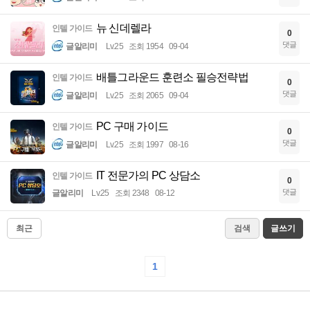
뉴 신데렐라
인텔 가이드
0
댓글
글알리미
Lv.25
조회 1954
09-04
배틀그라운드 훈련소 필승전략법
인텔 가이드
0
댓글
글알리미
Lv.25
조회 2065
09-04
PC 구매 가이드
인텔 가이드
0
댓글
글알리미
Lv.25
조회 1997
08-16
IT 전문가의 PC 상담소
인텔 가이드
0
댓글
글알리미
Lv.25
조회 2348
08-12
최근
검색
글쓰기
1