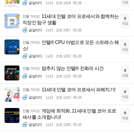
댓글
글알리미
Lv.31
조회 1426
05-28
11세대 인텔 코어 프로세서와 함께하는
인텔 가이드
0
직장인 탐구 생활
댓글
글알리미
Lv.31
조회 1457
05-28
인텔® CPU 마법으로 모든 스트레스 해
인텔 가이드
0
소!
댓글
글알리미
Lv.31
조회 1202
05-28
멈추지 않는 인텔® 진화의 시간
인텔 가이드
0
댓글
글알리미
Lv.31
조회 1152
05-28
11세대 인텔 코어 프로세서 파헤치기!
인텔 가이드
0
댓글
글알리미
Lv.31
조회 1142
05-24
게임에 최적화, 11세대 인텔 코어 프로
인텔 가이드
0
세서를 소개합니다!
댓글
글알리미
Lv.31
조회 1195
05-24