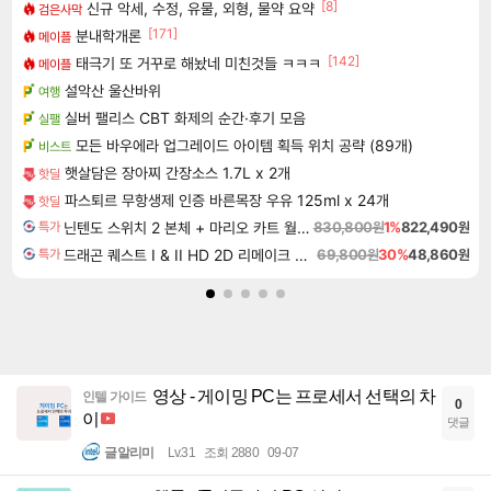
[8]
신규 악세, 수정, 유물, 외형, 물약 요약
검은사막
[171]
분내학개론
메이플
[142]
태극기 또 거꾸로 해놨네 미친것들 ㅋㅋㅋ
메이플
설악산 울산바위
여행
실버 팰리스 CBT 화제의 순간·후기 모음
실팰
모든 바우에라 업그레이드 아이템 획득 위치 공략 (89개)
비스트
햇살담은 장아찌 간장소스 1.7L x 2개
핫딜
파스퇴르 무항생제 인증 바른목장 우유 125ml x 24개
핫딜
닌텐도 스위치 2 본체 + 마리오 카트 월드 + 슈퍼 마리오 파티 잼버리 닌텐도 스위치 2 에디션 + 잼버리 TV 번들
830,800원
1%
822,490원
특가
드래곤 퀘스트 I & II HD 2D 리메이크 Dragon Quest I & II HD 2D Remake
69,800원
30%
48,860원
특가
영상 - 게이밍 PC는 프로세서 선택의 차
인텔 가이드
0
이
댓글
글알리미
Lv.31
조회 2880
09-07