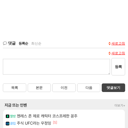
댓글
등록순
|
최신순
새로고침
새로고침
등록
목록
본문
이전
다음
댓글보기
지금 뜨는 인벤
더보기+
젠레스 존 제로 캐릭터 코스프레한 꽁주
짤방
[5]
주식 UFC라는 우정잉
클립