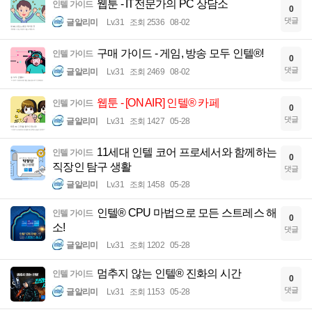
웹툰 - IT전문가의 PC 상담소
인텔 가이드
0
댓글
글알리미
Lv.31
조회 2536
08-02
구매 가이드 - 게임, 방송 모두 인텔®!
인텔 가이드
0
댓글
글알리미
Lv.31
조회 2469
08-02
웹툰 - [ON AIR] 인텔® 카페
인텔 가이드
0
댓글
글알리미
Lv.31
조회 1427
05-28
11세대 인텔 코어 프로세서와 함께하는
인텔 가이드
0
직장인 탐구 생활
댓글
글알리미
Lv.31
조회 1458
05-28
인텔® CPU 마법으로 모든 스트레스 해
인텔 가이드
0
소!
댓글
글알리미
Lv.31
조회 1202
05-28
멈추지 않는 인텔® 진화의 시간
인텔 가이드
0
댓글
글알리미
Lv.31
조회 1153
05-28