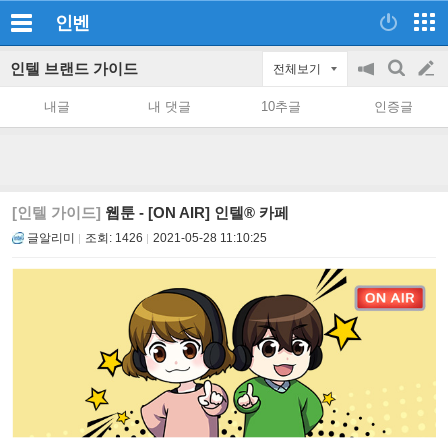
인벤
인텔 브랜드 가이드
전체보기
공
검
글
지
색
내글
내 댓글
10추글
인증글
on/off
쓰
기
[인텔 가이드]
웹툰 - [ON AIR] 인텔® 카페
글알리미
조회:
1426
2021-05-28 11:10:25