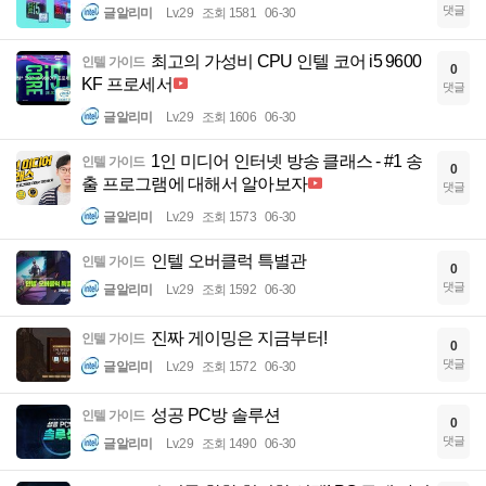
댓글
글알리미
Lv.29
조회 1581
06-30
최고의 가성비 CPU 인텔 코어 i5 9600
인텔 가이드
0
KF 프로세서
댓글
글알리미
Lv.29
조회 1606
06-30
1인 미디어 인터넷 방송 클래스 - #1 송
인텔 가이드
0
출 프로그램에 대해서 알아보자
댓글
글알리미
Lv.29
조회 1573
06-30
인텔 오버클럭 특별관
인텔 가이드
0
댓글
글알리미
Lv.29
조회 1592
06-30
진짜 게이밍은 지금부터!
인텔 가이드
0
댓글
글알리미
Lv.29
조회 1572
06-30
성공 PC방 솔루션
인텔 가이드
0
댓글
글알리미
Lv.29
조회 1490
06-30