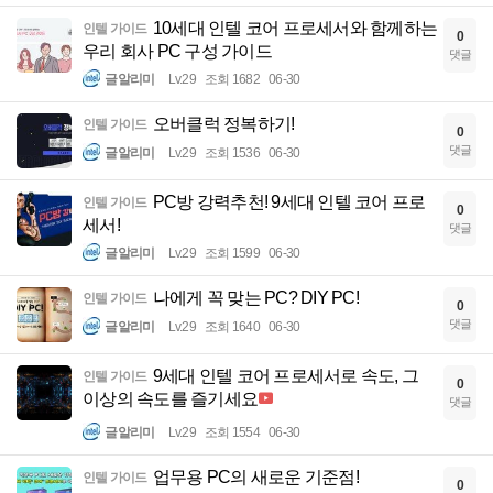
10세대 인텔 코어 프로세서와 함께하는
인텔 가이드
0
우리 회사 PC 구성 가이드
댓글
글알리미
Lv.29
조회 1682
06-30
오버클럭 정복하기!
인텔 가이드
0
댓글
글알리미
Lv.29
조회 1536
06-30
PC방 강력추천! 9세대 인텔 코어 프로
인텔 가이드
0
세서!
댓글
글알리미
Lv.29
조회 1599
06-30
나에게 꼭 맞는 PC? DIY PC!
인텔 가이드
0
댓글
글알리미
Lv.29
조회 1640
06-30
9세대 인텔 코어 프로세서로 속도, 그
인텔 가이드
0
이상의 속도를 즐기세요
댓글
글알리미
Lv.29
조회 1554
06-30
업무용 PC의 새로운 기준점!
인텔 가이드
0