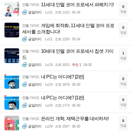
11세대 인텔 코어 프로세서 파헤치기!
인텔 가이드
0
댓글
글알리미
Lv.31
조회 1142
05-24
게임에 최적화, 11세대 인텔 코어 프로
인텔 가이드
0
세서를 소개합니다!
댓글
글알리미
Lv.31
조회 1195
05-24
10세대 인텔 코어 프로세서 칩셋 가이
인텔 가이드
1
드
댓글
글알리미
Lv.29
조회 2053
추천 1
06-30
내 PC는 어디에? [2편]
인텔 가이드
0
댓글
글알리미
Lv.29
조회 1676
06-30
내 PC는 어디에? [1편]
인텔 가이드
0
댓글
글알리미
Lv.29
조회 1774
06-30
온라인 개학, 재택근무를 대비하자!
인텔 가이드
0
댓글
글알리미
Lv.29
조회 1597
06-30