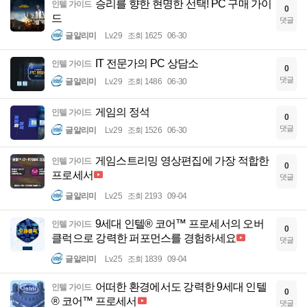
승리를 향한 현명한 선택! PC 구매 가이
인텔 가이드
0
드
댓글
글알리미
Lv.29
조회 1625
06-30
IT 전문가의 PC 상담소
인텔 가이드
0
댓글
글알리미
Lv.29
조회 1486
06-30
게임의 정석
인텔 가이드
0
댓글
글알리미
Lv.29
조회 1526
06-30
게임스트리밍 영상편집에 가장 적합한
인텔 가이드
0
프로세서
댓글
글알리미
Lv.25
조회 2193
09-04
9세대 인텔® 코어™ 프로세서의 오버
인텔 가이드
0
클럭으로 강력한 퍼포먼스를 경험하세요
댓글
글알리미
Lv.25
조회 1839
09-04
어떠한 환경에서도 강력한 9세대 인텔
인텔 가이드
0
® 코어™ 프로세서
댓글