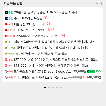
지금 뜨는 인벤
더보기+
[10]
26년 7월 팔로우 상승량 TOP 30 - 월간 치지직
잡담
[1]
주식 UFC라는 우정잉
클립
[94]
퍼클영상 보다 현타오네
로아
[347]
이적자 숙코 시ㅡ발련아
메이플
[116]
게이머라면 필수로 알아야 할 것
메이플
체험 캐릭터만으로 허상 40레벨 하이와티아 5분 컷!｜에이메스·린네·모니에 명함
명조
섬란 카구라 개발사 신작 [시노비 넥서스] 연내 출시 예정
섭컬겜
아사쿠라 마이 성우 정보 및 주요 필모
아스오라
[27,900 -> 9,900] 광동 썬키스트 피스타치오 언스위트 190ml x 24개
핫딜
[45,000 -> 31,400] 삼원농산 새청무 쌀 상등급 10kg
핫딜
드래곤소드 어웨이크닝 DragonSword Awakening
33,000원
10%
특가
루나 리마스터드 컬렉션 Lunar Remastered Collection
69,000원
30%
48,300원
특가