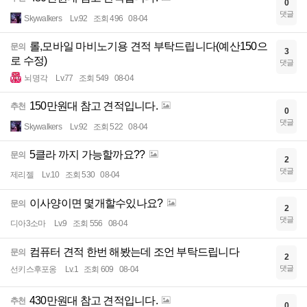
0
댓글
Skywalkers
Lv.92
조회 496
08-04
롤,모바일 마비노기용 견적 부탁드립니다(예산150으
문의
3
로 수정)
댓글
뇌명각
Lv.77
조회 549
08-04
150만원대 참고 견적입니다.
추천
0
댓글
Skywalkers
Lv.92
조회 522
08-04
5클라 까지 가능할까요??
문의
2
댓글
제리젤
Lv.10
조회 530
08-04
이사양이면 몇개할수있나요?
문의
2
댓글
디아3소마
Lv.9
조회 556
08-04
컴퓨터 견적 한번 해봤는데 조언 부탁드립니다
문의
2
댓글
선키스후포옹
Lv.1
조회 609
08-04
430만원대 참고 견적입니다.
추천
0