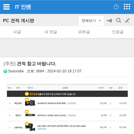
IT
인벤
PC 견적 게시판
전체보기
공
검
글
지
색
내글
내 댓글
10추글
인증글
on/off
쓰
기
[추천]
견적 참고 바랍니다.
Sunoodle
조회:
3684
2024-02-20 19:17:07