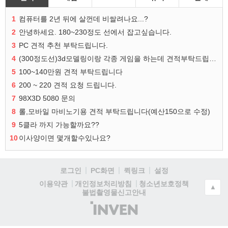
1
컴퓨터를 2년 뒤에 살껀데 비쌀려나요...?
2
안녕하세요. 180~230정도 선에서 잡고싶습니다.
3
PC 견적 추천 부탁드립니다.
4
(300정도선)3d모델링이랑 각종 게임을 하는데 견적부탁드립니다!300정도선
5
100~140만원 견적 부탁드립니다
6
200 ~ 220 견적 요청 드립니다.
7
98X3D 5080 문의
8
롤,모바일 마비노기용 견적 부탁드립니다(예산150으로 수정)
9
5클라 까지 가능할까요??
10
이사양이면 몇개할수있나요?
로그인
PC화면
퀵링크
설정
청소년보호정책
이용약관
개인정보처리방침
▲
불법촬영물신고안내
(주)
인
벤