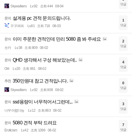
댓글
Skywalkers
Lv.92
조회 444
08-04
설계용 pc 견적 문의드립니다.
문의
1
댓글
꾸꾸꽈꽈
Lv.81
조회 718
08-03
이미 주문한 견적인데 만리 5080 좀 봐 주세요
문의
2
댓글
쏘카
Lv.38
조회 809
08-02
QHD 생각해서 구성 해보았는데..
문의
4
댓글
Olri
Lv.20
조회 861
08-02
350만원대 참고 견적입니다.
추천
0
댓글
Skywalkers
Lv.92
조회 809
08-02
ssd용량이 너무적어서그런데,..
문의
3
댓글
너무어렵다능
Lv.12
조회 863
08-02
5080 견적 부탁 드려요
문의
7
댓글
Eroticism
Lv.42
조회 1096
08-02