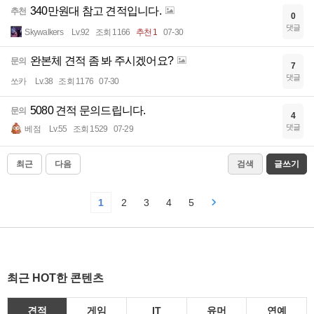
340만원대 참고 견적입니다.
추천
0
댓글
Skywalkers
Lv.92
조회 1166
추천 1
07-30
완본체 견적 좀 봐 주시겠어요?
문의
7
댓글
쏘카
Lv.38
조회 1176
07-30
5080 견적 문의드립니다.
문의
4
댓글
베점
Lv.55
조회 1529
07-29
최근
다음
검색
글쓰기
1
2
3
4
5
최근 HOT한 콘텐츠
견적
게임
IT
유머
연예