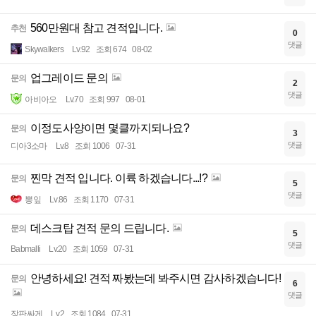
560만원대 참고 견적입니다.
추천
0
댓글
Skywalkers
Lv.92
조회 674
08-02
업그레이드 문의
문의
2
댓글
아비아오
Lv.70
조회 997
08-01
이정도사양이면 몇클까지되나요?
문의
3
댓글
디아3소마
Lv.8
조회 1006
07-31
찐막 견적 입니다. 이륙 하겠습니다...!?
문의
5
댓글
뽕잎
Lv.86
조회 1170
07-31
데스크탑 견적 문의 드립니다.
문의
5
댓글
Babmalli
Lv.20
조회 1059
07-31
안녕하세요! 견적 짜봤는데 봐주시면 감사하겠습니다!
문의
6
댓글
장판싸게
Lv.2
조회 1084
07-31