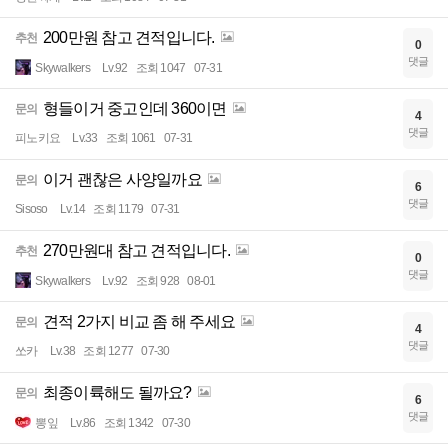
200만원 참고 견적입니다.
추천
0
댓글
Skywalkers
Lv.92
조회 1047
07-31
형들이거 중고인데 360이면
문의
4
댓글
피노키요
Lv.33
조회 1061
07-31
이거 괜찮은 사양일까요
문의
6
댓글
Sisoso
Lv.14
조회 1179
07-31
270만원대 참고 견적입니다.
추천
0
댓글
Skywalkers
Lv.92
조회 928
08-01
견적 2가지 비교 좀 해 주세요
문의
4
댓글
쏘카
Lv.38
조회 1277
07-30
최종이륙해도 될까요?
문의
6
댓글
뽕잎
Lv.86
조회 1342
07-30