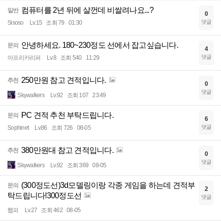
컴퓨터를 2년 뒤에 살껀데 비쌀려나요...?
일반
0
댓글
Sisoso
Lv.15
조회 79
01:30
안녕하세요. 180~230정도 선에서 잡고싶습니다.
문의
4
댓글
아프리카리퍼
Lv.8
조회 540
11:29
250만원 참고 견적입니다.
추천
0
댓글
Skywalkers
Lv.92
조회 107
23:49
PC 견적 추천 부탁드립니다.
문의
6
댓글
Sophinet
Lv.86
조회 726
08-05
380만원대 참고 견적입니다.
추천
0
댓글
Skywalkers
Lv.92
조회 369
08-05
(300정도선)3d모델링이랑 각종 게임을 하는데 견적부
문의
2
탁드립니다!300정도선
댓글
햅피
Lv.27
조회 462
08-05