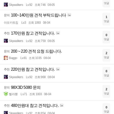
댓글
Skywalkers
Lv.92
조회 746
08-05
100~140만원 견적 부탁드립니다
문의
1
댓글
아포카토칩
Lv.3
조회 1093
08-04
170만원 참고 견적입니다.
추천
0
댓글
Skywalkers
Lv.92
조회 759
08-05
200 ~ 220 견적 요청 드립니다.
문의
2
댓글
Baggo
Lv.81
조회 1035
08-04
220만원 참고 견적입니다.
추천
0
댓글
Skywalkers
Lv.92
조회 968
08-04
98X3D 5080 문의
문의
2
댓글
삘라뽕
Lv.71
조회 1003
08-04
480만원대 참고 견적입니다.
추천
0
댓글
Skywalkers
Lv.92
조회 854
08-04