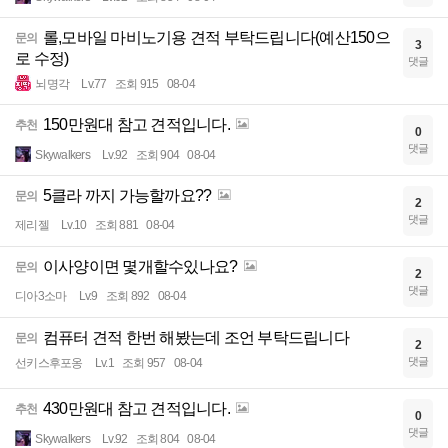
롤,모바일 마비노기용 견적 부탁드립니다(예산150으
문의
3
로 수정)
댓글
뇌명각
Lv.77
조회 915
08-04
150만원대 참고 견적입니다.
추천
0
댓글
Skywalkers
Lv.92
조회 904
08-04
5클라 까지 가능할까요??
문의
2
댓글
제리젤
Lv.10
조회 881
08-04
이사양이면 몇개할수있나요?
문의
2
댓글
디아3소마
Lv.9
조회 892
08-04
컴퓨터 견적 한번 해봤는데 조언 부탁드립니다
문의
2
댓글
선키스후포옹
Lv.1
조회 957
08-04
430만원대 참고 견적입니다.
추천
0
댓글
Skywalkers
Lv.92
조회 804
08-04