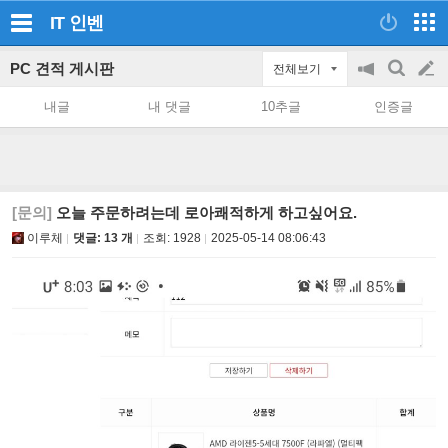
IT
인벤
PC 견적 게시판
전체보기
공
검
글
지
색
내글
내 댓글
10추글
인증글
on/off
쓰
기
[문의]
오늘 주문하려는데 로아쾌적하게 하고싶어요.
이루체
댓글: 13 개
조회:
1928
2025-05-14 08:06:43