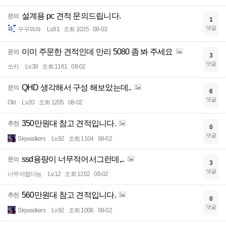
설계용 pc 견적 문의드립니다.
문의
1
댓글
꾸꾸꽈꽈
Lv.81
조회 1035
08-03
이미 주문한 견적인데 만리 5080 좀 봐 주세요
문의
3
댓글
쏘카
Lv.38
조회 1161
08-02
QHD 생각해서 구성 해보았는데..
문의
6
댓글
Olri
Lv.20
조회 1205
08-02
350만원대 참고 견적입니다.
추천
0
댓글
Skywalkers
Lv.92
조회 1104
08-02
ssd용량이 너무적어서그런데,..
문의
3
댓글
너무어렵다능
Lv.12
조회 1202
08-02
560만원대 참고 견적입니다.
추천
0
댓글
Skywalkers
Lv.92
조회 1006
08-02