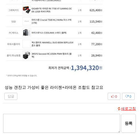
성능 갠찬고 가성비 좋은 라이젠+라데온 조합도 참고요
답글
0
0
새로고침
등록