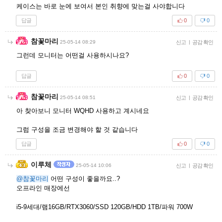
케이스는 바로 눈에 보여서 본인 취향에 맞는걸 사야합니다
답글
0
0
참꽃마리
25-05-14 08:29
신고
|
공감 확인
그런데 모니터는 어떤걸 사용하시나요?
답글
0
0
참꽃마리
25-05-14 08:51
신고
|
공감 확인
아 찾아보니 모니터 WQHD 사용하고 계시네요
그럼 구성을 조금 변경해야 할 것 같습니다
답글
0
0
이루체
25-05-14 10:06
신고
|
공감 확인
@참꽃마리
어떤 구성이 좋을까요..?
오프라인 매장에선
i5-9세대/램16GB/RTX3060/SSD 120GB/HDD 1TB/파워 700W