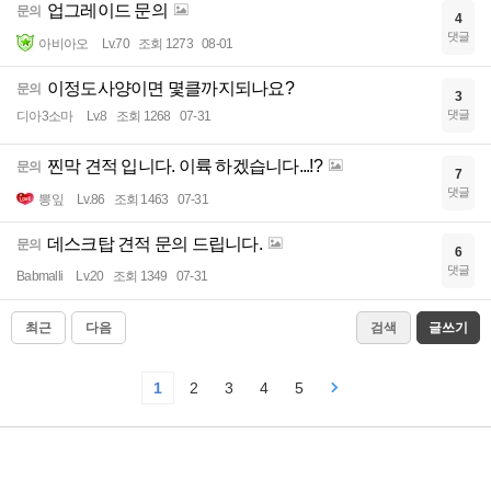
업그레이드 문의
문의
4
댓글
아비아오
Lv.70
조회 1273
08-01
이정도사양이면 몇클까지되나요?
문의
3
댓글
디아3소마
Lv.8
조회 1268
07-31
찐막 견적 입니다. 이륙 하겠습니다...!?
문의
7
댓글
뽕잎
Lv.86
조회 1463
07-31
데스크탑 견적 문의 드립니다.
문의
6
댓글
Babmalli
Lv.20
조회 1349
07-31
최근
다음
검색
글쓰기
1
2
3
4
5