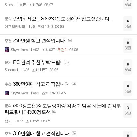
댓글
Sisoso
Lv.15
조회 768
08-07
안녕하세요. 180~230정도 선에서 잡고싶습니다.
문의
6
댓글
아프리카리퍼
Lv.8
조회 1040
08-06
250만원 참고 견적입니다.
추천
0
댓글
Skywalkers
Lv.92
조회 637
추천 1
08-06
PC 견적 추천 부탁드립니다.
문의
6
댓글
Sophinet
Lv.86
조회 1157
08-05
380만원대 참고 견적입니다.
추천
0
댓글
Skywalkers
Lv.92
조회 776
08-05
(300정도선)3d모델링이랑 각종 게임을 하는데 견적부
문의
3
탁드립니다!300정도선
댓글
햅피
Lv.27
조회 855
08-05
310만원대 참고 견적입니다.
추천
0