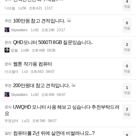
4
댓글
디브릴
Lv.56
조회 421
13:17
100만원 참고 견적입니다.
추천
0
댓글
Skywalkers
Lv.92
조회 296
23:17
QHD모니터 5060TI 8GB 질문있습니다..
문의
2
댓글
껌블
Lv.86
조회 489
08:36
웹툰 작가용 컴퓨터
문의
0
댓글
아크엘마
Lv.3
조회 663
08-07
200만원대 참고 견적입니다.
추천
1
댓글
Skywalkers
Lv.92
조회 466
08-07
UWQHD 모니터 사용 해보고 싶습니다 추천부탁드려
문의
2
요
댓글
뚜껑닫어
Lv.21
조회 546
08-07
컴퓨터를 2년 뒤에 살껀데 비쌀려나요...?
일반
9