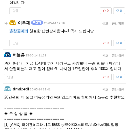
상입니다
답글
0
0
이루체
25-05-14 12:19
신고
|
공감 확인
@참꽃마리
친절한 답변감사합니다! 쪽지 드립니당.
답글
0
0
버블홍
25-05-14 11:28
신고
|
공감 확인
과거 9세대 지금 15세대 까지 나와구요 사양보니 무슨 랜드나 매장에
서 안팔리는겨 재고 떨이 같네요 사시면 1주일안에 후회 100퍼 입니다.
답글
0
0
dmdprdl
25-05-14 12:41
신고
|
공감 확인
20만원만 더 쓰고 여유생기면 vga 업그레이드 한번해서 쓰는걸 추천함요
==========================
◈ 구 성 상 품 ◈
==========================
[1] [AMD] 라이젠5 그래니트 9600 (6코어/12스레드/3.8GHz/대리점정