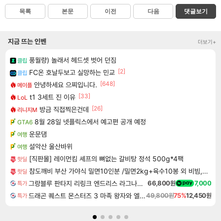
목록
본문
이전
다음
댓글보기
지금 뜨는 인벤
더보기+
풍월량) 놀래서 헤드셋 벗어 던짐
클립
[2]
FC온 호날두보고 실망하는 민교
클립
[648]
안녕하세요 으찌입니다.
메이플
[33]
t1 3세트 진 이유
LoL
[26]
방금 직접찍은건데
리니지M
8월 28일 넷플릭스에서 예고편 공개 예정
GTA6
운문댐
여행
설악산 울산바위
여행
[직판몰] 레이먼킴 셰프의 뼈없는 갈비탕 정석 500g*4팩
핫딜
참도깨비 부산 가야식 밀면10인분 /밀면2kg+육수10봉 외 비빔,반반밀면
핫딜
그랑블루 판타지 리링크 엔드리스 라그나로크 Granblue Fantasy Relink Endless Ragnarok
66,800원
7,000
특가
드래곤 퀘스트 몬스터즈 3 마족 왕자와 엘프의 여행 Dragon Quest Monsters The Dark Prince
49,800원
75%
12,450원
특가