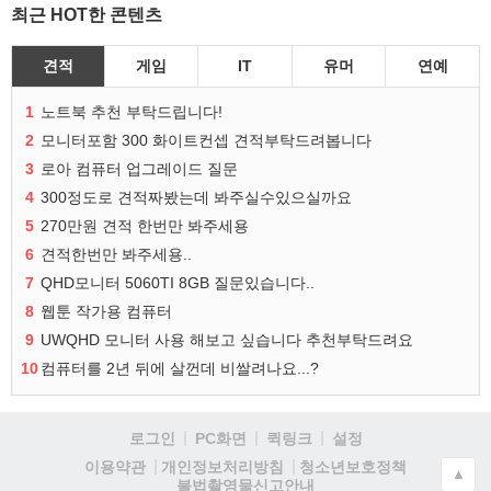
최근 HOT한 콘텐츠
견적
게임
IT
유머
연예
1
노트북 추천 부탁드립니다!
2
모니터포함 300 화이트컨셉 견적부탁드려봅니다
3
로아 컴퓨터 업그레이드 질문
4
300정도로 견적짜봤는데 봐주실수있으실까요
5
270만원 견적 한번만 봐주세용
6
견적한번만 봐주세용..
7
QHD모니터 5060TI 8GB 질문있습니다..
8
웹툰 작가용 컴퓨터
9
UWQHD 모니터 사용 해보고 싶습니다 추천부탁드려요
10
컴퓨터를 2년 뒤에 살껀데 비쌀려나요...?
로그인
PC화면
퀵링크
설정
청소년보호정책
이용약관
개인정보처리방침
▲
불법촬영물신고안내