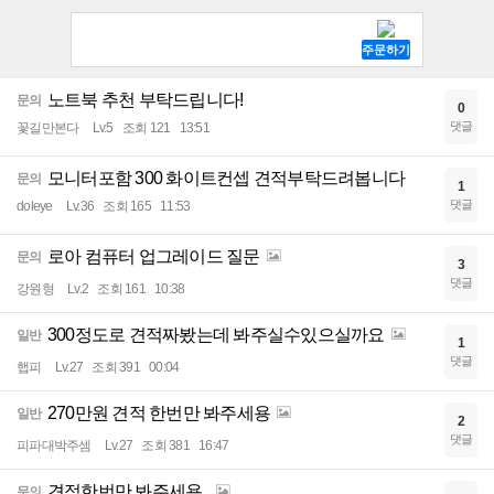
노트북 추천 부탁드립니다!
문의
0
댓글
꽃길만본다
Lv.5
조회 121
13:51
모니터포함 300 화이트컨셉 견적부탁드려봅니다
문의
1
댓글
doleye
Lv.36
조회 165
11:53
로아 컴퓨터 업그레이드 질문
문의
3
댓글
강원형
Lv.2
조회 161
10:38
300정도로 견적짜봤는데 봐주실수있으실까요
일반
1
댓글
햅피
Lv.27
조회 391
00:04
270만원 견적 한번만 봐주세용
일반
2
댓글
피파대박주셈
Lv.27
조회 381
16:47
견적한번만 봐주세용..
문의