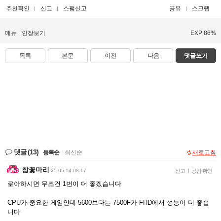
추천확인
신고
스팸신고
공유
스크랩
메뉴
인장보기
EXP 86%
목록
본문
이전
다음
댓글쓰기
댓글
(13)
등록순
|
최신순
새로고침
참꽃마리
25-05-14 08:17
신고
|
공감 확인
로아하시면 무조건 1번이 더 좋겠습니다
CPU가 중요한 게임인데 5600보다는 7500F가 FHD에서 성능이 더 좋습
니다