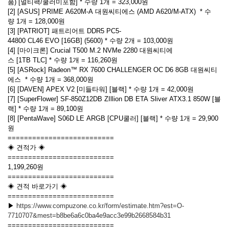
품) [멀티팩/쿨러미포함] * 수량 1개 = 323,000원
[2] [ASUS] PRIME A620M-A 대원씨티에스 (AMD A620/M-ATX) * 수
량 1개 = 128,000원
[3] [PATRIOT] 패트리어트 DDR5 PC5-
44800 CL46 EVO [16GB] (5600) * 수량 2개 = 103,000원
[4] [마이크론] Crucial T500 M.2 NVMe 2280 대원씨티에
스 [1TB TLC] * 수량 1개 = 116,260원
[5] [ASRock] Radeon™ RX 7600 CHALLENGER OC D6 8GB 대원씨티
에스 * 수량 1개 = 368,000원
[6] [DAVEN] APEX V2 [미들타워] [블랙] * 수량 1개 = 42,000원
[7] [SuperFlower] SF-850Z12DB ZIllion DB ETA Sliver ATX3.1 850W [블
랙] * 수량 1개 = 89,100원
[8] [PentaWave] S06D LE ARGB [CPU쿨러] [블랙] * 수량 1개 = 29,900
원
==========================
◈ 견적가 ◈
==========================
1,199,260원
==========================
◈ 견적 바로가기 ◈
==========================
▶
https://www.compuzone.co.kr/form/estimate.htm?est=O-
7710707&mest=b8be6a6c0ba4e9acc3e99b2668584b31
==========================