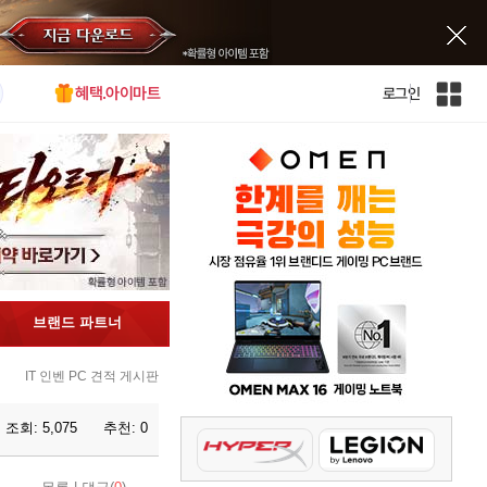
혜택.아이마트
로그인
인
벤
전
체
사
이
트
맵
브랜드 파트너
IT 인벤 PC 견적 게시판
조회:
5,075
추천:
0