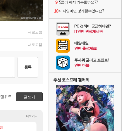
9
5클라 까지 가능할까요??
10
이사양이면 몇개할수있나요?
PC 견적이 궁금하다면?
IT인벤 견적게시판
새로고침
매일매일,
새로고침
인벤 출석체크!
주사위 굴리고 포인트!
인벤 마블
등록
추천 코스프레 갤러리
맨위로
글쓰기
더보기+
3]
[137]
챕터별 길찾기/지도 공략 (1 ~ 12장)
우리 나라의 주적은??
비스트
메이플