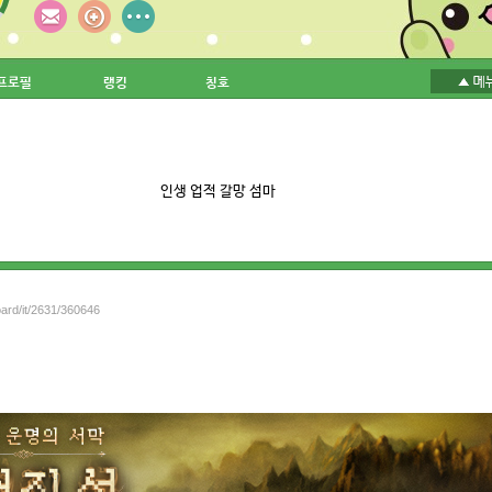
프로필
랭킹
칭호
인생 업적 갈망 섬마
oard/it/2631/360646