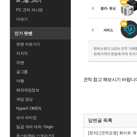
AI 그림 그리기
PC 견적 게시판
더보기
인기 팟벤
팟벤 바로가기
치지직
차벤
걸그룹
견적 참고 해보시기 바랍니다
여행
해외게임정보
게임 영상
HyperX OMEN
브이 라이징
답변글 목록
일곱 개의 대죄: Origin
[문의]
[견적요청] 화이트 계
몬스터헌터 스토리즈3