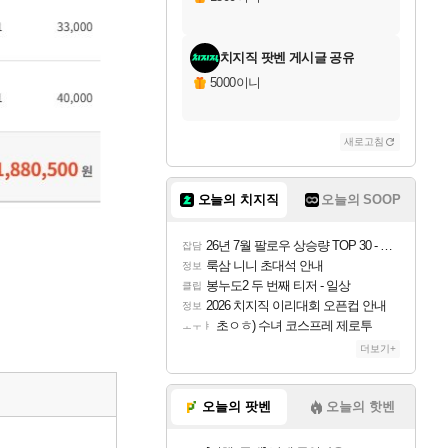
치지직 팟벤 게시글 공유
5000이니
새로고침
오늘의 치지직
오늘의 SOOP
26년 7월 팔로우 상승량 TOP 30 - 월간 치지직
잡담
룩삼 니니 초대석 안내
정보
봉누도2 두 번째 티저 - 일상
클립
2026 치지직 이리대회 오픈컵 안내
정보
초ㅇㅎ) 수녀 코스프레 제로투
ㅗㅜㅑ
더보기+
오늘의 팟벤
오늘의 핫벤