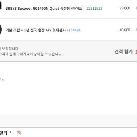
.
열의 P..
[5]