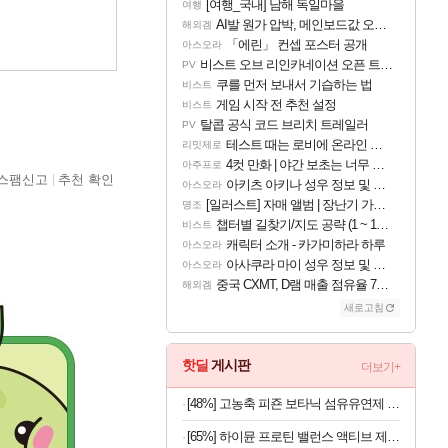
[여행_국내] 남해 독일마을
여행
AI발 원가 압박, 메인보드값 오르나
해외겜
「에린」 컨셉 포스터 공개
아스오라
비스트 오브 리인카네이션 오픈 트레일러
PV
쿠를 먼저 보내서 기습하는 법
비스트
게임 시작 전 추천 설정
비스트
탈콥 공식 코드 브리치 트레일러
PV
테스트 때는 로비에 온라인 기능이 있는데
리밋제로
4컷 만화 | 야간 보초는 너무 힘들어
아주프로
스팸신고
추천 확인
아키츠 아키나 성우 정보 및 주요 필모
아스오라
[일러스트] 자매 앨범 | 장난기 가득한 오후의 공원 (리메이크판)
명조
챕터별 길찾기/지도 공략 (1 ~ 12장)
비스트
캐릭터 소개 - 카가미하라 하루
아스오라
아사쿠라 마이 성우 정보 및 주요 필모
아스오라
중국 CXMT, D램 매출 점유율 7%…글로벌 4위로 부상
해외겜
새로고침
핫딜
게시판
더보기+
[48%] 고농축 피죤 보타닉 섬유유연제 프리지아 자몽, 1.3L, 4개
[65%] 하이뮨 프로틴 밸런스 액티브 제로, 밀크쉐이크, 250ml, 18개