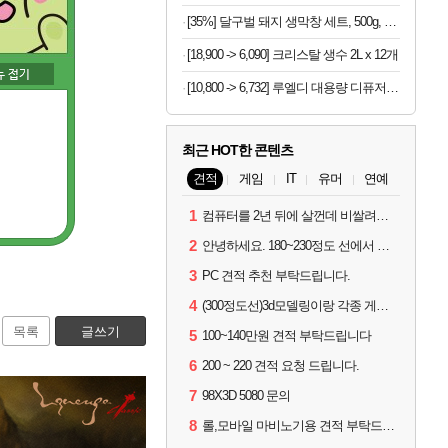
[35%] 달구벌 돼지 생막창 세트, 500g, 2봉
[18,900 -> 6,090] 크리스탈 생수 2L x 12개
[10,800 -> 6,732] 루엘디 대용량 디퓨저 500ml
최근 HOT한 콘텐츠
견적
게임
IT
유머
연예
1
컴퓨터를 2년 뒤에 살껀데 비쌀려나요...?
2
안녕하세요. 180~230정도 선에서 잡고싶습니다.
3
PC 견적 추천 부탁드립니다.
4
(300정도선)3d모델링이랑 각종 게임을 하는데 견적부탁드립니다!300정도선
목록
글쓰기
5
100~140만원 견적 부탁드립니다
6
200 ~ 220 견적 요청 드립니다.
7
98X3D 5080 문의
8
롤,모바일 마비노기용 견적 부탁드립니다(예산150으로 수정)