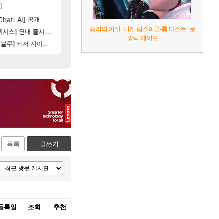
]
[35]
벨가 하드 찐 투력컷
4컷 만화 | 야간 보초는 너무 힘들어
아주프로
로아
116]
[1
hat: AI] 공개
벨가르딘 나이트메어 TOP 10 직업별 분포
스위치2판 ‘몬헌 와일즈’, 30~40fps 목표 
해외겜
로아
승리의 여신: 니케 팀스파클-륨 마스트: 로
[102]
[98]
아제나 ㄷㄷ
스] 연내 출시 예정
챌린저#77777 저격했습니다!
테스트 때는 로비에 온라인 기능이 있는데
리밋제로
메이플
망틱 메이드
[79]
] 티저 사이트 오픈
비스트 오브 리인카네이션 오픈 트레일러
벨가르딘 맛본 시점 민심 췤
PV
로아
목록
글쓰기
등록일
조회
추천