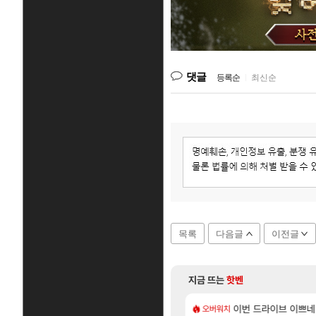
댓글
등록순
|
최신순
목록
다음글
이전글
지금 뜨는
핫벤
[137]
지도 공략 (1 ~ 12장)
주적은??
7년만에 가족여행을 다녀
이번 드라이브 이쁘네
여행
오버워치