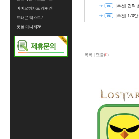
[추천]
견적 
바이오하자드 레퀴엠
[추천]
170
드래곤 퀘스트7
풋볼 매니저26
목록
|
댓글(
0
)