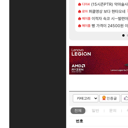
[35]
투력컷
| 야간 보초는 너무 힘들어
(15시즌PTR) 악마술
「에린」 컨셉 포스터 
아스오라
디아4
[118]
메어 TOP 10 직업별 분포
헌 와일즈’, 30~40fps 목표 추정
퍼클영상 보다 현타오네
쿠를 먼저 보내서 기습
비스트
로아
[98]
77 저격했습니다!
 로비에 온라인 기능이 있는데
비스트 오브 리인카네이
이적자 숙코 시ㅡ발련
비스트
메이플
[79]
인카네이션 오픈 트레일러
 시점 민심 췤
빵 가격이 24500원 이
리싱크드 1.06 패치노트
리싱크드
메이플
인증글
전체
일반
문의
번호