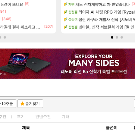
[5]
[14]
[3
사 5경이 뜨네요
공개
저도 신차계약하고 차 받았습니다
야동 투척하고 간다
차벤
LoL
[94]
[
하는 법
라이자 AI 채팅 RPG 게임 [RyzaC
게이머라면 필수로 알아야 할 것
섭컬겜
메이플
[348]
션 정보/공략글 모음
아
100:8 보다 효율이 좋은 상향된 
섬란 카구라 개발사 신작 [시노비 넥서
섭컬겜
로아
[207]
[83]
라길래 결제 취소하고 나왔다
 (8/5)
넷마블, 신작 서브컬쳐 게임 [펄 인 블루
빵값 문의 후기
섭컬겜
메이플
10추글
즐겨찾기
추천
후기
인벤추천
기타
제목
글쓴이