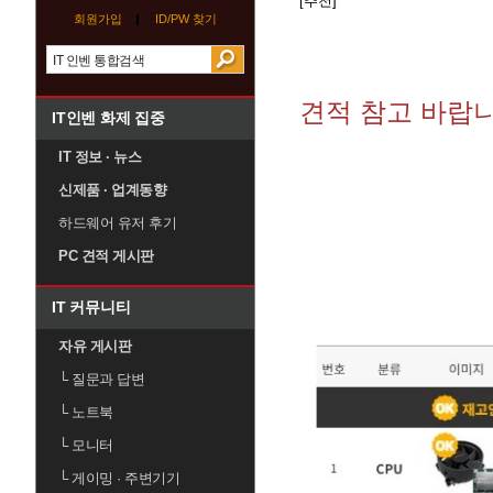
[추천]
회원가입
ID/PW 찾기
견적 참고 바랍니
IT인벤 화제 집중
IT 정보 · 뉴스
신제품 · 업계동향
하드웨어 유저 후기
PC 견적 게시판
IT 커뮤니티
자유 게시판
└
질문과 답변
└
노트북
└
모니터
└
게이밍 · 주변기기