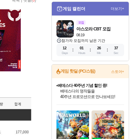
목록
|
댓글(
0
)
게임 캘린더
더보기+
모집
아스오라 CBT 모집
08.19
참가자 모집까지 남은 기간
12
01
26
35
Days
Hours
Min
Sec
게임 핫딜 (PC/스팀)
스토어+
베데스다 40주년 기념 할인 중!
베데스다의 명작들을
40주년 프로모션으로 만나보세요!
마블 투혼 파이팅 소울즈 예약 판매 중!
인벤게임즈 8월 특별 할인!
드래곤소드: 어웨이크닝 입점!
문명 7 특별 할인!
귀무자: 검의 길 예약 판매 중!
비스트 오브 리인카네이션 정식 출시!
커세어 코브 출시 기념 할인!
더 렐릭 퍼스트 가디언 정식 출시
캡콤 프렌차이즈 할인 진행 중!
캡콤 일부 상품 상시 할인
스타워즈 은하계 레이서
로블록스 기프트 카드 공식 입점
마블 히어로 총 출동&화려한 격투!
인기 퍼블리셔 모음!
스팀으로 만나는 드래곤소드!
조선&고려 DLC 출시 예정
10% 할인과
게임프릭 신작 IP
해적'섬'을 발전시키자!
설화x하드코어 액션!
몬헌, 바하 등 인기 IP를
몬헌 와일즈 & 드래곤즈 도그마2
인벤게임즈에서 10% 추가 적립
Robux를 가장 안전하고
네이버 포인트 혜택까지!
최대 90% 할인가를 만나보세요!
네이버혜택과 함께 만나보세요!
50%할인&추가 적립까지!
이니&베니 혜택까지!
네이버 혜택가와 함께 예약하세요!
할인&네이버혜택으로 만나보세요!
네이버페이 혜택과 만나보세요!
할인가에 만나보세요!
일부 에디션 상시 할인!
혜택으로 예약 판매 중
편안하게 충전하세요