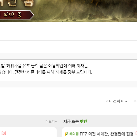
이전페이지
지금 뜨는
팟벤
더보기+
[6]
[1]
[6]
[
왔습니다.
FF7 외전 세계관, 완결편에 집결
Ssf 정의를 내려 버린 디시인
해외겜
디아4