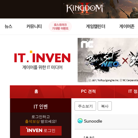
로스트아크
뉴스
커뮤니티
게임캘린더
게이머존
기대평 이벤트
홈
PC 견적
IT 
IT 인벤
주소보기
복사
로그인하고
Sunoodle
출석보상
받으세요!
로그인