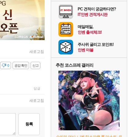
PC 견적이 궁금하다면?
IT인벤 견적게시판
매일매일,
인벤 출석체크!
주사위 굴리고 포인트!
인벤 마블
새로고침
추천 코스프레 갤러리
감
0
공감 확인
신고
답글
새로고침
등록
승리의 여신: 니케 팀스파클-륨 마스트: 로