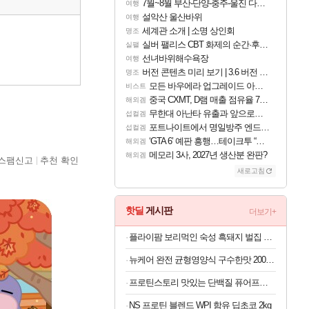
7월~8월 부산-단양-충주-울진 다녀왔어요~
여행
설악산 울산바위
여행
세계관 소개 | 소명 상인회
명조
실버 팰리스 CBT 화제의 순간·후기 모음
실팰
선녀바위해수욕장
여행
버전 콘텐츠 미리 보기 | 3.6 버전 「신기루 속 등불 그림자, 속세에 깃든 검의 결심」이 8월 20일에 업데이트됩니다!
명조
모든 바우에라 업그레이드 아이템 획득 위치 공략 (89개)
비스트
중국 CXMT, D램 매출 점유율 7%…글로벌 4위로 부상
해외겜
무한대 아난타 유출과 앞으로의 예상 (루머)
섭컬겜
포트나이트에서 명일방주 엔드필드 [펠리카] 판매 예정
섭컬겜
‘GTA 6’ 예판 흥행…테이크투 “내부 예상 크게 넘어”
해외겜
메모리 3사, 2027년 생산분 완판?
해외겜
스팸신고
추천 확인
새로고침
핫딜
게시판
더보기+
플라이팜 보리먹인 숙성 흑돼지 벌집 두툼 삼겹살 HACCP 2kg
뉴케어 완전 균형영양식 구수한맛 200ml x 24개
프로틴스토리 맛있는 단백질 퓨어프로틴7 3kg
NS 프로틴 블렌드 WPI 함유 딥초코 2kg