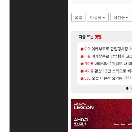
목록
다음글
이전글
지금 뜨는
핫벤
[141]
[
욕장
가가 짜치는게 이거임 ㅋㅋ
이케부쿠로 팝업행사장
카가미하라 하루 성우 
아스오라
이환
[8]
드팔아 월 2천만원 넘게 버는 인간 있던데
넷플릭스에서 예고편 공개 예정
이케부쿠로 팝업행사 코스
모든 요리/작물 책 획득 위치
비스트
이환
[59]
[1]
자연흡기?
게 까네
무한대 아난타 유출과 앞
베라서버 1위길드 내 대
섭컬겜
메이플
[20]
업그레이드 아이템 획득 위치 공략 (89개)
로벌서버 해외 유저 반응
라스트 에포크 시즌5 - 
환산 13만 스펙으로 삐져서 매
PV
메이플
[10]
[14]
렘 위치 공략 (30개) - 방랑 결투가
주말던전 돔
오늘 티한전 요약뜸
‘GTA 6’ 예판 흥행…
해외겜
LoL