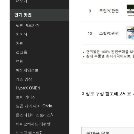
더보기
인기 팟벤
팟벤 바로가기
치지직
차벤
걸그룹
여행
해외게임정보
게임 영상
HyperX OMEN
이정도 구성 참고해보세요 
브이 라이징
일곱 개의 대죄: Origin
몬스터헌터 스토리즈3
바이오하자드 레퀴엠
드래곤 퀘스트7
답변글 목록