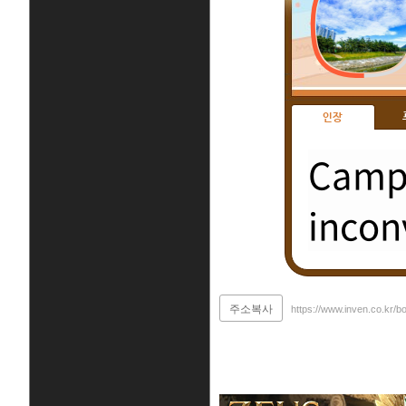
인장
Campi
incon
주소복사
https://www.inven.co.kr/b