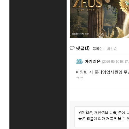
(1)
댓글
등록순
|
최신순
아키리온
(2026-06-10 08:17:
이양반 저 쿨러영업사원임 무
ㅋㅋ