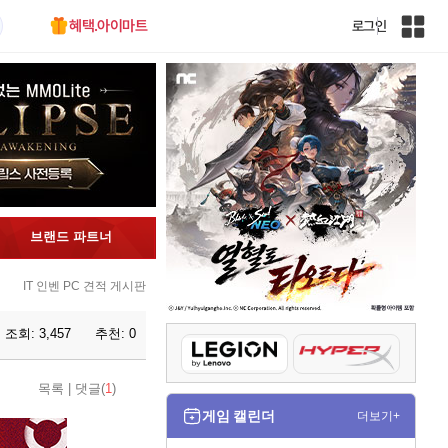
혜택.아이마트
로그인
인
벤
전
체
사
이
트
맵
브랜드 파트너
IT 인벤 PC 견적 게시판
조회:
3,457
추천:
0
목록
|
댓글(
1
)
게임 캘린더
더보기+