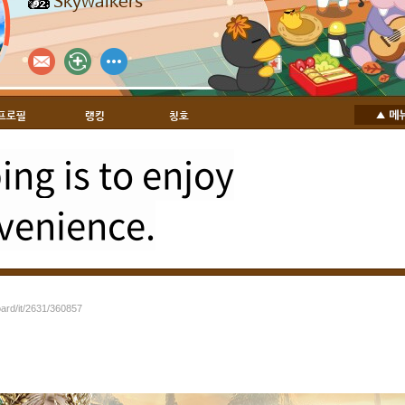
Skywalkers
프로필
랭킹
칭호
ng is to enjoy
venience.
oard/it/2631/360857