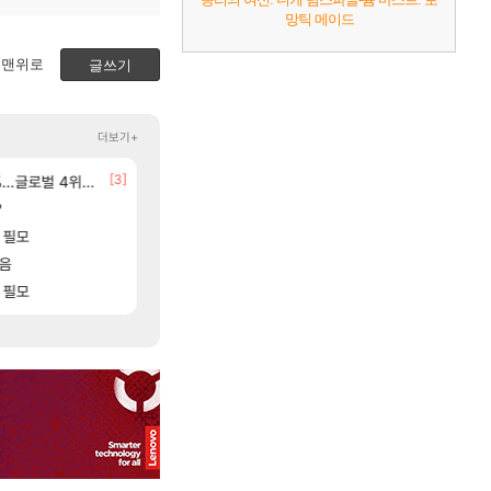
망틱 메이드
맨위로
글쓰기
더보기+
[146]
[3]
[141
글로벌 4위로 부상
 ㅋㅋㅋ
선녀바위해수욕장
애초에 홀딩저가가 짜치는게 이거임 ㅋㅋ
여행
로아
?
아이템매니아에 골드팔아 월 2천만원 넘게 버는 인간 
8월 28일 넷플릭스에서 예고편 공개 예정
GTA6
와우
[59]
[1]
 필모
아반테 2.0 자연흡기?
ㅇㅂ ) 재밌게 까네
차벤
메이플
[20]
모음
모든 바우에라 업그레이드 아이템 획득 위치 공략 
아이온2 글로벌서버 해외 유저 반응
비스트
아이온2
[10]
 필모
모든 엘리트 골렘 위치 공략 (30개) - 방랑 
이 맛에 주말던전 돔
비스트
리니지M