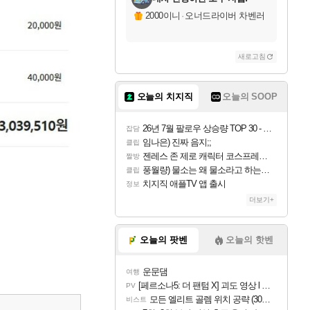
2000이니
·
오너드라이버 차벤러
새로고침
오늘의 치지직
오늘의 SOOP
26년 7월 팔로우 상승량 TOP 30 - 월간 치지직
잡담
임나은) 진짜 음지;;
클립
젠레스 존 제로 캐릭터 코스프레한 꽁주
짤방
풍월량) 물소는 왜 물소라고 하는거야? 아! 그만 ㅋㅋ 알았어 ㅋㅋ
클립
치지직 애플TV 앱 출시
정보
더보기+
오늘의 팟벤
오늘의 핫벤
운문댐
여행
[페르소나5: 더 팬텀 X] 괴도 영상 l 타카마키 안·댄싱 스타
PV
모든 엘리트 골렘 위치 공략 (30개) - 방랑 결투가
비스트