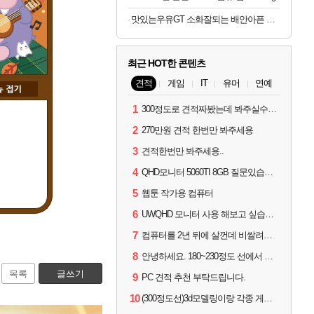
맛있는우유GT 소화잘되는 배안아픈 저지방우유 180ml x 48개
최근 HOT한 콘텐츠
견적
게임
IT
유머
연예
1
300정도로 견적짜봤는데 봐주실수있으실까요
2
270만원 견적 한번만 봐주세용
3
견적한번만 봐주세용..
4
QHD모니터 5060TI 8GB 질문있습니다..
5
웹툰 작가용 컴퓨터
6
UWQHD 모니터 사용 해보고 싶습니다 추천부탁드려요
7
컴퓨터를 2년 뒤에 살껀데 비쌀려나요...?
8
안녕하세요. 180~230정도 선에서 잡고싶습니다.
목록
글쓰기
9
PC 견적 추천 부탁드립니다.
10
(300정도선)3d모델링이랑 각종 게임을 하는데 견적부탁드립니다!300정도선