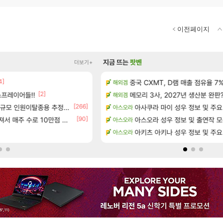
이전페이지
지금 뜨는
팟벤
더보기+
4]
정보 및 주요 필모
중국 CXMT, D램 매출 점유율 7%…
태극기 또 거꾸로 해놨네 미친것들
해외겜
메이플
[2]
[17]
프레이어들!!
 공략 (36개) - 미식가 도전과제
메모리 3사, 2027년 생산분 완판
오만9층 주긴주는군요?
해외겜
리니지M
[266]
[29]
으로의 예상 (루머)
규모 인원이탈종용 추정사건
t1 3세트 진 이유
아사쿠라 마이 성우 정보 및 주요
아스오라
LoL
[90]
[23]
서리화신의 분노 티저
주 수로 10만점 치고있으면 ㅋㅋ
아스오라 성우 정보 및 출연작 
와 와 와 이게 나에게도?
아스오라
리니지M
[173]
테이크투 “내부 예상 크게 넘어”
분내학개론
아키츠 아키나 성우 정보 및 주요
아스오라
메이플