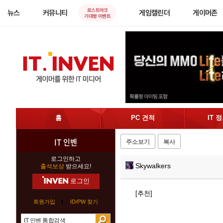
로스트아크
뉴스
커뮤니티
게임캘린더
게이머존
기대평 이벤트
홈
PC 견적
IT 
IT 인벤
주소보기
복사
로그인하고
Skywalkers
출석보상
받으세요!
로그인
[추천]
회원가입
ID/PW 찾기