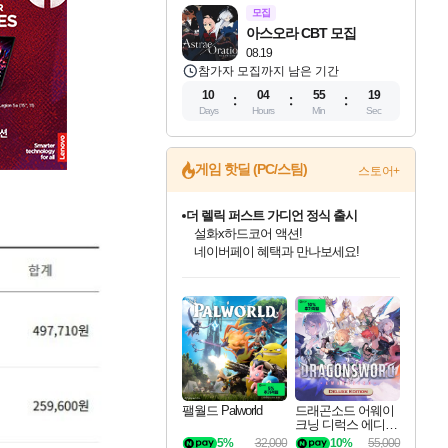
모집
아스오라 CBT 모집
08.19
참가자 모집까지 남은 기간
10
04
55
17
Days
Hours
Min
Sec
게임 핫딜 (PC/스팀)
스토어+
더 렐릭 퍼스트 가디언 정식 출시
설화x하드코어 액션!
네이버페이 혜택과 만나보세요!
인벤게임즈 8월 특별 할인!
드래곤소드: 어웨이크닝 입점!
문명 7 특별 할인!
마블 투혼 파이팅 소울즈 정식출시!
귀무자: 검의 길 예약 판매 중!
비스트 오브 리인카네이션 정식 출시!
커세어 코브 출시 기념 할인!
베데스다 40주년 기념 할인 중!
캡콤 프렌차이즈 할인 진행 중!
캡콤 일부 상품 상시 할인
스타워즈 은하계 레이서
로블록스 기프트 카드 공식 입점
인기 퍼블리셔 모음!
스팀으로 만나는 드래곤소드!
조선&고려 DLC 출시 예정
마블 히어로 총 출동&화려한 격투!
10% 할인과
게임프릭 신작 IP
해적'섬'을 발전시키자!
베데스다의 명작들을
몬헌, 바하 등 인기 IP를
몬헌 와일즈 & 드래곤즈 도그마2
인벤게임즈에서 10% 추가 적립
Robux를 가장 안전하고
최대 90% 할인가를 만나보세요!
네이버혜택과 함께 만나보세요!
50%할인&추가 적립까지!
네이버 포인트 혜택까지!
이니&베니 혜택까지!
네이버 혜택가와 함께 예약하세요!
할인&네이버혜택으로 만나보세요!
40주년 프로모션으로 만나보세요!
할인가에 만나보세요!
일부 에디션 상시 할인!
혜택으로 예약 판매 중
편안하게 충전하세요
팰월드 Palworld
드래곤소드 어웨이
크닝 디럭스 에디션
DragonSword Awake
5%
32,000
10%
55,000