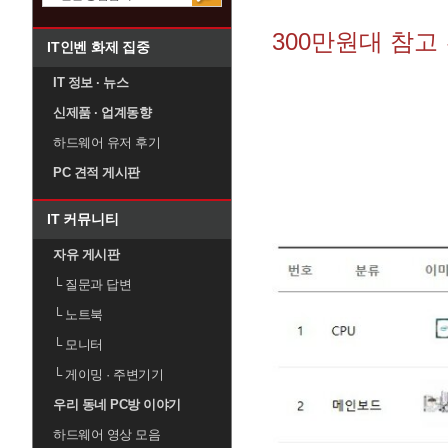
300만원대 참고
IT인벤 화제 집중
IT 정보 · 뉴스
신제품 · 업계동향
하드웨어 유저 후기
PC 견적 게시판
IT 커뮤니티
자유 게시판
└
질문과 답변
└
노트북
└
모니터
└
게이밍 · 주변기기
우리 동네 PC방 이야기
하드웨어 영상 모음