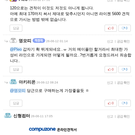
120으로는 견적이 이것도 저것도 아니게 됩니다.
아예 최대 170까지 써서 제대로 맞추시던지 아니면 라이젠 5600 견적
으로 가시는 방법 밖에 없습니다.
답글
0
0
영모띠
26-06-12 01:14
신고
|
공감 확인
@Pleo
갑자기 확 뛰게되네요..ㅠ 거의 메이플만 할거라서 최대한 가
성비 라인으로 가게되면 어떻게 될까요..?번거롭게 요청드려서 죄송합
니다..
답글
0
0
아키리온
26-06-12 08:24
신고
|
공감 확인
@영모띠
당근으로 구매하는게 가장좋을듯 ㅎ
답글
0
0
신형컴터
26-06-11 17:05
신고
|
공감 확인