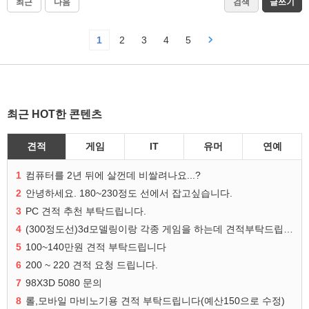
최근
다음
검색
글쓰기
1
2
3
4
5
최근 HOT한 콘텐츠
견적
게임
IT
유머
연예
1
컴퓨터를 2년 뒤에 살껀데 비쌀려나요...?
2
안녕하세요. 180~230정도 선에서 잡고싶습니다.
3
PC 견적 추천 부탁드립니다.
4
(300정도선)3d모델링이랑 각종 게임을 하는데 견적부탁드립니다!300정도선
5
100~140만원 견적 부탁드립니다
6
200 ~ 220 견적 요청 드립니다.
7
98X3D 5080 문의
8
롤,모바일 마비노기용 견적 부탁드립니다(예산150으로 수정)