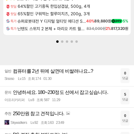
64%할인 고기중독 한입삼겹살, 500g, 4개
핫딜
65%할인 구워먹는 할루미치즈, 200g, 3개
핫딜
슈퍼로봇대전 Y 디지털 얼티밋 에디션 Super Robot Wars Y Digital Ultimate Edition
40%
89,880원
5%
특가
닌텐도 스위치 2 본체 + 마리오 카트 월드 + 포켓몬 포코피아 번들
834,000원
2%
817,320원
특가
컴퓨터를 2년 뒤에 살껀데 비쌀려나요...?
일반
0
댓글
Sisoso
Lv.15
조회 174
01:30
안녕하세요. 180~230정도 선에서 잡고싶습니다.
문의
5
댓글
아프리카리퍼
Lv.8
조회 587
11:29
250만원 참고 견적입니다.
추천
0
댓글
Skywalkers
Lv.92
조회 163
23:49