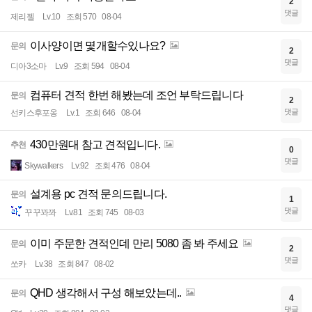
2
댓글
제리젤
Lv.10
조회 570
08-04
이사양이면 몇개할수있나요?
문의
2
댓글
디아3소마
Lv.9
조회 594
08-04
컴퓨터 견적 한번 해봤는데 조언 부탁드립니다
문의
2
댓글
선키스후포옹
Lv.1
조회 646
08-04
430만원대 참고 견적입니다.
추천
0
댓글
Skywalkers
Lv.92
조회 476
08-04
설계용 pc 견적 문의드립니다.
문의
1
댓글
꾸꾸꽈꽈
Lv.81
조회 745
08-03
이미 주문한 견적인데 만리 5080 좀 봐 주세요
문의
2
댓글
쏘카
Lv.38
조회 847
08-02
QHD 생각해서 구성 해보았는데..
문의
4
댓글