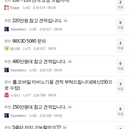
200 ~ 220 견적 요청 드립니다.
문의
2
댓글
Baggo
Lv.81
조회 678
08-04
220만원 참고 견적입니다.
추천
0
댓글
Skywalkers
Lv.92
조회 617
08-04
98X3D 5080 문의
문의
2
댓글
삘라뽕
Lv.71
조회 617
08-04
480만원대 참고 견적입니다.
추천
0
댓글
Skywalkers
Lv.92
조회 529
08-04
롤,모바일 마비노기용 견적 부탁드립니다(예산150으
문의
3
로 수정)
댓글
뇌명각
Lv.77
조회 590
08-04
150만원대 참고 견적입니다.
추천
0
댓글
Skywalkers
Lv.92
조회 560
08-04
5클라 까지 가능할까요??
문의