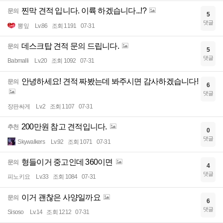
찐막 견적 입니다. 이륙 하겠습니다...!?
문의
5
댓글
뽕잎
Lv.86
조회 1191
07-31
데스크탑 견적 문의 드립니다.
문의
5
댓글
Babmalli
Lv.20
조회 1092
07-31
안녕하세요! 견적 짜봤는데 봐주시면 감사하겠습니다!
문의
6
댓글
장판싸게
Lv.2
조회 1107
07-31
200만원 참고 견적입니다.
추천
0
댓글
Skywalkers
Lv.92
조회 1071
07-31
형들이거 중고인데 360이면
문의
4
댓글
피노키요
Lv.33
조회 1084
07-31
이거 괜찮은 사양일까요
문의
6
댓글
Sisoso
Lv.14
조회 1212
07-31