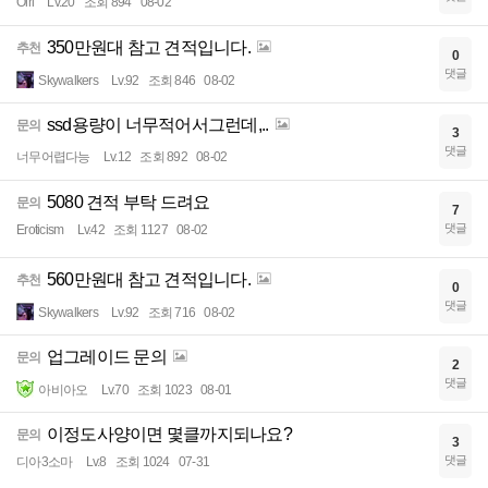
Olri
Lv.20
조회 894
08-02
350만원대 참고 견적입니다.
추천
0
댓글
Skywalkers
Lv.92
조회 846
08-02
ssd용량이 너무적어서그런데,..
문의
3
댓글
너무어렵다능
Lv.12
조회 892
08-02
5080 견적 부탁 드려요
문의
7
댓글
Eroticism
Lv.42
조회 1127
08-02
560만원대 참고 견적입니다.
추천
0
댓글
Skywalkers
Lv.92
조회 716
08-02
업그레이드 문의
문의
2
댓글
아비아오
Lv.70
조회 1023
08-01
이정도사양이면 몇클까지되나요?
문의
3
댓글
디아3소마
Lv.8
조회 1024
07-31