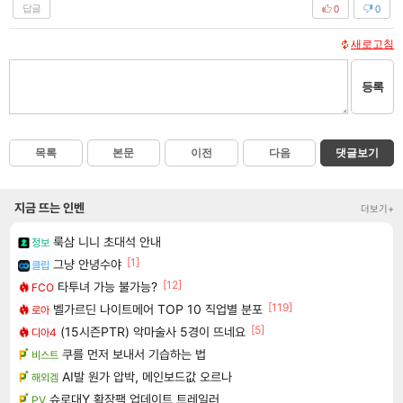
답글
0
0
새로고침
등록
목록
본문
이전
다음
댓글보기
지금 뜨는 인벤
더보기+
룩삼 니니 초대석 안내
정보
[1]
그냥 안녕수야
클립
[12]
타투녀 가능 불가능?
FCO
[119]
벨가르딘 나이트메어 TOP 10 직업별 분포
로아
[5]
(15시즌PTR) 악마술사 5경이 뜨네요
디아4
쿠를 먼저 보내서 기습하는 법
비스트
AI발 원가 압박, 메인보드값 오르나
해외겜
슈로대Y 확장팩 업데이트 트레일러
PV