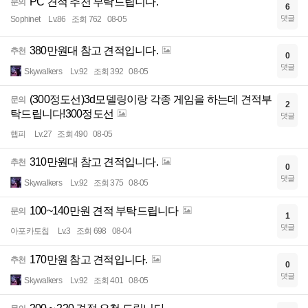
PC 견적 추천 부탁드립니다.
문의
6
댓글
Sophinet
Lv.86
조회 762
08-05
380만원대 참고 견적입니다.
추천
0
댓글
Skywalkers
Lv.92
조회 392
08-05
(300정도선)3d모델링이랑 각종 게임을 하는데 견적부
문의
2
탁드립니다!300정도선
댓글
햅피
Lv.27
조회 490
08-05
310만원대 참고 견적입니다.
추천
0
댓글
Skywalkers
Lv.92
조회 375
08-05
100~140만원 견적 부탁드립니다
문의
1
댓글
아포카토칩
Lv.3
조회 698
08-04
170만원 참고 견적입니다.
추천
0
댓글
Skywalkers
Lv.92
조회 401
08-05