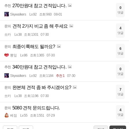
270만원대 참고 견적입니다.
추천
0
댓글
Skywalkers
Lv.92
조회 960
08-01
견적 2가지 비교 좀 해 주세요
문의
4
댓글
쏘카
Lv.38
조회 1301
07-30
최종이륙해도 될까요?
문의
6
댓글
뽕잎
Lv.86
조회 1365
07-30
340만원대 참고 견적입니다.
추천
0
댓글
Skywalkers
Lv.92
조회 1184
추천 1
07-30
완본체 견적 좀 봐 주시겠어요?
문의
7
댓글
쏘카
Lv.38
조회 1196
07-30
5080 견적 문의드립니다.
문의
4
댓글
베점
Lv.55
조회 1551
07-29