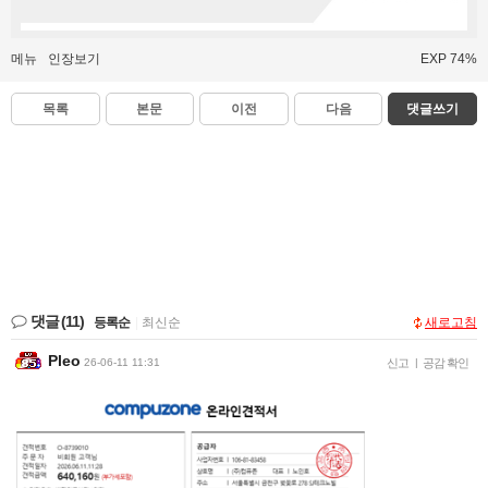
메뉴
인장보기
EXP 74%
목록
본문
이전
다음
댓글쓰기
댓글
(11)
등록순
|
최신순
새로고침
Pleo
26-06-11 11:31
신고
|
공감 확인