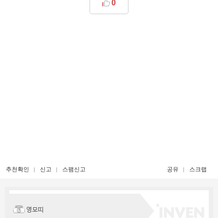
0
추천확인
신고
스팸신고
공유
스크랩
영모띠