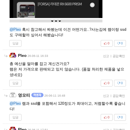
@Pleo
혹시 참고해서 짜봤는데 이건 어떤가요..?사는김에 램이랑 ssd
도 구매할까 싶어서 해봤습니다!
답글
0
0
Pleo
26-06-11 16:33
신고
|
공감 확인
총 예산을 얼마를 잡고 계신건가요?
램은 저 가격으로 판매되고 있지 않습니다. (품절 처리한 제품을 넣으
셨네요)
답글
0
0
영모띠
26-06-11 16:48
신고
|
공감 확인
@Pleo
램과 ssd를 포함해서 120정도가 최대이고, 저렴할수록 좋습니
다!
답글
0
0
Pleo
26-06-11 17:51
신고
|
공감 확인