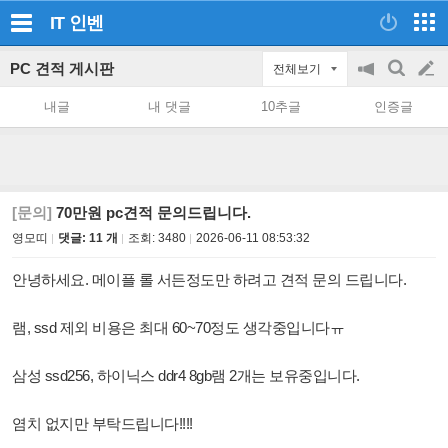
IT
인벤
PC 견적 게시판
전체보기
공
검
글
지
색
내글
내 댓글
10추글
인증글
on/off
쓰
기
[문의]
70만원 pc견적 문의드립니다.
영모띠
댓글: 11 개
조회:
3480
2026-06-11 08:53:32
안녕하세요. 메이플 롤 서든정도만 하려고 견적 문의 드립니다.
램, ssd 제외 비용은 최대 60~70정도 생각중입니다ㅠ
삼성 ssd256, 하이닉스 ddr4 8gb램 2개는 보유중입니다.
염치 없지만 부탁드립니다!!!!