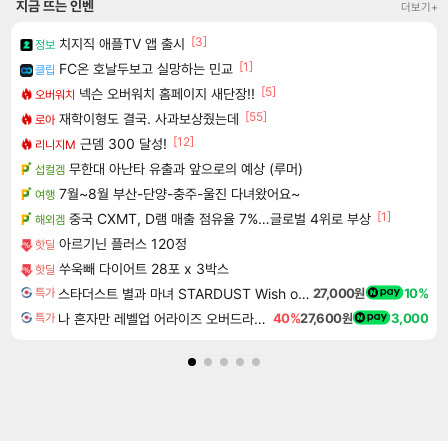
지금 뜨는 인벤
더보기+
[3]
치지직 애플TV 앱 출시
정보
[1]
FC온 호날두보고 실망하는 민교
클립
[5]
넥슨 오버워치 홈페이지 새단장!!
오버워치
[55]
재학이형도 결국. 사과보상줬는데
로아
[12]
근뎀 300 달성!
리니지M
무한대 아난타 유출과 앞으로의 예상 (루머)
섭컬겜
7월~8월 부산-단양-충주-울진 다녀왔어요~
여행
[1]
중국 CXMT, D램 매출 점유율 7%…글로벌 4위로 부상
해외겜
아르기닌 플러스 120정
핫딜
쑤욱빼 다이어트 28포 x 3박스
핫딜
스타더스트 별과 마녀 STARDUST Wish of Witch
27,000원
10%
특가
나 혼자만 레벨업 어라이즈 오버드라이브 Solo Leveling Arise
40%
27,600원
3,000
특가