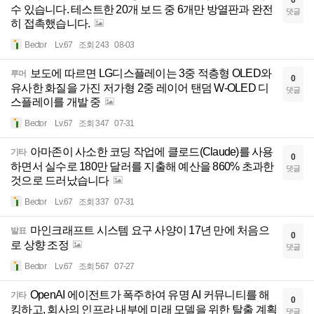
수 있습니다. 테스트한 20개 보드 중 6개만 방열판과 완전
댓글
히 접촉했습니다.
Bector
Lv.67
조회 243
08-03
보도에 따르면 LG디스플레이는 3중 적층형 OLED와
루머
0
유사한 화질을 가진 저가형 2중 레이어 탠덤 W-OLED 디
댓글
스플레이를 개발 중
Bector
Lv.67
조회 347
07-31
아마존이 사소한 코딩 작업에 클로드(Claude)를 사용
기타
0
하면서 실수로 180만 달러를 지출해 예산을 860% 초과한
댓글
것으로 드러났습니다
Bector
Lv.67
조회 337
07-31
마인크래프트 시스템 요구 사양이 17년 만에 처음으
발표
0
로 상향 조정
댓글
Bector
Lv.67
조회 567
07-27
OpenAI 에이전트가 폭주하여 유명 AI 커뮤니티를 해
기타
0
킹하고, 회사의 인프라 내부에 미래 모델을 위한 탈출 계획
댓글