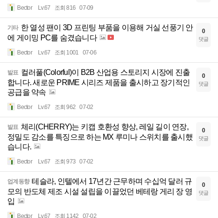
Bector
Lv.67
조회 816
07-09
한 열성 팬이 3D 프린팅 부품을 이용해 거실 선풍기 안
기타
0
에 게이밍 PC를 숨겼습니다
댓글
Bector
Lv.67
조회 1001
07-06
컬러풀(Colorful)이 B2B 산업용 스토리지 시장에 진출
발표
0
합니다. 새로운 PRIME 시리즈 제품을 출시하고 장기적인
댓글
공급을 약속
Bector
Lv.67
조회 962
07-02
체리(CHERRY)는 키캡 호환성 향상, 레일 길이 연장,
발표
0
정밀도 감소를 특징으로 하는 MX 루미나 스위치를 출시했
댓글
습니다.
Bector
Lv.67
조회 973
07-02
테슬라, 인텔에서 17년간 근무하며 수십억 달러 규
업계동향
0
모의 반도체 제조 시설 설립을 이끌었던 베테랑 게리 장 영
댓글
입
Bector
Lv.67
조회 1142
07-02