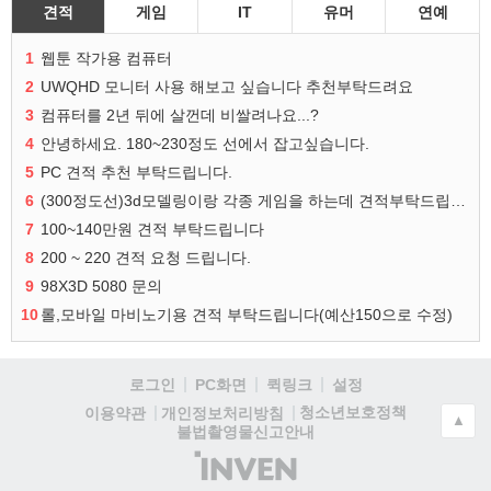
견적
게임
IT
유머
연예
1
웹툰 작가용 컴퓨터
2
UWQHD 모니터 사용 해보고 싶습니다 추천부탁드려요
3
컴퓨터를 2년 뒤에 살껀데 비쌀려나요...?
4
안녕하세요. 180~230정도 선에서 잡고싶습니다.
5
PC 견적 추천 부탁드립니다.
6
(300정도선)3d모델링이랑 각종 게임을 하는데 견적부탁드립니다!300정도선
7
100~140만원 견적 부탁드립니다
8
200 ~ 220 견적 요청 드립니다.
9
98X3D 5080 문의
10
롤,모바일 마비노기용 견적 부탁드립니다(예산150으로 수정)
로그인
PC화면
퀵링크
설정
청소년보호정책
이용약관
개인정보처리방침
▲
불법촬영물신고안내
(주)
인