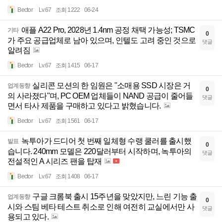
Bector
Lv.67
조회 1222
06-24
애플 A22 Pro, 2028년 1.4nm 공정 채택 가능성; TSMC
기타
0
가 주요 공급업체로 남아 있으며, 인텔도 고려 중인 것으로
댓글
알려짐
Bector
Lv.67
조회 1415
06-17
실리콘 모션의 한 임원은 "소매용 SSD 시장은 거
업계동향
0
의 사라졌다"며, PC OEM 업체들이 NAND 공급이 줄어들
댓글
면서 타사 제품을 구매하고 있다고 밝혔습니다.
Bector
Lv.67
조회 1561
06-17
녹투아가 드디어 첫 번째 일체형 수랭 쿨러를 출시했
발표
0
습니다. 240mm 모델은 220달러부터 시작하며, 녹투아의
댓글
전설적인 A 시리즈 팬을 탑재
Bector
Lv.67
조회 1408
06-17
구글 크롬북 출시 15주년을 맞았지만, 느린 기능 출
업계동향
0
시와 스팀 베타 테스트 취소로 인해 여전히 교실에서만 사
댓글
용되고 있다.