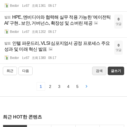
Bector
Lv.67
조회 1361
06-17
HPE, 엔비디아와 협력해 실무 적용 가능한 ‘에이전틱
발표
0
AI’ 구현.. 보안, 거버넌스, 확장성 및 소버린 제공
댓글
Bector
Lv.67
조회 1202
06-17
인텔 파운드리, VLSI 심포지엄서 공정 프로세스 주요
발표
0
성과 및 미래 혁신 발표
댓글
Bector
Lv.67
조회 1380
06-17
최근
다음
검색
글쓰기
1
2
3
4
5
최근 HOT한 콘텐츠