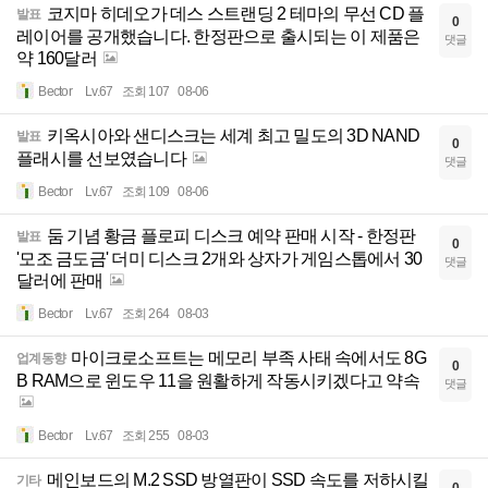
코지마 히데오가 데스 스트랜딩 2 테마의 무선 CD 플
발표
0
레이어를 공개했습니다. 한정판으로 출시되는 이 제품은
댓글
약 160달러
Bector
Lv.67
조회 107
08-06
키옥시아와 샌디스크는 세계 최고 밀도의 3D NAND
발표
0
플래시를 선보였습니다
댓글
Bector
Lv.67
조회 109
08-06
둠 기념 황금 플로피 디스크 예약 판매 시작 - 한정판
발표
0
'모조 금도금' 더미 디스크 2개와 상자가 게임스톱에서 30
댓글
달러에 판매
Bector
Lv.67
조회 264
08-03
마이크로소프트는 메모리 부족 사태 속에서도 8G
업계동향
0
B RAM으로 윈도우 11을 원활하게 작동시키겠다고 약속
댓글
Bector
Lv.67
조회 255
08-03
메인보드의 M.2 SSD 방열판이 SSD 속도를 저하시킬
기타
0