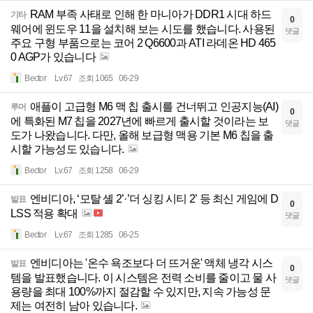
RAM 부족 사태로 인해 한 마니아가 DDR1 시대 하드
기타
0
웨어에 윈도우 11을 설치해 보는 시도를 했습니다. 사용된
댓글
주요 구형 부품으로는 코어 2 Q6600과 ATI 라데온 HD 465
0 AGP가 있습니다
Bector
Lv.67
조회 1065
06-29
애플이 고급형 M6 맥 칩 출시를 건너뛰고 인공지능(AI)
루머
0
에 특화된 M7 칩을 2027년에 빠르게 출시할 것이라는 보
댓글
도가 나왔습니다. 다만, 올해 보급형 맥용 기본 M6 칩을 출
시할 가능성도 있습니다.
Bector
Lv.67
조회 1258
06-29
엔비디아, ‘모탈 셸 2’·’더 싱킹 시티 2’ 등 최신 게임에 D
발표
0
LSS 적용 확대
댓글
Bector
Lv.67
조회 1285
06-25
엔비디아는 '온수 욕조보다 더 뜨거운' 액체 냉각 시스
발표
0
템을 발표했습니다. 이 시스템은 전력 소비를 줄이고 물 사
댓글
용량을 최대 100%까지 절감할 수 있지만, 지속 가능성 문
제는 여전히 남아 있습니다.