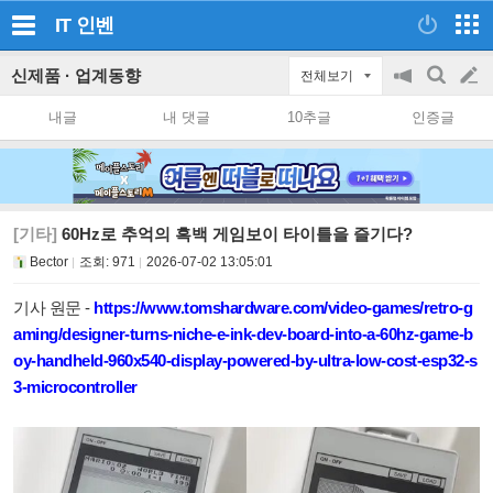
IT
인벤
신제품 · 업계동향
전체보기
공
검
글
지
색
내글
내 댓글
10추글
인증글
on/off
쓰
기
[기타]
60Hz로 추억의 흑백 게임보이 타이틀을 즐기다?
Bector
조회:
971
2026-07-02 13:05:01
기사 원문 -
https://www.tomshardware.com/video-games/retro-g
aming/designer-turns-niche-e-ink-dev-board-into-a-60hz-game-b
oy-handheld-960x540-display-powered-by-ultra-low-cost-esp32-s
3-microcontroller