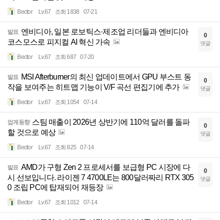
Bector
Lv.67
조회 1838
07-21
엔비디아, 일본 로보틱스·제조업 리더들과 엔비디아
발표
0
코스모스로 피지컬 AI 혁신 가속
댓글
Bector
Lv.67
조회 687
07-20
MSI Afterburner의 최신 업데이트에서 GPU 부스트 동
발표
0
작을 보여주는 히트맵 기능이 V/F 곡선 편집기에 추가
댓글
Bector
Lv.67
조회 1054
07-14
스팀 매출이 2026년 상반기에 110억 달러를 돌파
업계동향
0
할 것으로 예상
댓글
Bector
Lv.67
조회 825
07-14
AMD가 구형 Zen 2 프로세서를 보급형 PC 시장에 다
발표
0
시 선보입니다. 라이젠 7 4700LE는 800달러짜리 RTX 305
댓글
0 조립 PC에 탑재되어 재등장
Bector
Lv.67
조회 1012
07-14