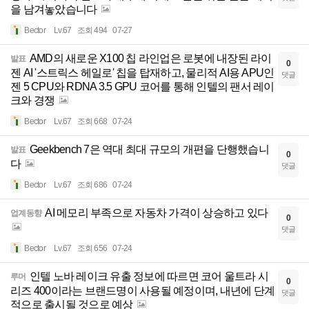
을 남겨놓았습니다
Bector
Lv.67
조회 494
07-27
AMD의 새로운 X100 칩 라인업은 로봇에 내장된 라이
발표
0
젠 AI '스트릭스 헤일로' 칩을 탑재하고, 물리적 AI용 APU인
댓글
젠 5 CPU와 RDNA 3.5 GPU 코어를 통해 인텔의 팬서 레이
크와 경쟁
Bector
Lv.67
조회 668
07-24
Geekbench 7은 역대 최대 규모의 개편을 단행했습니
발표
0
다
댓글
Bector
Lv.67
조회 686
07-24
AI 메모리 부족으로 자동차 가격이 상승하고 있다
업계동향
0
댓글
Bector
Lv.67
조회 656
07-24
인텔 노바 레이크 유출 정보에 따르면 코어 울트라 시
루머
0
리즈 400이라는 브랜드명이 사용될 예정이며, 내년에 단계
댓글
적으로 출시될 것으로 예상