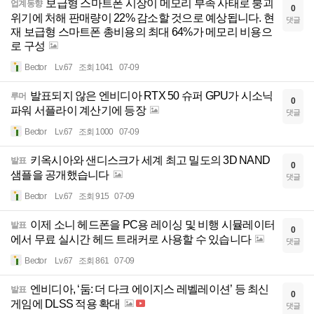
보급형 스마트폰 시장이 메모리 부족 사태로 붕괴
업계동향
0
위기에 처해 판매량이 22% 감소할 것으로 예상됩니다. 현
댓글
재 보급형 스마트폰 총비용의 최대 64%가 메모리 비용으
로 구성
Bector
Lv.67
조회 1041
07-09
발표되지 않은 엔비디아 RTX 50 슈퍼 GPU가 시소닉
루머
0
파워 서플라이 계산기에 등장
댓글
Bector
Lv.67
조회 1000
07-09
키옥시아와 샌디스크가 세계 최고 밀도의 3D NAND
발표
0
샘플을 공개했습니다
댓글
Bector
Lv.67
조회 915
07-09
이제 소니 헤드폰을 PC용 레이싱 및 비행 시뮬레이터
발표
0
에서 무료 실시간 헤드 트래커로 사용할 수 있습니다
댓글
Bector
Lv.67
조회 861
07-09
엔비디아, ‘둠: 더 다크 에이지스 레벨레이션’ 등 최신
발표
0
게임에 DLSS 적용 확대
댓글