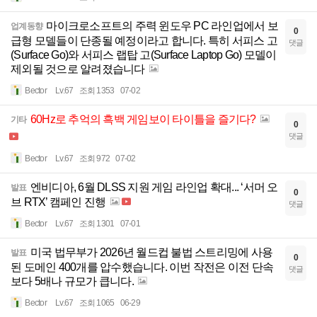
마이크로소프트의 주력 윈도우 PC 라인업에서 보
업계동향
0
급형 모델들이 단종될 예정이라고 합니다. 특히 서피스 고
댓글
(Surface Go)와 서피스 랩탑 고(Surface Laptop Go) 모델이
제외될 것으로 알려졌습니다
Bector
Lv.67
조회 1353
07-02
60Hz로 추억의 흑백 게임보이 타이틀을 즐기다?
기타
0
댓글
Bector
Lv.67
조회 972
07-02
엔비디아, 6월 DLSS 지원 게임 라인업 확대... ‘서머 오
발표
0
브 RTX’ 캠페인 진행
댓글
Bector
Lv.67
조회 1301
07-01
미국 법무부가 2026년 월드컵 불법 스트리밍에 사용
발표
0
된 도메인 400개를 압수했습니다. 이번 작전은 이전 단속
댓글
보다 5배나 규모가 큽니다.
Bector
Lv.67
조회 1065
06-29