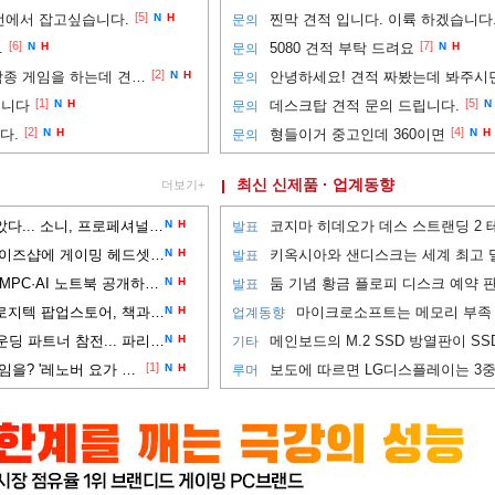
[5]
 선에서 잡고싶습니다.
N
H
찐막 견적 입니다. 이륙 하겠습니다..
문의
[6]
[7]
.
N
H
5080 견적 부탁 드려요
N
H
문의
[2]
(300정도선)3d모델링이랑 각종 게임을 하는데 견적부탁드립니다!300정도선
N
H
문의
[1]
[5]
립니다
N
H
데스크탑 견적 문의 드립니다.
N
문의
[2]
[4]
니다.
N
H
형들이거 중고인데 360이면
N
H
문의
최신 신제품 · 업계동향
더보기+
사운드 디테일과 착용감 잡았다... 소니, 프로페셔널 이어폰 'IER-M500' 공개
N
H
발표
스틸시리즈, 강남 신세계 게이즈샵에 게이밍 헤드셋 입점
N
H
발표
창립 50주년 맞은 에이서, UMPC·AI 노트북 공개하는 '에이서 데이 2026' 개최
N
H
발표
교보문고 강남점에 등장한 로지텍 팝업스토어, 책과 타이핑 경험을 잇는다
N
H
업계동향
레노버 리전, EWC 2026 파운딩 파트너 참전... 파리 현장에 PC 및 모니터 공급
N
H
기타
[1]
외장 그래픽 없이도 AAA 게임을? '레노버 요가 프로 7a'
N
H
루머