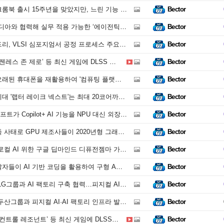
15주년을 맞았지만, 느린 기능 출시와 스팀 베타 테스트 취소로 인해 여전히 교실에서만 사용되고 있다.
Bector
해 실무 적용 가능한 ‘에이전틱 AI’ 구현.. 보안, 거버넌스, 확장성 및 소버린 제공
Bector
VLSI 심포지엄서 공정 프로세스 주요 성과 및 미래 혁신 발표
Bector
레스 존 제로’ 등 최신 게임에 DLSS 적용 확대
Bector
랫폼'으로 구성하고, 이를 저비용 데이터 센터처럼 작동하도록 만들었다. 최신 스마트폰의 프로세서가 유사한 멀티코어 서버보다 단일 코어 성능이 더 뛰어나다는 것
Bector
코어까지 탑재될 예정이며, 코어 200이라는 브랜드명을 유지할 것으로 알려졌습니다. 또한, 24MB의 L3 캐시를 탑재한 10코어 특별 모델도 라인업에 포함될 수 있습니다.
Bector
장 GPU로 테스트하고 있는 것으로 알려졌습니다. 이 기능은 Windows Insider Experimental Channel 빌드와 개발자 모드가 활성화된 Windows App SDK에서 사용할 수 있습니다
Bector
020년형 그래픽 카드를 재출시했습니다. GeForce RTX 3060과 GeForce RTX 3050이 아시아 시장에 다시 출시되었습니다
Bector
컬 AI 위한 구글 딥마인드 디퓨전젬마 가속화
Bector
기반 코딩을 활용하여 구형 AMD GPU를 계속 사용할 수 있도록 하고 있습니다
Bector
 AI 팩토리 구축 협력…피지컬 AI·모빌리티·AI 인프라 혁신 가속화
Bector
산그룹과 피지컬 AI·AI 팩토리 인프라 발전 협력
Bector
트롤 레조넌트’ 등 최신 게임에 DLSS 적용 확대
Bector