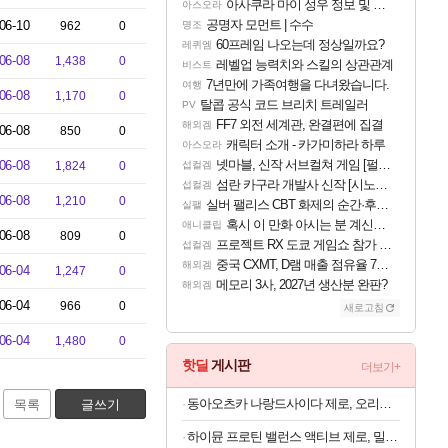
아사쿠라 마이 성우 정보 및 주요 필모
아스오라
공명자 모먼트 | 수수
06-10
962
0
명조
60프레임 나오는데 정상일까요?
레퀴엠
06-08
1,438
0
레벨업 능력치와 스킬의 상관관계
비스트
7년만에 가족여행을 다녀왔습니다.
여행
06-08
1,170
0
탈콥 공식 코드 브리치 트레일러
PV
FF7 외전 세계관, 완결편에 집결
해외겜
06-08
850
0
캐릭터 소개 - 카가미하라 하루
아스오라
넷마블, 신작 서브컬쳐 게임 [펄 인 블루] 티저 사이트 오픈
06-08
1,824
0
섭컬겜
섬란 카구라 개발사 신작 [시노비 넥서스] 연내 출시 예정
섭컬겜
06-08
1,210
0
실버 팰리스 CBT 화제의 순간·후기 모음
실팰
혹시 이 만화 아시는 분 계신가요
애니클립
06-08
809
0
프로젝트 RX 도쿄 게임쇼 참가 결정
섭컬겜
중국 CXMT, D램 매출 점유율 7%…글로벌 4위로 부상
해외겜
06-04
1,247
0
메모리 3사, 2027년 생산분 완판?
해외겜
06-04
966
0
새로고침
06-04
1,480
0
핫딜
게시판
더보기+
동아오츠카 나랑드사이다 제로, 오리지널, 345ml, 24개
목록
글쓰기
하이뮨 프로틴 밸런스 액티브 제로, 밀크쉐이크, 250ml, 18개