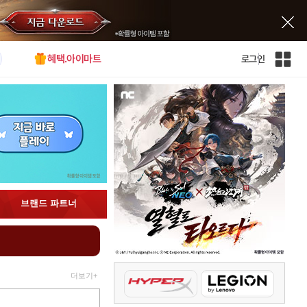
혜택.아이마트
로그인
인
벤
전
체
사
이
트
맵
브랜드 파트너
더보기+