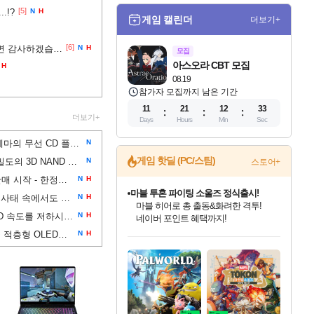
[5]
.!?
N
H
게임 캘린더
더보기+
[6]
안녕하세요! 견적 짜봤는데 봐주시면 감사하겠습니다!
N
H
모집
아스오라 CBT 모집
H
08.19
참가자 모집까지 남은 기간
11
21
12
32
더보기+
Days
Hours
Min
Sec
코지마 히데오가 데스 스트랜딩 2 테마의 무선 CD 플레이어를 공개했습니다. 한정판으로 출시되는 이 제품은 약 160달러
N
게임 핫딜 (PC/스팀)
키옥시아와 샌디스크는 세계 최고 밀도의 3D NAND 플래시를 선보였습니다
N
스토어+
둠 기념 황금 플로피 디스크 예약 판매 시작 - 한정판 '모조 금도금' 더미 디스크 2개와 상자가 게임스톱에서 30달러에 판매
N
H
마블 투혼 파이팅 소울즈 정식출시!
마이크로소프트는 메모리 부족 사태 속에서도 8GB RAM으로 윈도우 11을 원활하게 작동시키겠다고 약속
N
H
마블 히어로 총 출동&화려한 격투!
메인보드의 M.2 SSD 방열판이 SSD 속도를 저하시킬 수 있습니다. 테스트한 20개 보드 중 6개만 방열판과 완전히 접촉했습니다.
N
H
네이버 포인트 혜택까지!
인벤게임즈 8월 특별 할인!
드래곤소드: 어웨이크닝 입점!
문명 7 특별 할인!
귀무자: 검의 길 예약 판매 중!
비스트 오브 리인카네이션 정식 출시!
커세어 코브 출시 기념 할인!
더 렐릭 퍼스트 가디언 정식 출시
베데스다 40주년 기념 할인 중!
캡콤 프렌차이즈 할인 진행 중!
캡콤 일부 상품 상시 할인
스타워즈 은하계 레이서
로블록스 기프트 카드 공식 입점
보도에 따르면 LG디스플레이는 3중 적층형 OLED와 유사한 화질을 가진 저가형 2중 레이어 탠덤 W-OLED 디스플레이를 개발 중
N
H
인기 퍼블리셔 모음!
스팀으로 만나는 드래곤소드!
조선&고려 DLC 출시 예정
10% 할인과
게임프릭 신작 IP
해적'섬'을 발전시키자!
설화x하드코어 액션!
베데스다의 명작들을
몬헌, 바하 등 인기 IP를
몬헌 와일즈 & 드래곤즈 도그마2
인벤게임즈에서 10% 추가 적립
Robux를 가장 안전하고
최대 90% 할인가를 만나보세요!
네이버혜택과 함께 만나보세요!
50%할인&추가 적립까지!
이니&베니 혜택까지!
네이버 혜택가와 함께 예약하세요!
할인&네이버혜택으로 만나보세요!
네이버페이 혜택과 만나보세요!
40주년 프로모션으로 만나보세요!
할인가에 만나보세요!
일부 에디션 상시 할인!
혜택으로 예약 판매 중
편안하게 충전하세요