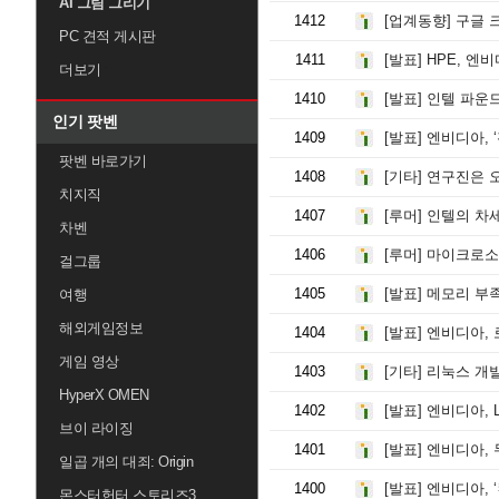
AI 그림 그리기
1412
[업계동향]
구글 크롬북 출시 
PC 견적 게시판
1411
[발표]
HPE, 엔비디아와 협력
더보기
1410
[발표]
인텔 파운드리, 
인기 팟벤
1409
[발표]
엔비디아, ‘젠
팟벤 바로가기
1408
[기타]
연구진은 오래된 휴대폰을 재활용하여 '컴퓨팅 플
치지직
1407
[루머]
인텔의 차세대 '랩터 레이크 넥스트'는 최대 20
차벤
1406
[루머]
마이크로소프트가 Copilot+ AI 기능을 NPU 대신 외
걸그룹
1405
[발표]
메모리 부족 사태로 GPU 제조사들이 2
여행
해외게임정보
1404
[발표]
엔비디아, 로
게임 영상
1403
[기타]
리눅스 개발자들이 AI 
HyperX OMEN
1402
[발표]
엔비디아, LG그룹과
브이 라이징
1401
[발표]
엔비디아, 두
일곱 개의 대죄: Origin
1400
[발표]
엔비디아, ‘컨
몬스터헌터 스토리즈3