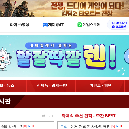
X
최대 90% 할인
라이브/영상
게이밍/IT
게임스토어
8월 프로모션
정보 · 뉴스
신제품 · 업계동향
이벤트 · 혜택
게시판
화제의 추천 견적 - 주간 BEST
더보기+
[8]
[6]
쌀려나요...?
N
H
이거 괜찮은 사양일까요
N
H
문의