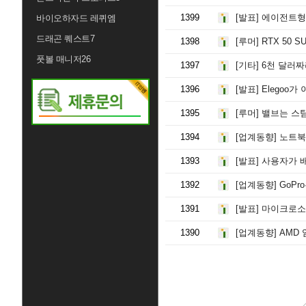
1399
[발표]
에이전트형 AI에는 
바이오하자드 레퀴엠
드래곤 퀘스트7
1398
[루머]
RTX 50 S
풋볼 매니저26
1397
[기타]
6천 달러짜리 세미트럭 게임 장비가 대
1396
[발표]
Elegoo가 이
1395
[루머]
밸브는 스팀 머신과 스팀 프레임이 '올
1394
[업계동향]
노트북에 8GB RAM
1393
[발표]
사용자가 배터리를
1392
[업계동향]
GoPro는 규제 당국
1391
[발표]
마이크로소프트는 차세대 '에이전트 우선' 기업
1390
[업계동향]
AMD 임원진, 엔