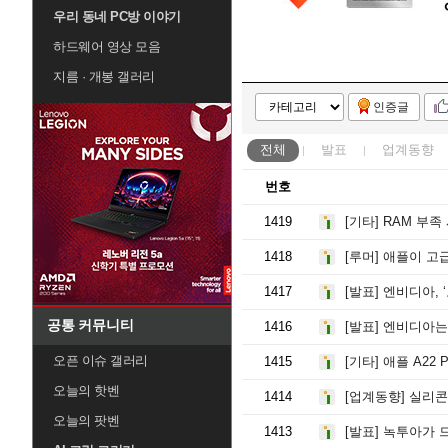
우리 동네 PC방 이야기
하드웨어 영상 모음
지름 · 개봉 갤러리
인증글
전체
발표
업계동향
번호
1419
[기타]
RAM 부족 사태로 인해 한 마니아가 DDR1
1418
[루머]
애플이 고급형 M6 맥 칩 출시를 건너뛰고 
1417
[발표]
엔비디아, ‘모탈 
공통 커뮤니티
1416
[발표]
엔비디아는 '온수 욕조보다 더 뜨거운' 액체
오픈 이슈 갤러리
1415
[기타]
애플 A22 Pro, 2028
오늘의 핫벤
1414
[업계동향]
실리콘 모션의 한 임원은
오늘의 팟벤
1413
[발표]
녹투아가 드디어 첫 번째 일체형 