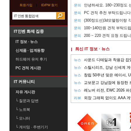
안녕하세요. 180~230정도
회원가입
ID/PW 찾기
문의
PC 견적 추천 부탁드립니다
문의
문의
100~140만원 견적 부탁드
문의
IT인벤 화제 집중
200 ~ 220 견적 요청 드립
문의
IT 정보 · 뉴스
최신 IT 정보 · 뉴스
신제품 · 업계동향
하드웨어 유저 후기
뉴스
뉴스
PC 견적 게시판
뉴스
IT 커뮤니티
뉴스
뉴스
자유 게시판
리뷰
└
질문과 답변
└
노트북
└
모니터
└
게이밍 · 주변기기