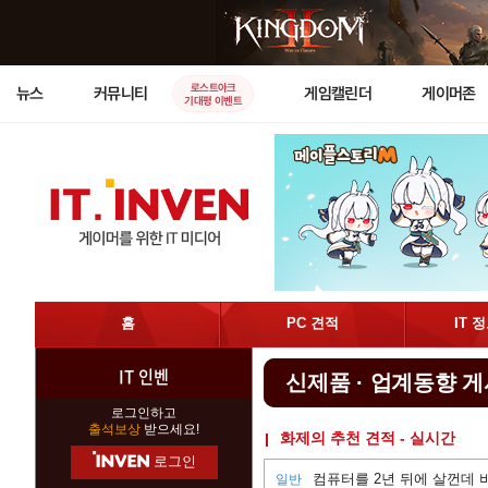
로스트아크
뉴스
커뮤니티
게임캘린더
게이머존
기대평 이벤트
홈
PC 견적
IT 
IT 인벤
신제품 · 업계동향 
로그인하고
출석보상
받으세요!
화제의 추천 견적 - 실시간
로그인
컴퓨터를 2년 뒤에 살껀데 비
일반