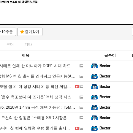
10추글
즐겨찾기
루머
기타
제목
글쓴이
 시대 하드웨어에 윈도우 11을 설치해 보는 시도를 했습니다. 사용된 주요 구형 부품으로는 코어 2 Q6600과 ATI 라데온 HD 4650 AGP가 있습니다
Bector
인공지능(AI)에 특화된 M7 칩을 2027년에 빠르게 출시할 것이라는 보도가 나왔습니다. 다만, 올해 보급형 맥용 기본 M6 칩을 출시할 가능성도 있습니다.
Bector
셸 2’·’더 싱킹 시티 2’ 등 최신 게임에 DLSS 적용 확대
Bector
 냉각 시스템을 발표했습니다. 이 시스템은 전력 소비를 줄이고 물 사용량을 최대 100%까지 절감할 수 있지만, 지속 가능성 문제는 여전히 남아 있습니다.
Bector
년 1.4nm 공정 채택 가능성; TSMC가 주요 공급업체로 남아 있으며, 인텔도 고려 중인 것으로 알려짐
Bector
 "소매용 SSD 시장은 거의 사라졌다"며, PC OEM 업체들이 NAND 공급이 줄어들면서 타사 제품을 구매하고 있다고 밝혔습니다.
Bector
수랭 쿨러를 출시했습니다. 240mm 모델은 220달러부터 시작하며, 녹투아의 전설적인 A 시리즈 팬을 탑재
Bector