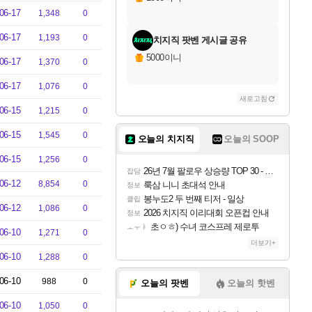
06-17
1,348
0
06-17
1,193
0
치지직 팟벤 게시글 공유
5000이니
06-17
1,370
0
06-17
1,076
0
새로고침
06-15
1,215
0
06-15
1,545
0
오늘의 치지직
오늘의 SOOP
06-15
1,256
0
26년 7월 팔로우 상승량 TOP 30 - 월간 치지직
잡담
06-12
8,854
0
룩삼 니니 초대석 안내
정보
봉누도2 두 번째 티저 - 일상
클립
06-12
1,086
0
2026 치지직 이리대회 오픈컵 안내
정보
초ㅇㅎ) 수녀 코스프레 제로투
ㅗㅜㅑ
06-10
1,271
0
더보기+
06-10
1,288
0
06-10
988
0
오늘의 팟벤
오늘의 핫벤
06-10
1,050
0