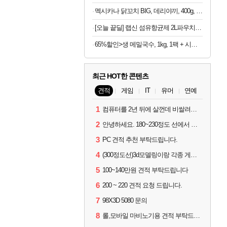
멕시카나 닭꼬치 BIG, 데리야끼, 400g, 1봉 + 매콤숯불, 450g, 1봉
[오늘 끝딜] 랩신 섬유항균제 2L파우치 2개 +세탁세제 600ml 빨래 쉰내 땀냄새 탈취 실내건조 항균 살균
65%할인>생 메밀국수, 1kg, 1팩 + 시원한 메밀장, 40g, 6개
최근 HOT한 콘텐츠
견적
게임
IT
유머
연예
1
컴퓨터를 2년 뒤에 살껀데 비쌀려나요...?
2
안녕하세요. 180~230정도 선에서 잡고싶습니다.
3
PC 견적 추천 부탁드립니다.
4
(300정도선)3d모델링이랑 각종 게임을 하는데 견적부탁드립니다!300정도선
5
100~140만원 견적 부탁드립니다
6
200 ~ 220 견적 요청 드립니다.
7
98X3D 5080 문의
8
롤,모바일 마비노기용 견적 부탁드립니다(예산150으로 수정)