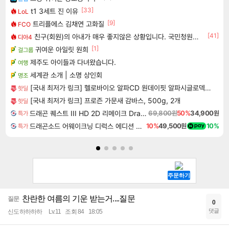
[33]
t1 3세트 진 이유
LoL
[9]
트리플에스 김채연 고화질
FCO
[41]
친구(회원)의 아내가 매우 좋지않은 상황입니다. 국민청원동의를 부탁드립니다.(췌장암 신약)
디아4
[1]
귀여운 아일릿 원희
걸그룹
제주도 아이들과 다녀왔습니다.
여행
세계관 소개 | 소명 상인회
명조
[국내 최저가 링크] 헬로바이오 알파CD 원데이핏 알파시글로덱스트린, 3g, 14포, 12개
핫딜
[국내 최저가 링크] 프로즌 가문새 감바스, 500g, 2개
핫딜
드래곤 퀘스트 III HD 2D 리메이크 Dragon Quest III HD 2D Remake
69,800원
50%
34,900원
특가
드래곤소드 어웨이크닝 디럭스 에디션 DragonSword Awakening Deluxe Edition
10%
49,500원
10%
특가
찬란한 여름의 기운 받는거....질문
질문
0
댓글
신도하하하하
Lv.11
조회 84
18:05