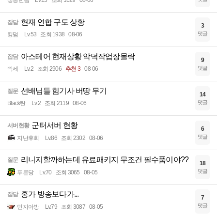
성공한놈
Lv.15
조회 1629
08-06
현재 연합 구도 상황
잡담
3
댓글
킹덤
Lv.53
조회 1938
08-06
아스테어 현재상황 악덕작업장몰락
잡담
9
댓글
빡세
Lv.2
조회 2906
추천 3
08-06
선배님들 힘기사 버땅 무기
질문
14
댓글
Black탄
Lv.2
조회 2119
08-06
군터서버 현황
서버현황
6
댓글
지난후회
Lv.86
조회 2302
08-06
리니지할까하는데 유료패키지 무조건 필수품이야??
질문
18
댓글
푸른당
Lv.70
조회 3065
08-05
홍가 방송보다가...
잡담
7
댓글
민지아방
Lv.79
조회 3087
08-05