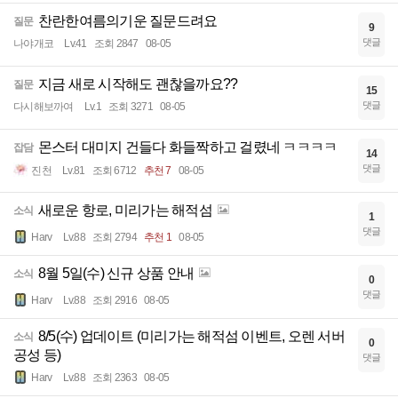
찬란한여름의기운 질문드려요
질문
9
댓글
나야개코
Lv.41
조회 2847
08-05
지금 새로 시작해도 괜찮을까요??
질문
15
댓글
다시해보까여
Lv.1
조회 3271
08-05
몬스터 대미지 건들다 화들짝하고 걸렸네 ㅋㅋㅋㅋ
잡담
14
댓글
진천
Lv.81
조회 6712
추천 7
08-05
새로운 항로, 미리가는 해적섬
소식
1
댓글
Harv
Lv.88
조회 2794
추천 1
08-05
8월 5일(수) 신규 상품 안내
소식
0
댓글
Harv
Lv.88
조회 2916
08-05
8/5(수) 업데이트 (미리가는 해적섬 이벤트, 오렌 서버
소식
0
공성 등)
댓글
Harv
Lv.88
조회 2363
08-05