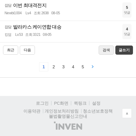
이번 최대격전지
잡담
5
댓글
Newbi1004
Lv.4
조회 2638
08-05
발라카스 케이연합 대승
잡담
4
댓글
킹덤
Lv.53
조회 3321
08-05
최근
다음
검색
글쓰기
1
2
3
4
5
로그인
PC화면
퀵링크
설정
청소년보호정책
이용약관
개인정보처리방침
▲
불법촬영물신고안내
(주)
인