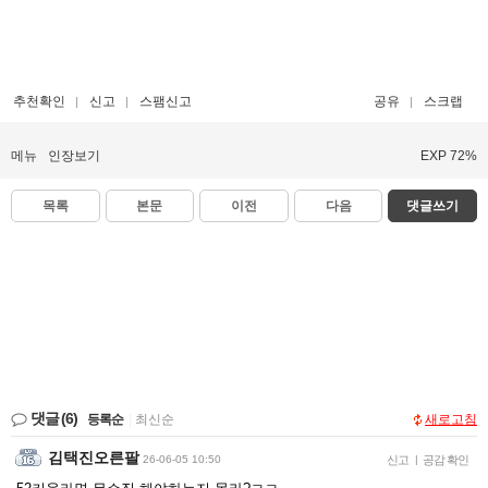
추천확인
신고
스팸신고
공유
스크랩
메뉴
인장보기
EXP 72%
목록
본문
이전
다음
댓글쓰기
댓글
(6)
등록순
|
최신순
새로고침
김택진오른팔
26-06-05 10:50
신고
|
공감 확인