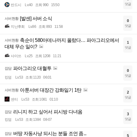
댓글
반드시
Lv.40
조회 990
15:50
[발센] 서버 소식
서버현황
0
댓글
지난후회
Lv.86
조회 893
11:58
축순이 580아데나까지 올랐다… 파아그리오에서
서버현황
1
대체 무슨 일이?
댓글
샤이쓰
Lv.25
조회 1208
11:21
파아그리오 대혈투
잡담
0
댓글
킹덤
Lv.53
조회 1120
06:01
아툰서버 대장간 강화일기 1탄
서버현황
2
댓글
센티
Lv.53
조회 1081
01:10
리니지 하고 싶어서 피시방 다녀옴
잡담
3
댓글
킹덤
Lv.53
조회 1384
08-07
버땅 자동사냥 되시는 분들 조언 좀...
잡담
5