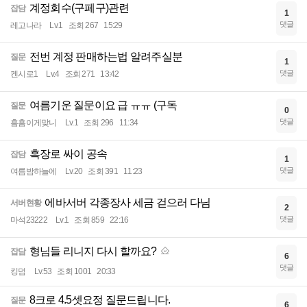
계정회수(구페구)관련
잡담
1
댓글
레고나라
Lv.1
조회 267
15:29
전번 계정 판매하는법 알려주실분
질문
1
댓글
켄시로1
Lv.4
조회 271
13:42
여름기운 질문이요 급 ㅠㅠ (구독
질문
0
댓글
흠흠이게맞니
Lv.1
조회 296
11:34
흑장로 싸이 공속
잡담
1
댓글
여름밤하늘에
Lv.20
조회 391
11:23
에바서버 각종장사 세금 걷으러 다님
서버현황
2
댓글
마석23222
Lv.1
조회 859
22:16
형님들 리니지 다시 할까요?
잡담
6
댓글
킹덤
Lv.53
조회 1001
20:33
8크로 4.5셋요정 질문드립니다.
질문
6