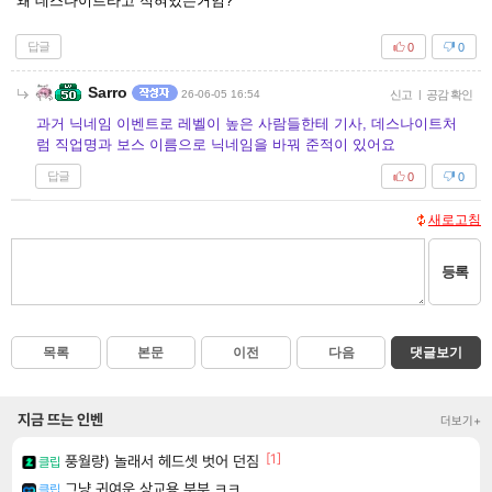
왜 데스나이트라고 적혀있는거임?
답글
0
0
Sarro
26-06-05 16:54
신고
|
공감 확인
과거 닉네임 이벤트로 레벨이 높은 사람들한테 기사, 데스나이트처
럼 직업명과 보스 이름으로 닉네임을 바꿔 준적이 있어요
답글
0
0
새로고침
등록
목록
본문
이전
다음
댓글보기
지금 뜨는 인벤
더보기+
[1]
풍월량) 놀래서 헤드셋 벗어 던짐
클립
그냥 귀여운 상교용 부부 ㅋㅋ
클립