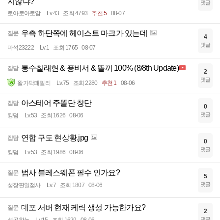
지않냐?
댓글
로아로아로앜
Lv.43
조회 4793
추천 5
08-07
우측 하단쪽에 헤이스트 마크가 있는데
질문
4
댓글
마석23222
Lv.1
조회 1765
08-07
통수칠래현 & 푱비서 & 똘끼 100% (8/8th Update)
잡담
2
댓글
왈가닥패밀리
Lv.75
조회 2280
추천 1
08-06
아스테어 주똘단 창단
잡담
0
댓글
킹덤
Lv.53
조회 1626
08-06
연합 구도 현상황.jpg
잡담
0
댓글
킹덤
Lv.53
조회 1986
08-06
법사 블레스웨폰 필수 인가요?
질문
5
댓글
성장판일점사
Lv.7
조회 1807
08-06
데포 서버 현재 케릭 생성 가능한가요?
질문
2
댓글