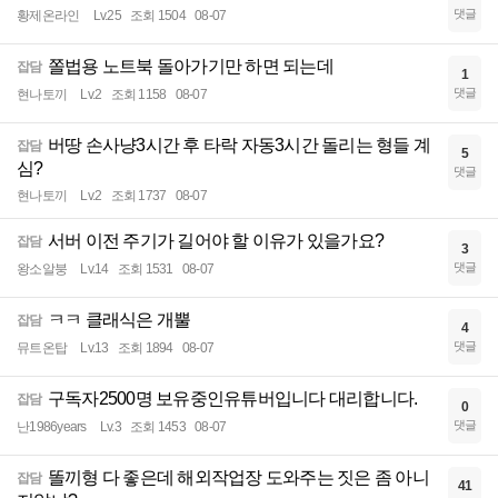
댓글
황제온라인
Lv.25
조회 1504
08-07
쫄법용 노트북 돌아가기만 하면 되는데
잡담
1
댓글
현나토끼
Lv.2
조회 1158
08-07
버땅 손사냥3시간 후 타락 자동3시간 돌리는 형들 계
잡담
5
심?
댓글
현나토끼
Lv.2
조회 1737
08-07
서버 이전 주기가 길어야 할 이유가 있을가요?
잡담
3
댓글
왕소알붕
Lv.14
조회 1531
08-07
ㅋㅋ 클래식은 개뿔
잡담
4
댓글
뮤트온탑
Lv.13
조회 1894
08-07
구독자2500명 보유중인유튜버입니다 대리합니다.
잡담
0
댓글
난1986years
Lv.3
조회 1453
08-07
똘끼형 다 좋은데 해외작업장 도와주는 짓은 좀 아니
잡담
41