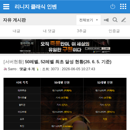
리니지 클래식
인벤
자유 게시판
전체보기
공
검
글
지
색
내글
내 댓글
3추글
인증글
on/off
쓰
기
[서버현황]
50레벨, 52레벨 최초 달성 현황(26. 6. 5. 기준)
Sarro
댓글: 6 개
조회:
3073
2026-06-05 10:27:43