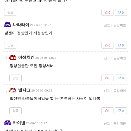
52키울라면 무슨짓 해야하는지 몰라?ㅋㅋ
답글
0
0
나라라야
26-06-05 12:27
신고
|
공감 확인
발센이 정상인가 비정상인가
답글
0
0
야생치킨
26-06-05 13:38
신고
|
공감 확인
정상인들만 모인 정상서버
답글
0
0
빌쟈크
26-06-06 09:22
신고
|
공감 확인
발센엔 라톰몰이작업을 할 돈 ㅈㄹ하는 사람이 없나봄
답글
0
0
카이넨
26-06-05 13:17
신고
|
공감 확인