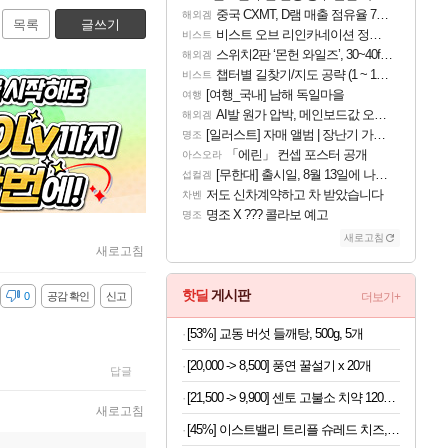
중국 CXMT, D램 매출 점유율 7%…글로벌 4위로 부상
해외겜
목록
글쓰기
비스트 오브 리인카네이션 정보/공략글 모음
비스트
스위치2판 ‘몬헌 와일즈’, 30~40fps 목표 추정
해외겜
챕터별 길찾기/지도 공략 (1 ~ 12장)
비스트
[여행_국내] 남해 독일마을
여행
AI발 원가 압박, 메인보드값 오르나
해외겜
[일러스트] 자매 앨범 | 장난기 가득한 오후의 공원 (리메이크판)
명조
「에린」 컨셉 포스터 공개
아스오라
[무한대] 출시일, 8월 13일에 나오나
섭컬겜
저도 신차계약하고 차 받았습니다
차벤
명조 X ??? 콜라보 예고
명조
새로고침
새로고침
핫딜
게시판
감
0
공감 확인
신고
더보기+
[53%] 교동 버섯 들깨탕, 500g, 5개
[20,000 -> 8,500] 풍연 꿀설기 x 20개
답글
[21,500 -> 9,900] 센토 고불소 치약 120g x 4개
새로고침
[45%] 이스트밸리 트리플 슈레드 치즈, 1kg, 1개