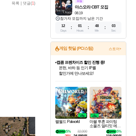
모집
목록
|
댓글(
1
)
아스오라 CBT 모집
08.19
참가자 모집까지 남은 기간
12
01
48
02
Days
Hours
Min
Sec
게임 핫딜 (PC/스팀)
스토어+
캡콤 프렌차이즈 할인 진행 중!
몬헌, 바하 등 인기 IP를
할인가에 만나보세요!
인벤게임즈 8월 특별 할인!
드래곤소드: 어웨이크닝 입점!
문명 7 특별 할인!
귀무자: 검의 길 예약 판매 중!
비스트 오브 리인카네이션 정식 출시!
커세어 코브 출시 기념 할인!
더 렐릭 퍼스트 가디언 정식 출시
베데스다 40주년 기념 할인 중!
마블 투혼 파이팅 소울즈 예약 판매 중!
캡콤 일부 상품 상시 할인
스타워즈 은하계 레이서
로블록스 기프트 카드 공식 입점
인기 퍼블리셔 모음!
스팀으로 만나는 드래곤소드!
조선&고려 DLC 출시 예정
10% 할인과
게임프릭 신작 IP
해적'섬'을 발전시키자!
설화x하드코어 액션!
베데스다의 명작들을
마블 히어로 총 출동&화려한 격투!
몬헌 와일즈 & 드래곤즈 도그마2
인벤게임즈에서 10% 추가 적립
Robux를 가장 안전하고
최대 90% 할인가를 만나보세요!
네이버혜택과 함께 만나보세요!
50%할인&추가 적립까지!
이니&베니 혜택까지!
네이버 혜택가와 함께 예약하세요!
할인&네이버혜택으로 만나보세요!
네이버페이 혜택과 만나보세요!
40주년 프로모션으로 만나보세요!
네이버 포인트 혜택까지!
일부 에디션 상시 할인!
혜택으로 예약 판매 중
편안하게 충전하세요
팰월드 Palworld
마블 투혼 파이팅
소울즈 얼티밋 에디
션 예약구매 MARV
5%
32,000
5%
EL Tokon Fighting S