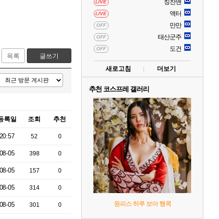
칭찬맨
LIVE
액터
LIVE
만만
OFF
태산군주
OFF
도건
OFF
목록
글쓰기
새로고침
더보기
추천 코스프레 갤러리
등록일
조회
추천
20:57
52
0
08-05
398
0
08-05
157
0
08-05
314
0
원피스 하루 보아 행콕
08-05
301
0