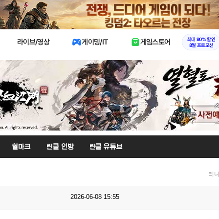
X
최대 90% 할인
라이브/영상
게이밍/IT
게임스토어
8월 프로모션
혈마크
린클 인방
린클 유튜브
리니
2026-06-08 15:55