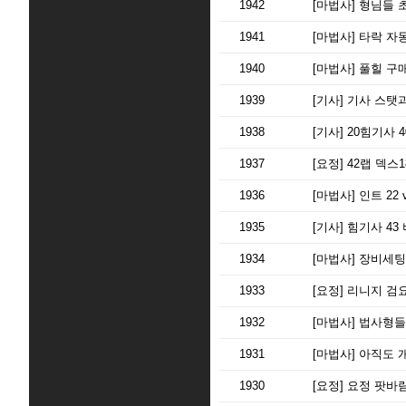
1942
[마법사]
형님들 
1941
[마법사]
타락 자
1940
[마법사]
풀힐 구매
1939
[기사]
기사 스탯과
1938
[기사]
20힘기사 4
1937
[요정]
42랩 덱스18
1936
[마법사]
인트 22 
1935
[기사]
힘기사 43
1934
[마법사]
장비세팅
1933
[요정]
리니지 검
1932
[마법사]
법사형들
1931
[마법사]
아직도 개
1930
[요정]
요정 팟바람