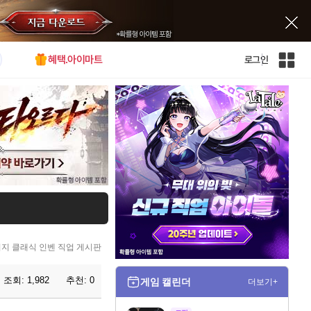
혜택.아이마트
로그인
인
벤
전
체
사
이
트
맵
지 클래식 인벤 직업 게시판
조회:
1,982
추천:
0
게임 캘린더
더보기+