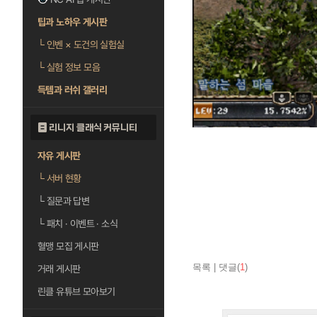
팁과 노하우 게시판
└
인벤 × 도건의 실험실
└
실험 정보 모음
득템과 러쉬 갤러리
리니지 클래식 커뮤니티
자유 게시판
└
서버 현황
└
질문과 답변
└
패치 · 이벤트 · 소식
혈맹 모집 게시판
목록
|
댓글(
1
)
거래 게시판
린클 유튜브 모아보기