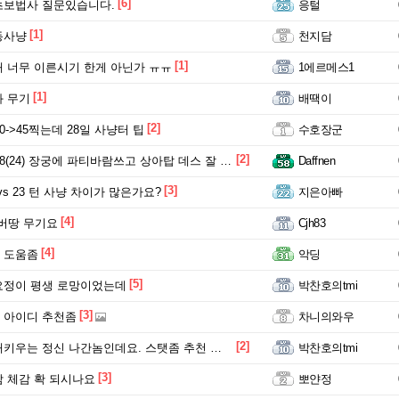
[6]
초보법사 질문있습니다.
응털
[1]
동사냥
천지담
[1]
 너무 이른시기 한게 아닌가 ㅠㅠ
1에르메스1
[1]
 무기
배땍이
[2]
0->45찍는데 28일 사냥터 팁
수호장군
[2]
(24) 장궁에 파티바람쓰고 상아탑 데스 잘 박히나요?
Daffnen
[3]
vs 23 턴 사냥 차이가 많은가요?
지은아빠
[4]
 버땅 무기요
Cjh83
[4]
 도움좀
악딩
[5]
요정이 평생 로망이었는데
박찬호의tmi
[3]
 아이디 추천좀
차니의와우
[2]
키우는 정신 나간놈인데요. 스탯좀 추천 해주세용
박찬호의tmi
[3]
 체감 확 되시나요
뽀얀정