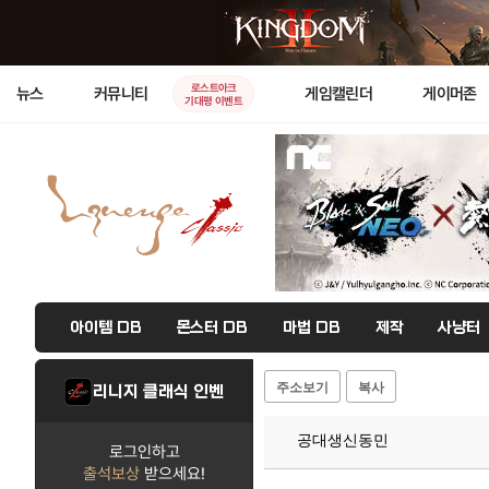
로스트아크
뉴스
커뮤니티
게임캘린더
게이머존
기대평 이벤트
아이템 DB
몬스터 DB
마법 DB
제작
사냥터
주소보기
복사
리니지 클래식 인벤
공대생신동민
로그인하고
출석보상
받으세요!