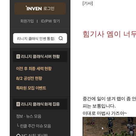
[기사]
로그인
회원가입
ID/PW 찾기
힘기사 엠이 너무
리니지 클래식 서버 현황
이전 후 최종 세력 현황
8/2 공성전 현황
특파원 모집 이벤트
중간에 일이 생겨 랩이 좀 안올
리니지 클래식 화제 집중
피는 보통입니다.
이대로 마법사 가즈아~
정보 · 뉴스 모음
└
린클 주간 이슈 모음
NC AI 팁 게시판