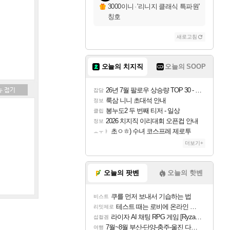
3000이니
·
'리니지 클래식 특파원'
칭호
새로고침
오늘의 치지직
오늘의 SOOP
26년 7월 팔로우 상승량 TOP 30 - 월간 치지직
잡담
룩삼 니니 초대석 안내
정보
봉누도2 두 번째 티저 - 일상
클립
2026 치지직 이리대회 오픈컵 안내
정보
초ㅇㅎ) 수녀 코스프레 제로투
ㅗㅜㅑ
더보기+
오늘의 팟벤
오늘의 핫벤
쿠를 먼저 보내서 기습하는 법
비스트
테스트 때는 로비에 온라인 기능이 있는데
리밋제로
라이자 AI 채팅 RPG 게임 [RyzaChat: AI] 공개
섭컬겜
7월~8월 부산-단양-충주-울진 다녀왔어요~
여행