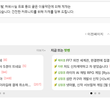
이전페이지
지금 뜨는
팟벤
더보기+
[6]
[1]
[6]
 다녀왔습니다.
네
Ssf 정의를 내려 버린 디시인
FF7 외전 세계관, 완결편에 집결
디아4
해외겜
[5]
[14]
술사 5경이 뜨네요
터 공개
야동 투척하고 간다
저도 신차계약하고 차 받았습니다
LoL
차벤
[94]
[1
기습하는 법
게이머라면 필수로 알아야 할 것
라이자 AI 채팅 RPG 게임 [Ryza
메이플
섭컬겜
[348]
아
카네이션 정보/공략글 모음
100:8 보다 효율이 좋은 상향된 아
섬란 카구라 개발사 신작 [시노비 넥서
로아
섭컬겜
[207]
[83]
라길래 결제 취소하고 나왔다
치노트 (8/5)
빵값 문의 후기
넷마블, 신작 서브컬쳐 게임 [펄 인 블루
메이플
섭컬겜