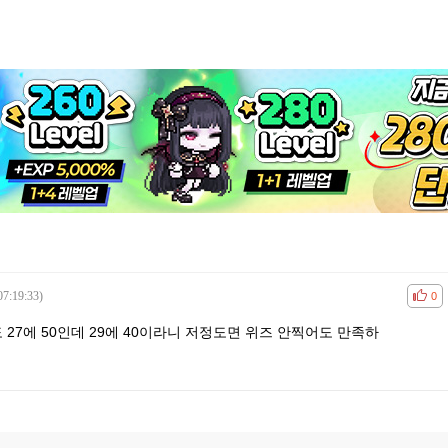
07:19:33)
공감
비공
0
 27에 50인데 29에 40이라니 저정도면 위즈 안찍어도 만족하