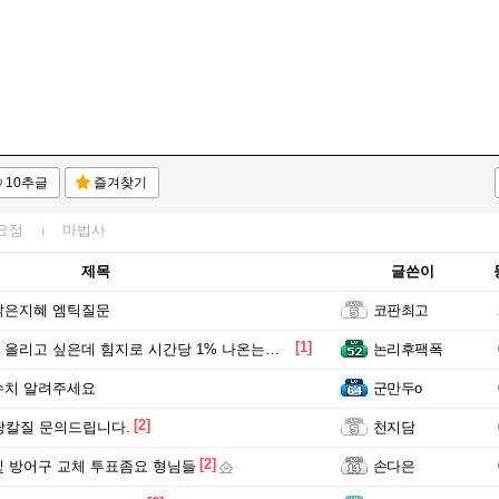
10추글
즐겨찾기
요정
마법사
제목
글쓴이
낡은지혜 엠틱질문
코판최고
[1]
리고 싶은데 힘지로 시간당 1% 나온는곳 있나요?
논리후팩폭
수치 알려주세요
군만두o
[2]
땅칼질 문의드립니다.
천지담
[2]
 방어구 교체 투표좀요 형님들
손다은