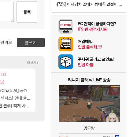
[72%] 어사김치 알배기 쌈배추 겉절이, 2kg, 1개
등록
PC 견적이 궁금하다면?
IT인벤 견적게시판
매일매일,
맨위로
글쓰기
인벤 출석체크!
주사위 굴리고 포인트!
더보기+
인벤 마블
[3]
[137]
우리 나라의 주적은??
챕터별 길찾기/지도 공략 (1 ~ 12장)
메이플
비스트
리니지 클래식 LIVE 방송
[3]
[35]
벨가 하드 찐 투력컷
4컷 만화 | 야간 보초는 너무 힘들어
로아
아주프로
16]
[118]
Chat: AI] 공개
벨가르딘 나이트메어 TOP 10 직업별 분포
스위치2판 ‘몬헌 와일즈’, 30~40fps 목표 추
로아
해외겜
[102]
[97]
제나 ㄷㄷ
스] 연내 출시 예정
챌린저#77777 저격했습니다!
테스트 때는 로비에 온라인 기능이 있는데
메이플
리밋제로
[79]
] 티저 사이트 오픈
벨가르딘 맛본 시점 민심 췤
비스트 오브 리인카네이션 오픈 트레일러
로아
PV
망구랑