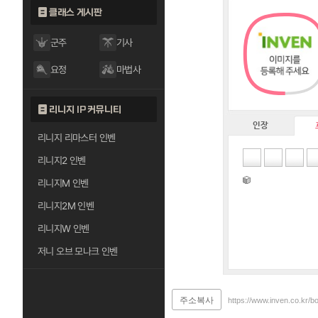
클래스 게시판
군주
기사
요정
마법사
리니지 IP 커뮤니티
인장
리니지 리마스터 인벤
리니지2 인벤
리니지M 인벤
리니지2M 인벤
리니지W 인벤
저니 오브 모나크 인벤
주소복사
https://www.inven.co.kr/b