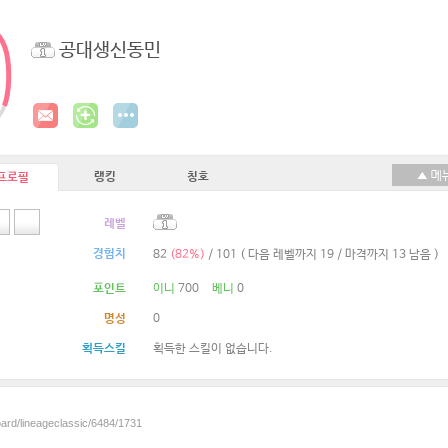
공대생신동민
랭킹
칭호
프로필
레벨
경험치
82
(82%)
/ 101
( 다음 레벨까지 19 / 마격까지 13 남음 )
포인트
이니
700
베니
0
명성
0
획득스킬
획득한 스킬이 없습니다.
oard/lineageclassic/6484/1731