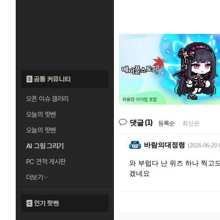
공통 커뮤니티
오픈 이슈 갤러리
오늘의 핫벤
(1)
댓글
등록순
|
최신순
오늘의 팟벤
바람의대정령
AI 그림 그리기
(2026-06-20 
PC 견적 게시판
와 부럽다 난 위즈 하나 찍고도
겠네요
더보기
인기 팟벤