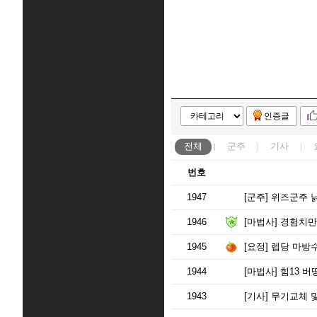
인증글
전체
군주
기사
번호
1947
[군주]
위즈군주 
1946
[마법사]
경험치만 올
1945
[요정]
렙당 마방
1944
[마법사]
힘13 버
1943
[기사]
무기교체 및