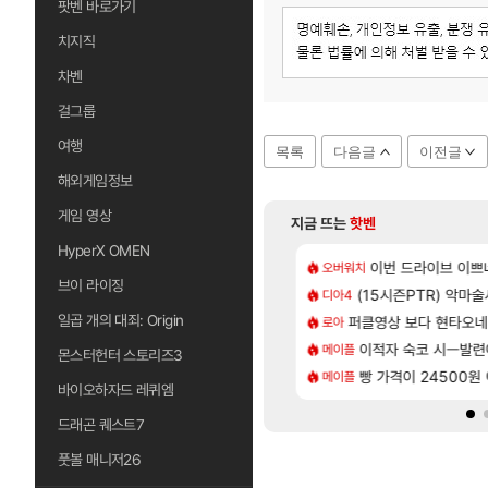
팟벤 바로가기
치지직
차벤
걸그룹
여행
목록
다음글
이전글
해외게임정보
게임 영상
지금 뜨는
핫벤
HyperX OMEN
[137]
라의 주적은??
 길찾기/지도 공략 (1 ~ 12장)
7년만에 가족여행을
이번 드라이브 이쁘
오버워치
여행
브이 라이징
[35]
 찐 투력컷
컷 만화 | 야간 보초는 너무 힘들어
(15시즌PTR) 악마
「에린」 컨셉 포스
디아4
아스오라
일곱 개의 대죄: Origin
[118]
나이트메어 TOP 10 직업별 분포
2판 ‘몬헌 와일즈’, 30~40fps 목표 추정
퍼클영상 보다 현타오네
쿠를 먼저 보내서 
로아
비스트
[97]
77777 저격했습니다!
스트 때는 로비에 온라인 기능이 있는데
이적자 숙코 시ㅡ발련
비스트 오브 리인
메이플
비스트
몬스터헌터 스토리즈3
[79]
맛본 시점 민심 췤
 오브 리인카네이션 오픈 트레일러
빵 가격이 24500원 이
리싱크드 1.06 패
메이플
리싱크드
바이오하자드 레퀴엠
드래곤 퀘스트7
풋볼 매니저26