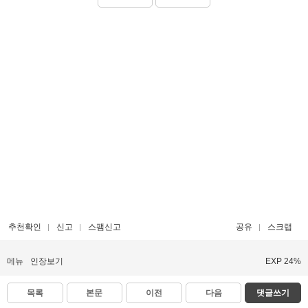
추천확인
신고
스팸신고
공유
스크랩
메뉴
인장보기
EXP 24%
목록
본문
이전
다음
댓글쓰기