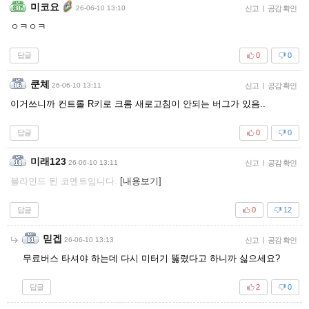
미코요
26-06-10 13:10
신고
|
공감 확인
ㅇㅋㅇㅋ
답글
0
0
쿤체
26-06-10 13:11
신고
|
공감 확인
이거쓰니까 컨트롤 R키로 크롬 새로고침이 안되는 버그가 있음..
답글
0
0
미래123
26-06-10 13:11
신고
|
공감 확인
블라인드 된 코멘트입니다.
[내용보기]
답글
0
12
믿겝
26-06-10 13:13
신고
|
공감 확인
무료버스 타셔야 하는데 다시 미터기 뚫렸다고 하니까 싫으세요?
답글
2
0