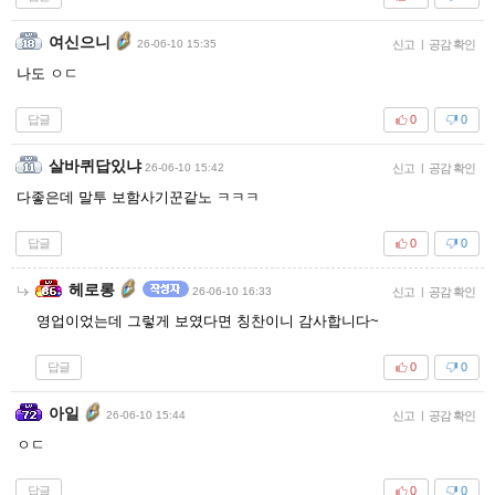
여신으니
26-06-10 15:35
신고
|
공감 확인
나도 ㅇㄷ
답글
0
0
살바퀴답있냐
26-06-10 15:42
신고
|
공감 확인
다좋은데 말투 보함사기꾼같노 ㅋㅋㅋ
답글
0
0
헤로롱
26-06-10 16:33
신고
|
공감 확인
영업이었는데 그렇게 보였다면 칭찬이니 감사합니다~
답글
0
0
아일
26-06-10 15:44
신고
|
공감 확인
ㅇㄷ
답글
0
0