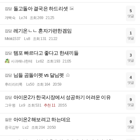
돌고돌아 결국은 하드리셋
잡담
5
댓글
개빡숙
Lv.74
조회 269
21:25
레기온ㄴㄴ 혼자가편한겜임
잡담
1
댓글
Mkkk1537
Lv.8
조회 131
21:22
템포 빠르다고 좋다고 한새끼들
잡담
3
댓글
사과해나한테
Lv.62
조회 193
21:05
님들 곰돌이펫 vs 달님펫
잡담
4
댓글
후리리리룩
Lv.50
조회 164
20:59
아이온2가 한국시장에서 성공하기 어려운 이유
잡담
9
댓글
그우뮝
Lv.9
조회 531
추천 11
20:55
아이온2 해보려고 하는데요
질문
9
댓글
중국갑부
Lv.2
조회 204
20:50