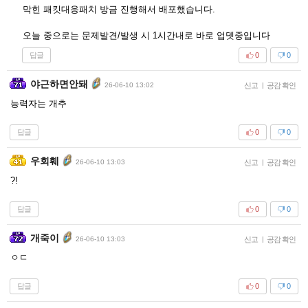
막힌 패킷대응패치 방금 진행해서 배포했습니다.
오늘 중으로는 문제발견/발생 시 1시간내로 바로 업뎃중입니다
답글
0
0
야근하면안돼
26-06-10 13:02
신고
|
공감 확인
능력자는 개추
답글
0
0
우회훼
26-06-10 13:03
신고
|
공감 확인
?!
답글
0
0
개죽이
26-06-10 13:03
신고
|
공감 확인
ㅇㄷ
답글
0
0