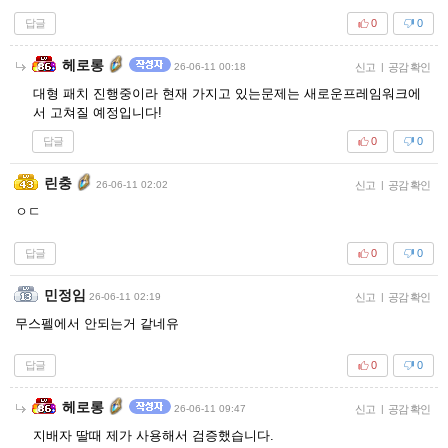
답글
0
0
헤로롱
26-06-11 00:18
신고
|
공감 확인
대형 패치 진행중이라 현재 가지고 있는문제는 새로운프레임워크에
서 고쳐질 예정입니다!
답글
0
0
린충
26-06-11 02:02
신고
|
공감 확인
ㅇㄷ
답글
0
0
민정임
26-06-11 02:19
신고
|
공감 확인
무스펠에서 안되는거 같네유
답글
0
0
헤로롱
26-06-11 09:47
신고
|
공감 확인
지배자 딸때 제가 사용해서 검증했습니다.