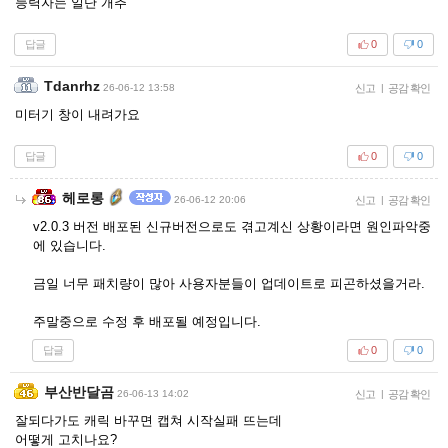
능력자는 일단 개추
답글
0
0
Tdanrhz
26-06-12 13:58
신고
|
공감 확인
미터기 창이 내려가요
답글
0
0
헤로롱
26-06-12 20:06
신고
|
공감 확인
v2.0.3 버전 배포된 신규버전으로도 겪고계신 상황이라면 원인파악중
에 있습니다.
금일 너무 패치량이 많아 사용자분들이 업데이트로 피곤하셨을거라.
주말중으로 수정 후 배포될 예정입니다.
답글
0
0
부산반달곰
26-06-13 14:02
신고
|
공감 확인
잘되다가도 캐릭 바꾸면 캡쳐 시작실패 뜨는데
어떻게 고치나요?