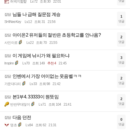
댓글
허벅지햝햝
Lv.72
조회 30
22:01
님들 나 급해 질문점 계승
잡담
1
댓글
SHINeeKey
Lv.12
조회 31
21:56
아이온2 유저들의 절반은 초등학교를 안나옴?
잡담
2
댓글
사인이로
Lv.22
조회 70
21:55
이 게임에 낚시가 왜 필요하냐
잡담
3
댓글
Inspire
Lv.70
조회 149
추천 4
21:45
인벤에서 가장 어이없는 웃음벨ㅋㅋ
잡담
2
댓글
가운대다리
Lv.33
조회 98
21:42
본1부4. 33333이 뭔뜻임
잡담
2
댓글
반반무대많이
Lv.71
조회 104
21:41
다음 던전
잡담
0
댓글
명초
Lv.84
조회 62
21:31