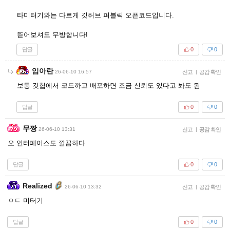
타미터기와는 다르게 깃허브 퍼블릭 오픈코드입니다.
뜯어보셔도 무방합니다!
답글
0
0
임아란
26-06-10 16:57
신고
|
공감 확인
보통 깃헙에서 코드까고 배포하면 조금 신뢰도 있다고 봐도 됨
답글
0
0
무짱
26-06-10 13:31
신고
|
공감 확인
오 인터페이스도 깔끔하다
답글
0
0
Realized
26-06-10 13:32
신고
|
공감 확인
ㅇㄷ 미터기
답글
0
0