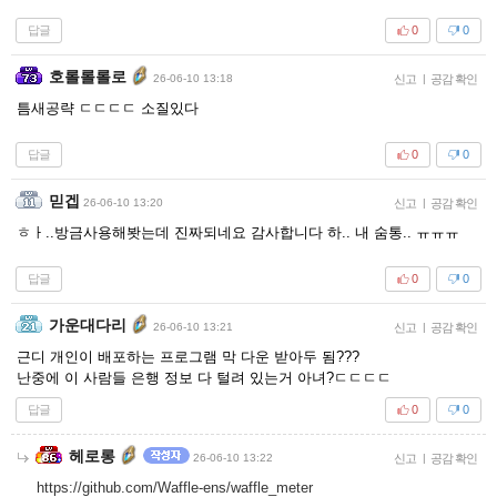
답글
0
0
호롤롤롤로
26-06-10 13:18
신고
|
공감 확인
틈새공략 ㄷㄷㄷㄷ 소질있다
답글
0
0
믿겝
26-06-10 13:20
신고
|
공감 확인
ㅎㅏ..방금사용해봣는데 진짜되네요 감사합니다 하.. 내 숨통.. ㅠㅠㅠ
답글
0
0
가운대다리
26-06-10 13:21
신고
|
공감 확인
근디 개인이 배포하는 프로그램 막 다운 받아두 됨???
난중에 이 사람들 은행 정보 다 털려 있는거 아녀?ㄷㄷㄷㄷ
답글
0
0
헤로롱
26-06-10 13:22
신고
|
공감 확인
https://github.com/Waffle-ens/waffle_meter