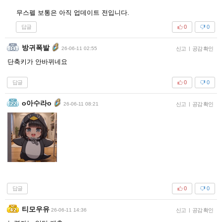
무스펠 보통은 아직 업데이트 전입니다.
답글
0
0
방귀폭발
26-06-11 02:55
신고
|
공감 확인
단축키가 안바뀌네요
답글
0
0
o아수라o
26-06-11 08:21
신고
|
공감 확인
답글
0
0
티모우유
26-06-11 14:36
신고
|
공감 확인