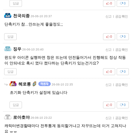
답글
0
0
천국의종
26-06-10 20:37
신고
|
공감 확인
단축키가 참...안쓰는게 좋을정도;;
답글
0
0
징우
26-06-10 20:40
신고
|
공감 확인
윈도우 아이콘 실행하면 창은 뜨는데 던전들어가서 진행해도 정상 작동
이 안되네요 혹시 껐다 켰다하는 단축키가 있는건가요?
답글
0
0
헤로롱
26-06-10 22:35
신고
|
공감 확인
초기화 단축키가 설정에 있습니다
답글
0
0
로아호야
26-06-10 23:22
신고
|
공감 확인
캐릭터변경할때마다 전투통계 동의할거냐고 자꾸뜨는데 이거 고쳐지나
요 ㅠㅠ