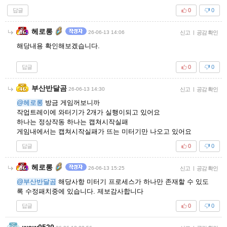
답글
0
0
헤로롱
26-06-13 14:06
신고
|
공감 확인
해당내용 확인해보겠습니다.
답글
0
0
부산반달곰
26-06-13 14:30
신고
|
공감 확인
@헤로롱
방금 게임꺼보니까
작업트레이에 와터기가 2개가 실행이되고 있어요
하나는 정상작동 하나는 캡쳐시작실패
게임내에서는 캡쳐시작실패가 뜨는 미터기만 나오고 있어요
답글
0
0
헤로롱
26-06-13 15:25
신고
|
공감 확인
@부산반달곰
해당사항 미터기 프로세스가 하나만 존재할 수 있도
록 수정패치중에 있습니다. 제보감사합니다
답글
0
0
wow0520