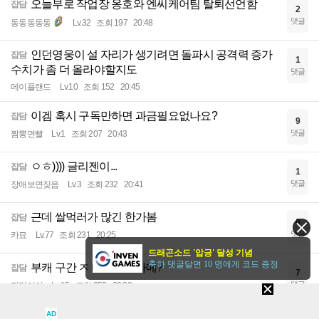
오늘부로 작업장 옹호와 엔씨케어팀 탈퇴선언함
잡담
2
댓글
동동동동동
Lv.32
조회 197
20:48
인던영웅이 설 자리가 생기려면 돌파시 공격력 증가
잡담
1
수치가 좀 더 올라야할지도
댓글
메이플랜드
Lv.10
조회 152
20:45
이겜 혹시 구독만하면 과금필요없나요?
잡담
9
댓글
짬뽕면빨
Lv.1
조회 207
20:43
ㅇㅎ)))) 글리젠이...
잡담
1
댓글
장애보면짖음
Lv.3
조회 232
20:41
근데 쌀먹러가 많긴 한가봄
잡담
0
댓글
카묘
Lv.77
조회 231
20:25
드래곤소드 '압긍' 달성 기념
축하 댓글달면 10 명에게 코드 증정
부캐 구간 ㅈㄴ 지옥이라메?
잡담
7
댓글
전민이이
Lv.15
조회 353
20:22
AD
무능한새끼 영웅조율석 마영석 완화좀해라십년아
잡담