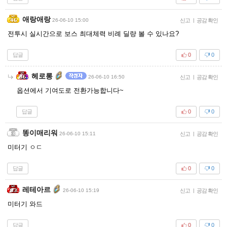
애랑애랑
26-06-10 15:00
신고
|
공감 확인
전투시 실시간으로 보스 최대체력 비례 딜량 볼 수 있나요?
답글
0
0
헤로롱
26-06-10 16:50
신고
|
공감 확인
옵션에서 기여도로 전환가능합니다~
답글
0
0
똥이매리워
26-06-10 15:11
신고
|
공감 확인
미터기 ㅇㄷ
답글
0
0
레테아르
26-06-10 15:19
신고
|
공감 확인
미터기 와드
답글
0
0