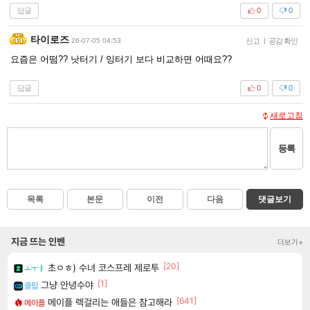
답글
0
0
타이로즈
26-07-05 04:53
신고
|
공감 확인
요즘은 어떰?? 낫터기 / 잉터기 보다 비교하면 어때요??
답글
0
0
새로고침
등록
목록
본문
이전
다음
댓글보기
지금 뜨는 인벤
더보기+
[20]
초ㅇㅎ) 수녀 코스프레 제로투
ㅗㅜㅑ
[1]
그냥 안녕수야
클립
[641]
메이플 렉걸리는 애들은 참고해라
메이플