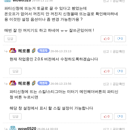
26-06-13 22:56
신고
|
공감 확인
파티신청에 뜨는거 토글로 끌 수 있다고 봤었는데
온오프가 없어서 꺼진지 안 꺼진지 신청올때 뜨는걸로 확인해야하네
용 이것만 설정 옵션이나 좀 변경 가능한가용 ?
매번 잘 안 꺼지기도 하고 하네여 ㅠㅠ 잘쓰곤있어여 !
답글
0
0
헤로롱
26-06-13 23:13
신고
|
공감 확인
현재 작업중인 2.0.6 버전에서 수정하도록하겠습니다
답글
0
0
헤로롱
26-06-13 23:56
신고
|
공감 확인
파티신청에 뜨는 스킬/스티그마는 미터기 메인헤더버튼의 파티신
청 버튼 누르시면
해당 창 설정에서 표시 할 스킬 설정이 가능합니다
답글
0
0
wow0520
26-06-14 00:03
신고
|
공감 확인