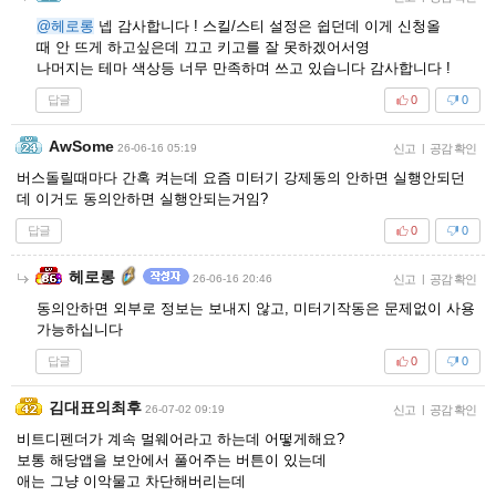
@헤로롱
넵 감사합니다 ! 스킬/스티 설정은 쉽던데 이게 신청올
때 안 뜨게 하고싶은데 끄고 키고를 잘 못하겠어서영
나머지는 테마 색상등 너무 만족하며 쓰고 있습니다 감사합니다 !
답글
0
0
AwSome
26-06-16 05:19
신고
|
공감 확인
버스돌릴때마다 간혹 켜는데 요즘 미터기 강제동의 안하면 실행안되던
데 이거도 동의안하면 실행안되는거임?
답글
0
0
헤로롱
26-06-16 20:46
신고
|
공감 확인
동의안하면 외부로 정보는 보내지 않고, 미터기작동은 문제없이 사용
가능하십니다
답글
0
0
김대표의최후
26-07-02 09:19
신고
|
공감 확인
비트디펜더가 계속 멀웨어라고 하는데 어떻게해요?
보통 해당앱을 보안에서 풀어주는 버튼이 있는데
애는 그냥 이악물고 차단해버리는데