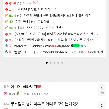
[83]
영상찍을걸
메이플
[45]
너넨 대난 함부로 가지 마라..
로아
섬란 카구라 개발사 신작 [시노비 넥서스] 연내 출시 예정
섭컬겜
[여행_국내] 남해 독일마을
여행
메모리 3사, 2027년 생산분 완판?
해외겜
[69,800 -> 39,800] 메이홉 26년형 바디트리머 6in1 제모기
핫딜
36%할인!벨킨고속 무선 충전기 갤럭시S26 아이폰17 호환
핫딜
커세어 코브 Corsair Cove
25%
29,920원
10%
특가
림월드 바이오테크 RimWorld Biotech DLC
27,000원
15%
22,950원
특가
이런게 콜라보다
잡담
0
댓글
afe21
Lv.15
조회 14
22:05
무스펠때 날개이후로 어디로 모이는거였지
잡담
2