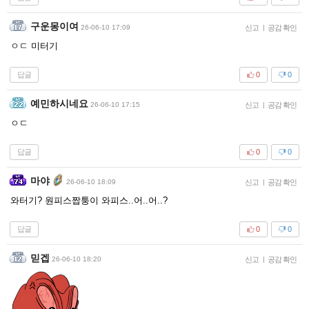
구운몽이여
26-06-10 17:09
신고
|
공감 확인
ㅇㄷ 미터기
답글
0
0
예민하시네요
26-06-10 17:15
신고
|
공감 확인
ㅇㄷ
답글
0
0
마야
26-06-10 18:09
신고
|
공감 확인
와터기? 원피스짭퉁이 와피스..어..어..?
답글
0
0
믿겝
26-06-10 18:20
신고
|
공감 확인