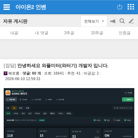
아이온2
인벤
자유 게시판
전체보기
공
검
글
지
색
내글
내 댓글
3추글
10추글
인증글
on/off
쓰
기
[잡담]
안녕하세요 와플미터(와터기) 개발자 입니다.
헤로롱
댓글: 80 개
조회:
16641
추천:
41
비공감:
2
2026-06-10 12:59:31