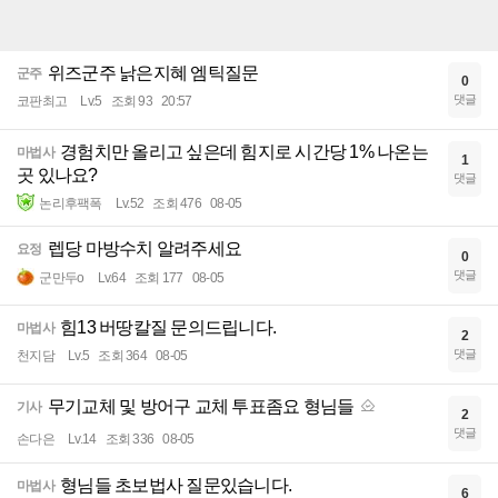
위즈군주 낡은지혜 엠틱질문
군주
0
댓글
코판최고
Lv.5
조회 93
20:57
경험치만 올리고 싶은데 힘지로 시간당 1% 나온는
마법사
1
곳 있나요?
댓글
논리후팩폭
Lv.52
조회 476
08-05
렙당 마방수치 알려주세요
요정
0
댓글
군만두o
Lv.64
조회 177
08-05
힘13 버땅칼질 문의드립니다.
마법사
2
댓글
천지담
Lv.5
조회 364
08-05
무기교체 및 방어구 교체 투표좀요 형님들
기사
2
댓글
손다은
Lv.14
조회 336
08-05
형님들 초보법사 질문있습니다.
마법사
6