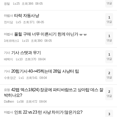
댓글
응털
Lv.25
조회 386
08-05
타락 자동사냥
마법사
1
댓글
천지담
Lv.5
조회 371
08-05
풀힐 구매 너무 이른시기 한게 아닌가 ㅠㅠ
마법사
1
댓글
1에르메스1
Lv.15
조회 390
08-05
기사 스탯과 무기
기사
1
댓글
배땍이
Lv.10
조회 370
08-04
20힘기사 40->45찍는데 28일 사냥터 팁
기사
2
댓글
수호장군
Lv.1
조회 541
08-04
42랩 덱스18(24) 장궁에 파티바람쓰고 상아탑 데스 잘
요정
2
박히나요?
댓글
Daffnen
Lv.58
조회 472
08-04
인트 22 vs 23 턴 사냥 차이가 많은가요?
마법사
3