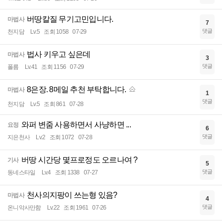
버땅칼질 무기고민입니다.
마법사
7
댓글
천지담
Lv.5
조회 1058
07-29
법사 키우고 싶은데
마법사
3
댓글
폴름
Lv.41
조회 1156
07-29
8은장. 8메일 추천 부탁합니다.
마법사
1
댓글
천지담
Lv.5
조회 861
07-28
와퍼 변줌 사용하면서 사냥하면 ...
요정
6
댓글
지은천사
Lv.2
조회 1072
07-28
버땅 시간당 몇프로정도 오르나여 ?
기사
5
댓글
동네스타일
Lv.4
조회 1338
07-27
천사의지팡이 쓰는형 있음?
마법사
4
댓글
온니악사만함
Lv.22
조회 1961
07-26