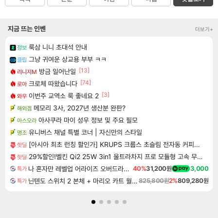
지금 뜨는 인벤
더보기+
룩삼 니니 초대석 안내
정보
그냥 귀여운 상교용 부부 ㅋㅋ
클립
[13]
방금 일어난일
리니지M
[74]
크로체 따왔습니다
로아
[3]
이번주 교역소 룩 좋네요 2
와우
메모리 3사, 2027년 생산분 완판?
해외겜
아사쿠라 마이 성우 정보 및 주요 필모
아스오라
유니버스 채널 특별 코너 | 자신만의 스타일
명조
[아시아 최초 런칭 할인가] KRUPS 크룹스 초슬림 전자동 커피머신 SA403BK0
핫딜
29%할인!벨킨 Qi2 25W 3in1 울트라차지 프로 모듈형 고속 무선 충전기 WIZ052kr 갤럭시S26 아이폰17 호환
핫딜
나 혼자만 레벨업 어라이즈 오버드라이브 디럭스 에디션 Solo Leveling Arise Overdrive Deluxe Edition
40%
31,200원
3,000
특가
닌텐도 스위치 2 본체 + 마리오 카트 월드 + 포켓몬스터 레전드 ZA 닌텐도 스위치 2 에디션 번들
825,800원
2%
809,280원
특가