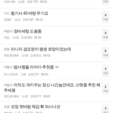
댓글
지은아빠
Lv.22
조회 735
08-03
힘기사 43 버땅 무기요
기사
4
댓글
Cjh83
Lv.11
조회 620
08-03
장비세팅 도움좀
마법사
4
댓글
악딩
Lv.31
조회 580
08-03
리니지 검요정이 평생 로망이었는데
요정
6
댓글
박찬호의tmi
Lv.10
조회 911
08-02
법사형들 아이디 추천좀
마법사
3
댓글
차니의와우
Lv.8
조회 517
08-02
아직도 개키우는 정신 나간놈인데요. 스탯좀 추천 해
마법사
2
주세용
댓글
박찬호의tmi
Lv.10
조회 577
08-02
요정 팟바람 체감 확 되시나요
요정
3
댓글