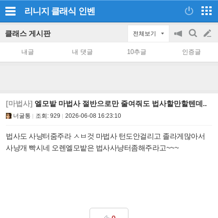
리니지 클래식
인벤
클래스 게시판
전체보기
공
검
글
지
색
내글
내 댓글
10추글
인증글
on/off
쓰
기
[마법사]
엘모밭 마법사 절반으로만 줄여줘도 법사할만할텐데..
너굴통
조회:
929
2026-06-08 16:23:10
법사도 사냥터줌주라 ㅅㅂ것 마법사 턴도안걸리고 졸라게많아서
사냥개 빡시네 오렌엘모밭은 법사사냥터좀해주라고~~~