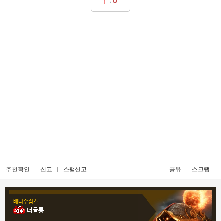
0
추천확인
신고
스팸신고
공유
스크랩
베니수집가
너굴통