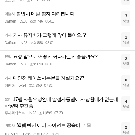
뽀얀정
Lv.2
조회 701
08-02
힘법사 메일 힘지 여쭤봅니다
마법사
3
댓글
Daffnen
Lv.58
조회 746
08-01
기사 유지비가 그렇게 많이 들어요..?
기사
1
댓글
Daffnen
Lv.58
조회 888
08-01
요정 앞으로 어떻게 커나가는게 좋을까요?
요정
2
댓글
Daffnen
Lv.58
조회 693
08-01
대인전 레이쓰시는분들 계실가요??
기사
0
댓글
앙퀭항
Lv.34
조회 359
07-31
17렙 사활요정인데 말섬자동땜에 사냥할데가 없는데
요정
4
사냥터 추천좀
댓글
주사위의축복
Lv.23
조회 699
07-30
30렙 변신 에티 자이언트 공속비교
마법사
2
댓글
TheZARD
Lv.86
조회 1293
07-29