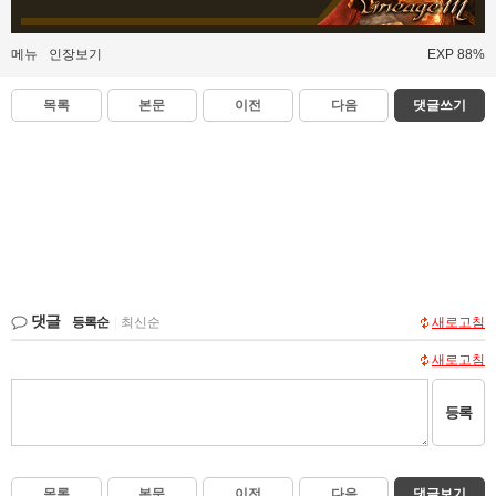
메뉴
인장보기
EXP 88%
목록
본문
이전
다음
댓글쓰기
댓글
등록순
|
최신순
새로고침
새로고침
등록
목록
본문
이전
다음
댓글보기