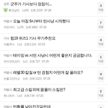
군주가 기사보다 장점이....
군주
3
댓글
흑인남자
Lv.50
조회 1159
07-26
오늘 아침 9시부터 턴사냥 시작했다
마법사
7
댓글
커진아이
Lv.70
조회 1663
07-26
힘19 위즈1 기사 무기추천요
기사
4
댓글
아벨루스
Lv.1
조회 1114
07-25
테이밍 vs 서먼 사냥시 어떤게 좋은지 궁금합니다.
마법사
1
댓글
자이언트요미
Lv.1
조회 727
07-25
레밸30 칼질 or 턴 경험치 어떤게 잘 올라요?
마법사
4
댓글
눈물고인미소
Lv.6
조회 1123
07-25
최고급 스킬외에 몹몰이 스킬은?
마법사
2
댓글
현나토끼
Lv.2
조회 734
07-25
턴확률 낮아진것같은데
마법사