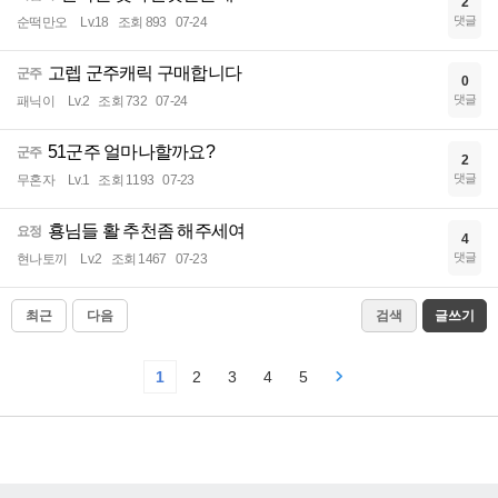
2
댓글
순떡만오
Lv.18
조회 893
07-24
고렙 군주캐릭 구매합니다
군주
0
댓글
패닉이
Lv.2
조회 732
07-24
51군주 얼마나할까요?
군주
2
댓글
무혼자
Lv.1
조회 1193
07-23
횽님들 활 추천좀 해주세여
요정
4
댓글
현나토끼
Lv.2
조회 1467
07-23
최근
다음
검색
글쓰기
1
2
3
4
5