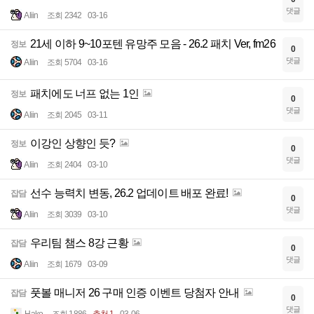
댓글
Aliin
조회 2342
03-16
21세 이하 9~10포텐 유망주 모음 - 26.2 패치 Ver, fm26
정보
0
댓글
Aliin
조회 5704
03-16
패치에도 너프 없는 1인
정보
0
댓글
Aliin
조회 2045
03-11
이강인 상향인 듯?
정보
0
댓글
Aliin
조회 2404
03-10
선수 능력치 변동, 26.2 업데이트 배포 완료!
잡담
0
댓글
Aliin
조회 3039
03-10
우리팀 챔스 8강 근황
잡담
0
댓글
Aliin
조회 1679
03-09
풋볼 매니저 26 구매 인증 이벤트 당첨자 안내
잡담
0
댓글
Hako
조회 1886
추천 1
03-06