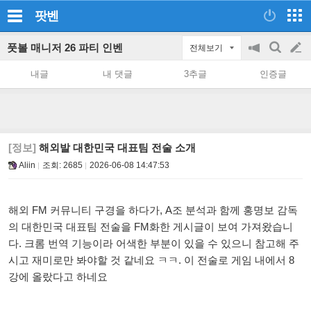
팟벤
풋볼 매니저 26 파티 인벤
전체보기
공
검
글
지
색
내글
내 댓글
3추글
인증글
on/off
쓰
기
[정보]
해외발 대한민국 대표팀 전술 소개
Aliin
조회:
2685
2026-06-08 14:47:53
해외 FM 커뮤니티 구경을 하다가, A조 분석과 함께 홍명보 감독
의 대한민국 대표팀 전술을 FM화한 게시글이 보여 가져왔습니
다. 크롬 번역 기능이라 어색한 부분이 있을 수 있으니 참고해 주
시고 재미로만 봐야할 것 같네요 ㅋㅋ. 이 전술로 게임 내에서 8
강에 올랐다고 하네요