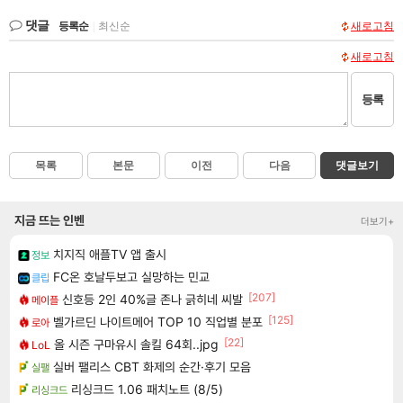
댓글
등록순
|
최신순
새로고침
새로고침
등록
목록
본문
이전
다음
댓글보기
지금 뜨는 인벤
더보기+
치지직 애플TV 앱 출시
정보
FC온 호날두보고 실망하는 민교
클립
[207]
신호등 2인 40%글 존나 긁히네 씨발
메이플
[125]
벨가르딘 나이트메어 TOP 10 직업별 분포
로아
[22]
올 시즌 구마유시 솔킬 64회..jpg
LoL
실버 팰리스 CBT 화제의 순간·후기 모음
실팰
리싱크드 1.06 패치노트 (8/5)
리싱크드