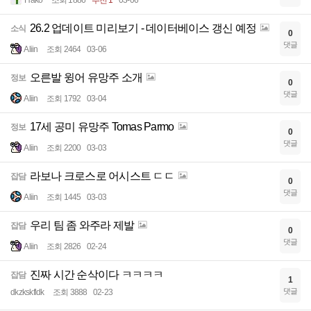
26.2 업데이트 미리보기 - 데이터베이스 갱신 예정
소식
0
댓글
Aliin
조회 2464
03-06
오른발 윙어 유망주 소개
정보
0
댓글
Aliin
조회 1792
03-04
17세 공미 유망주 Tomas Parmo
정보
0
댓글
Aliin
조회 2200
03-03
라보나 크로스로 어시스트 ㄷㄷ
잡담
0
댓글
Aliin
조회 1445
03-03
우리 팀 좀 와주라 제발
잡담
0
댓글
Aliin
조회 2826
02-24
진짜 시간 순삭이다 ㅋㅋㅋㅋ
잡담
1
댓글
dkzkskfldk
조회 3888
02-23