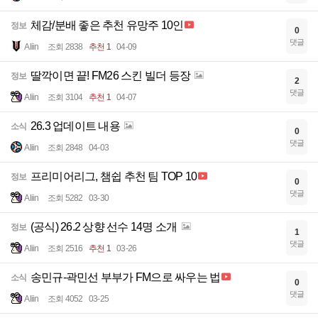
체감/분배 좋은 추천 유망주 10인
정보
0
댓글
Aliin
조회 2838
추천 1
04-09
딸깍이면 끝! FM26 스킨 빌더 등장
정보
2
댓글
Aliin
조회 3104
추천 1
04-07
26.3 업데이트 내용
소식
0
댓글
Aliin
조회 2848
04-03
프리미어리그, 챔쉽 추천 팀 TOP 10
정보
0
댓글
Aliin
조회 5282
03-30
(공식) 26.2 상향 선수 14명 소개
정보
1
댓글
Aliin
조회 2516
추천 1
03-26
송민규-곽민선 부부가 FM으로 싸우는 법
소식
0
댓글
Aliin
조회 4052
03-25