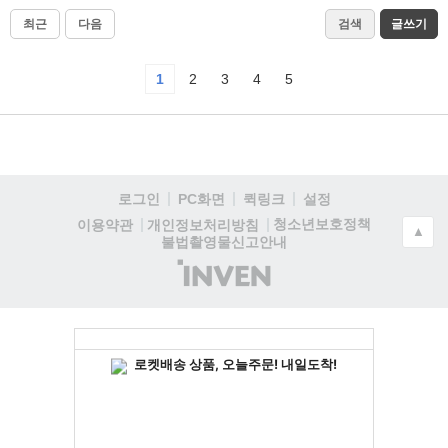
최근
다음
검색
글쓰기
1
2
3
4
5
로그인
PC화면
퀵링크
설정
청소년보호정책
이용약관
개인정보처리방침
▲
불법촬영물신고안내
(주)
인
벤