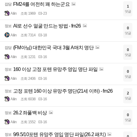
FM24를 여전히 꽤 하는군요
잡담
1
댓글
Aliin
조회 1969
03-23
AI로 선수 얼굴 만드는 방법 - fm26
정보
0
댓글
Aliin
조회 7314
03-18
(FM아님) 대한민국 국대 3월 A매치 명단
잡담
0
댓글
Aliin
조회 1231
03-16
160 이상 고정 포텐 유망주 영입 명단 파일
정보
0
댓글
Aliin
조회 2406
03-16
고정 포텐 160 이상 유망주 명단(21세 이하) - fm26
정보
2
댓글
Aliin
조회 6038
03-16
26.2 좌풀백 비상
정보
0
댓글
Aliin
조회 1552
03-16
9/9.5/10포텐 유망주 영입 명단 파일(26.2 패치)
정보
0