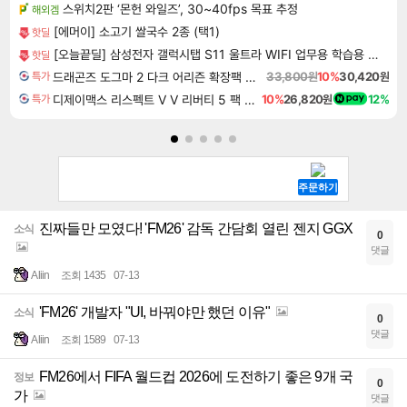
스위치2판 ‘몬헌 와일즈’, 30~40fps 목표 추정
해외겜
[에머이] 소고기 쌀국수 2종 (택1)
핫딜
[오늘끝딜] 삼성전자 갤럭시탭 S11 울트라 WIFI 업무용 학습용 SM-X930
핫딜
드래곤즈 도그마 2 다크 어리즌 확장팩 예약구매 Dragon's Dogma 2 Dark Arisen Expansion DLC
33,800원
10%
30,420원
특가
디제이맥스 리스펙트 V V 리버티 5 팩 DJMAX RESPECT V V Liberty 5 Pack DLC
10%
26,820원
12%
특가
진짜들만 모였다! 'FM26' 감독 간담회 열린 젠지 GGX
소식
0
댓글
Aliin
조회 1435
07-13
'FM26' 개발자 "UI, 바꿔야만 했던 이유"
소식
0
댓글
Aliin
조회 1589
07-13
FM26에서 FIFA 월드컵 2026에 도전하기 좋은 9개 국
정보
0
가
댓글