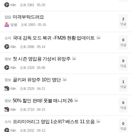
Aliin
조회 3381
05-20
마격부탁드려요
잡담
2
댓글
템빨
조회 1995
05-16
국대 감독 모드 복귀 - FM26 현황 업데이트
소식
0
댓글
Aliin
조회 2686
05-14
첫 시즌 영입용 가성비 유망주
정보
0
댓글
Aliin
조회 2329
05-06
골키퍼 유망주 10인 명단
정보
1
댓글
Aliin
조회 2529
04-21
50% 할인 판매! 풋볼 매니저 26
정보
0
댓글
Aliin
조회 2710
04-15
프리미어리그 영입 1순위? 베스트 11 모음
소식
0
댓글
Aliin
조회 2032
04-13