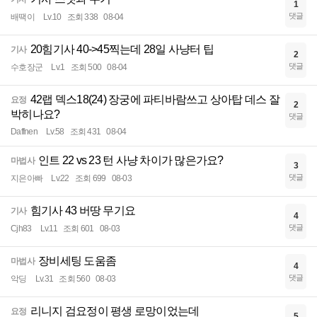
1
댓글
배땍이
Lv.10
조회 338
08-04
20힘기사 40->45찍는데 28일 사냥터 팁
기사
2
댓글
수호장군
Lv.1
조회 500
08-04
42랩 덱스18(24) 장궁에 파티바람쓰고 상아탑 데스 잘
요정
2
박히나요?
댓글
Daffnen
Lv.58
조회 431
08-04
인트 22 vs 23 턴 사냥 차이가 많은가요?
마법사
3
댓글
지은아빠
Lv.22
조회 699
08-03
힘기사 43 버땅 무기요
기사
4
댓글
Cjh83
Lv.11
조회 601
08-03
장비세팅 도움좀
마법사
4
댓글
악딩
Lv.31
조회 560
08-03
리니지 검요정이 평생 로망이었는데
요정
5