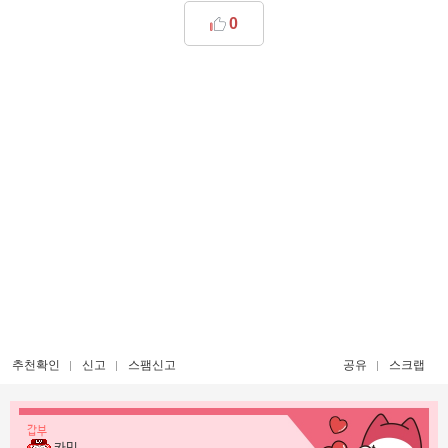
0
추천확인
신고
스팸신고
공유
스크랩
갑부