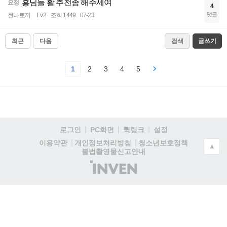
횽님들 활 추천좀 해주세여
요정
4
댓글
현나토끼
Lv.2
조회 1449
07-23
최근
다음
검색
글쓰기
1
2
3
4
5
로그인
PC화면
퀵링크
설정
청소년보호정책
이용약관
개인정보처리방침
▲
불법촬영물신고안내
(주)
인
벤