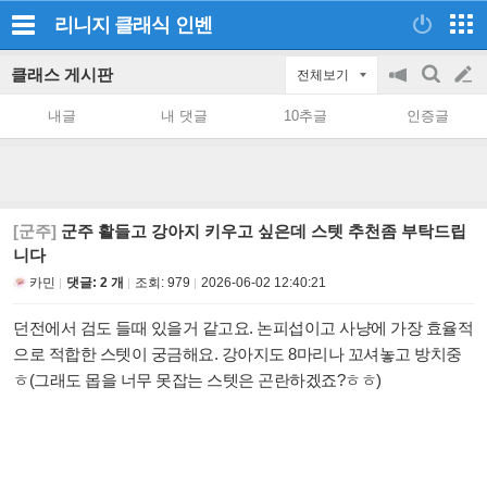
리니지 클래식
인벤
클래스 게시판
전체보기
공
검
글
지
색
내글
내 댓글
10추글
인증글
on/off
쓰
기
[군주]
군주 활들고 강아지 키우고 싶은데 스텟 추천좀 부탁드립
니다
카민
댓글: 2 개
조회:
979
2026-06-02 12:40:21
던전에서 검도 들때 있을거 같고요. 논피섭이고 사냥에 가장 효율적
으로 적합한 스텟이 궁금해요. 강아지도 8마리나 꼬셔놓고 방치중
ㅎ(그래도 몹을 너무 못잡는 스텟은 곤란하겠죠?ㅎㅎ)