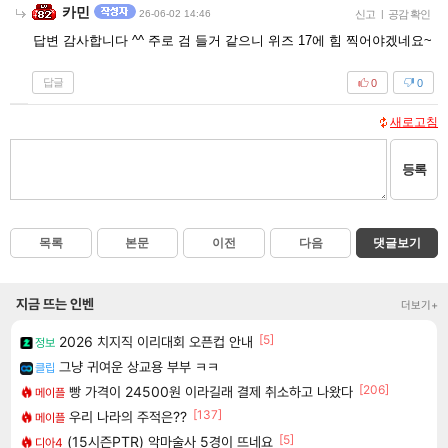
카민
26-06-02 14:46
신고
|
공감 확인
답변 감사합니다 ^^ 주로 검 들거 같으니 위즈 17에 힘 찍어야겠네요~
답글
0
0
새로고침
등록
목록
본문
이전
다음
댓글보기
지금 뜨는 인벤
더보기+
[5]
2026 치지직 이리대회 오픈컵 안내
정보
그냥 귀여운 상교용 부부 ㅋㅋ
클립
[206]
빵 가격이 24500원 이라길래 결제 취소하고 나왔다
메이플
[137]
우리 나라의 주적은??
메이플
[5]
(15시즌PTR) 악마술사 5경이 뜨네요
디아4