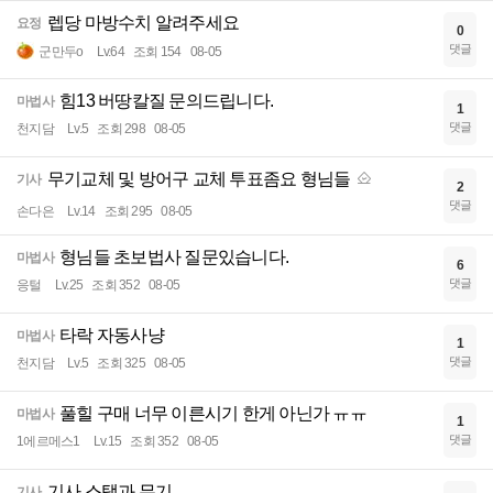
렙당 마방수치 알려주세요
요정
0
댓글
군만두o
Lv.64
조회 154
08-05
힘13 버땅칼질 문의드립니다.
마법사
1
댓글
천지담
Lv.5
조회 298
08-05
무기교체 및 방어구 교체 투표좀요 형님들
기사
2
댓글
손다은
Lv.14
조회 295
08-05
형님들 초보법사 질문있습니다.
마법사
6
댓글
응털
Lv.25
조회 352
08-05
타락 자동사냥
마법사
1
댓글
천지담
Lv.5
조회 325
08-05
풀힐 구매 너무 이른시기 한게 아닌가 ㅠㅠ
마법사
1
댓글
1에르메스1
Lv.15
조회 352
08-05
기사 스탯과 무기
기사