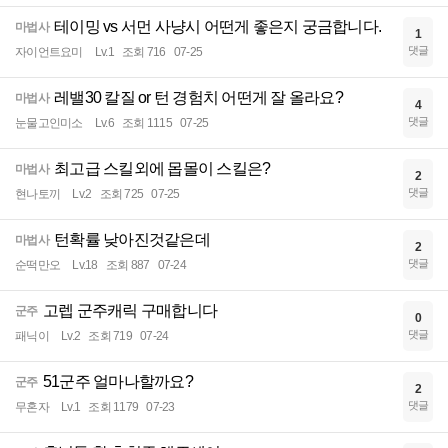
테이밍 vs 서먼 사냥시 어떤게 좋은지 궁금합니다.
마법사
1
댓글
자이언트요미
Lv.1
조회 716
07-25
레밸30 칼질 or 턴 경험치 어떤게 잘 올라요?
마법사
4
댓글
눈물고인미소
Lv.6
조회 1115
07-25
최고급 스킬외에 몹몰이 스킬은?
마법사
2
댓글
현나토끼
Lv.2
조회 725
07-25
턴확률 낮아진것같은데
마법사
2
댓글
순떡만오
Lv.18
조회 887
07-24
고렙 군주캐릭 구매합니다
군주
0
댓글
패닉이
Lv.2
조회 719
07-24
51군주 얼마나할까요?
군주
2
댓글
무혼자
Lv.1
조회 1179
07-23