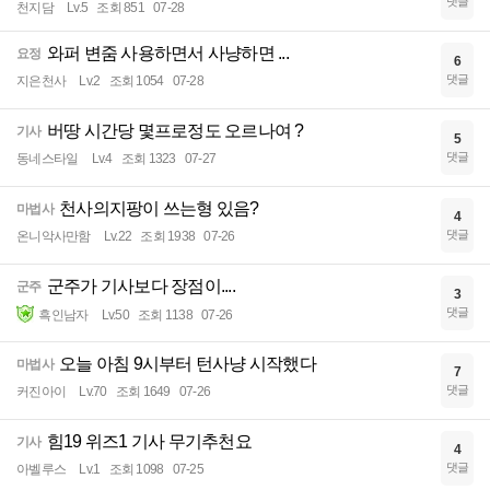
댓글
천지담
Lv.5
조회 851
07-28
와퍼 변줌 사용하면서 사냥하면 ...
요정
6
댓글
지은천사
Lv.2
조회 1054
07-28
버땅 시간당 몇프로정도 오르나여 ?
기사
5
댓글
동네스타일
Lv.4
조회 1323
07-27
천사의지팡이 쓰는형 있음?
마법사
4
댓글
온니악사만함
Lv.22
조회 1938
07-26
군주가 기사보다 장점이....
군주
3
댓글
흑인남자
Lv.50
조회 1138
07-26
오늘 아침 9시부터 턴사냥 시작했다
마법사
7
댓글
커진아이
Lv.70
조회 1649
07-26
힘19 위즈1 기사 무기추천요
기사
4
댓글
아벨루스
Lv.1
조회 1098
07-25