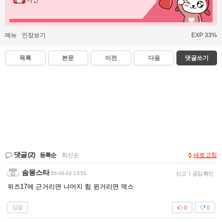
카민
메뉴
인장보기
EXP 33%
목록
본문
이전
다음
댓글쓰기
댓글
(2)
등록순
|
최신순
새로고침
솜몽스타
26-06-02 13:51
신고
|
공감 확인
위즈17에 근거리면 나머지 힘 윈거리면 덱스
답글
0
0