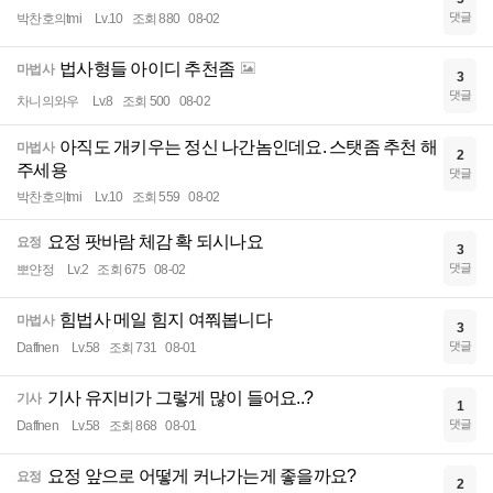
댓글
박찬호의tmi
Lv.10
조회 880
08-02
법사형들 아이디 추천좀
마법사
3
댓글
차니의와우
Lv.8
조회 500
08-02
아직도 개키우는 정신 나간놈인데요. 스탯좀 추천 해
마법사
2
주세용
댓글
박찬호의tmi
Lv.10
조회 559
08-02
요정 팟바람 체감 확 되시나요
요정
3
댓글
뽀얀정
Lv.2
조회 675
08-02
힘법사 메일 힘지 여쭤봅니다
마법사
3
댓글
Daffnen
Lv.58
조회 731
08-01
기사 유지비가 그렇게 많이 들어요..?
기사
1
댓글
Daffnen
Lv.58
조회 868
08-01
요정 앞으로 어떻게 커나가는게 좋을까요?
요정
2