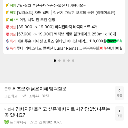
7월~8월 부산-단양-충주-울진 다녀왔어요~
여행
[일러스트] 자매 앨범 | 장난기 가득한 오후의 공원 (리메이크판)
명조
게임 시작 전 추천 설정
비스트
[39,900 -> 19,900] 바디판타지 바디미스트 4개
핫딜
[57,600 -> 19,900] 액티브 제로 밀크쉐이크 250ml x 18개
핫딜
마블 투혼 파이팅 소울즈 얼티밋 에디션 예약구매 MARVEL Tokon Fighting Souls Ultimate Edition Pre-Purchase
118,000원
5%
특가
루나 리마스터드 컬렉션 Lunar Remastered Collection
69,000원
30%
48,300원
특가
위즈군주 낡은지혜 엠틱질문
군주
0
댓글
코판최고
Lv.5
조회 44
20:57
경험치만 올리고 싶은데 힘지로 시간당 1% 나온는
마법사
1
곳 있나요?
댓글
논리후팩폭
Lv.52
조회 382
08-05