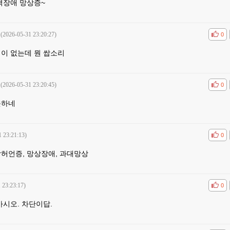
격장애 망상증~
(2026-05-31 23:20:27)
공감
비공
0
적이 없는데 뭔 쌉소리
(2026-05-31 23:20:45)
공감
비공
0
못하네
1 23:21:13)
공감
비공
0
상허언증, 망상장애, 과대망상
 23:23:17)
공감
비공
0
마시오. 차단이답.