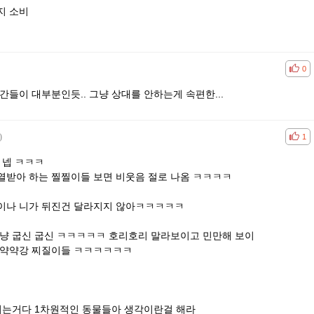
지 소비
공감
비공
0
간들이 대부분인듯.. 그냥 상대를 안하는게 속편한...
)
공감
비공
1
 넵 ㅋㅋㅋ
열받아 하는 찔찔이들 보면 비웃음 절로 나옴 ㅋㅋㅋㅋ
이나 니가 뒤진건 달라지지 않아ㅋㅋㅋㅋㅋ
마냥 굽신 굽신 ㅋㅋㅋㅋㅋ 호리호리 말라보이고 민만해 보이
강약약강 찌질이들 ㅋㅋㅋㅋㅋㅋ
지는거다 1차원적인 동물들아 생각이란걸 해라