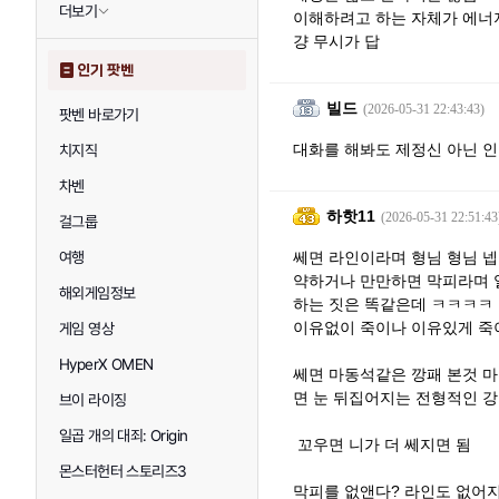
더보기
이해하려고 하는 자체가 에너
걍 무시가 답
인기 팟벤
빌드
(2026-05-31 22:43:43)
팟벤 바로가기
대화를 해봐도 제정신 아닌 인
치지직
차벤
하핫11
(2026-05-31 22:51:43
걸그룹
여행
쎄면 라인이라며 형님 형님 넵
약하거나 만만하면 막피라며 
해외게임정보
하는 짓은 똑같은데 ㅋㅋㅋㅋ
이유없이 죽이나 이유있게 죽
게임 영상
HyperX OMEN
쎄면 마동석같은 깡패 본것 
면 눈 뒤집어지는 전형적인 
브이 라이징
일곱 개의 대죄: Origin
꼬우면 니가 더 쎄지면 됨
몬스터헌터 스토리즈3
막피를 없앤다? 라인도 없어