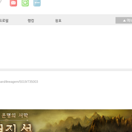
프로필
랭킹
칭호
board/lineagem/5019/735003