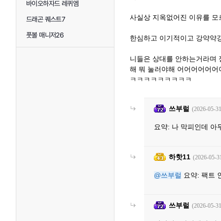
바이오하자드 레퀴엠
사실상 지옥없어진 이유를 모
드래곤 퀘스트7
풋볼 매니저26
한심하고 이기적이고 강약약강
니들은 상대를 안하는거라며 
해 뭐 눌러야해 어어어어어어
ㅋㅋㅋㅋㅋㅋㅋㅋㅋ
쓰부럴
(2026-05-31
요약: 나 막피인데 아
하핫11
(2026-05-3
@쓰부럴
요약: 팩트
쓰부럴
(2026-05-31