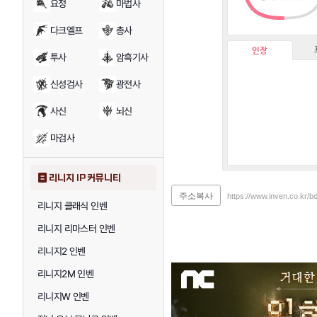
요정
마법사
다크엘프
총사
인장
투사
암흑기사
신성검사
광전사
사신
뇌신
마검사
리니지 IP 커뮤니티
주소복사
https://www.inven.co.kr/
리니지 클래식 인벤
리니지 리마스터 인벤
리니지2 인벤
리니지2M 인벤
리니지W 인벤