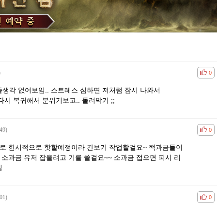
)
공감
비공
0
생각 없어보임.. 스트레스 심하면 저처럼 잠시 나와서
시 복귀해서 분위기보고.. 돌려막기 ;;
49)
공감
비공
0
모로 한시적으로 핫할예정이라 간보기 작업할걸요~ 핵과금들이
 소과금 유저 잡을려고 기를 쓸걸요~~ 소과금 접으면 피시 리
실
01)
공감
비공
0