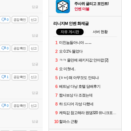
주사위 굴리고 포인트!
답글
인벤 마블
감
0
공감 확인
신고
리니지M 인벤 화제글
자유 게시판
서버 현황
답글
1
미친놈들아니야 ㅡㅡ
감
0
공감 확인
신고
2
오 0.1% 뚫었다
3
ㅋㅋ 올만에 패키지값 안아깝 [2]
답글
4
오 미쳣네..
감
1
공감 확인
신고
5
(ㅎㅂ) 왜 아무것도 안되냐
6
베트남 다낭 호텔 담배후기
답글
7
짭사보상 다 조졌는데
8
하 드디어 각성 다했네
감
0
공감 확인
신고
9
케릭값 참고해라 원댐320 유니크포함 풀 이동악세11 신변신인신성 풀문양5 풀수호성4
10
할파스 근황
답글