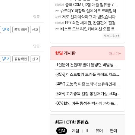
중국 CXMT, D램 매출 점유율 7%…글로벌 4위로 부상
해외겜
슈로대Y 확장팩 업데이트 트레일러
PV
저도 신차계약하고 차 받았습니다
답글
차벤
FF7 외전 세계관, 완결편에 집결
해외겜
비스트 오브 리인카네이션 오픈 트레일러
PV
감
0
공감 확인
신고
새로고침
답글
핫딜
게시판
더보기+
감
2
공감 확인
신고
1인분에 천원대! 별미 물냉면 비빔냉면 10인세트 (메밀/칡/도토리)
[45%] 이스트밸리 트리플 슈레드 치즈, 1kg, 1개
[48%] 고농축 피죤 보타닉 섬유유연제 프리지아 자몽, 1.3L, 4개
[63%] 고기중독 칼집 통갈매기살, 500g, 2팩
68%할인 이롬 황성주 박사의 과채습관 퍼플, 190ml, 16개
최근 HOT한 콘텐츠
린M
게임
IT
유머
연예