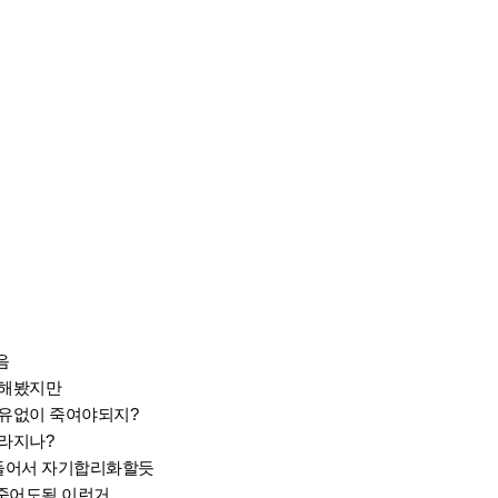
음
 해봤지만
이유없이 죽여야되지?
달라지나?
들어서 자기합리화할듯
죽어도됨 이런거