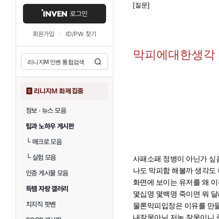
[질문]
로그인
회원가입
ID/PW 찾기
막피에대한생각
리니지M 화제 집중
정보 · 뉴스 모음
팁과 노하우 게시판
└
매크로 모음
└
실험 모음
사패소패 정병이 아닌가 싶
나도 막피함 해볼까 생각도
인증 게시물 모음
화면에 보이는 유저를 왜 
득템 자랑 갤러리
몇십명 몇백명 죽이면 뭐 
치지직 팟벤
물론막피입장은 이유를 만
내잘못아님 저놈 잘못이니 