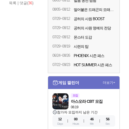
08/05~08/12
얼음 궁전 탐험
목록
|
댓글(
36
)
08/05~08/12
얼어붙은 드래곤의 모래시계
07/29~08/12
공허의 사원 BOOST
07/29~08/12
공허의 사원 명예의 전당
07/22~08/12
몬스터 도감
07/29~08/19
시련의 탑
06/24~08/26
PHOENIX 시즌 패스
07/22~09/23
HOT SUMMER 시즌 패스
게임 캘린더
더보기+
모집
아스오라 CBT 모집
08.19
참가자 모집까지 남은 기간
12
00
46
55
Days
Hours
Min
Sec