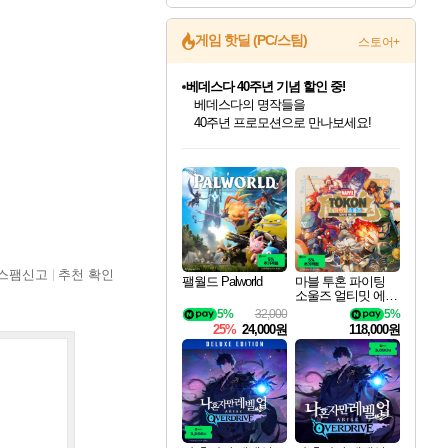
게임 핫딜 (PC/스팀)
스토어+
베데스다 40주년 기념 할인 중!
베데스다의 명작들을
40주년 프로모션으로 만나보세요!
인벤게임즈 8월 특별 할인!
드래곤소드: 어웨이크닝 입점!
문명 7 특별 할인!
귀무자: 검의 길 예약 판매 중!
비스트 오브 리인카네이션 정식 출시!
커세어 코브 출시 기념 할인!
더 렐릭 퍼스트 가디언 정식 출시
마블 투혼 파이팅 소울즈 예약 판매 중!
캡콤 프렌차이즈 할인 진행 중!
캡콤 일부 상품 상시 할인
스타워즈 은하계 레이서
로블록스 기프트 카드 공식 입점
인기 퍼블리셔 모음!
스팀으로 만나는 드래곤소드!
조선&고려 DLC 출시 예정
10% 할인과
게임프릭 신작 IP
해적'섬'을 발전시키자!
설화x하드코어 액션!
마블 히어로 총 출동&화려한 격투!
몬헌, 바하 등 인기 IP를
몬헌 와일즈 & 드래곤즈 도그마2
인벤게임즈에서 10% 추가 적립
Robux를 가장 안전하고
최대 90% 할인가를 만나보세요!
네이버혜택과 함께 만나보세요!
50%할인&추가 적립까지!
이니&베니 혜택까지!
네이버 혜택가와 함께 예약하세요!
할인&네이버혜택으로 만나보세요!
네이버페이 혜택과 만나보세요!
네이버 포인트 혜택까지!
할인가에 만나보세요!
일부 에디션 상시 할인!
혜택으로 예약 판매 중
편안하게 충전하세요
스팸신고
추천 확인
팰월드 Palworld
마블 투혼 파이팅
소울즈 얼티밋 에디
션 예약구매 MARV
5%
32,000
5%
EL Tokon Fighting S
25%
24,000원
118,000원
ouls Ultimate Edition
Pre-Purchase