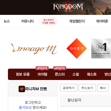
로스트아크
뉴스
커뮤니티
게임캘린더
게이머존
기대평 이벤트
정보 모음
아이템
몬스터
스킬
퀘스트
변신
공유하기
주소보기
복사
리니지M 인벤
잘난감각
로그인하고
출석보상
받으세요!