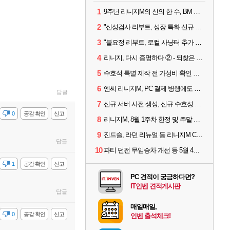
1
9주년 리니지M의 신의 한 수, BM 장비 아데나 판매 예고
2
"신성검사 리부트, 성장 특화 신규 서버" 리니지M 3월 업데이트 예고
3
"불요정 리부트, 로컬 사냥터 추가 예정" 리니지M 9주년 업데이트 예고
4
리니지, 다시 증명하다 ② - 되찾은 모바일 왕좌
5
수호석 특별 제작 전 가성비 확인 필수! 3월 2주차 업데이트 이슈
6
엔씨 리니지M, PC 결제 병행에도 모바일 '매출 1위' 탈환
답글
7
신규 서버 사전 생성, 신규 수호성 추가 등 3월 1주차 업데이트 이슈
감
0
공감 확인
신고
8
리니지M, 8월 1주차 한정 및 주말 제작 정보
9
진드슬, 라던 리뉴얼 등 리니지M ContiNew 업데이트 핵심 요약
답글
10
파티 던전 무임승차 개선 등 5월 4주차 업데이트 이슈
감
1
공감 확인
신고
PC 견적이 궁금하다면?
IT인벤 견적게시판
답글
매일매일,
감
0
공감 확인
신고
인벤 출석체크!