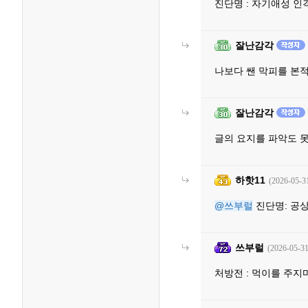
진단명 : 자기애성 인
잘난감각
나보다 쌘 막피를 본
잘난감각
글의 요지를 파악도 
하핫11
(2026-05-3
@쓰부럴
진단명: 공
쓰부럴
(2026-05-31
처방전 : 먹이를 주지