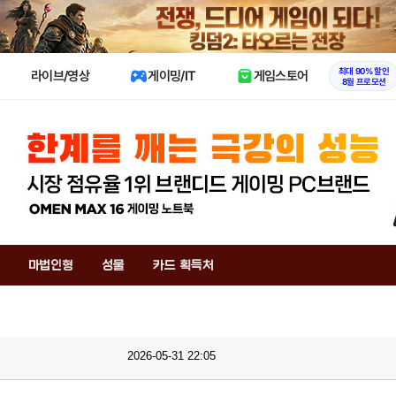
X
최대 90% 할인
라이브/영상
게이밍/IT
게임스토어
8월 프로모션
마법인형
성물
카드 획득처
2026-05-31 22:05