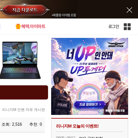
혜택.아이마트
로그인
인
벤
전
체
사
이
트
맵
리니지M 인벤 자유 게시판
조회:
2,516
추천:
0
리니지M 오늘의 이벤트!