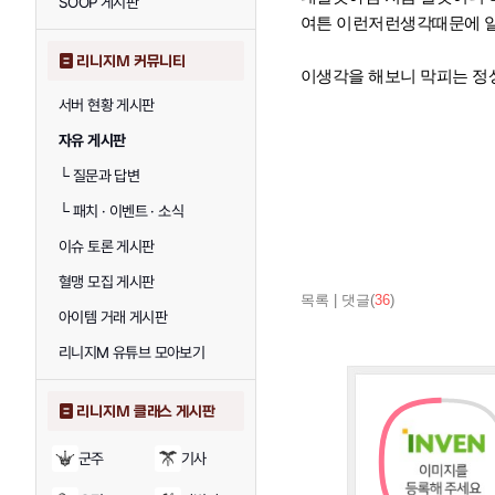
SOOP 게시판
여튼 이런저런생각때문에 
리니지M 커뮤니티
이생각을 해보니 막피는 정
서버 현황 게시판
자유 게시판
└
질문과 답변
└
패치 · 이벤트 · 소식
이슈 토론 게시판
혈맹 모집 게시판
목록
|
댓글(
36
)
아이템 거래 게시판
리니지M 유튜브 모아보기
리니지M 클래스 게시판
군주
기사