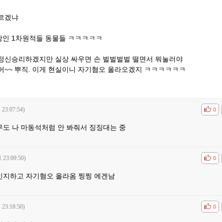
르겠냐
인 1차원적들 동물들 ㅋㅋㅋㅋㅋ
정신승리하겠지만 실상 싸우면 손 벌벌벌벌 떨면서 뭐눌러야
어~~ 뿌직. 이게 현실이니 자기혐오 올라오겠지 ㅋㅋㅋㅋㅋㅋ
 23:07:54)
공감
비공
0
무도 나 마동석처럼 안 봐줘서 징징대는 중
1 23:09:50)
공감
비공
0
 인지하고 자기혐오 올라옴 찡찡 에겐남
 23:18:50)
공감
비공
0