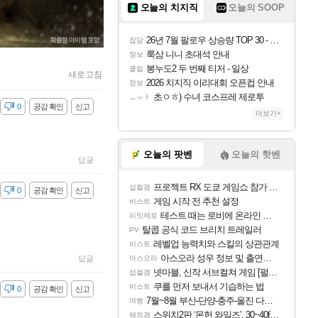
오늘의 치지직
오늘의 SOOP
26년 7월 팔로우 상승량 TOP 30 - 월간 치지직
잡담
룩삼 니니 초대석 안내
정보
봉누도2 두 번째 티저 - 일상
클립
새로고침
2026 치지직 이리대회 오픈컵 안내
정보
초ㅇㅎ) 수녀 코스프레 제로투
ㅗㅜㅑ
감
0
공감 확인
신고
더보기+
오늘의 팟벤
오늘의 핫벤
답글
프로젝트 RX 도쿄 게임쇼 참가 결정
섭컬겜
감
0
공감 확인
신고
게임 시작 전 추천 설정
비스트
테스트 때는 로비에 온라인 기능이 있는데
리밋제로
탈콥 공식 코드 브리치 트레일러
PV
레벨업 능력치와 스킬의 상관관계
비스트
아스오라 성우 정보 및 출연작 모음
답글
아스오라
넷마블, 신작 서브컬쳐 게임 [펄 인 블루] 티저 사이트 오픈
섭컬겜
쿠를 먼저 보내서 기습하는 법
비스트
감
0
공감 확인
신고
7월~8월 부산-단양-충주-울진 다녀왔어요~
여행
스위치2판 ‘몬헌 와일즈’, 30~40fps 목표 추정
해외겜