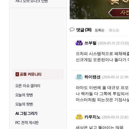
저니 오브 모나크 인벤
(36)
댓글
등록순
|
최신순
쓰부럴
(2026-05-31 22:15:02
으차피 시스템적으로 패채해줄
신규게임 오픈런이나 돌다가 다
공통 커뮤니티
하이탠션
(2026-05-31 22:39:
오픈 이슈 갤러리
아마도 이번에 쏠 대규모 프
나 렉카들 다 그쪽에 투입되서
오늘의 핫벤
마스터처럼 되는것은 기정사
오늘의 팟벤
AI 그림 그리기
카푸치노
(2026-05-31 22:42:
PC 견적 게시판
세상은 넓고 똘아이는 많음