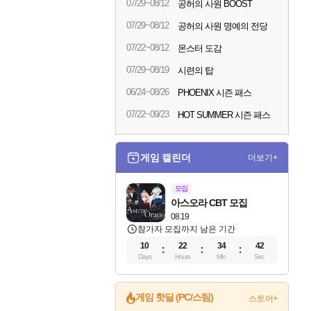
07/29~08/12
공허의 사원 BOOST
07/29~08/12
공허의 사원 명예의 전당
07/22~08/12
몬스터 도감
07/29~08/19
시련의 탑
06/24~08/26
PHOENIX 시즌 패스
07/22~09/23
HOT SUMMER 시즌 패스
게임 캘린더
더보기+
모집
아스오라 CBT 모집
08.19
참가자 모집까지 남은 기간
10
22
34
40
Days
Hours
Min
Sec
게임 핫딜 (PC/스팀)
스토어+