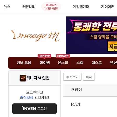
로스트아크
뉴스
커뮤니티
게임캘린더
게이머존
기대평 이벤트
정보 모음
아이템
몬스터
스킬
퀘스트
변신
주소보기
복사
리니지M 인벤
프카이
로그인하고
출석보상
받으세요!
[잡담]
로그인