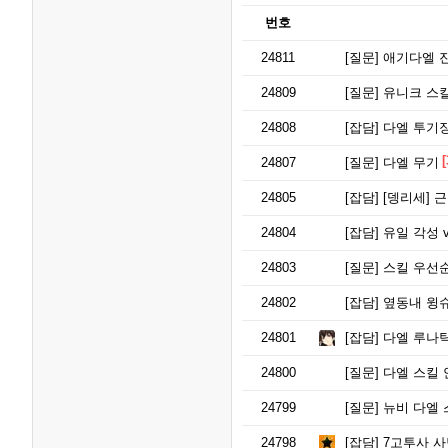
번호
24811
[질문]
애기다엘 진
24809
[질문]
유니크 스킬
24808
[잡담]
다엘 투기
[
24807
[질문]
다엘 무기
24805
[잡담]
[뎅리세] 근뎀
24804
[잡담]
유일 각성 
24803
[질문]
스킬 우선
24802
[잡담]
옆동내 윙슈
24801
[잡담]
다엘 루나틱
24800
[질문]
다엘 스킬 
24799
[질문]
뉴비 다엘 
24798
[잡담]
7고투사 사