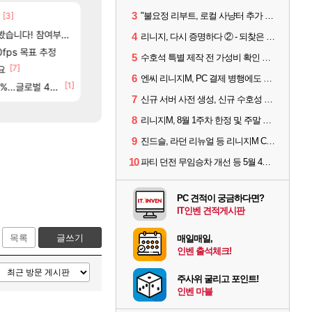
3
[3]
[48]
"불요정 리부트, 로컬 사냥터 추가 예정" 리니지M 9주년 업데이트 예고
ㅇㅂ)진짜 개웃기네 ㅋㅋ
AI발 원가 압박, 메인보드값 오르나
메이플
해외겜
[1]
[132]
았는데...
여부터 추첨까지????
파리바게트 본사에서 연락왔음
메모리 3사, 2027년 생산분 완판?
메이플
해외겜
4
리니지, 다시 증명하다 ② - 되찾은 모바일 왕좌
[9]
[117]
고 ????
0fps 목표 추정
씨발 컬프프 클릭 미스낫네
리싱크드 1.06 패치노트 (8/5)
메이플
리싱크드
5
수호석 특별 제작 전 가성비 확인 필수! 3월 2주차 업데이트 이슈
[7]
[
요
아니 뭔 샤타 안 나왔다고 진짜 화내는 사람도 있네
아사쿠라 마이 성우 정보 및 주요 필모
메이플
아스오라
6
엔씨 리니지M, PC 결제 병행에도 모바일 '매출 1위' 탈환
84]
[1]
[
글로벌 4위로 부상
썬데이가 샤타가 아닌 큰 이유는 경매장 불안정때문일듯
아스오라 성우 정보 및 출연작 모음
메이플
아스오라
7
신규 서버 사전 생성, 신규 수호성 추가 등 3월 1주차 업데이트 이슈
8
리니지M, 8월 1주차 한정 및 주말 제작 정보
9
진드슬, 라던 리뉴얼 등 리니지M ContiNew 업데이트 핵심 요약
10
파티 던전 무임승차 개선 등 5월 4주차 업데이트 이슈
PC 견적이 궁금하다면?
IT인벤 견적게시판
목록
글쓰기
매일매일,
인벤 출석체크!
주사위 굴리고 포인트!
인벤 마블