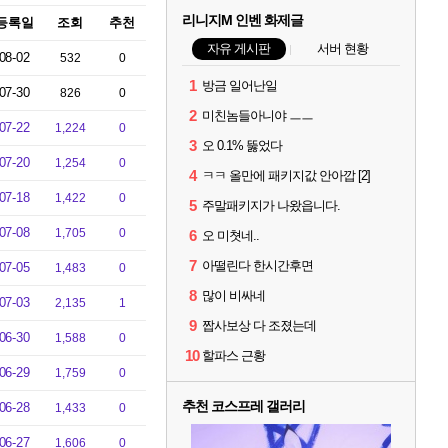
리니지M 인벤 화제글
등록일
조회
추천
자유 게시판
서버 현황
08-02
532
0
1
방금 일어난일
07-30
826
0
2
미친놈들아니야 ㅡㅡ
07-22
1,224
0
3
오 0.1% 뚫었다
07-20
1,254
0
4
ㅋㅋ 올만에 패키지값 안아깝 [2]
07-18
1,422
0
5
주말패키지가 나왔읍니다.
07-08
1,705
0
6
오 미쳣네..
7
아떨린다 한시간후면
07-05
1,483
0
8
많이 비싸네
07-03
2,135
1
9
짭사보상 다 조졌는데
06-30
1,588
0
10
할파스 근황
06-29
1,759
0
추천 코스프레 갤러리
06-28
1,433
0
06-27
1,606
0