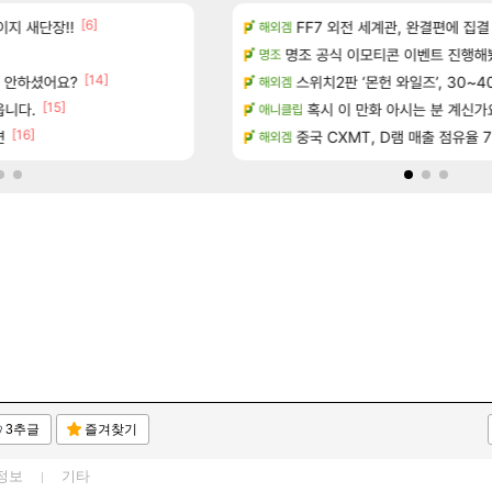
[6]
[5]
지 새단장!!
우 정보 및 주요 필모
대충 연구소요약
FF7 외전 세계관, 완결편에 집결
검은사막
해외겜
(40개) - 귀환한 영혼 도전과제
이제서야 힘들게 50찍고 나가 장궁 받
명조 공식 이모티콘 이벤트 진행해봤습니다! 참
SOL
명조
[14]
서 안하셨어요?
마치고.. (feat. 리아)
풍풍풍 군왕주차가 씹이득 가성비라
스위치2판 ‘몬헌 와일즈’, 30~4
검은사막
해외겜
[15]
[194]
읍니다.
드 아이템 획득 위치 공략 (89개)
골드 파는 게 왜 쌀숭이임?
혹시 이 만화 아시는 분 계신가
로아
애니클립
[16]
[
면
성우 정보 및 주요 필모
현재 나무위키 실검 1위인 김규원
중국 CXMT, D램 매출 점유율 7%…
메이플
해외겜
3추글
즐겨찾기
정보
기타