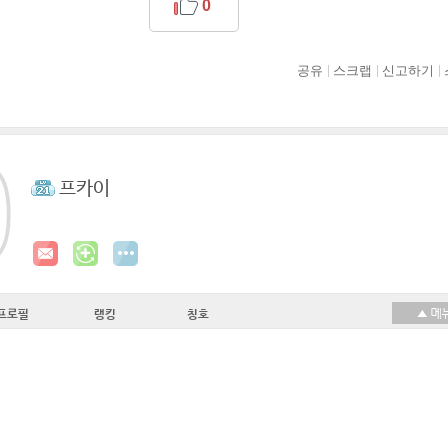
0
공유
스크랩
신고하기
프카이
프로필
랭킹
칭호