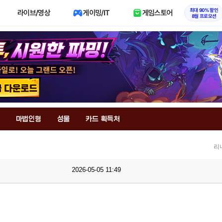
최대 90% 할인
라이브/영상
게이밍/IT
게임스토어
8월 프로모션
마법인형
성물
카드 획득처
리
2026-05-05 11:49