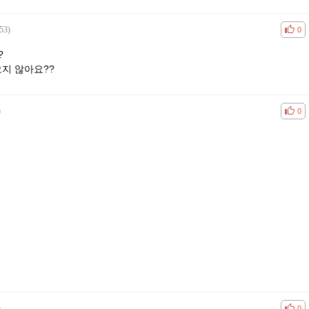
53)
공감
비공
0
?
지 않아요??
)
공감
비공
0
)
공감
비공
0