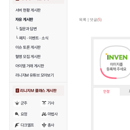
서버 현황 게시판
자유 게시판
목록
|
댓글(
5
)
└
질문과 답변
└
패치 · 이벤트 · 소식
이슈 토론 게시판
혈맹 모집 게시판
아이템 거래 게시판
리니지M 유튜브 모아보기
리니지M 클래스 게시판
인장
군주
기사
요정
마법사
다크엘프
총사