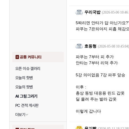
우리국밥
(2026-05-06 10:46:
5짜리면 안타가 답 아닌가요?
파푸는 7은되야지 피흡 체감오
호동형
(2026-05-08 10:45:04
파푸는 7부터 피 추가
공통 커뮤니티
안타는 7부터 리덕 추가
오픈 이슈 갤러리
5강 의미없음 7강 파푸 앞승
오늘의 핫벤
오늘의 팟벤
이후 :
총상 동빙 대응용 린드 갑옷
AI 그림 그리기
딜 올려 주는 발라 갑옷
PC 견적 게시판
이렇게 갑니다
더보기
용기빨
(2026-05-11 18:12:38