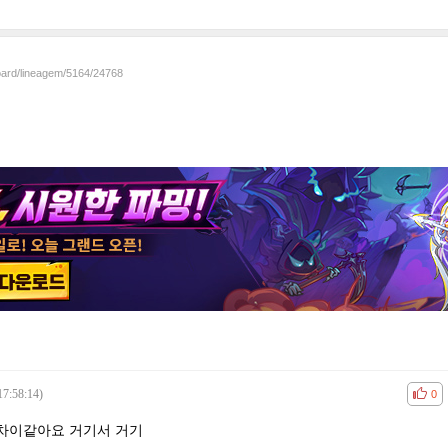
board/lineagem/5164/24768
17:58:14)
공감
비공
0
차이같아요 거기서 거기