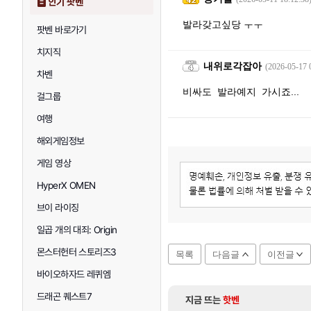
인기 팟벤
발라갖고싶당 ㅜㅜ
팟벤 바로가기
치지직
내위로각잡아
(2026-05-17 
차벤
비싸도 발라예지 가시죠...
걸그룹
여행
해외게임정보
게임 영상
HyperX OMEN
브이 라이징
일곱 개의 대죄: Origin
몬스터헌터 스토리즈3
목록
다음글
이전글
바이오하자드 레퀴엠
드래곤 퀘스트7
지금 뜨는
핫벤