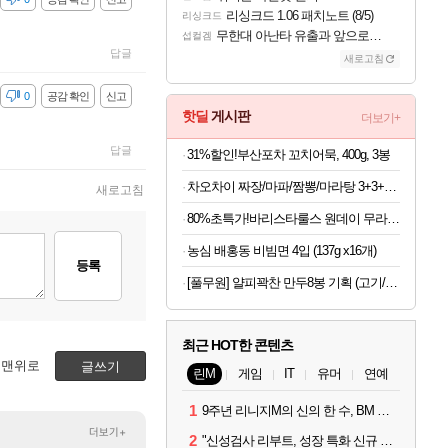
리싱크드 1.06 패치노트 (8/5)
리싱크드
무한대 아난타 유출과 앞으로의 예상 (루머)
섭컬겜
답글
새로고침
감
0
공감 확인
신고
핫딜
게시판
더보기+
답글
31%할인!부산포차 꼬치어묵, 400g, 3봉
차오차이 짜장/마파/짬뽕/마라탕 3+3+3 골라담기(+2개 증정)
새로고침
80%초특가!바리스타룰스 원데이 무라벨, 아메리카노, 350ml, 20개
농심 배홍동 비빔면 4입 (137g x16개)
등록
[풀무원] 얄피꽉찬 만두8봉 기획 (고기/김치/교자/물만두 외)
최근 HOT한 콘텐츠
맨위로
글쓰기
린M
게임
IT
유머
연예
1
9주년 리니지M의 신의 한 수, BM 장비 아데나 판매 예고
더보기+
2
"신성검사 리부트, 성장 특화 신규 서버" 리니지M 3월 업데이트 예고