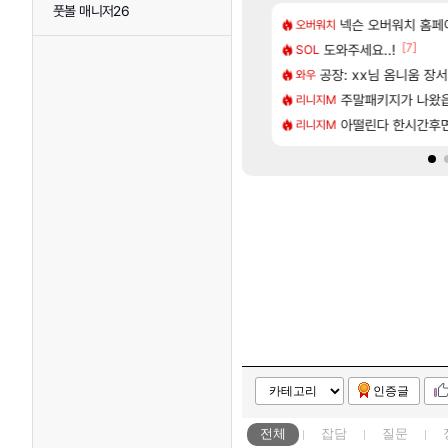
풋볼 매니저26
[48]
짜 개웃기네 ㅋㅋ
발 원가 압박, 메인보드값 오르나
넥슨 오버워치 홈페이
아키츠 아키나 성
오버워치
아스오라
[132]
[7]
게트 본사에서 연락왔음
 3사, 2027년 생산분 완판?
도와주세요..!
모든 성소 위치 공략 
SOL
비스트
[117]
프프 클릭 미스낫네
크드 1.06 패치노트 (8/5)
공장: xx님 옴니움 장
프롤로그 테스트를 
와우
리밋제로
[85]
 샤타 안 나왔다고 진짜 화내는 사람도 있네
사쿠라 마이 성우 정보 및 주요 필모
주말패키지가 나왔
모든 바우에라 업그레이
리니지M
비스트
[58]
샤타가 아닌 큰 이유는 경매장 불안정때문일듯
스오라 성우 정보 및 출연작 모음
아떨린다 한시간후
카가미하라 하루 
리니지M
아스오라
인증글
전체
잡담
질문