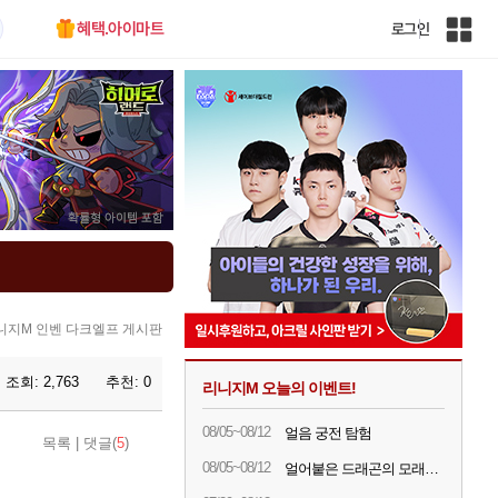
혜택.아이마트
로그인
인
벤
전
체
사
이
트
맵
니지M 인벤 다크엘프 게시판
조회:
2,763
추천:
0
리니지M 오늘의 이벤트!
08/05~08/12
얼음 궁전 탐험
목록
|
댓글(
5
)
08/05~08/12
얼어붙은 드래곤의 모래시계