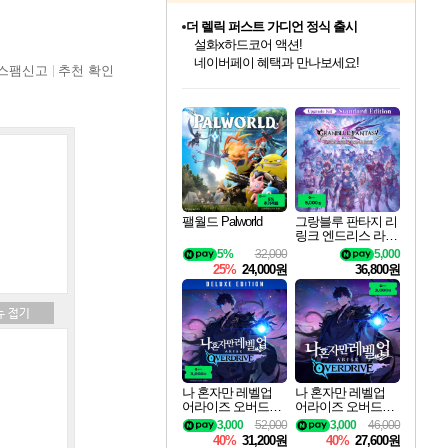
더 렐릭 퍼스트 가디언 정식 출시
설화x하드코어 액션!
네이버페이 혜택과 만나보세요!
스팸신고
추천 확인
인벤게임즈 8월 특별 할인!
드래곤소드: 어웨이크닝 입점!
문명 7 특별 할인!
마블 투혼 파이팅 소울즈 정식출시!
귀무자: 검의 길 예약 판매 중!
비스트 오브 리인카네이션 정식 출시!
커세어 코브 출시 기념 할인!
베데스다 40주년 기념 할인 중!
캡콤 프렌차이즈 할인 진행 중!
캡콤 일부 상품 상시 할인
스타워즈 은하계 레이서
로블록스 기프트 카드 공식 입점
인기 퍼블리셔 모음!
스팀으로 만나는 드래곤소드!
조선&고려 DLC 출시 예정
마블 히어로 총 출동&화려한 격투!
10% 할인과
게임프릭 신작 IP
해적'섬'을 발전시키자!
베데스다의 명작들을
몬헌, 바하 등 인기 IP를
몬헌 와일즈 & 드래곤즈 도그마2
인벤게임즈에서 10% 추가 적립
Robux를 가장 안전하고
최대 90% 할인가를 만나보세요!
네이버혜택과 함께 만나보세요!
50%할인&추가 적립까지!
네이버 포인트 혜택까지!
이니&베니 혜택까지!
네이버 혜택가와 함께 예약하세요!
할인&네이버혜택으로 만나보세요!
40주년 프로모션으로 만나보세요!
할인가에 만나보세요!
일부 에디션 상시 할인!
혜택으로 예약 판매 중
편안하게 충전하세요
팰월드 Palworld
그랑블루 판타지 리
링크 엔드리스 라그
나로크 업그레이드
5%
32,000
5,000
킷 Granblue Fantasy
25%
24,000원
36,800원
Relink Endless Ragn
arok Upgrade Kit DL
C
나 혼자만 레벨업
나 혼자만 레벨업
어라이즈 오버드라
어라이즈 오버드라
이브 디럭스 에디션
이브 Solo Leveling A
3,000
52,000
3,000
46,000
Solo Leveling Arise
rise
40%
31,200원
40%
27,600원