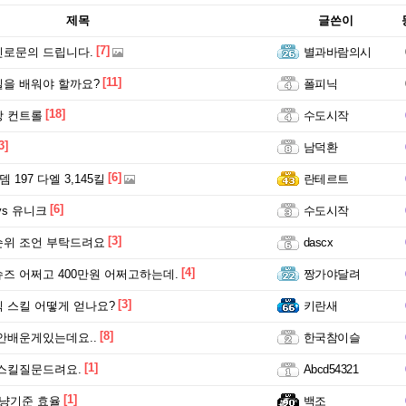
제목
글쓴이
[7]
로문의 드립니다.
별과바람의시
[11]
을 배워야 할까요?
폴피닉
[18]
장 컨트롤
수도시작
3]
남덕환
[6]
 197 다엘 3,145킬
란테르트
[6]
vs 유니크
수도시작
[3]
순위 조언 부탁드려요
dascx
[4]
즈 어쩌고 400만원 어쩌고하는데.
짱가야달려
[3]
 스킬 어떻게 얻나요?
키란새
[8]
안배운게있는데요..
한국참이슬
[1]
스킬질문드려요.
Abcd54321
[1]
냥기준 효율
백조