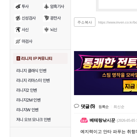
투사
암흑기사
신성검사
광전사
주소복사
https://www.inven.co.kr/
사신
뇌신
마검사
리니지 IP 커뮤니티
리니지 클래식 인벤
리니지 리마스터 인벤
리니지2 인벤
리니지2M 인벤
(5)
댓글
등록순
|
최신순
리니지W 인벤
저니 오브 모나크 인벤
베테랑낚시꾼
(2026-05-05 
예지력이고 안타 파푸는 취향