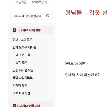
회원가입
ID/PW 찾기
형님들 . .갑옷 선
리니지M 화제 집중
정보 · 뉴스 모음
팁과 노하우 게시판
└
매크로 모음
└
실험 모음
5파프 vs 5안타
인증 게시물 모음
인내력 차야 하는거죠?
득템 자랑 갤러리
치지직 팟벤
SOOP 게시판
리니지M 커뮤니티