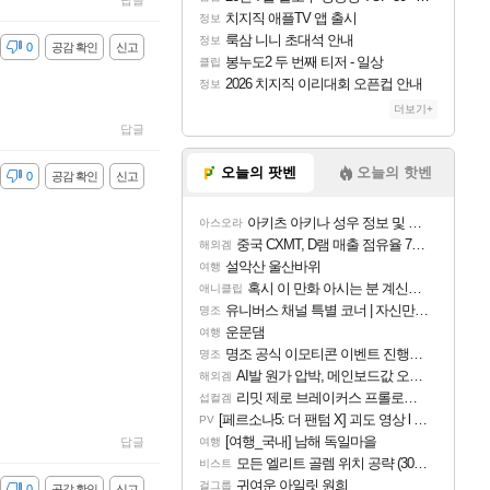
답글
치지직 애플TV 앱 출시
정보
룩삼 니니 초대석 안내
정보
감
0
공감 확인
신고
봉누도2 두 번째 티저 - 일상
클립
2026 치지직 이리대회 오픈컵 안내
정보
더보기+
답글
오늘의 팟벤
오늘의 핫벤
감
0
공감 확인
신고
아키츠 아키나 성우 정보 및 주요 필모
아스오라
중국 CXMT, D램 매출 점유율 7%…글로벌 4위로 부상
해외겜
설악산 울산바위
여행
혹시 이 만화 아시는 분 계신가요
애니클립
유니버스 채널 특별 코너 | 자신만의 스타일
명조
운문댐
여행
명조 공식 이모티콘 이벤트 진행해봤습니다! 참여부터 추첨까지????
명조
AI발 원가 압박, 메인보드값 오르나
해외겜
리밋 제로 브레이커스 프롤로그 테스트 후기 영상 업로드
섭컬겜
[페르소나5: 더 팬텀 X] 괴도 영상 l 타카마키 안·댄싱 스타
PV
[여행_국내] 남해 독일마을
답글
여행
모든 엘리트 골렘 위치 공략 (30개) - 방랑 결투가
비스트
귀여운 아일릿 원희
걸그룹
감
0
공감 확인
신고