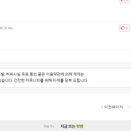
08:50:44)
공감
비공
0
이전페이지
지금 뜨는
팟벤
더보기+