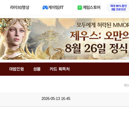
최대 90% 할인
라이브/영상
게이밍/IT
게임스토어
8월 프로모션
마법인형
성물
카드 획득처
리
2026-05-13 16:45