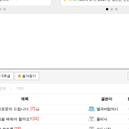
3추글
즐겨찾기
정보
기타
제목
글쓴이
[7]
로문의 드립니다.
별과바람의시
[11]
을 배워야 할까요?
폴피닉
[18]