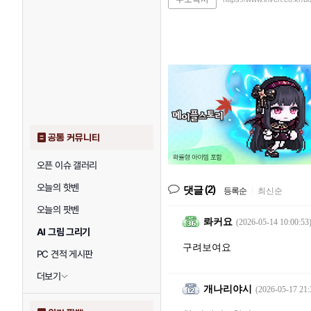
공통 커뮤니티
오픈 이슈 갤러리
오늘의 핫벤
(2)
댓글
등록순
|
최신순
오늘의 팟벤
롸커요
(2026-05-14 10:00:53
AI 그림 그리기
구려보여요
PC 견적 게시판
더보기
개나리야시
(2026-05-17 21: