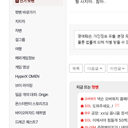
인기 팟벤
형 사지마.. 참아..
팟벤 바로가기
치지직
차벤
걸그룹
여행
해외게임정보
게임 영상
목록
다음글
이전글
HyperX OMEN
브이 라이징
지금 뜨는
핫벤
일곱 개의 대죄: Origin
[48]
짜 개웃기네 ㅋㅋ
사쿠라 마이 성우 정보 및 주요 필모
넥슨 오버워치 홈페이
모든 바우에라 업그레이
오버워치
비스트
몬스터헌터 스토리즈3
[117]
[7]
프프 클릭 미스낫네
스오라 성우 정보 및 출연작 모음
도와주세요..!
카가미하라 하루 
SOL
아스오라
[134]
게트 본사에서 연락왔음
성소 위치 공략 (40개) - 귀환한 영혼 도전과제
바이오하자드 레퀴엠
공장: xx님 옴니움 장
8월 28일 넷플릭
와우
GTA6
[226]
 1위길드 내 대규모 인원이탈종용 추정사건
키츠 아키나 성우 정보 및 주요 필모
이제서야 힘들게 50찍고
[여행_국내] 남해 
SOL
여행
드래곤 퀘스트7
[16]
 헬스녀 레깅스핏 ㄷㄷ
로그 테스트를 마치고.. (feat. 리아)
[무무기획 · 새출발]
주말패키지가 나왔
리니지M
명조