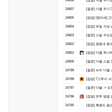
24808
[잡담]
다엘 투기
[
24807
[질문]
다엘 무기
24805
[잡담]
[뎅리세] 근뎀
24804
[잡담]
유일 각성 
24803
[질문]
스킬 우선
24802
[잡담]
옆동내 윙슈
24801
[잡담]
다엘 루나틱
24800
[질문]
다엘 스킬 
24799
[질문]
뉴비 다엘 
24798
[잡담]
7고투사 사
24797
[질문]
다엘 -> 
24796
[잡담]
전투 방법 
24795
[잡담]
흑왕도 옵