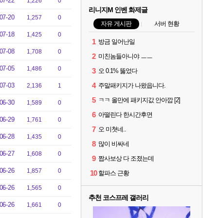
07-22
1,226
0
리니지M 인벤 화제글
07-20
1,257
0
자유 게시판
서버 현황
07-18
1,425
0
1
방금 일어난일
07-08
1,708
0
2
미친놈들아니야 ㅡㅡ
07-05
1,486
0
3
오 0.1% 뚫었다
4
07-03
주말패키지가 나왔읍니다.
2,136
1
5
ㅋㅋ 올만에 패키지값 안아깝 [2]
06-30
1,589
0
6
아떨린다 한시간후면
06-29
1,761
0
7
오 미쳣네..
06-28
1,435
0
8
많이 비싸네
06-27
1,608
0
9
짭사보상 다 조졌는데
06-26
1,857
0
10
할파스 근황
06-26
1,565
0
추천 코스프레 갤러리
06-26
1,661
0