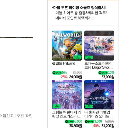
마블 투혼 파이팅 소울즈 정식출시!
마블 히어로 총 출동&화려한 격투!
네이버 포인트 혜택까지!
인벤게임즈 8월 특별 할인!
드래곤소드: 어웨이크닝 입점!
문명 7 특별 할인!
귀무자: 검의 길 예약 판매 중!
비스트 오브 리인카네이션 정식 출시!
커세어 코브 출시 기념 할인!
더 렐릭 퍼스트 가디언 정식 출시
베데스다 40주년 기념 할인 중!
캡콤 프렌차이즈 할인 진행 중!
캡콤 일부 상품 상시 할인
스타워즈 은하계 레이서
로블록스 기프트 카드 공식 입점
인기 퍼블리셔 모음!
스팀으로 만나는 드래곤소드!
조선&고려 DLC 출시 예정
10% 할인과
게임프릭 신작 IP
해적'섬'을 발전시키자!
설화x하드코어 액션!
베데스다의 명작들을
몬헌, 바하 등 인기 IP를
몬헌 와일즈 & 드래곤즈 도그마2
인벤게임즈에서 10% 추가 적립
Robux를 가장 안전하고
최대 90% 할인가를 만나보세요!
네이버혜택과 함께 만나보세요!
50%할인&추가 적립까지!
이니&베니 혜택까지!
네이버 혜택가와 함께 예약하세요!
할인&네이버혜택으로 만나보세요!
네이버페이 혜택과 만나보세요!
40주년 프로모션으로 만나보세요!
할인가에 만나보세요!
일부 에디션 상시 할인!
혜택으로 예약 판매 중
편안하게 충전하세요
팰월드 Palworld
드래곤소드 어웨이
크닝 DragonSword A
wakening
5%
32,000
10%
25%
24,000원
33,000원
그랑블루 판타지 리
나 혼자만 레벨업
스팸신고
추천 확인
링크 엔드리스 라그
어라이즈 오버드라
나로크 업그레이드
이브 디럭스 에디션
5,000
3,000
52,000
킷 Granblue Fantasy
Solo Leveling Arise
36,800원
40%
31,200원