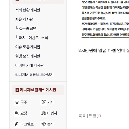
서버 현황 게시판
자유 게시판
└
질문과 답변
└
패치 · 이벤트 · 소식
이슈 토론 게시판
350만원에 말섬 다엘 인데 
혈맹 모집 게시판
아이템 거래 게시판
리니지M 유튜브 모아보기
리니지M 클래스 게시판
군주
기사
요정
마법사
목록
|
댓글(
2
)
다크엘프
총사