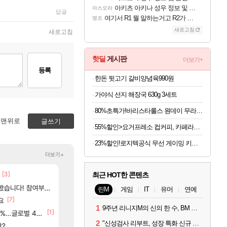
아키츠 아키나 성우 정보 및 주요 필모
아스오라
답글
여기서 R1 뭘 말하는거고 R2가 뭘말하는걸까요?
명조
새로고침
새로고침
핫딜
게시판
더보기+
등록
한돈 뒷고기 갈비양념육990원
가야식 선지 해장국 630g 3세트
80%초특가!바리스타룰스 원데이 무라벨, 아메리카노, 350ml, 20개
맨위로
글쓰기
55%할인>요거프레소 컵커피, 카페라떼 200ml 10개 + 카페모카 200ml 10개, 20개
23%할인!로지텍공식 무선 게이밍 키보드 화이트, 갈축
더보기+
[3]
[48]
ㅇㅂ)진짜 개웃기네 ㅋㅋ
아사쿠라 마이 성우 정보 및 주요 필모
최근 HOT한 콘텐츠
메이플
아스오라
[117]
여부터 추첨까지????
씨발 컬프프 클릭 미스낫네
아스오라 성우 정보 및 출연작 모음
메이플
아스오라
린M
게임
IT
유머
연예
[7]
[9]
[134]
고 ????
요
파리바게트 본사에서 연락왔음
모든 성소 위치 공략 (40개) - 귀환한 영혼 도전과
메이플
비스트
1
9주년 리니지M의 신의 한 수, BM 장비 아데나 판매 예고
[1]
[2
글로벌 4위로 부상
베라서버 1위길드 내 대규모 인원이탈종용 추정사건
아키츠 아키나 성우 정보 및 주요 필모
메이플
아스오라
2
"신성검사 리부트, 성장 특화 신규 서버" 리니지M 3월 업데이트 예고
84]
[16]
판?
02년생 헬스녀 레깅스핏 ㄷㄷ
프롤로그 테스트를 마치고.. (feat. 리아)
FCO
리밋제로