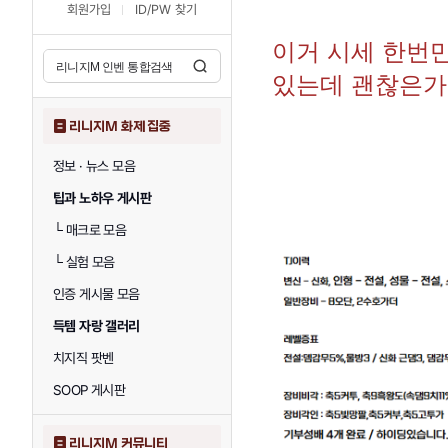
회원가입
ID/PW 찾기
이거 시세 한번
있는데 괜찮은가요
리니지M 화제 집중
정보 · 뉴스 모음
팁과 노하우 게시판
└
매크로 모음
└
실험 모음
인증 게시물 모음
득템 자랑 갤러리
치지직 팟벤
SOOP 게시판
리니지M 커뮤니티