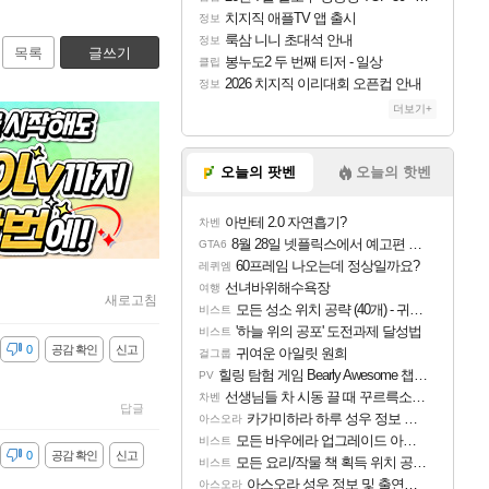
치지직 애플TV 앱 출시
정보
룩삼 니니 초대석 안내
정보
목록
글쓰기
봉누도2 두 번째 티저 - 일상
클립
2026 치지직 이리대회 오픈컵 안내
정보
더보기+
오늘의 팟벤
오늘의 핫벤
아반테 2.0 자연흡기?
차벤
8월 28일 넷플릭스에서 예고편 공개 예정
GTA6
60프레임 나오는데 정상일까요?
레퀴엠
선녀바위해수욕장
여행
새로고침
모든 성소 위치 공략 (40개) - 귀환한 영혼 도전과제
비스트
'하늘 위의 공포' 도전과제 달성법
비스트
감
0
공감 확인
신고
귀여운 아일릿 원희
걸그룹
힐링 탐험 게임 Bearly Awesome 챕터 1 트레일러
PV
선생님들 차 시동 끌 때 꾸르륵소리나는데
차벤
답글
카가미하라 하루 성우 정보 및 주요 필모
아스오라
모든 바우에라 업그레이드 아이템 획득 위치 공략 (89개)
비스트
감
0
공감 확인
신고
모든 요리/작물 책 획득 위치 공략 (36개) - 미식가 도전과제
비스트
아스오라 성우 정보 및 출연작 모음
아스오라