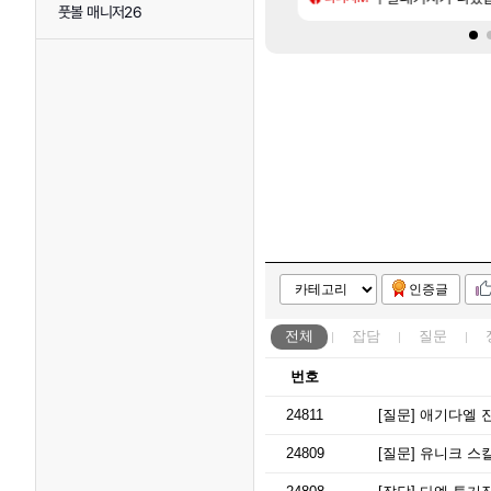
풋볼 매니저26
인증글
전체
잡담
질문
번호
24811
[질문]
애기다엘 진
24809
[질문]
유니크 스킬