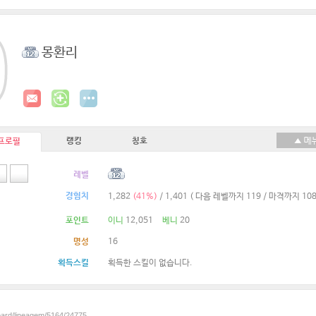
몽환리
랭킹
칭호
프로필
레벨
경험치
1,282
(41%)
/ 1,401
( 다음 레벨까지 119 / 마격까지 108
포인트
이니
12,051
베니
20
명성
16
획득스킬
획득한 스킬이 없습니다.
board/lineagem/5164/24775