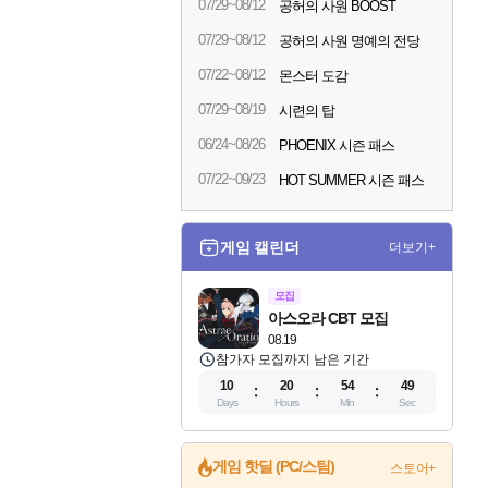
07/29~08/12
공허의 사원 BOOST
07/29~08/12
공허의 사원 명예의 전당
07/22~08/12
몬스터 도감
07/29~08/19
시련의 탑
06/24~08/26
PHOENIX 시즌 패스
07/22~09/23
HOT SUMMER 시즌 패스
게임 캘린더
더보기+
모집
아스오라 CBT 모집
08.19
참가자 모집까지 남은 기간
10
20
54
48
Days
Hours
Min
Sec
게임 핫딜 (PC/스팀)
스토어+