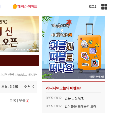
혜택.아이마트
로그인
인
벤
전
체
사
이
트
맵
니지M 인벤 다크엘프 게시판
조회:
3,280
추천:
0
리니지M 오늘의 이벤트!
08/05~08/12
얼음 궁전 탐험
목록
|
댓글(
2
)
08/05~08/12
얼어붙은 드래곤의 모래시계