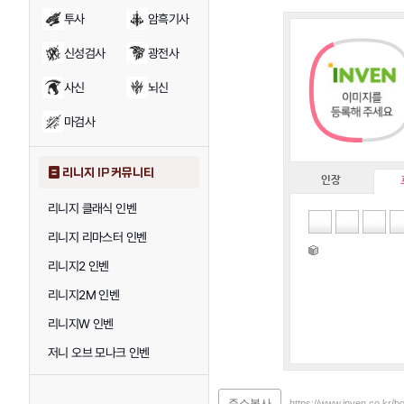
투사
암흑기사
신성검사
광전사
사신
뇌신
마검사
리니지 IP 커뮤니티
인장
리니지 클래식 인벤
리니지 리마스터 인벤
리니지2 인벤
리니지2M 인벤
리니지W 인벤
저니 오브 모나크 인벤
주소복사
https://www.inven.co.kr/