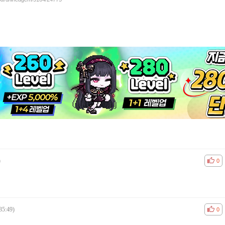
)
공감
비공
0
35:49)
공감
비공
0