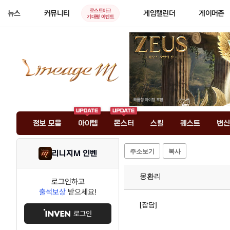
로스트아크
뉴스
커뮤니티
게임캘린더
게이머존
기대평 이벤트
정보 모음
아이템
몬스터
스킬
퀘스트
변신
주소보기
복사
리니지M 인벤
몽환리
로그인하고
출석보상
받으세요!
[잡담]
로그인