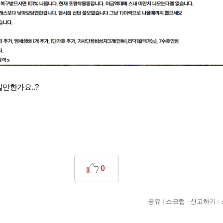
살만한가요..?
0
공유
스크랩
신고하기