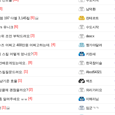
장 컨트롤
수도시작
3]
남덕환
[6]
 197 다엘 3,145킬
란테르트
[6]
vs 유니크
수도시작
[3]
순위 조언 부탁드려요
dascx
[4]
즈 어쩌고 400만원 어쩌고하는데.
짱가야달려
[3]
 스킬 어떻게 얻나요?
키란새
[8]
안배운게있는데요..
한국참이슬
[1]
스킬질문드려요.
Abcd54321
[1]
냥기준 효율
백조
[2]
요정클체 괜찮을까요?
와리가리요
[4]
좀 알려주세요 ㅠㅠ
이해리님
[1]
션
임군ㄱㄱ