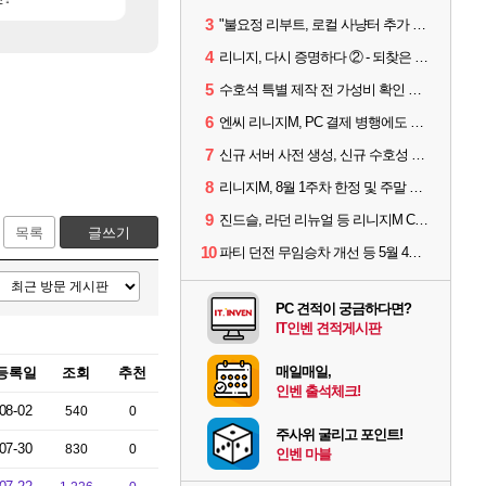
3
"불요정 리부트, 로컬 사냥터 추가 예정" 리니지M 9주년 업데이트 예고
4
리니지, 다시 증명하다 ② - 되찾은 모바일 왕좌
5
수호석 특별 제작 전 가성비 확인 필수! 3월 2주차 업데이트 이슈
6
엔씨 리니지M, PC 결제 병행에도 모바일 '매출 1위' 탈환
7
신규 서버 사전 생성, 신규 수호성 추가 등 3월 1주차 업데이트 이슈
8
리니지M, 8월 1주차 한정 및 주말 제작 정보
9
진드슬, 라던 리뉴얼 등 리니지M ContiNew 업데이트 핵심 요약
목록
글쓰기
10
파티 던전 무임승차 개선 등 5월 4주차 업데이트 이슈
PC 견적이 궁금하다면?
IT인벤 견적게시판
매일매일,
등록일
조회
추천
인벤 출석체크!
08-02
540
0
주사위 굴리고 포인트!
07-30
830
0
인벤 마블