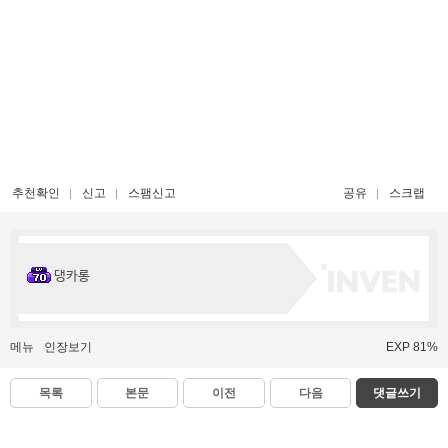
추천확인
신고
스팸신고
공유
스크랩
댕카롱
메뉴
인장보기
EXP 81%
목록
본문
이전
다음
댓글쓰기