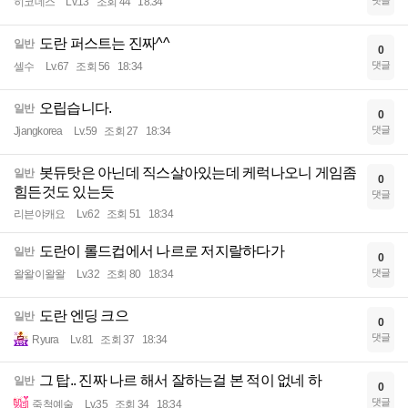
댓글
히코데스
Lv.13
조회 44
18:34
도란 퍼스트는 진짜^^
일반
0
댓글
셀수
Lv.67
조회 56
18:34
오립습니다.
일반
0
댓글
Jjangkorea
Lv.59
조회 27
18:34
봇듀탓은 아닌데 직스살아있는데 케럭나오니 게임좀
일반
0
힘든것도 있는듯
댓글
리븐야캐요
Lv.62
조회 51
18:34
도란이 롤드컵에서 나르로 저지랄하다가
일반
0
댓글
왈왈이왈왈
Lv.32
조회 80
18:34
도란 엔딩 크으
일반
0
댓글
Ryura
Lv.81
조회 37
18:34
그 탑.. 진짜 나르 해서 잘하는걸 본 적이 없네 하
일반
0
댓글
죽척예술
Lv.35
조회 34
18:34