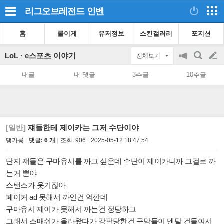
리그오브레전드
인벤
홈
롤이게
유저정보
스킨갤러리
포지션
LoL · e스포츠 이야기
전체보기
공
검
글
지
색
내글
내 댓글
3추글
10추글
on/off
쓰
기
[일반]
쟤들한테 제이카는 그저 수단이야
댕카롱
댓글: 6 개
조회:
906
2025-05-12 18:47:54
단지 쟤들은 구마유시를 까고 싶은데 수단이 제이카니까 그걸로 까
는거 뿐야
스탠스가 웃기잖아
페이커 ad 못해서 까인건 억깐데
구마유시 제이카 못해서 까는건 정당하고
그래서 스매쉬가 올라왔다가 강판당한건 구맘들이 멘탈 건들여서