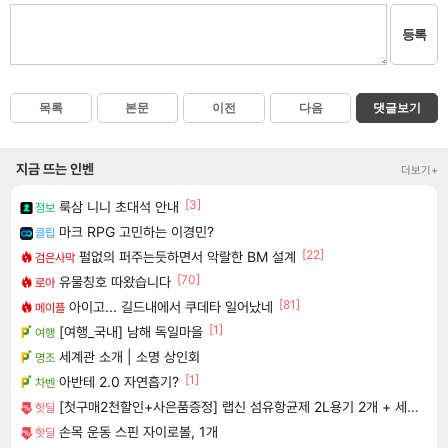
등록
목록
본문
이전
다음
댓글보기
지금 뜨는 인벤
더보기+
[3]
룩삼 니니 초대석 안내
정보
마크 RPG 고민하는 이경민?
클립
[22]
펄없의 퍼주는듯하면서 악랄한 BM 설계
검은사막
[70]
유물칭호 따왔습니다
로아
[81]
아이고... 길드내에서 쿠데타 일어났네
메이플
[1]
[여행_국내] 남해 독일마을
여행
세계관 소개 | 소명 상인회
명조
[1]
아반테 2.0 자연흡기?
차벤
[첫구매2천할인+사은품증정] 랩신 섬유항균제 2L용기 2개 + 세탁세제 300ML 2개 증정
핫딜
손목 운동 스핀 자이로볼, 1개
핫딜