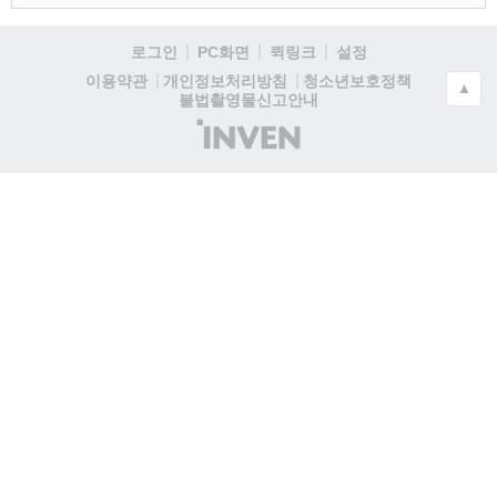
로그인
PC화면
퀵링크
설정
청소년보호정책
이용약관
개인정보처리방침
▲
불법촬영물신고안내
(주)
인
벤