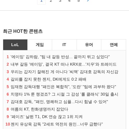
1
2
3
4
5
최근 HOT한 콘텐츠
LoL
게임
IT
유머
연예
1
'에이밍' 김하람, "팀 내 갈등 반성... 끝까지 뛰고 싶었다"
2
내부 갈등 '에이밍', 결국 KT 떠나 KRX로...'지우'와 트레이드
3
우리는 갑자기 잘해진 게 아니다 '씨맥' 김대호 감독의 자신감
4
갈피를 잡지 못한 젠지, DK에게도 0:2 패배
5
임재현 감독대행 "패인은 복합적", '도란' "팀에 과부하 왔다"
6
치명타 1% 룬 챙겼죠? 그 시절 그 감성 '롤 클래식' 30일 출시
7
김대호 감독, "패인, 명쾌하고 심플...다시 힘낼 수 있어"
8
여름의 KT, 한화생명까지 잡았다
9
'페이즈' 날뛴 T1, DK 연승 끊고 1위 지켜
10
젠지 유상욱 감독 "2세트 역전의 원인...너무 급했다"