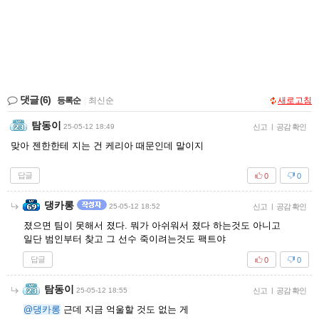
댓글
(6)
등록순
|
최신순
새로고침
탐동이
25-05-12 18:49
신고
|
공감 확인
맞아 젠한한테 지는 건 케리아 때문인데 말이지
답글
0
0
댕카롱
25-05-12 18:52
신고
|
공감 확인
졌으면 팀이 못해서 졌다. 뭐가 아쉬워서 졌다 하는것도 아니고
일단 범인부터 찾고 그 선수 죽이려는것도 팩트야
답글
0
0
탐동이
25-05-12 18:55
신고
|
공감 확인
@댕카롱
근데 지금 억울할 것도 없는 게