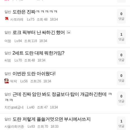
도란은 진짜ㅋㅋㅋㅋㅋ
일반
0
댓글
사토라레
Lv.75
조회 48
18:34
로크 픽부터 난 싸하긴 했어
일반
1
댓글
여챔
Lv.84
조회 118
18:34
2세트 도란 대체 뭐한거임?
일반
0
댓글
씨범
Lv.70
조회 48
18:34
이번판 도란 아쉬웠다!
일반
0
댓글
떡락
Lv.56
조회 26
18:34
근데 진짜 암만 봐도 정글보다 탑이 개급하긴한데 ㅋ
일반
0
ㅋㅋ
댓글
치킨goat굽네
Lv.40
조회 47
18:34
도란 저렇게 플쓸거엿으면 부시에서쓰지
일반
1
댓글
사올라희귀종
Lv.83
조회 70
18:33