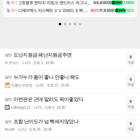
그랑블루 판타지 리링크 엔드리스 라그나로크 Granblue Fantasy Relink Endless Ragnarok
66,800원
7,000
특가
디제이맥스 리스펙트 V V 리버티 3 팩 DJMAX RESPECT V V Liberty 3 Pack DLC
60%
11,920원
12%
특가
도난지원금 페난지원금주면
일반
0
댓글
히코데스
Lv.13
조회 1
18:36
누가누가 폼이 좋니 안좋니 해도
일반
0
댓글
피뽑는유현찡
Lv.82
조회 10
18:36
이번판은 근데 알리도 픽이좋았다
일반
0
댓글
Lethargy123
Lv.73
조회 4
18:36
조합 난이도가 넘 빡세지않았나
일반
0
댓글
Nozari
Lv.12
조회 26
18:36