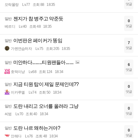
댓글
모락몰랑
Lv.77
조회 88
18:35
젠지가 참 병주고 약준듯
일반
0
댓글
베르디
Lv.40
조회 48
18:35
이번판은 페이커가 똥임
일반
7
댓글
가렌연습하자
Lv.75
조회 205
18:35
미안하다..........티원팬들아........
일반
6
댓글
호떡이냥
Lv.68
조회 124
18:34
지금 티원 탑이 제일 문제인데??
일반
0
댓글
이카루엘
Lv.74
조회 50
18:34
도란 내리고 오너를 올려라 그냥
일반
0
댓글
씨범
Lv.70
조회 40
18:34
도란 나르 왜하는거야?
일반
0
댓글
안해다
Lv.76
조회 48
18:34