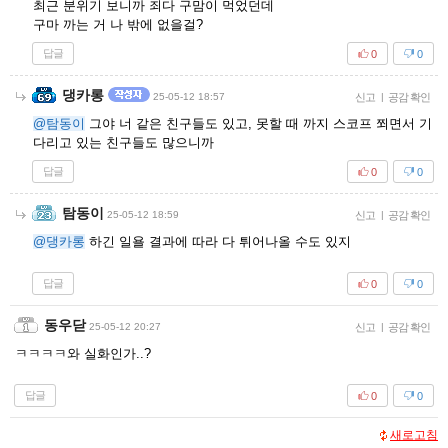
최근 분위기 보니까 죄다 구맘이 먹었던데
구마 까는 거 나 밖에 없을걸?
답글
0
0
댕카롱
25-05-12 18:57
신고
|
공감 확인
@탐동이
그야 너 같은 친구들도 있고, 못할 때 까지 스코프 쬐면서 기
다리고 있는 친구들도 많으니까
답글
0
0
탐동이
25-05-12 18:59
신고
|
공감 확인
@댕카롱
하긴 일욜 결과에 따라 다 튀어나올 수도 있지
답글
0
0
동우닫
25-05-12 20:27
신고
|
공감 확인
ㅋㅋㅋㅋ와 실화인가..?
답글
0
0
새로고침