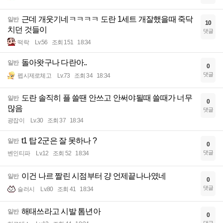
근데 개웃기네ㅋㅋㅋㅋ 도란 1세트 개잘했을때 죽닥
일반
10
치던 것들이
댓글
떡락
Lv.56
조회 151
18:34
돌아왓구나 다란아..
일반
0
댓글
펩시제로체고
Lv.73
조회 34
18:34
도란 솔직히 플 쓸땐 안쓰고 안써야될때 쓸때가 너무
일반
0
많음
댓글
광잡이
Lv.30
조회 37
18:34
t1 탑 2군은 잘 못하나 ?
일반
0
댓글
벤인티파
Lv.12
조회 52
18:34
이건 나르 짤린 시점부터 걍 언제끝나나였네
일반
0
댓글
슬러시
Lv.80
조회 41
18:34
해태쓰라고 시발 톰년아
일반
0