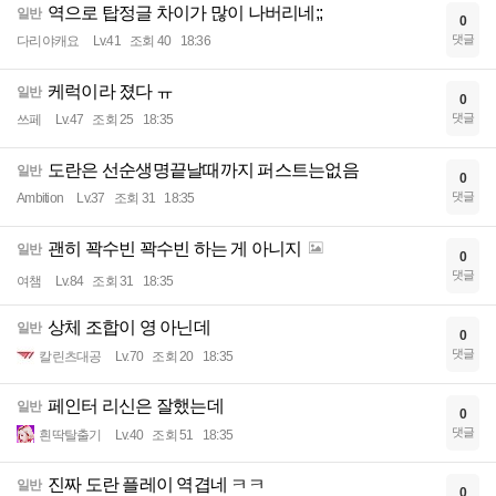
역으로 탑정글 차이가 많이 나버리네;;
일반
0
댓글
다리야캐요
Lv.41
조회 40
18:36
케럭이라 졌다 ㅠ
일반
0
댓글
쓰페
Lv.47
조회 25
18:35
도란은 선순생명끝날때까지 퍼스트는없음
일반
0
댓글
Ambition
Lv.37
조회 31
18:35
괜히 꽉수빈 꽉수빈 하는 게 아니지
일반
0
댓글
여챔
Lv.84
조회 31
18:35
상체 조합이 영 아닌데
일반
0
댓글
칼린츠대공
Lv.70
조회 20
18:35
페인터 리신은 잘했는데
일반
0
댓글
흰딱탈출기
Lv.40
조회 51
18:35
진짜 도란 플레이 역겹네 ㅋㅋ
일반
0