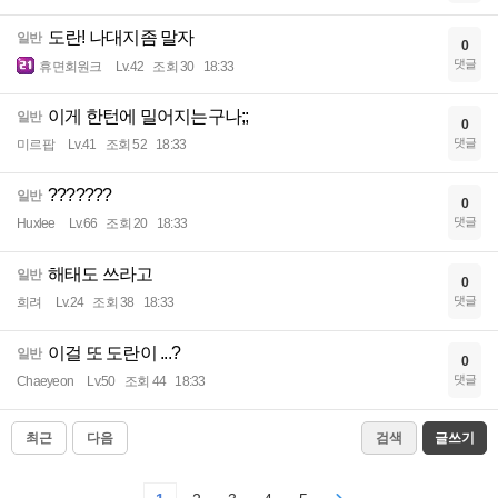
도란! 나대지좀 말자
일반
0
댓글
휴면회원크
Lv.42
조회 30
18:33
이게 한턴에 밀어지는구나;;
일반
0
댓글
미르팝
Lv.41
조회 52
18:33
???????
일반
0
댓글
Huxlee
Lv.66
조회 20
18:33
해태도 쓰라고
일반
0
댓글
희려
Lv.24
조회 38
18:33
이걸 또 도란이 ...?
일반
0
댓글
Chaeyeon
Lv.50
조회 44
18:33
최근
다음
검색
글쓰기