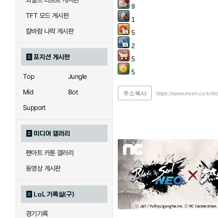
와일드 리프트 게시판
9
TFT 모드 게시판
1
칼바람 나락 게시판
5
2
포지션 게시판
5
5
Top
Jungle
Mid
Bot
주소복사
https://www.inven.co.kr/b
Support
미디어 갤러리
팬아트 카툰 갤러리
동영상 게시판
LoL 기록실(구)
경기기록