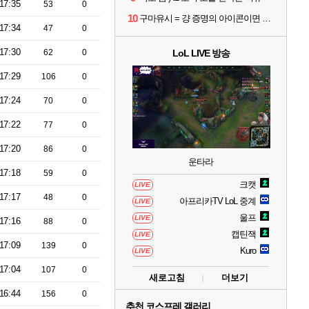
17:35
53
0
10
구마유시 = 걍 증명의 아이콘이면 개추 ㅋㅋㅋㅋㅋㅋㅋㅋㅋ
17:34
47
0
17:30
62
0
LoL LIVE 방송
17:29
106
0
17:24
70
0
17:22
77
0
17:20
86
0
운타라
17:18
59
0
크캣
LIVE
17:17
48
0
아프리카TV LoL 중계
LIVE
울프
LIVE
17:16
88
0
캡틴잭
LIVE
17:09
139
0
Kuro
LIVE
17:04
107
0
새로고침
더보기
16:44
156
0
추천 코스프레 갤러리