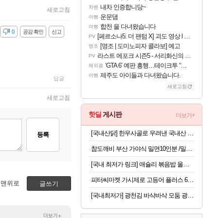
내차 인증합니당~
차벤
새로고침
운문댐
여행
합천 을 다녀왔습니다
여행
감
0
공감 확인
신고
[페르소나5: 더 팬텀 X] 괴도 영상 l 타카마키 안·댄싱 스타
PV
[명조 | 도미노피자 콜라보] 예고
명조
라스트 에포크 시즌5 - 서리화신의 분노 티저
PV
‘GTA 6’ 예판 흥행…테이크투 “내부 예상 크게 넘어”
해외겜
제주도 아이들과 다녀왔습니다.
여행
답글
새로고침
새로고침
핫딜
게시판
더보기+
[국내산닭] 한우사골로 우려낸 국내산 누룽지 보양 삼계탕 1kg X 3팩
등록
참도깨비 부산 가야식 밀면10인분 /밀면2kg+육수10봉 외 비빔,반반밀면
[국내 최저가 링크] 애슐리 볶음밥 올인원 10종 세트, 1개
피터씨마켓 가시제로 고등어 플러스 600g x2팩
맨위로
글쓰기
[국내최저가] 광천김 바삭바삭 모둠 광천 김자반, 40g, 10봉
더보기+