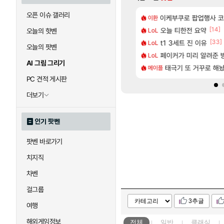
오픈 이슈 갤러리
[14]
에포크 시즌5 - 서리화신의 분노 티저
련석 스펙 떴다
이케부쿠로 팝업행사 코
60프레임 나오는
이환
레퀴엠
[65]
[14]
 전 국민한테 10만원씩 줄거야.gif
5: 더 팬텀 X] 괴도 영상 l 타카마키 안·댄싱 스타
오늘 티한전 요약
포트나이트에서 명일방
LoL
섭컬겜
오늘의 핫벤
[4]
[2]
[33]
갤 반응.jpg
들 차 시동 끌 때 꾸르륵소리나는데
t1 3세트 진 이유
[명조 | 도미노피자 
LoL
명조
오늘의 팟벤
[5]
 3.5NA인데 LF쏘나타 2.0NA 기변하면 유류비 절약이 얼마나 될까요..?
스킬들 디테일 수치 풀림
페이커가 미리 알려준 
운문댐
LoL
여행
AI 그림 그리기
[116]
잠 공 36퍼 팝니다
 울산바위
태극기 또 거꾸로 해
제주도 아이들과 다
메이플
여행
PC 견적 게시판
더보기
인기 팟벤
팟벤 바로가기
치지직
차벤
걸그룹
3추글
여행
해외게임정보
전체
일반
클래식