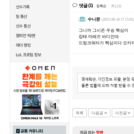
(1)
댓글
등록순
|
최신순
선수기록
팀 통산
수니문
(2025-06-18 17:15:01
선수 통산
그니까 그시즌 우승 핵심이
챔피언 픽/밴
캉테 마레즈 바디인데
드링크워터가 핵심이다 오카
레더 랭킹
LoL 프로팀 정보
목록
다음글
이전글
공통 커뮤니티
지금 뜨는
핫벤