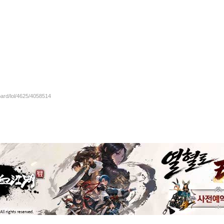
oard/lol/4625/4058514