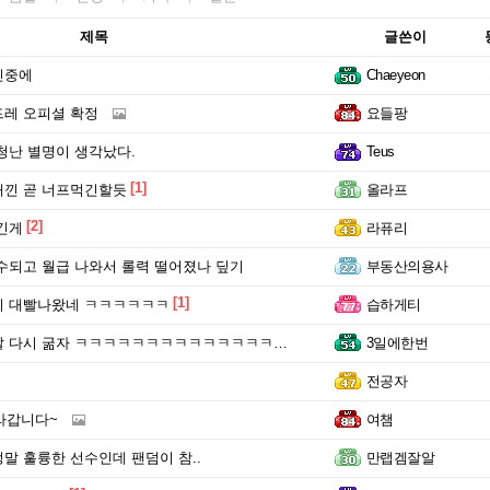
제목
글쓴이
킨중에
Chaeyeon
드레 오피셜 확정
요들팡
청난 별명이 생각났다.
Teus
[1]
새낀 곧 너프먹긴할듯
올라프
[2]
긴게
라퓨리
수되고 월급 나와서 롤력 떨어졌나 딮기
부동산의용사
[1]
이 대빨나왔네 ㅋㅋㅋㅋㅋㅋ
습하게티
 다시 굶자 ㅋㅋㅋㅋㅋㅋㅋㅋㅋㅋㅋㅋㅋㅋㅋㅋㅋㅋ
3일에한번
전공자
올라갑니다~
여챔
말 훌륭한 선수인데 팬덤이 참..
만랩겜잘알