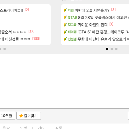
[1]
[2]
[19]
[3]
스프레이어들!!
데 정상일까요?
아반테 2.0 자연흡기?
미쳤다. 자랑글
리니지M
차벤
[11
주 엔드필드 [펠리카] 판매 예정
패스 세계수뽑기 최고네..ㄷㄷ
8월 28일 넷플릭스에서 예고편 
리니지M
GTA6
[26]
[1]
콜라보] 예고
방금 직접찍은건데
귀여운 아일릿 원희
리니지M
걸그룹
[17]
방출순서 ㄷㄷㄷㄷ
ㅅㅂ츄츄지지 인기캐릭터 왜이러는
‘GTA 6’ 예판 흥행…테이크투 “내
메이플
해외겜
[188]
[648]
놨네 미친것들 ㅋㅋㅋ
녀왔습니다.
안녕하세요 으찌입니다.
무한대 아난타 유출과 앞으로의 예
메이플
섭컬겜
10추글
즐겨찾기
움짤
인방
기타
질문