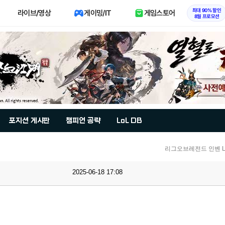
최대 90% 할인
라이브/영상
게이밍/IT
게임스토어
8월 프로모션
포지션 게시판
챔피언 공략
LoL DB
리그오브레전드 인벤 Lo
2025-06-18 17:08