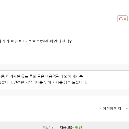
)
공감
비공
0
자키가 핵심이다 ㅇㅈㄹ하면 쌈안나겟냐?
이전페이지
지금 뜨는
팟벤
더보기+