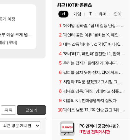
최근 HOT한 콘텐츠
[14]
라스트 에포크 시즌5 - 서리화신의 분노 티저
강 재련석 스펙 떴다
검은사막
PV
LoL
게임
IT
유머
연예
]
[65]
공개 예정
노진구: 전 국민한테 10만원씩 줄거야.gif
[페르소나5: 더 팬텀 X] 괴도 영상 l 타카마키 안·댄싱 스
메이플
PV
1
'에이밍' 김하람, "팀 내 갈등 반성... 끝까지 뛰고 싶었다"
[4]
[2]
실시간 응갤 반응.jpg
선생님들 차 시동 끌 때 꾸르륵소리나는데
LoL
차벤
[103]
[5]
데?
부 예상 크게 넘어”
1세대 K7 3.5NA인데 LF쏘나타 2.0NA 기변하면 유류비 절약이 얼마나 될까요.
디몬 스킬들 디테일 수치 풀림
오버워치
차벤
2
'페인터' 콜업 이유 "불화는 X, '페인터'는 부족한 콜을 채워줄 선수"
[116]
상 (루머)
제논 윗잠 공 36퍼 팝니다
설악산 울산바위
메이플
여행
3
내부 갈등 '에이밍', 결국 KT 떠나 KRX로...'지우'와 트레이드
4
'오너' 빼고, '페인터' 출전한 T1, 한화생명에 패배
5
우리는 갑자기 잘해진 게 아니다 '씨맥' 김대호 감독의 자신감
6
갈피를 잡지 못한 젠지, DK에게도 0:2 패배
7
치명타 1% 룬 챙겼죠? 그 시절 그 감성 '롤 클래식' 30일 출시
8
김대호 감독, "패인, 명쾌하고 심플...다시 힘낼 수 있어"
9
여름의 KT, 한화생명까지 잡았다
10
'페이즈' 날뛴 T1, DK 연승 끊고 1위 지켜
목록
글쓰기
PC 견적이 궁금하다면?
IT인벤 견적게시판