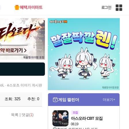
혜택.아이마트
로그인
인
벤
전
체
사
이
트
맵
L · e스포츠 이야기 게시판
조회:
325
추천:
0
게임 캘린더
더보기+
모집
목록
|
댓글(
1
)
아스오라 CBT 모집
08.19