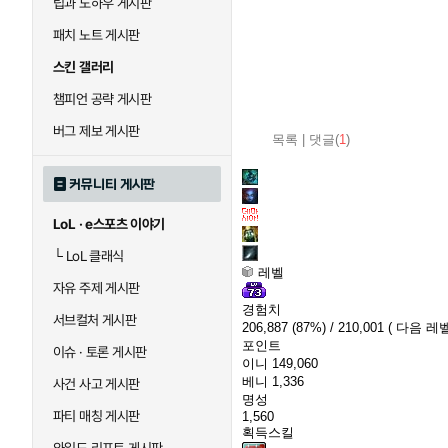
팁과 노하우 게시판
패치 노트 게시판
스킨 갤러리
챔피언 공략 게시판
버그 제보 게시판
목록
|
댓글(
1
)
커뮤니티 게시판
LoL · e스포츠 이야기
└
LoL 클래식
레벨
자유 주제 게시판
경험치
서브컬처 게시판
206,887
(87%)
/ 210,001
( 다음 레벨
포인트
이슈 · 토론 게시판
이니
149,060
베니
1,336
사건 사고 게시판
명성
파티 매칭 게시판
1,560
획득스킬