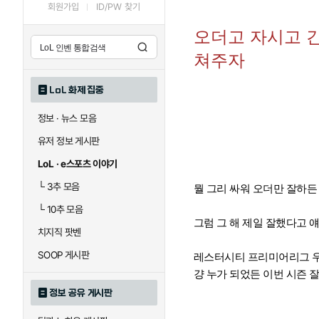
회원가입
ID/PW 찾기
오더고 자시고 
쳐주자
LoL 화제 집중
정보 · 뉴스 모음
유저 정보 게시판
LoL · e스포츠 이야기
└
3추 모음
뭘 그리 싸워 오더만 잘하든
└
10추 모음
그럼 그 해 제일 잘했다고 
치지직 팟벤
SOOP 게시판
레스터시티 프리미어리그 우
걍 누가 되었든 이번 시즌 
정보 공유 게시판