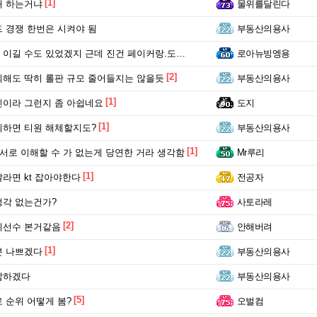
[1]
왜 하는거냐
물위를달린다
 경쟁 한번은 시켜야 됨
부동산의용사
 수도 있었겠지 근데 진건 페이커랑.도란 때문이라니까?
로아뉴빙엥용
[2]
해도 딱히 롤판 규모 줄어들지는 않을듯
부동산의용사
[1]
이라 그런지 좀 아쉽네요
도지
[1]
하면 티원 해체할지도?
부동산의용사
[1]
 서로 이해할 수 가 없는게 당연한 거라 생각함
Mr루리
[1]
라면 kt 잡아야한다
전공자
각 없는건가?
사토라레
[2]
비선수 본거같음
안해버려
[1]
분 나쁘겠다
부동산의용사
답하겠다
부동산의용사
[5]
 순위 어떻게 봄?
오벌컴