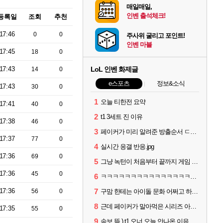
매일매일,
인벤 출석체크!
등록일
조회
추천
17:46
0
0
주사위 굴리고 포인트!
인벤 마블
17:45
18
0
17:43
LoL 인벤 화제글
14
0
e스포츠
정보&소식
17:43
30
0
1
오늘 티한전 요약
17:41
40
0
2
t1 3세트 진 이유
17:38
46
0
3
페이커가 미리 알려준 방출순서 ㄷㄷㄷㄷ
17:37
77
0
4
실시간 응갤 반응.jpg
17:36
69
0
5
그냥 녹턴이 처음부터 끝까지 게임 지게 굴려줬는데
17:36
45
0
6
ㅋㅋㅋㅋㅋㅋㅋㅋㅋㅋㅋㅋㅋㅋㅋㅋㅋㅋ
17:36
7
56
0
구맘 한테는 아이돌 문화 어쩌고 하더니 티원 팬이 제일 역겨움 그냥
8
근데 페이커가 말아먹은 시리즈 아님?
17:35
55
0
9
속보 뜸 ) t1 오너 오늘 안나온 이유