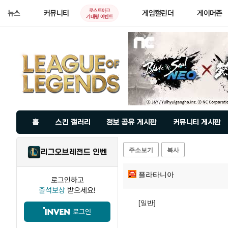
로스트아크
뉴스
커뮤니티
게임캘린더
게이머존
기대평 이벤트
홈
스킨 갤러리
정보 공유 게시판
커뮤니티 게시판
주소보기
복사
리그오브레전드 인벤
플라타니아
로그인하고
출석보상
받으세요!
[일반]
로그인