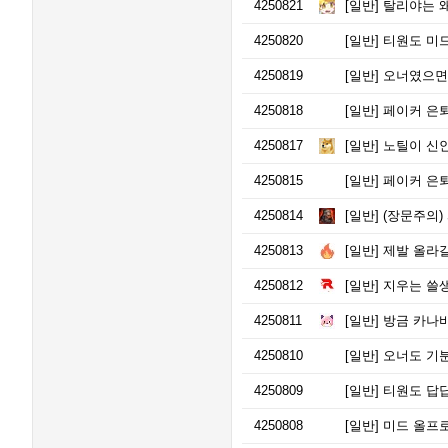
4250821
[일반]
탈리야는 
4250820
[일반]
티원도 미드
4250819
[일반]
오너였으면 이길
4250818
[일반]
페이커 은퇴
4250817
[일반]
노틸이 신인
4250815
[일반]
페이커 은퇴
4250814
[일반]
(장문주의)
4250813
[일반]
제발 올라갈
4250812
[일반]
지우는 쓸생
4250811
[일반]
방금 카나
4250810
[일반]
오너도 기
4250809
[일반]
티원도 답
4250808
[일반]
미드 올프로