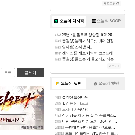
새로고침
오늘의 치지직
오늘의 SOOP
26년 7월 팔로우 상승량 TOP 30 - 월간 치지직
잡담
풍월량) 놀래서 헤드셋 벗어 던짐
클립
임나은) 진짜 음지;;
클립
젠레스 존 제로 캐릭터 코스프레한 꽁주
짤방
풍월량) 물소는 왜 물소라고 하는거야? 아! 그만 ㅋㅋ 알았어 ㅋㅋ
클립
더보기+
목록
글쓰기
오늘의 팟벤
오늘의 핫벤
설악산 울산바위
여행
힐러는 안나오고
명조
오사카 가족여행
여행
선생님들 차 시동 끌 때 꾸르륵소리나는데
차벤
버전 콘텐츠 미리 보기 | 3.6 버전 「신기루 속 등불 그림자, 속세에 깃든 검의 결심」이 8월 20일에 업데이트됩니다!
명조
무한대 아난타 유출과 앞으로의 예상 (루머)
섭컬겜
포트나이트에서 명일방주 엔드필드 [펠리카] 판매 예정
섭컬겜