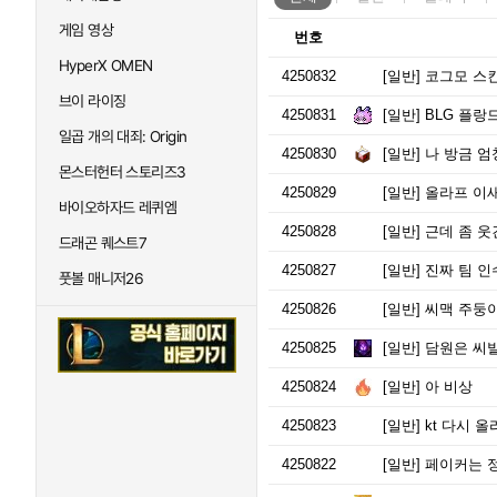
게임 영상
번호
HyperX OMEN
4250832
[일반]
코그모 스
브이 라이징
4250831
[일반]
BLG 플랑
일곱 개의 대죄: Origin
4250830
[일반]
나 방금 엄
몬스터헌터 스토리즈3
4250829
[일반]
올라프 이
바이오하자드 레퀴엠
4250828
[일반]
근데 좀 웃
드래곤 퀘스트7
4250827
[일반]
진짜 팀 인
풋볼 매니저26
4250826
[일반]
씨맥 주둥
4250825
[일반]
담원은 씨발
4250824
[일반]
아 비상
4250823
[일반]
kt 다시 
4250822
[일반]
페이커는 정