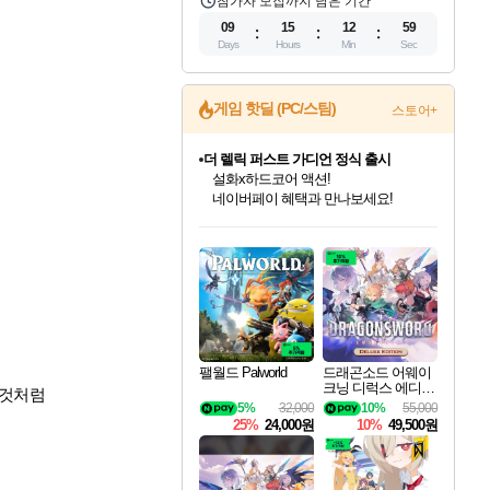
참가자 모집까지 남은 기간
09
15
12
58
Days
Hours
Min
Sec
게임 핫딜 (PC/스팀)
더 렐릭 퍼스트 가디언 정식 출시
스토어+
설화x하드코어 액션!
네이버페이 혜택과 만나보세요!
베데스다 40주년 기념 할인 중!
베데스다의 명작들을
40주년 프로모션으로 만나보세요!
인벤게임즈 8월 특별 할인!
드래곤소드: 어웨이크닝 입점!
문명 7 특별 할인!
마블 투혼 파이팅 소울즈 정식출시!
귀무자: 검의 길 예약 판매 중!
비스트 오브 리인카네이션 정식 출시!
커세어 코브 출시 기념 할인!
캡콤 프렌차이즈 할인 진행 중!
캡콤 일부 상품 상시 할인
스타워즈 은하계 레이서
로블록스 기프트 카드 공식 입점
인기 퍼블리셔 모음!
스팀으로 만나는 드래곤소드!
조선&고려 DLC 출시 예정
마블 히어로 총 출동&화려한 격투!
10% 할인과
게임프릭 신작 IP
해적'섬'을 발전시키자!
몬헌, 바하 등 인기 IP를
몬헌 와일즈 & 드래곤즈 도그마2
인벤게임즈에서 10% 추가 적립
Robux를 가장 안전하고
최대 90% 할인가를 만나보세요!
네이버혜택과 함께 만나보세요!
50%할인&추가 적립까지!
네이버 포인트 혜택까지!
이니&베니 혜택까지!
네이버 혜택가와 함께 예약하세요!
할인&네이버혜택으로 만나보세요!
할인가에 만나보세요!
일부 에디션 상시 할인!
혜택으로 예약 판매 중
편안하게 충전하세요
팰월드 Palworld
드래곤소드 어웨이
크닝 디럭스 에디션
한것처럼
DragonSword Awake
5%
32,000
10%
55,000
ning Deluxe Edition
25%
24,000원
10%
49,500원