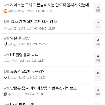
라이즈는 구래도 든숲이라는 압도적 꼴찌가 있는데
일반
1
댓글
피뽑는유현찡
Lv.82
조회 207
22:30
T1 스킨 머살지 고민돼서 걍
일반
7
댓글
트런들
Lv.75
조회 465
추천 6
22:15
일본 롤 멸망
일반
2
댓글
노래방
Lv.87
조회 421
22:05
KT 원딜 음해 ㄴㄴ
일반
0
댓글
고소전문가
Lv.3
조회 218
21:47
요즘 정글1황 누구임?
일반
18
댓글
Map1e
Lv.80
조회 616
21:03
담킅은 좀 지켜봐야할듯 저번주경기력보고
일반
3
댓글
수극
Lv.58
조회 274
20:58
lck 실질 팀 순위
일반