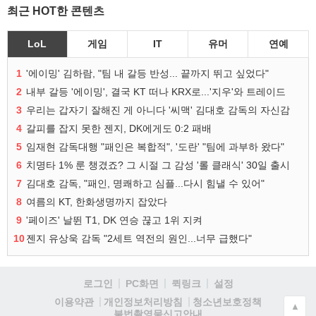
최근 HOT한 콘텐츠
LoL
게임
IT
유머
연예
1
'에이밍' 김하람, "팀 내 갈등 반성... 끝까지 뛰고 싶었다"
2
내부 갈등 '에이밍', 결국 KT 떠나 KRX로...'지우'와 트레이드
3
우리는 갑자기 잘해진 게 아니다 '씨맥' 김대호 감독의 자신감
4
갈피를 잡지 못한 젠지, DK에게도 0:2 패배
5
임재현 감독대행 "패인은 복합적", '도란' "팀에 과부하 왔다"
6
치명타 1% 룬 챙겼죠? 그 시절 그 감성 '롤 클래식' 30일 출시
7
김대호 감독, "패인, 명쾌하고 심플...다시 힘낼 수 있어"
8
여름의 KT, 한화생명까지 잡았다
9
'페이즈' 날뛴 T1, DK 연승 끊고 1위 지켜
10
젠지 유상욱 감독 "2세트 역전의 원인...너무 급했다"
로그인
PC화면
퀵링크
설정
청소년보호정책
이용약관
개인정보처리방침
▲
불법촬영물신고안내