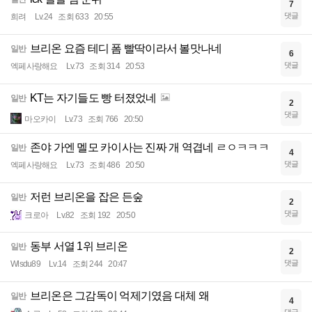
7
댓글
희려
Lv.24
조회 633
20:55
브리온 요즘 테디 폼 빨딱이라서 볼맛나네
일반
6
댓글
엑페사랑해요
Lv.73
조회 314
20:53
KT는 자기들도 빵 터졌었네
일반
2
댓글
마오카이
Lv.73
조회 766
20:50
존야 가엔 멜모 카이사는 진짜 개 역겹네 ㄹㅇㅋㅋㅋ
일반
4
댓글
엑페사랑해요
Lv.73
조회 486
20:50
저런 브리온을 잡은 든숲
일반
2
댓글
크로아
Lv.82
조회 192
20:50
동부 서열 1위 브리온
일반
2
댓글
Wlsdu89
Lv.14
조회 244
20:47
브리온은 그감독이 억제기였음 대체 왜
일반
4