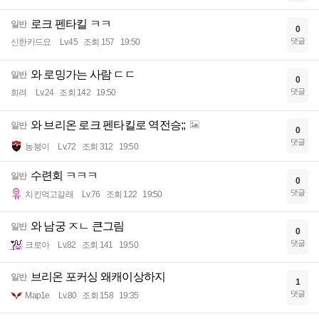
로크 펜타킬 ㅋㅋ
일반
0
댓글
신한카드요
Lv.45
조회 157
19:50
와 로밍가는 사람 ㄷㄷ
일반
0
댓글
희려
Lv.24
조회 142
19:50
와 브리온 로크 펜타킬로 역전승;;
일반
0
댓글
농붕이
Lv.72
조회 312
19:50
수련회 ㅋㅋㅋ
일반
0
댓글
치킨먹고갈래
Lv.76
조회 122
19:50
와 남궁 ㅈㄴ 큰그림
일반
0
댓글
크로아
Lv.82
조회 141
19:50
브리온 포커싱 왜캐이상하지
일반
1
댓글
Map1e
Lv.80
조회 158
19:35