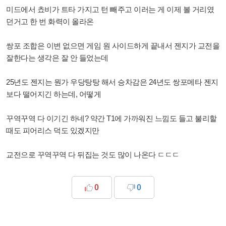
미드에서 쵸비가 트타 가지고 턴 빼주고 이러는 게 이제 볼 거리였
던거고 한 번 화력이 올라온
쌍포 조합은 이변 없으면 게임 원 사이드하게 끝내서 젠지가 교전을
잘한다는 생각은 잘 안 들었는데
25년도 젠지는 뭔가 우당탕탕 해서 승차감은 24년도 쌍포메타 젠지
보다 떨어지긴 하는데, 어떻게
꾸역꾸역 다 이기긴 하네? 약간 T1에 가까워진 느낌도 들고 불리할
때도 피어리스 덕도 있겠지만
교전으로 꾸역꾸역 다 뒤집는 것도 많이 나온다 ㄷㄷㄷ
0
0