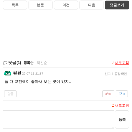
목록
본문
이전
다음
댓글쓰기
댓글
(1)
등록순
|
최신순
새로고침
린썬
25-07-11 21:37
신고
|
공감 확인
둘 다 교전력이 좋아서 보는 맛이 있지..
답글
0
0
새로고침
등록