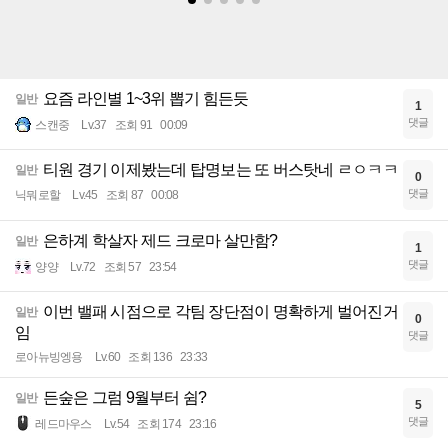
요즘 라인별 1~3위 뽑기 힘든듯
일반
1
댓글
스캔중
Lv.37
조회 91
00:09
티원 경기 이제봤는데 탑명보는 또 버스탓네 ㄹㅇㅋㅋ
일반
0
댓글
닉뭐로할
Lv.45
조회 87
00:08
은하계 학살자 제드 크로마 살만함?
일반
1
댓글
양양
Lv.72
조회 57
23:54
이번 밸패 시점으로 각팀 장단점이 명확하게 벌어진거
일반
0
임
댓글
로아뉴빙엥용
Lv.60
조회 136
23:33
든숲은 그럼 9월부터 쉼?
일반
5
댓글
레드마우스
Lv.54
조회 174
23:16