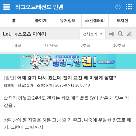
리그오브레전드
인벤
홈
롤이게
유저정보
스킨갤러리
포지션
LoL · e스포츠 이야기
전체보기
공
검
글
지
색
내글
내 댓글
3추글
10추글
on/off
쓰
기
[일반]
어제 경기 다시 봤는데 젠지 교전 왜 이렇게 잘함?
헼헼헼
댓글: 1 개
조회:
679
2025-07-11 20:08:40
솔직히 까놓고 24년도 젠지는 쌍포 메타빨을 많이 받은 게 맞는 거
같음..
상대방이 뭔 지랄을 하든 그냥 줄 거 주고, 나중에 우월한 쌍포로 패
기. 그런데 그 때까지