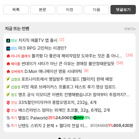
목록
본문
이전
다음
댓글보기
지금 뜨는 인벤
더보기+
[3]
치지직 애플TV 앱 출시
정보
마크 RPG 고민하는 이경민?
클립
[39]
똘끼형 다 좋은데 해외작업장 도와주는 짓은 좀 아니지않냐?
리니지 클래식
[56]
썬데이가 샤타가 아닌 큰 이유는 경매장 불안정때문일듯
메이플
[8]
D.Mon 애니메이션 영웅 시네마틱
오버워치
포트나이트에서 명일방주 엔드필드 [펠리카] 판매 예정
섭컬겜
리밋 제로 브레이커스 프롤로그 테스트 후기 영상 업로드
섭컬겜
명조 공식 이모티콘 이벤트 진행해봤습니다! 참여부터 추첨까지????
명조
33%할인!이자카야 종합오뎅꼬치, 232g, 4개
핫딜
배스킨라빈스 엄마는 외계인 초코볼, 32g, 6개입, 2개
핫딜
팰월드 Palworld
25%
24,000원
5%
특가
닌텐도 스위치 2 본체 + 젤다의 전설 티어스 오브 더 킹덤 닌텐도 스위치 2 에디션 + 젤다의 전설 브레스 오브 더 와일드 닌텐도 스위치 2 에디션 번들
817,600원
1%
809,420원
특가