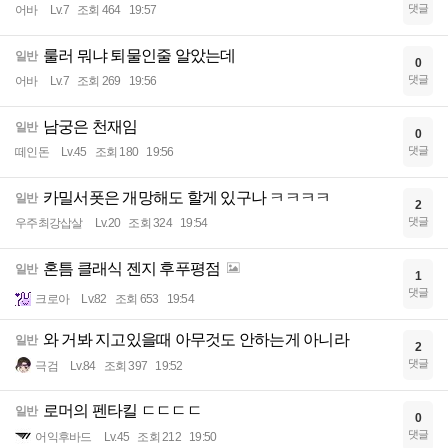
댓글
어바
Lv.7
조회 464
19:57
룰러 뭐냐 퇴물인줄 알았는데
일반
0
댓글
어바
Lv.7
조회 269
19:56
남궁은 천재임
일반
0
댓글
떼인돈
Lv.45
조회 180
19:56
카밀서폿은 개망해도 할게 있구나 ㅋㅋㅋㅋ
일반
2
댓글
우주최강삽살
Lv.20
조회 324
19:54
혼틈 클래식 젠지 후푸평점
일반
1
댓글
크로아
Lv.82
조회 653
19:54
와 거봐 지고있을때 아무것도 안하는게 아니라
일반
2
댓글
극검
Lv.84
조회 397
19:52
로머의 펜타킬 ㄷㄷㄷㄷ
일반
0
댓글
어익후바드
Lv.45
조회 212
19:50