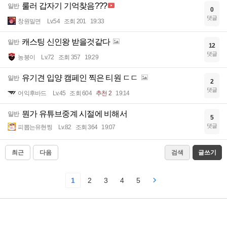
룰러 갑자기 기억찾음???
일반
0
댓글
창원밀면
Lv.54
조회 201
19:33
캐스팅 신인왕 받을것같다
일반
12
댓글
농붕이
Lv.72
조회 357
19:29
유기견 입양 캠페인 찍은 티원 ㄷㄷ
일반
2
댓글
어익후바드
Lv.45
조회 604
추천 2
19:14
뭔가 유튜브중계 시절에 비해서
일반
5
댓글
피뽑는유현찡
Lv.82
조회 364
19:07
최근
다음
검색
글쓰기
1
2
3
4
5