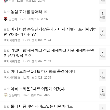
댓글
수극
Lv.58
조회 422
20:44
농심 고개를 들어라
일반
2
댓글
농붕이
Lv.72
조회 266
20:26
이거 바텀 큰일난거같은데 카이사 저렇게 프리파밍하
일반
0
면 안되는거 아님??
댓글
엑페사랑해요
Lv.73
조회 164
20:24
카밀이 탑 재패하고 정글 재패하고 서폿 재패하는덴
일반
2
이유가 있음 ㄹㅇ
댓글
엑페사랑해요
Lv.73
조회 262
20:19
아니 브리온 1세트 다시봐도 충격적이네
일반
1
댓글
엑페사랑해요
Lv.73
조회 428
20:15
아놔 브리온 1세트 어떻게 이겼냐
일반
1
댓글
참꽃마리
Lv.78
조회 294
20:07
룰러 이폼이면 페이즈있는 티원이라도
일반
1