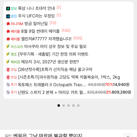
[1]
룩삼 니니 초대석 안내
정보
[1]
주식 UFC라는 우정잉
클립
[13]
방금 일어난일
리니지M
[150]
8월 9일 썬데이 메이플
메이플
[105]
챌린저#77777 저격했습니다!
메이플
아사쿠라 마이 성우 정보 및 주요 필모
아스오라
[무무기획 · 새출발] 기간 한정 의뢰 이벤트
명조
메모리 3사, 2027년 생산분 완판?
해외겜
[26년첫수확]초특가 산지직송 해남 꿀고구마
핫딜
[시즌초특가]과수원직송 고당도 딱복 차돌복숭아, 1박스, 2kg
핫딜
옥토패스 트래블러 II Octopath Traveler II
49,800원
70%
14,940원
특가
닌텐도 스위치 2 본체 + 마리오 카트 월드 + 포켓몬스터 레전드 ZA 닌텐도 스위치 2 에디션 번들
825,800원
2%
809,280원
특가
벤픽은 그냥 재료에 불과할 뿐이지
일반