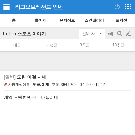
리그오브레전드
인벤
홈
롤이게
유저정보
스킨갤러리
포지션
LoL · e스포츠 이야기
전체보기
공
검
글
지
색
내글
내 댓글
3추글
10추글
on/off
쓰
기
[일반]
도란 이걸 사네
차카게살게요
댓글: 3 개
조회:
394
2025-07-12 09:12:12
게임 ㅈ될뻔했는데 다행이네