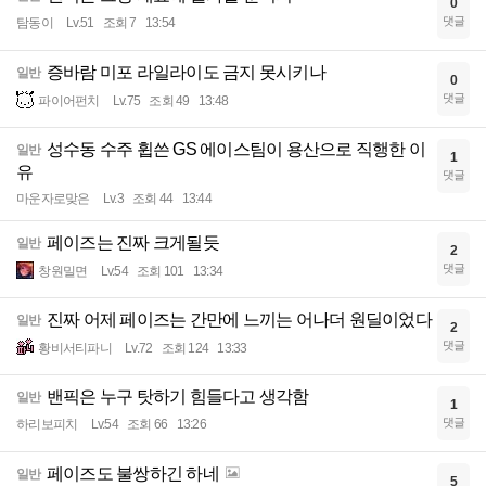
0
댓글
탐동이
Lv.51
조회 7
13:54
증바람 미포 라일라이도 금지 못시키나
일반
0
댓글
파이어펀치
Lv.75
조회 49
13:48
성수동 수주 휩쓴 GS 에이스팀이 용산으로 직행한 이
일반
1
유
댓글
마운자로맞은
Lv.3
조회 44
13:44
페이즈는 진짜 크게될듯
일반
2
댓글
창원밀면
Lv.54
조회 101
13:34
진짜 어제 페이즈는 간만에 느끼는 어나더 원딜이었다
일반
2
댓글
황비서티파니
Lv.72
조회 124
13:33
밴픽은 누구 탓하기 힘들다고 생각함
일반
1
댓글
하리보피치
Lv.54
조회 66
13:26
페이즈도 불쌍하긴 하네
일반
5