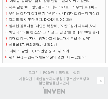
1
'에이밍' 김하람, "팀 내 갈등 반성... 끝까지 뛰고 싶었다"
2
내부 갈등 '에이밍', 결국 KT 떠나 KRX로...'지우'와 트레이드
3
우리는 갑자기 잘해진 게 아니다 '씨맥' 김대호 감독의 자신감
4
갈피를 잡지 못한 젠지, DK에게도 0:2 패배
5
임재현 감독대행 "패인은 복합적", '도란' "팀에 과부하 왔다"
6
치명타 1% 룬 챙겼죠? 그 시절 그 감성 '롤 클래식' 30일 출시
7
김대호 감독, "패인, 명쾌하고 심플...다시 힘낼 수 있어"
8
여름의 KT, 한화생명까지 잡았다
9
'페이즈' 날뛴 T1, DK 연승 끊고 1위 지켜
10
젠지 유상욱 감독 "2세트 역전의 원인...너무 급했다"
로그인
PC화면
퀵링크
설정
청소년보호정책
이용약관
개인정보처리방침
▲
불법촬영물신고안내
(주)
인
벤