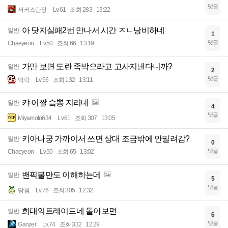
댓글
서커스단장
Lv.61
조회 283
13:22
아 닷지실패2번 만나서 시간 ㅈㄴ낭비하네
일반
1
댓글
Chaeyeon
Lv.50
조회 66
13:19
가만 보면 도란 족박으라고 고사지낸다니까?
일반
2
댓글
떡락
Lv.56
조회 132
13:11
캬 이짤 슼뽕 지리네
일반
4
댓글
Miyamoto634
Lv.61
조회 307
13:05
키아나궁 가까이서 쓰면 상대 조금밖에 안밀려감?
일반
0
댓글
Chaeyeon
Lv.50
조회 65
13:02
밴픽불만도 이해하는데
일반
5
댓글
당첨
Lv.76
조회 305
12:32
희대의트레이드네 돌아보면
일반
6
댓글
Ganzer
Lv.74
조회 332
12:29