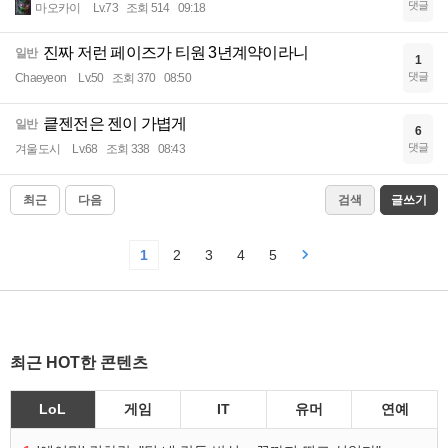
댓글
마오카이
Lv.73
조회 514
09:18
진짜 저런 페이즈가 티원 3년계약이라니
일반
1
댓글
Chaeyeon
Lv.50
조회 370
08:50
킅젠전은 젠이 가볍게
일반
6
댓글
겨울도시
Lv.68
조회 338
08:43
최근
다음
검색
글쓰기
1
2
3
4
5
최근 HOT한 콘텐츠
LoL
게임
IT
유머
연예