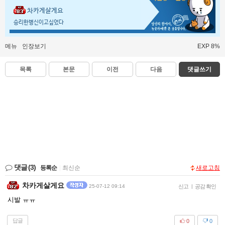
차카게살게요
승리한병신이고싶었다
메뉴
인장보기
EXP 8%
목록
본문
이전
다음
댓글쓰기
댓글
(3)
등록순
|
최신순
새로고침
차카게살게요
25-07-12 09:14
신고
|
공감 확인
시발 ㅠㅠ
답글
0
0