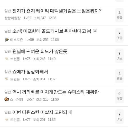
젠지가 왠지 케이티 대떡낼거같은 느낌은뭐지?
일반
4
댓글
왈왈이왈왈
Lv.32
조회 347
12:08
소신) 미포한테 골드패시브 줘야한다고 봄
일반
7
댓글
미스포츈
Lv.89
조회 252
12:06
원딜에 귀여운 외모가 많은듯
일반
7
댓글
트런들
Lv.75
조회 243
11:40
쇼메가 정상화돼서
일반
4
댓글
트런들
Lv.75
조회 351
11:37
역시 까와빠를 미치게만드는 슈퍼스타 대황란
일반
0
댓글
스니이임
Lv.57
조회 210
11:36
이번 티원스킨 머살지 고민되네
일반
7
댓글
트런들
Lv.75
조회 201
11:35