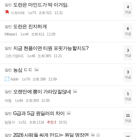
도란은 마인드가 딱 이거임.
일반
4
댓글
사토라레
Lv.75
조회 521
11:31
도란은 진지하게
일반
6
댓글
Mikasa1
Lv.44
조회 411
11:29
지금 현폼이면 티원 포핏가능할지도?
일반
3
댓글
그런거엄따1
Lv.46
조회 385
11:21
농심 ㄷㄷ
일반
3
댓글
Apdo
Lv.76
조회 288
11:09
오랜만에 뽕이 가라앉질않네
일반
1
댓글
여챔
Lv.84
조회 300
11:05
G급과 S급 원딜러의 차이
일반
11
댓글
탐동이
Lv.51
조회 1116
추천 3
10:51
2026 사람들 싸게 만드는 원딜 명장면
일반