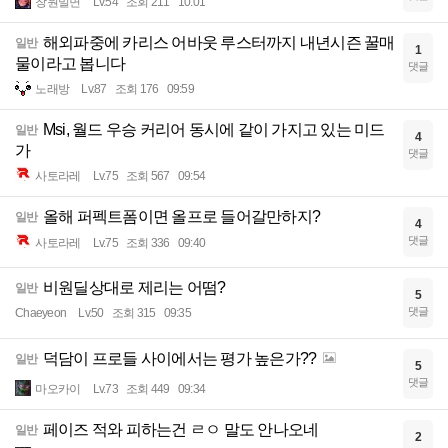
창원밀면
Lv.54
조회 211
10:01
해외파중에 카리스 어바웃 루스터까지 내년시즌 꿀매
일반
1
물이라고 봅니다
댓글
노래방
Lv.87
조회 176
09:59
Msi, 월드 우승 커리어 동시에 같이 가지고 있는 미드
일반
4
가
댓글
사토라레
Lv.75
조회 567
09:54
올해 퍼펙트폼이면 올프로 들어갈만하지?
일반
4
댓글
사토라레
Lv.75
조회 336
09:40
비원딜상대로 제리는 어떰?
일반
5
댓글
Chaeyeon
Lv.50
조회 315
09:35
덕담이 프로들 사이에서는 평가 높은가??
일반
5
댓글
마오카이
Lv.73
조회 449
09:34
페이즈 적와 피하는건 ㄹㅇ 말도 안나오네
일반
2