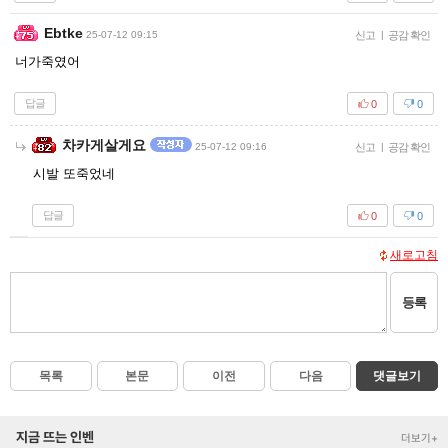
Ebtke
25-07-12 09:15
신고
|
공감 확인
너가죽였어
답글
0
0
차카게살게요
25-07-12 09:16
신고
|
공감 확인
시발 또죽었네
답글
0
0
새로고침
등록
목록
본문
이전
다음
댓글보기
지금 뜨는 인벤
더보기+