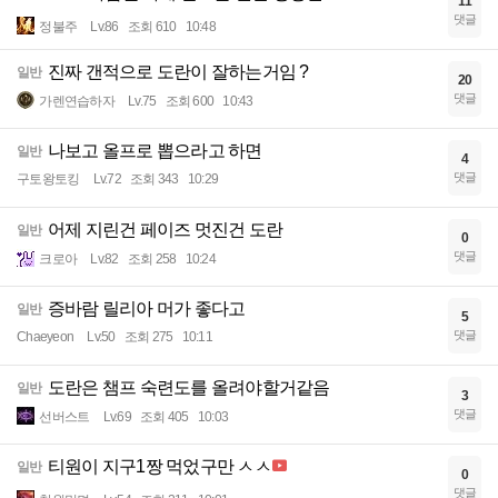
11
댓글
정불주
Lv.86
조회 610
10:48
진짜 갠적으로 도란이 잘하는거임 ?
일반
20
댓글
가렌연습하자
Lv.75
조회 600
10:43
나보고 올프로 뽑으라고 하면
일반
4
댓글
구토왕토킹
Lv.72
조회 343
10:29
어제 지린건 페이즈 멋진건 도란
일반
0
댓글
크로아
Lv.82
조회 258
10:24
증바람 릴리아 머가 좋다고
일반
5
댓글
Chaeyeon
Lv.50
조회 275
10:11
도란은 챔프 숙련도를 올려야할거같음
일반
3
댓글
선버스트
Lv.69
조회 405
10:03
티원이 지구1짱 먹었구만 ㅅㅅ
일반
0
댓글