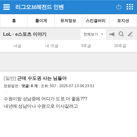
리그오브레전드
인벤
홈
롤이게
유저정보
스킨갤러리
포지션
LoL · e스포츠 이야기
전체보기
공
검
글
지
색
내글
내 댓글
3추글
10추글
on/off
쓰
기
[일반]
근데 수도권 사는 님들아
창원밀면
댓글: 8 개
조회:
507
2025-07-13 06:23:51
수원이랑 성남중에 어디가 도로 더 좋음???
내년에 성남이나 수원으로 이사갈려고