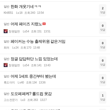
한화 개웃기네ㅋㅋ
일반
2
댓글
Kh8551
Lv.18
조회 240
13:54
어제 페이즈 지렸노
일반
0
댓글
창원밀면
Lv.54
조회 151
13:51
페이커는 수능 출제위원 같은거임
일반
0
댓글
희려
Lv.24
조회 170
13:48
정글 답답하단 느낌 있었는데
일반
0
댓글
창원밀면
Lv.54
조회 141
13:43
어제 1세트 중간부터 봤는데
일반
0
댓글
흑도야지
Lv.40
조회 134
13:36
도오페페케? 롤드컵 못감
일반
1
댓글
고소전문가
Lv.3
조회 263
13:27