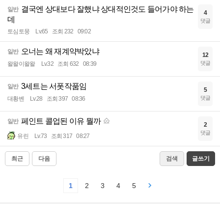
결국엔 상대보다 잘했냐 상대적인것도 들어가야 하는
일반
4
데
댓글
토심토뭉
Lv.65
조회 232
09:02
오너는 왜 재계약박았냐
일반
12
댓글
왈왈이왈왈
Lv.32
조회 632
08:39
3세트는 서폿작품임
일반
5
댓글
대황벤
Lv.28
조회 397
08:36
페인트 콜업된 이유 뭘까
일반
2
댓글
유린
Lv.73
조회 317
08:27
최근
다음
검색
글쓰기
1
2
3
4
5