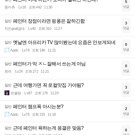
5
댓글
뚱카츄
Lv.16
조회 442
11:30
페인터 장점이라면 핑퐁은 잘하긴함
일반
3
댓글
치킨goat굽네
Lv.40
조회 310
11:27
옛날엔 아프리카 TV 많이봤는데 요즘은 안보게되네
일반
0
댓글
Apdo
Lv.76
조회 146
11:21
페인터가 막 ㅈㄴ잘해서 쓰는게 아님
일반
0
댓글
희려
Lv.24
조회 272
11:21
근데 여행가면 꼭 로컬맛집 가야됨?
일반
3
댓글
르블랑
Lv.87
조회 176
11:20
페인터 챔프폭 아시는분?
일반
2
댓글
Apdo
Lv.76
조회 215
11:18
근데 페인터 욕하는게 응갤은 맞음?
일반
0