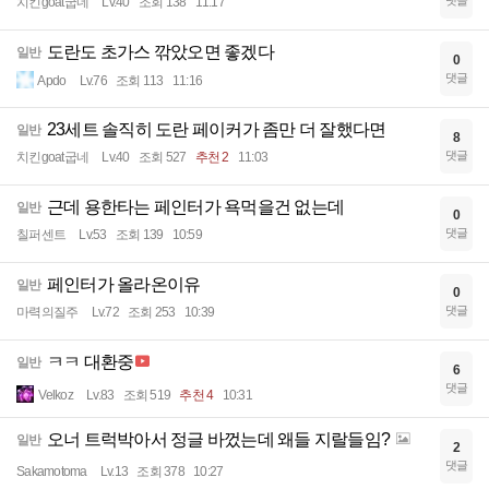
댓글
치킨goat굽네
Lv.40
조회 138
11:17
도란도 초가스 깎았오면 좋겠다
일반
0
댓글
Apdo
Lv.76
조회 113
11:16
23세트 솔직히 도란 페이커가 좀만 더 잘했다면
일반
8
댓글
치킨goat굽네
Lv.40
조회 527
추천 2
11:03
근데 용한타는 페인터가 욕먹을건 없는데
일반
0
댓글
칠퍼센트
Lv.53
조회 139
10:59
페인터가 올라온이유
일반
0
댓글
마력의질주
Lv.72
조회 253
10:39
ㅋㅋ 대환중
일반
6
댓글
Velkoz
Lv.83
조회 519
추천 4
10:31
오너 트럭박아서 정글 바껐는데 왜들 지랄들임?
일반
2
댓글
Sakamotoma
Lv.13
조회 378
10:27