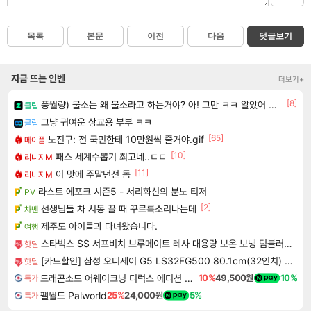
목록
본문
이전
다음
댓글보기
지금 뜨는 인벤
더보기+
[8]
풍월량) 물소는 왜 물소라고 하는거야? 아! 그만 ㅋㅋ 알았어 ㅋㅋ
클립
그냥 귀여운 상교용 부부 ㅋㅋ
클립
[65]
노진구: 전 국민한테 10만원씩 줄거야.gif
메이플
[10]
패스 세계수뽑기 최고네..ㄷㄷ
리니지M
[11]
이 맛에 주말던전 돔
리니지M
라스트 에포크 시즌5 - 서리화신의 분노 티저
PV
[2]
선생님들 차 시동 끌 때 꾸르륵소리나는데
차벤
제주도 아이들과 다녀왔습니다.
여행
스타벅스 SS 서프비치 브루메이트 레사 대용량 보온 보냉 텀블러 콜드컵 887ml
핫딜
[카드할인] 삼성 오디세이 G5 LS32FG500 80.1cm(32인치) 게이밍 모니터 180Hz
핫딜
드래곤소드 어웨이크닝 디럭스 에디션 DragonSword Awakening Deluxe Edition
10%
49,500원
10%
특가
팰월드 Palworld
25%
24,000원
5%
특가