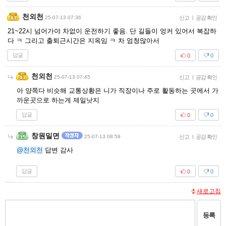
천외천
25-07-13 07:36
신고
|
공감 확인
21~22시 넘어가야 차없이 운전하기 좋음. 단 길들이 엉커 있어서 복잡하
다 ㅋ 그리고 출퇴근시간은 지옥임 ㅋ 차 엄청많아서
답글
0
0
천외천
25-07-13 07:45
신고
|
공감 확인
아 양쪽다 비슷해 교통상황은 니가 직장이나 주로 활동하는 곳에서 가
까운곳으로 하는게 제일낫지
답글
0
0
창원밀면
25-07-13 08:59
신고
|
공감 확인
@천외천
답변 감사
답글
0
0
새로고침
등록