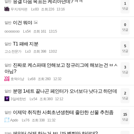
응갤 다음 목표는 케리아던데? ㅋㅋ
일반
1
댓글
무지개저편
Lv.83
조회 226
13:16
이건 뭐야
일반
0
댓글
oooooooo
Lv.54
조회 161
13:15
T1 패배 지분
일반
5
댓글
고소전문가
Lv.3
조회 398
13:02
진짜로 케스파때 안해보고 정규리그에 해보는건 ㅂㅅ
일반
3
아님?
댓글
호떡이냥
Lv.68
조회 260
12:32
분명 1세트 끝나곤 페인터가 오너보다 낫다고 하던데
일반
2
댓글
3일에한번
Lv.54
조회 380
12:12
이제막 취직한 사회초년생한테 줄만한 선물 추천좀
일반
15
댓글
Apdo
Lv.76
조회 338
11:32
페인터 어제 하는거 보니까 벨튀만 하던데?
일반