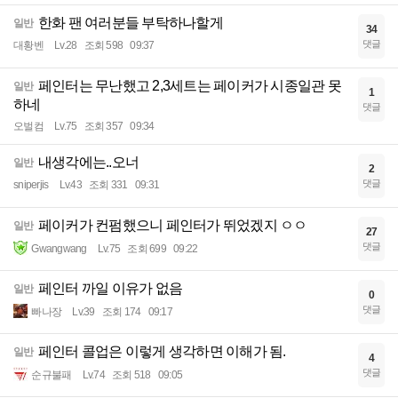
한화 팬 여러분들 부탁하나할게
일반
34
댓글
대황벤
Lv.28
조회 598
09:37
페인터는 무난했고 2,3세트는 페이커가 시종일관 못
일반
1
하네
댓글
오벌컴
Lv.75
조회 357
09:34
내생각에는..오너
일반
2
댓글
sniperjis
Lv.43
조회 331
09:31
페이커가 컨펌했으니 페인터가 뛰었겠지 ㅇㅇ
일반
27
댓글
Gwangwang
Lv.75
조회 699
09:22
페인터 까일 이유가 없음
일반
0
댓글
빠나장
Lv.39
조회 174
09:17
페인터 콜업은 이렇게 생각하면 이해가 됨.
일반
4
댓글
순규불패
Lv.74
조회 518
09:05