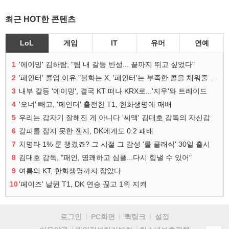
최근 HOT한 콘텐츠
LoL
게임
IT
유머
연예
1
'에이밍' 김하람, "팀 내 갈등 반성... 끝까지 뛰고 싶었다"
2
'페인터' 콜업 이유 "불화는 X, '페인터'는 부족한 콜을 채워줄 선수"
3
내부 갈등 '에이밍', 결국 KT 떠나 KRX로...'지우'와 트레이드
4
'오너' 빼고, '페인터' 출전한 T1, 한화생명에 패배
5
우리는 갑자기 잘해진 게 아니다 '씨맥' 김대호 감독의 자신감
6
갈피를 잡지 못한 젠지, DK에게도 0:2 패배
7
치명타 1% 룬 챙겼죠? 그 시절 그 감성 '롤 클래식' 30일 출시
8
김대호 감독, "패인, 명쾌하고 심플...다시 힘낼 수 있어"
9
여름의 KT, 한화생명까지 잡았다
10
'페이즈' 날뛴 T1, DK 연승 끊고 1위 지켜
로그인
PC화면
퀵링크
설정