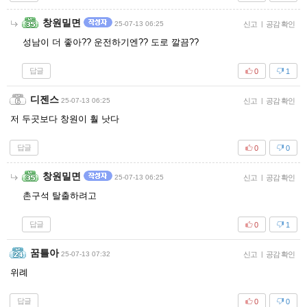
창원밀면
25-07-13 06:25
신고
|
공감 확인
성남이 더 좋아?? 운전하기엔?? 도로 깔끔??
답글
0
1
디젠스
25-07-13 06:25
신고
|
공감 확인
저 두곳보다 창원이 훨 낫다
답글
0
0
창원밀면
25-07-13 06:25
신고
|
공감 확인
촌구석 탈출하려고
답글
0
1
꿈틀아
25-07-13 07:32
신고
|
공감 확인
위례
답글
0
0