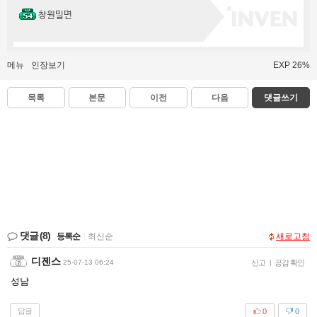
창원밀면
메뉴
인장보기
EXP 26%
목록
본문
이전
다음
댓글쓰기
댓글
(8)
등록순
|
최신순
새로고침
디젠스
25-07-13 06:24
신고
|
공감 확인
성남
답글
0
0