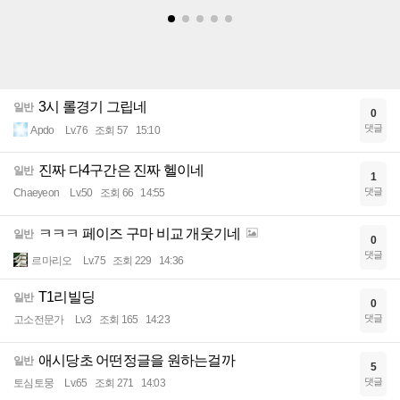
3시 롤경기 그립네
일반
0
댓글
Apdo
Lv.76
조회 57
15:10
진짜 다4구간은 진짜 헬이네
일반
1
댓글
Chaeyeon
Lv.50
조회 66
14:55
ㅋㅋㅋ 페이즈 구마 비교 개웃기네
일반
0
댓글
르마리오
Lv.75
조회 229
14:36
T1리빌딩
일반
0
댓글
고소전문가
Lv.3
조회 165
14:23
애시당초 어떤정글을 원하는걸까
일반
5
댓글
토심토뭉
Lv.65
조회 271
14:03