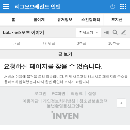
리그오브레전드
인벤
홈
롤이게
유저정보
스킨갤러리
포지션
LoL · e스포츠 이야기
전체보기
공
검
글
지
색
내글
내 댓글
3추글
10추글
on/off
쓰
글 보기
기
요청하신 페이지를 찾을 수 없습니다.
서비스 이용에 불편을 드려 죄송합니다. 먼저 새로고침 해보시고 페이지의 주소를
올바르게 입력했는지 다시 한번 확인해 보시기 바랍니다.
로그인
PC화면
퀵링크
설정
청소년보호정책
이용약관
개인정보처리방침
▲
불법촬영물신고안내
(주)
인
벤