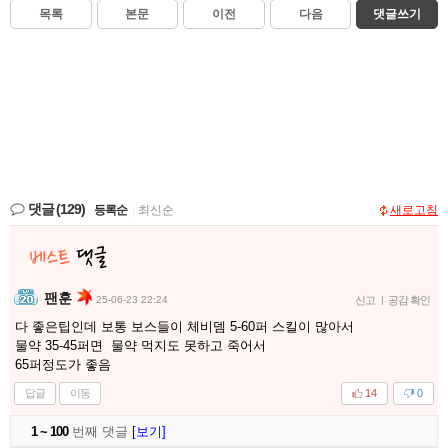
목록
본문
이전
다음
댓글쓰기
댓글
(129)
등록순
|
최신순
새로고침
팬훈
25-06-23 22:24
신고
|
공감 확인
다 좋은팁인데 보통 보스들이 체비뎀 5-60퍼 스킬이 많아서
물약 35-45퍼면 물약 먹지도 못하고 죽어서
65퍼정도가 좋음
답글
이동
14
0
1 ~ 100
번째 댓글
[보기]