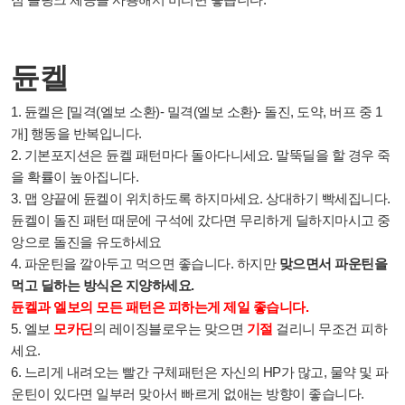
듄켈
1. 듄켈은 [밀격(엘보 소환)- 밀격(엘보 소환)- 돌진, 도약, 버프 중 1
개] 행동을
반복입니다.
2. 기본포지션은 듄켈 패턴마다 돌아다니세요. 말뚝딜을 할 경우 죽
을 확률이 높아집니다.
3. 맵 양끝에 듄켈이 위치하도록 하지마세요. 상대하기 빡세집니다.
듄켈이 돌진 패턴 때문에 구석에 갔다면 무리하게 딜하지마시고 중
앙으로 돌진을 유도하세요
4. 파운틴을 깔아두고 먹으면 좋습니다.
하지만
맞으면서 파운틴을
먹고 딜하는 방식은 지양하세요.
듄켈과 엘보의 모든 패턴은 피하는게 제일 좋습니다.
5. 엘보
모카딘
의 레이징블로우는 맞으면
기절
걸리니 무조건 피하
세요.
6. 느리게 내려오는 빨간 구체패턴은 자신의 HP가 많고, 물약 및 파
운틴이 있다면 일부러 맞아서 빠르게 없애는 방향이 좋습니다.