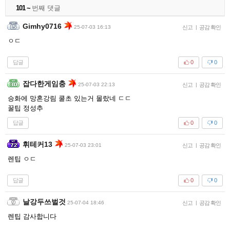
101 ~
번째 댓글
Gimhy0716
25-07-03 16:13
신고
|
공감 확인
ㅇㄷ
답글
0
0
잡다한게임충
25-07-03 22:13
신고
|
공감 확인
승화에 망혼강림 쿨초 있는거 몰랐네 ㄷㄷ
꿀팁 정성추
답글
0
0
휘테커13
25-07-03 23:01
신고
|
공감 확인
렌팁 ㅇㄷ
답글
0
0
날강두쓰벌것
25-07-04 18:46
신고
|
공감 확인
렌팁 감사합니다