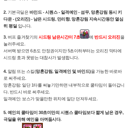
2.
기본극딜은
바인드 - 시퀀스 - 일격예인 - 섬무, 망혼강림 동시 키
다운 - (오리진) - 남은 시드링, 만리향, 망혼강림 지속시간동안 열심
히 평딜
입니다.
3.
버프 즐겨찾기의
시드링 남은시간이
7
초
에
반드시
오리진
을
눌러주세요.
서버랙 받으면 6초도 안정권이지만 5초이하부터는 오리진 막타에
시드링 효과 못받는 대참사가 발생합니다.
4.
알림 뜨는 스킬(
망혼강림, 일격예인 및 바인드)
을 가능한 바로바
로 써주세요.
망혼강림: 일단 1타를 써놓기만하면 내부적으로 쿨타임이 돌아갑니
다. 반드시 바로 써주세요.
일격예인: 보스가 맞을만한 위치에 일단 던져두세요.
5.
예인의 쿨타임이 30초미만의 시퀀스 쿨타임보다 짧게 남은 경우,
극딜을 위해 예인을 아껴둡시다.