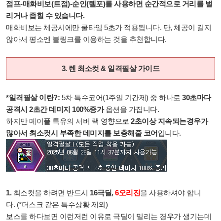
점프-매화비보(트점)-순인(텔포)를 사용하면 순간적으로 거리를 벌
리거나 좁힐 수 있습니다.
매화비보는 체공시에만 쿨타임 5초가 적용됩니다. 단, 체공이 길지
않아서 평소엔 블링크를 이용하는 것을 추천합니다.
3. 렌 최소컷 & 일격필살 가이드
*일격필살 이란?:
5차 특수코어(1주일 기간제) 중 하나로
30초마다
공격시 2초간 데미지 100%증가
옵션을 가집니다.
하지만 메이플 특유의 서버 랙 영향으로
2초이상 지속되는경우가
많아서 최소컷시 부족한 데미지를 보충해줄
코어
입니다.
1.
최소컷을 하려면 반드시
16극딜,
6오리진
을 사용하셔야 합니
다.
(*더스크 같은 특수상황 제외)
보스를 하다보면 이런저런 이유로 극딜이 밀리는 경우가 생기는데