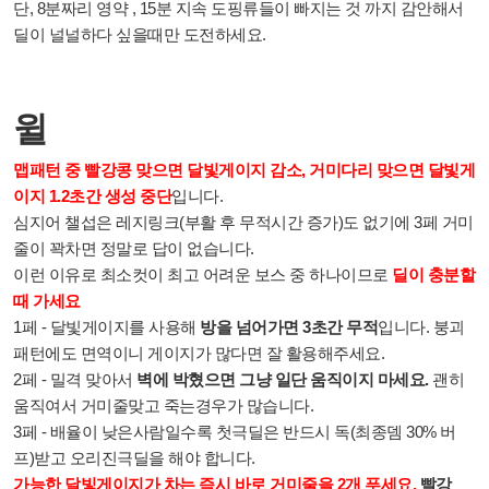
단, 8분짜리 영약 , 15분 지속 도핑류들이 빠지는 것 까지 감안해서
딜이 널널하다 싶을때만 도전하세요.
윌
맵패턴 중 빨강콩 맞으면 달빛게이지 감소, 거미다리 맞으면 달빛게
이지 1.2초간 생성 중단
입니다.
심지어 챌섭은 레지링크(부활 후 무적시간 증가)도 없기에 3페 거미
줄이 꽉차면 정말로 답이 없습니다.
이런 이유로 최소컷이 최고 어려운 보스 중 하나이므로
딜이 충분할
때 가세요
1페 - 달빛게이지를 사용해
방을 넘어가면 3초간 무적
입니다. 붕괴
패턴에도 면역이니 게이지가 많다면 잘 활용해주세요.
2페 - 밀격 맞아서
벽에 박혔으면 그냥 일단 움직이지 마세요.
괜히
움직여서 거미줄맞고 죽는경우가 많습니다.
3페 - 배율이 낮은사람일수록 첫극딜은 반드시 독(최종뎀 30% 버
프)받고 오리진극딜을 해야 합니다.
가능한 달빛게이지가 차는 즉시 바로 거미줄을 2개 푸세요.
빨강