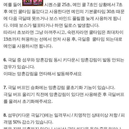
예를 들어
시퀀스쿨 25초, 예인 쿨 7초인 상황에서 7초
후 예인 쿨타임 돌았다고 사용한다면 예인의 기본쿨타임 30초 때문
에 다음 극딜때 못쓰거나 보스 바인드 풀릴쯤 늦게 사용하게 됩니
다. 이때 보스가 텔포타거나 하면 딜로스 발생합니다.
따라서 초보라면 그냥 아껴주시고, 숙련자라면
쿨타임은 최대차이
19초까지 허용하는 선에서 먼저 사용 후, 극딜중 쿨타임 되는대로
예인을 사용하시면 됩니다.
6.
극딜 중
섬무와 망혼강림 동시 키다운시 망혼강림이 발동 안되는
경우가 있습니다.
이때는 망혼강림을 연타해서 발동해주세요
7.
극딜 버프인 승화에는 망혼강림 쿨초기화 기능이 있습니다.
극딜 버프 올리기 직전에 망혼강림이 있다면 사용해준 후 극딜버프
를 올려서 초기화해주세요.
8.
섬무(키다운 극딜기)에는 밀격무시 / 치명적인 상태이상 저항 / 피
격뎀 50% 감소가 있습니다.
렌은 자체 피흡까지 있으니 사실상 극딜 키다운 동안 죽을 일이나