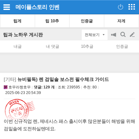
메이플스토리
인벤
팁게
팁 10추
인증글
자게
팁과 노하우 게시판
전체보기
공
검
글
지
색
내글
내 댓글
10추글
인증글
on/off
쓰
기
[기타]
뉴비필독) 렌 검밑솔 보스전 필수체크 가이드
호무라짱호무
댓글: 129 개
조회:
239595
추천:
80
2025-06-23 20:54:39
이번 신규직업 렌, 제네시스 패스 출시이후 많은분들이 해방을 위해
검밑솔에 도전하실텐데요.