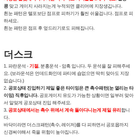
콩
맞고 게이지 사라지는게 누적되면 클리어에 지장생깁니다.
흰눈 패턴은 텔포보단 점프로 피하기가 훨씬 쉬울겁니다. 점프로 피
하세요.
흰눈 패턴은 점프 후 엎드리기로도 피해집니다.
더스크
1. 파란운석 -
기절
, 분홍운석 - 암흑 입니다. 두 운석을 잘 피해주세
요. (보라운석은 언데드화인데 파티에 숍없으면 딱히 맞아도 지장
없습니다.)
2.
공포상태 진입하기 제일 좋은 타이밍은 큰 촉수패턴(눈 열리는 타
이밍) 직후입니다.
공포게이지 유도가 가능한 상황이면 일부러 맞아
서 알맞게 공포상태 진입 해주세요.
3.
공포상태에서는
촉수 위에서
계속 돌아다니는게 제일 유리
합니
다.
바닥이라면 더스크패턴(촉수, 레이저)를 다 피하면서 공포몹까지
신경써야해서 죽을 위험이 높아집니다.