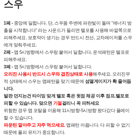
스우
1페 -
중앙에 딜합니다. 단, 스우몸 주변에 파란빛이 돌며 "
에너지 방
출을 시작합니다" 라는 사운드가 들리면 텔포를 사용해 바깥쪽으로
피해주세요.
보호막이 생기는 경우 반드시 전선, 교차레이저를 스우
에게 맞춰주세요.
2페 -
맵 5시방향에서 스우랑 붙어서 딜합니다. 운석패턴은 텔포로
피해주세요.
3페 -
맵 5시방향에서 스우랑 붙어서 딜합니다.
오리진
사용시 반드시 스우와 겹친상태로 사용
해주세요. 오리진무
적 상태에서 스우는 맵패턴을 맞기 때문에
섬멸게이지가 확 줄어듭
니다.
발판 던지는건 타이밍 맞게 텔포 혹은 윗점 체공 이후 점프,텔포로
피할 수 있습니다. 맞으면
기절
걸리니 꼭 피하세요
위험한 경우 맵 포탈을 이용해 11시방향-5시방향 왔다갔다 플레이
할 수 있습니다.
파운틴 깔아주고 자주 먹으세요.
맵패턴 아픕니다. 다 피할 수 없기
때문에 풀피 유지가 중요합니다.