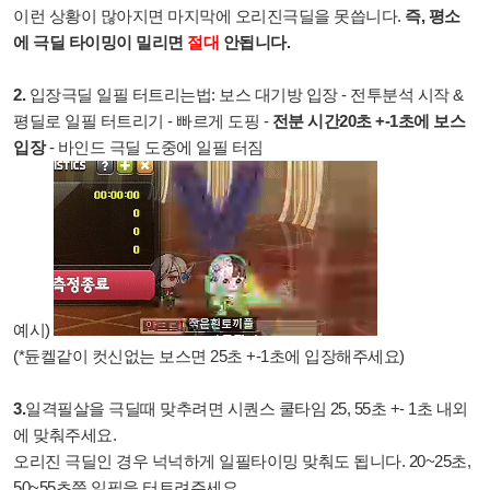
이런 상황이 많아지면 마지막에 오리진극딜을 못씁니다.
즉,
평소
에
극딜 타이밍이 밀리면
절대
안됩니다.
2.
입장극딜 일필 터트리는법: 보스 대기방 입장 - 전투분석 시작 &
평딜로 일필 터트리기 - 빠르게 도핑 -
전분 시간20초 +-1초에 보스
입장
- 바인드 극딜 도중에 일필 터짐
예시) ​
(*듄켈같이 컷신없는 보스면 25초 +-1초에 입장해주세요)​​
3.
일격필살을 극딜때 맞추려면 시퀀스 쿨타임 25, 55초 +- 1초 내외
에 맞춰주세요.
오리진 극딜인 경우 넉넉하게 일필타이밍 맞춰도 됩니다. 20~25초,
50~55초쯤 일필을 터트려주세요