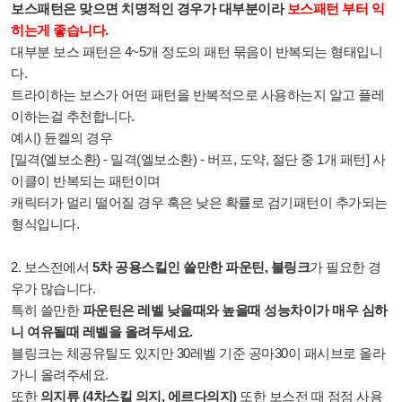
보스패턴은 맞으면 치명적인 경우가 대부분이라
보스패턴 부터 익
히는게 좋습니다.
대부분 보스 패턴은 4~5개 정도의 패턴 묶음이 반복되는 형태입니
다.
트라이하는 보스가 어떤 패턴을 반복적으로 사용하는지 알고 플레
이하는걸 추천합니다.
예시) 듄켈의 경우
[밀격(엘보소환) - 밀격(엘보소환) - 버프, 도약, 절단 중 1개 패턴] 사
이클이 반복되는 패턴이며
캐릭터가 멀리 떨어질 경우 혹은 낮은 확률로 검기패턴이 추가되는
형식입니다.
2.
보스전에서
5차 공용스킬인 쓸만한 파운틴, 블링크
가 필요한 경
우가 많습니다.
특히 쓸만한
파운틴은 레벨 낮을때와 높을때 성능차이가 매우 심하
니 여유될때 레벨을 올려두세요.
블링크는 체공유틸도 있지만 30레벨 기준 공마30이 패시브로 올라
가니 올려주세요.
또한
의지류 (4차스킬 의지, 에르다의지)
또한 보스전 때 점점 사용