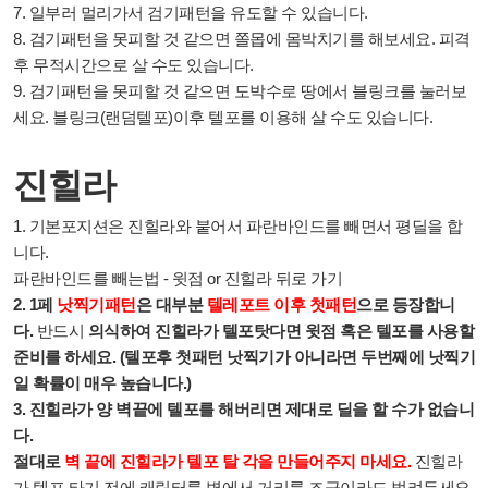
7. 일부러 멀리가서 검기패턴을 유도할 수 있습니다.
8. 검기패턴을 못피할 것 같으면 쫄몹에 몸박치기를 해보세요. 피격
후 무적시간으로 살 수도 있습니다.
9. 검기패턴을 못피할 것 같으면 도박수로 땅에서 블링크를 눌러보
세요. 블링크(랜덤텔포)이후 텔포를 이용해 살 수도 있습니다.
진힐라
1. 기본포지션은 진힐라와 붙어서 파란바인드를 빼면서 평딜을 합
니다.
파란바인드를 빼는법 - 윗점 or 진힐라 뒤로 가기
2. 1페
낫찍기패턴
은 대부분
텔레포트 이후 첫패턴
으로 등장합니
다.
반드시
의식하여 진힐라가 텔포탓다면 윗점 혹은 텔포를 사용할
준비를 하세요. (텔포후 첫패턴 낫찍기가 아니라면 두번째에 낫찍기
일 확률이 매우 높습니다.)
3.
진힐라가 양 벽끝에 텔포를 해버리면 제대로 딜을 할 수가 없습니
다.
절대로
벽 끝에 진힐라가 텔포 탈 각을 만들어주지 마세요.
진힐라
가 텔포 타기 전에 캐릭터를 벽에서 거리를 조금이라도 벌려두세요.