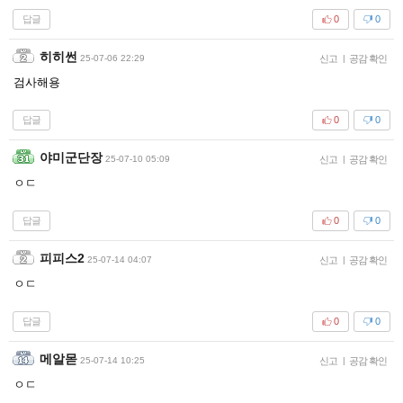
답글
0
0
히히썬
25-07-06 22:29
신고
|
공감 확인
검사해용
답글
0
0
야미군단장
25-07-10 05:09
신고
|
공감 확인
ㅇㄷ
답글
0
0
피피스2
25-07-14 04:07
신고
|
공감 확인
ㅇㄷ
답글
0
0
메알몯
25-07-14 10:25
신고
|
공감 확인
ㅇㄷ