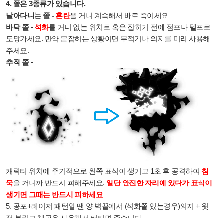
4. 쫄은 3종류가 있습니다.
날아다니는 쫄 -
혼란
을 거니 계속해서 바로 죽이세요
바닥 쫄 -
석화
를 거니 없는 위치로 혹은 잡히기 전에 점프나 텔포로
도망가세요. 만약 붙잡히는 상황이면 무적기나 의지를 미리 사용해
주세요.
추적 쫄 -
캐릭터 위치에 주기적으로
왼쪽 표식이 생기고 1초 후 공격하여
침
묵
을 거니까 반드시 피해주세요.
일단 안전한 자리에 있다가 표식이
생기면 그때는 반드시 피하세요
5. 공포+레이저 패턴일 땐 양 벽끝에서 (석화쫄 있는경우)의지 + 윗
점 블링크 체공을 사용해서 버티면 좋습니다.