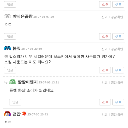
답글
0
0
야식은곱창
25-07-05 07:20
신고
|
공감 확인
ㅇㄷ
답글
0
0
봄잎
25-07-05 20:50
신고
|
공감 확인
렌 칼소리가 너무 시끄러운데 보스전에서 필요한 사운드가 뭔가요?
스킬 사운드는 꺼도 되나요?
답글
0
0
짤짤이뎀지
25-07-09 13:11
신고
|
공감 확인
듄켈 화살 소리가 있겠네요
답글
0
0
전압
25-07-06 20:43
신고
|
공감 확인
ㅇㄷ