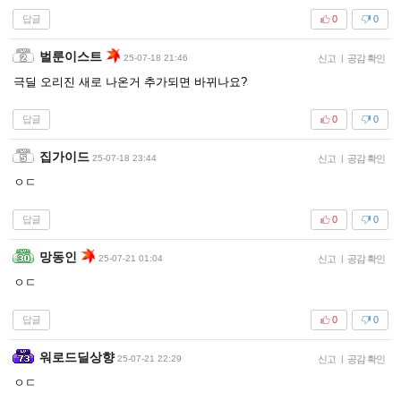
답글
0
0
벌룬이스트
25-07-18 21:46
신고
|
공감 확인
극딜 오리진 새로 나온거 추가되면 바뀌나요?
답글
0
0
집가이드
25-07-18 23:44
신고
|
공감 확인
ㅇㄷ
답글
0
0
망동인
25-07-21 01:04
신고
|
공감 확인
ㅇㄷ
답글
0
0
워로드딜상향
25-07-21 22:29
신고
|
공감 확인
ㅇㄷ