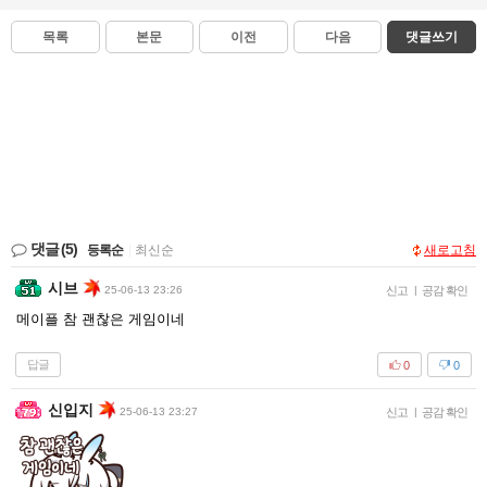
목록
본문
이전
다음
댓글쓰기
댓글
(5)
등록순
|
최신순
새로고침
시브
25-06-13 23:26
신고
|
공감 확인
메이플 참 괜찮은 게임이네
답글
0
0
신입지
25-06-13 23:27
신고
|
공감 확인