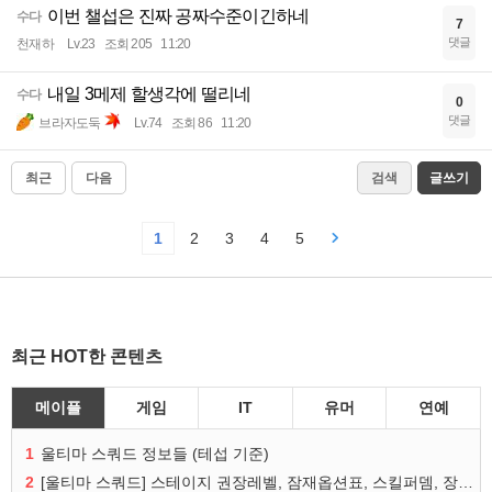
이번 챌섭은 진짜 공짜수준이긴하네
수다
7
댓글
천재하
Lv.23
조회 205
11:20
내일 3메제 할생각에 떨리네
수다
0
댓글
브라자도둑
Lv.74
조회 86
11:20
최근
다음
검색
글쓰기
1
2
3
4
5
최근 HOT한 콘텐츠
메이플
게임
IT
유머
연예
1
울티마 스쿼드 정보들 (테섭 기준)
2
[울티마 스쿼드] 스테이지 권장레벨, 잠재옵션표, 스킬퍼뎀, 장비 리스트 및 능력치 공유