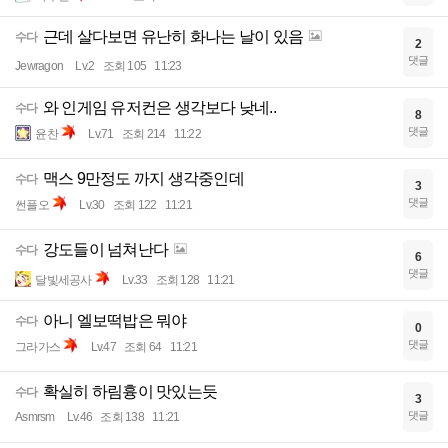
근데 살다보면 유난히 화나는 날이 있음
수다
2
댓글
Jewragon
Lv.2
조회 105
11:23
와 인게임 유저컨은 생각보다 낮네..
수다
8
댓글
윤찬
Lv.71
조회 214
11:22
맥스 9만정도 까지 생각중인데
수다
3
댓글
썬플오
Lv.30
조회 122
11:21
강도들이 넘쳐난다
수다
6
댓글
달빛세공사
Lv.33
조회 128
11:21
아니 엘보떡밥은 뭐야
수다
0
댓글
그라가스
Lv.47
조회 64
11:21
확실히 하림흉이 맛있는듯
수다
3
댓글
Asmrsm
Lv.46
조회 138
11:21