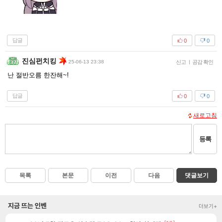
답글
0
0
진심펀치킹
25-06-13 23:38
신고
|
공감 확인
난 절반오름 한잔해~!
답글
0
0
새로고침
등록
목록
본문
이전
다음
댓글보기
지금 뜨는 인벤
더보기+