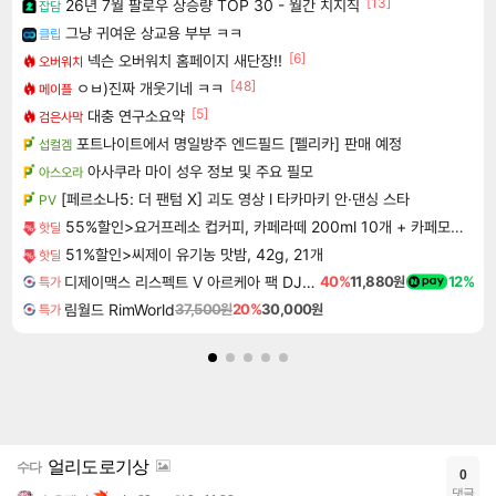
[13]
26년 7월 팔로우 상승량 TOP 30 - 월간 치지직
잡담
그냥 귀여운 상교용 부부 ㅋㅋ
클립
[6]
넥슨 오버워치 홈페이지 새단장!!
오버워치
[48]
ㅇㅂ)진짜 개웃기네 ㅋㅋ
메이플
[5]
대충 연구소요약
검은사막
포트나이트에서 명일방주 엔드필드 [펠리카] 판매 예정
섭컬겜
아사쿠라 마이 성우 정보 및 주요 필모
아스오라
[페르소나5: 더 팬텀 X] 괴도 영상 l 타카마키 안·댄싱 스타
PV
55%할인>요거프레소 컵커피, 카페라떼 200ml 10개 + 카페모카 200ml 10개, 20개
핫딜
51%할인>씨제이 유기농 맛밤, 42g, 21개
핫딜
디제이맥스 리스펙트 V 아르케아 팩 DJMAX RESPECT V Arcaea Pack DLC
40%
11,880원
12%
특가
림월드 RimWorld
37,500원
20%
30,000원
특가
얼리도로기상
수다
0
댓글