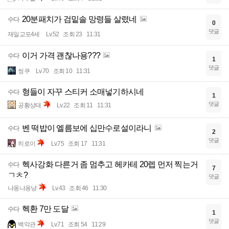
20분패치가 검밑솔 망령들 살렸네
수다
0
댓글
재일교포4세
Lv.52
조회 23
11:31
이거 가격 괜찮나용???
수다
1
댓글
씽쿠
Lv.70
조회 10
11:31
형들이 자꾸 스티커 소매넣기하시네
수다
1
댓글
공황상태
Lv.22
조회 11
11:31
벤 떡밥이 엘름보에 십만수로설이라니
수다
2
댓글
히로이
Lv.75
조회 17
11:31
헥사강화 다른거 좀 멈추고 헤카테 20렙 먼저 찍는거
수다
7
ㄱㅊ?
댓글
냐옹냐옹냥
Lv.43
조회 46
11:30
헥환 7만 도달
수다
1
댓글
백악관
Lv.71
조회 54
11:29