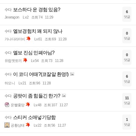
보스하다 운 경험 있음?
수다
6
댓글
Jewragon
Lv.2
조회 74
11:29
엘보경험치 꽤 되지 않나
수다
0
댓글
가나다라미비
Lv.61
조회 69
11:28
엘보 진심 민폐아님?
수다
0
댓글
유럽멧토끼
Lv.54
조회 73
11:28
이 코디 어때?(코잘알 환영!)
수다
6
댓글
하모니
Lv.21
조회 96
11:28
공팟이 좀 힘들긴 한가?
수다
11
댓글
운빨좇망
Lv.48
조회 107
11:27
스티커 소매넣기당함
수다
1
댓글
공황상태
Lv.22
조회 56
11:27