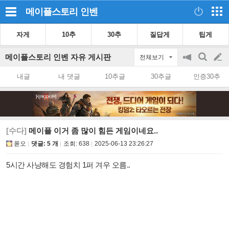
메이플스토리
인벤
자게
10추
30추
질답게
팁게
메이플스토리 인벤 자유 게시판
전체보기
공
검
글
지
색
내글
내 댓글
10추글
30추글
인증30추
on/off
쓰
기
[수다]
메이플 이거 좀 많이 힘든 게임이네요..
폳오
댓글: 5 개
조회:
638
2025-06-13 23:26:27
5시간 사냥해도 경험치 1퍼 겨우 오름..