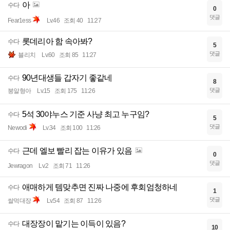
아
수다
0
댓글
Fear1ess
Lv.46
조회 40
11:27
롯데리아 함 속아봐?
수다
5
댓글
블리치
Lv.60
조회 85
11:27
90년대생들 갑자기 좋같네
수다
8
댓글
붕알형아
Lv.15
조회 175
11:26
5석 30야누스 기준 사냥 최고 누구임?
수다
5
댓글
Newodi
Lv.34
조회 100
11:26
근데 엘보 빨리 잡는 이유가 있음
수다
0
댓글
Jewragon
Lv.2
조회 71
11:26
애매하게 템맞추면 진짜 나중에 후회엄청하네
수다
1
댓글
쌀먹대장
Lv.54
조회 87
11:26
대장장이 맡기는 이득이 있음?
수다
10