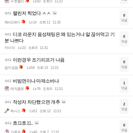
수호젤리
Lv.83
조회 0
11:32
챌린저 찍었다 ㅅㅅ
수다
0
댓글
Abc도레미
Lv.14
조회 12
11:32
디코 라운지 음성채팅은 왜 있는거냐 말 끊어먹고 기
수다
0
분 나쁘다
댓글
카이야
Lv.23
조회 8
11:31
이런경우 조기리프가 나음
수다
0
댓글
쉽지않음
Lv.58
조회 13
11:31
비빔면이냐 마제소바냐
수다
1
댓글
매직클로
Lv.76
조회 6
11:31
작성자 차단했으면 개추
수다
2
댓글
텍사스
Lv.52
조회 12
11:31
흐끄흐끄..
수다
0
댓글
갸루걸
Lv.46
조회 7
11:31