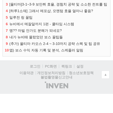
3
[울티마]3-1~3-9 보만튀 효율, 경험치 공략 및 소소한 컨트롤 팁
4
[하루1소재] 그래서 메포샵, 모멘텀 효율 얼마나 좋음?
5
일루전 링 꿀팁
6
뉴비에서 메잘알까지 1편 - 쿨타임 시스템
7
엥?? 마빌 안가도 분해가 되네요?
8
내가 뉴비때 몰랐었던 보스 꿀팁들
9
(추가) 울티마 카오스 2-4 ~ 3-10까지 공략 스펙 및 팁 공유
10
앱) 보스 수익 자동 기록 및 분석, 스케줄러 알림
로그인
PC화면
퀵링크
설정
청소년보호정책
이용약관
개인정보처리방침
▲
불법촬영물신고안내
(주)
인
벤