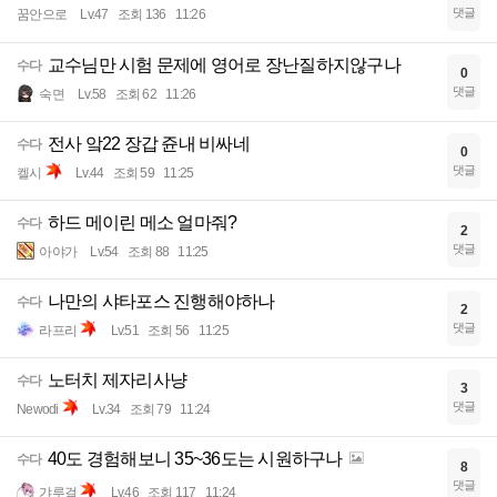
댓글
꿈안으로
Lv.47
조회 136
11:26
교수님만 시험 문제에 영어로 장난질하지않구나
수다
0
댓글
숙면
Lv.58
조회 62
11:26
전사 앜22 장갑 쥰내 비싸네
수다
0
댓글
켈시
Lv.44
조회 59
11:25
하드 메이린 메소 얼마줘?
수다
2
댓글
아야가
Lv.54
조회 88
11:25
나만의 샤타포스 진행해야하나
수다
2
댓글
라프리
Lv.51
조회 56
11:25
노터치 제자리사냥
수다
3
댓글
Newodi
Lv.34
조회 79
11:24
40도 경험해보니 35~36도는 시원하구나
수다
8
댓글
갸루걸
Lv.46
조회 117
11:24