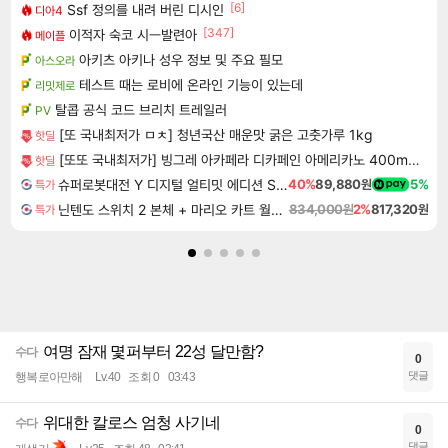
[6]
Ssf 정의를 내려 버린 디시인
디아4
[347]
이적자 숙코 시ㅡ발련아
메이플
아키츠 아키나 성우 정보 및 주요 필모
아스오라
테스트 때는 로비에 온라인 기능이 있는데
리밋제로
탈콥 공식 코드 브리치 트레일러
PV
[또 국내최저가 ㅁㅊ] 청년국산 매운맛 굵은 고춧가루 1kg
핫딜
[또또 국내최저가] 빙그레 아카페라 디카페인 아메리카노 400ml x 20개
핫딜
슈퍼로봇대전 Y 디지털 얼티밋 에디션 Super Robot Wars Y Digital Ultimate Edition
40%
89,880원
5%
특가
닌텐도 스위치 2 본체 + 마리오 카트 월드 + 포켓몬 포코피아 번들
834,000원
2%
817,320원
특가
여명 잠재 몇퍼부터 22성 달만함?
수다
0
댓글
행복로아만해
Lv.40
조회 0
03:43
위대한 칼로스 엄청 사기네
수다
0
댓글