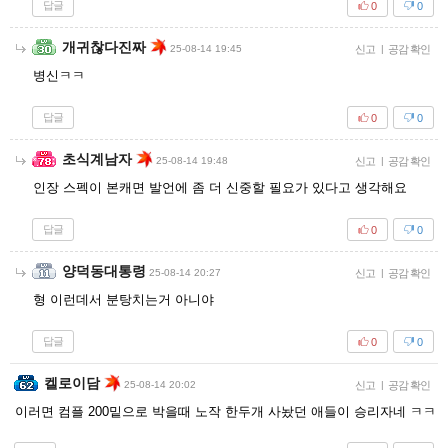
답글
0
0
개귀찮다진짜
25-08-14 19:45
신고
|
공감 확인
병신ㅋㅋ
답글
0
0
초식계남자
25-08-14 19:48
신고
|
공감 확인
인장 스펙이 본캐면 발언에 좀 더 신중할 필요가 있다고 생각해요
답글
0
0
양덕동대통령
25-08-14 20:27
신고
|
공감 확인
형 이런데서 분탕치는거 아니야
답글
0
0
켈로이담
25-08-14 20:02
신고
|
공감 확인
이러면 컴플 200밑으로 박을때 노작 한두개 사놨던 애들이 승리자네 ㅋㅋ