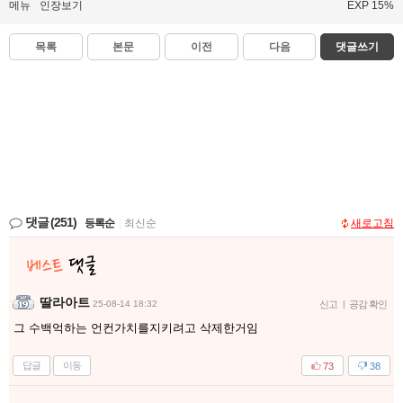
메뉴
인장보기
EXP 15%
목록
본문
이전
다음
댓글쓰기
댓글
(251)
등록순
|
최신순
새로고침
딸라아트
25-08-14 18:32
신고
|
공감 확인
그 수백억하는 언컨가치를지키려고 삭제한거임
답글
이동
73
38