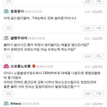
답글
0
0
둥둥둥이
25-08-14 21:23
신고
|
공감 확인
이게 갈드컵이열려...?넥슨에서 진짜 알바푼거아니냐
답글
0
0
팥빵주세여
25-08-14 22:32
신고
|
공감 확인
블하가 씹사기긴 했어 하면서 받아들이는 애들은 병신인거임?
뭐가 문제인지 모르는거임 아님 모르는척 하는거임?
답글
0
0
도로롱뇨로롱
25-08-14 22:55
신고
|
공감 확인
이지나 노말쌀숭이정도에서 130제하트로 대체품 나왔으면 괜찮았을텐
데 좀 아쉽네
어차피 안하던 중간단계 강화 시켜서 메소소모시킬수도 있었던건데
물론 블하 거의 안쓰는 입장이었어서 별생각없긴함ㅋㅋ
답글
0
0
Artaca
25-08-14 23:29
신고
|
공감 확인