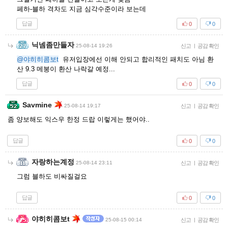
페하-블하 격차도 지금 심각수준이라 보는데
답글
0
0
닉넴좀만들자
25-08-14 19:26
신고
|
공감 확인
@야히히콤보t
유저입장에선 이해 안되고 합리적인 패치도 아님 환
산 9.3 메붕이 환산 나락갈 예정...
답글
0
0
Savmine
25-08-14 19:17
신고
|
공감 확인
좀 양보해도 익스우 한정 드랍 이렇게는 했어야..
답글
0
0
자랑하는계정
25-08-14 23:11
신고
|
공감 확인
그럼 블하도 비싸질걸요
답글
0
0
야히히콤보t
25-08-15 00:14
신고
|
공감 확인