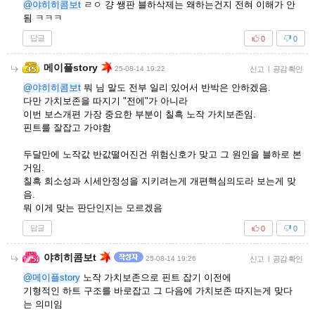
@야히히콤보t
ㄹㅇ 걍 쌩판 블하삭제는 왜하는건지 전혀 이해가 안
됨 ㅋㅋㅋ
답글
0
0
메이플story
25-08-14 19:22
신고
|
공감 확인
@야히히콤보t
뭐 님 말도 전부 일리 있어서 반박은 안하겠음.
다만 가치보존을 따지기 "전에"가 아니라
이번 보스개편 가장 중요한 부분이 칠흑 노작 가치보존임.
핀트를 잘잡고 가야함
두달만에 노작값 반값떨어진건 위험신호가 맞고 그 원인을 블하로 본
거임.
칠흑 희소성과 시세안정성을 지키려는게 개편핵심의도라 보는게 맞
음.
뭐 이게 맞는 판단인지는 모르겠음
답글
0
0
야히히콤보t
25-08-14 19:26
신고
|
공감 확인
@메이플story
노작 가치보존으로 핀트 잡기 이전에
기형적인 하트 구조를 바로잡고 그 다음에 가치보존 따지는게 맞다
는 의미임