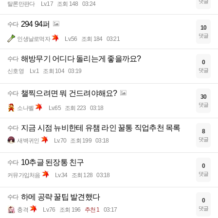
댓글
탈론만판다
Lv.17
조회 148
03:24
294 94퍼
수다
10
댓글
인생날로먹자
Lv.56
조회 184
03:21
해방무기 어디다 돌리는게 좋을까요?
수다
0
댓글
신호영
Lv.1
조회 104
03:19
챌찍으려면 뭐 건드려야해요?
수다
30
댓글
소나벨
Lv.65
조회 223
03:18
지금 시점 뉴비한테 유챔 라인 꿀통 직업추천 목록
수다
8
댓글
새벽귀인
Lv.70
조회 199
03:18
10추글 된장통 친구
수다
0
댓글
커뮤가입처음
Lv.34
조회 128
03:18
하메 공략 꿀팁 발견했다
수다
0
댓글
충격
Lv.76
조회 196
추천 1
03:17