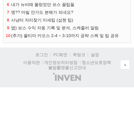
6
내가 뉴비때 몰랐었던 보스 꿀팁들
7
엥?? 마빌 안가도 분해가 되네요?
8
사냥터 자리찾기 미세팁 (섭첸 팁)
9
앱) 보스 수익 자동 기록 및 분석, 스케줄러 알림
10
(추가) 울티마 카오스 2-4 ~ 3-10까지 공략 스펙 및 팁 공유
로그인
PC화면
퀵링크
설정
청소년보호정책
이용약관
개인정보처리방침
▲
불법촬영물신고안내
(주)
인
벤