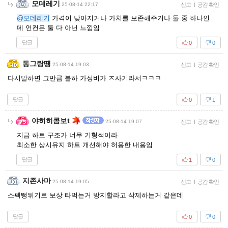
모데레기
25-08-14 22:17
신고
|
공감 확인
@모데레기
가격이 낮아지거나 가치를 보존해주거나 둘 중 하나인
데 언컨은 둘 다 아닌 느낌임
답글
0
0
동그랑떙
25-08-14 19:03
신고
|
공감 확인
다시말하면 그만큼 블하 가성비가 ㅈ사기라서ㅋㅋㅋ
답글
0
1
야히히콤보t
25-08-14 19:07
신고
|
공감 확인
지금 하트 구조가 너무 기형적이라
최소한 상시유지 하트 개선해야 허용한 내용임
답글
1
0
지존사마
25-08-14 19:05
신고
|
공감 확인
스펙뻥튀기로 보상 타먹는거 방지할라고 삭제하는거 같은데
답글
0
0