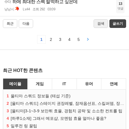
하메 최대한 스펙 쌀먹하고 싶은데
수다
13
댓글
낭낭시
Lv.44
조회 292
03:09
최근
다음
검색
글쓰기
1
2
3
4
5
최근 HOT한 콘텐츠
메이플
게임
IT
유머
연예
1
울티마 스쿼드 정보들 (테섭 기준)
2
[울티마 스쿼드] 스테이지 권장레벨, 잠재옵션표, 스킬퍼뎀, 장비 리스트 및 능력치 공유
3
[울티마]3-1~3-9 보만튀 효율, 경험치 공략 및 소소한 컨트롤 팁
4
[하루1소재] 그래서 메포샵, 모멘텀 효율 얼마나 좋음?
5
일루전 링 꿀팁