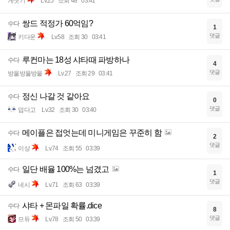
게샛기
Lv.25
조회 48
03:41
쌍드 적정가 60억임?
수다
1
댓글
키다운
Lv.58
조회 30
03:41
루컨마는 18성 샤타때 파방하나
수다
4
댓글
방울방울방울
Lv.27
조회 29
03:41
정신 나갈 것 같아요
수다
0
댓글
덥다고
Lv.32
조회 30
03:40
메이플은 접엇는데 미니게임은 꾸준히 함
수다
2
댓글
이상
Lv.74
조회 55
03:39
일단 배율 100%는 넘겼고
수다
1
댓글
네시
Lv.71
조회 63
03:39
샤타 + 몬파일 확률.dice
수다
8
댓글
므듀
Lv.78
조회 50
03:39