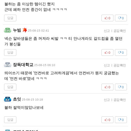
블하는 좀 이상한 템이긴 했지
근데 페하 언컨 중간이 없네 ㅋㅋㅋㅋ
답글
0
0
누빔
25-08-15 02:41
신고
|
공감 확인
넥슨 알바생들은 좀 꺼져라 씨발 ㅋㅋ 티 안나게라도 갈드컵을 좀 열던
가 븅신들
답글
0
0
장독대학교
25-08-15 06:10
신고
|
공감 확인
띄어쓰기 때문에 '언컨바로 고려하게끔'에서 언컨바가 뭔지 궁금했는
데 '언컨 바로'였네 ㅋㅋㅋ
답글
0
0
초잇
25-08-15 10:18
신고
|
공감 확인
블하 쌀먹이많았나보네
답글
0
0