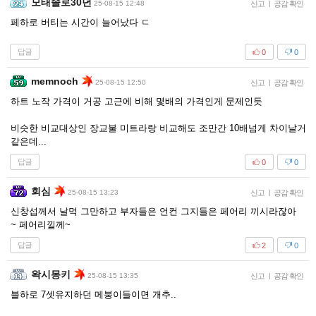
모태솔로30년
25-08-15 12:48
신고
|
공감 확인
페하로 버티는 시간이 늘어났다 ㄷ
답글
0
0
memnoch
25-08-15 12:50
신고
|
공감 확인
하트 노작 가격이 거공 고근에 비해 몇배의 가격인게 문제인듯
비슷한 비교대상인 장교불 미트라랑 비교해도 조만간 10배넘게 차이날거
같은데...
답글
0
0
회심
25-08-15 13:23
신고
|
공감 확인
신창섭께서 날먹 그만하고 부자들은 언컨 그지들은 페어리 끼시라잖아
~ 페어리낄께~
답글
2
0
왁시몽키
25-08-15 13:35
신고
|
공감 확인
블하로 7셋유지하던 메붕이들이면 개추..