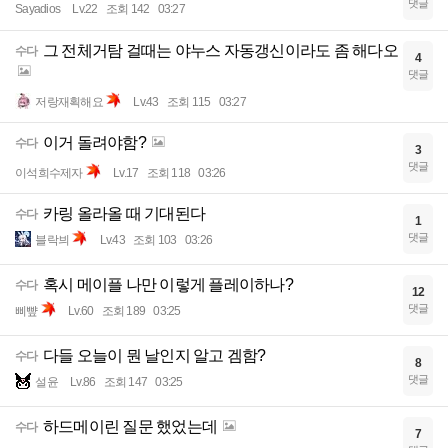
댓글
Sayadios
Lv.22
조회 142
03:27
그 전체거탐 걸때는 야누스 자동갱신이라도 좀 해다오
수다
4
댓글
저랑재획해요
Lv.43
조회 115
03:27
이거 돌려야함?
수다
3
댓글
이석희수제자
Lv.17
조회 118
03:26
카링 올라올 때 기대된다
수다
1
댓글
블락븨
Lv.43
조회 103
03:26
혹시 메이플 나만 이렇게 플레이하나?
수다
12
댓글
삐뺲
Lv.60
조회 189
03:25
다들 오늘이 뭔 날인지 알고 겜함?
수다
8
댓글
설윤
Lv.86
조회 147
03:25
하드메이린 질문 했었는데
수다
7