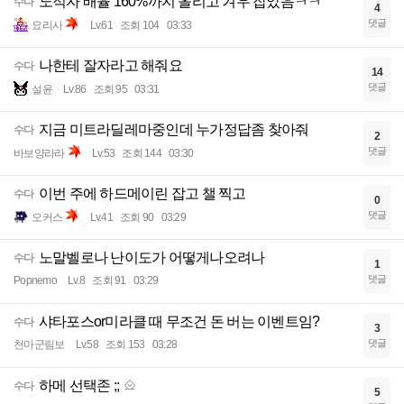
노적자 배율 160%까지 올리고 겨우 잡았음ㅋㅋ
수다
4
댓글
요리사
Lv.61
조회 104
03:33
나한테 잘자라고 해줘요
수다
14
댓글
설윤
Lv.86
조회 95
03:31
지금 미트라딜레마중인데 누가정답좀 찾아줘
수다
2
댓글
바보양라라
Lv.53
조회 144
03:30
이번 주에 하드메이린 잡고 챌 찍고
수다
0
댓글
오커스
Lv.41
조회 90
03:29
노말벨로나 난이도가 어떻게나오려나
수다
1
댓글
Popnemo
Lv.8
조회 91
03:29
샤타포스or미라클 때 무조건 돈 버는 이벤트임?
수다
3
댓글
천마군림보
Lv.58
조회 153
03:28
하메 선택존 ;;
수다
5