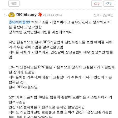
답글
0
0
메이플story
25-08-14 20:04
신고
|
공감 확인
@야히히콤보t
하트구조를 기형적이라고 볼수도있다고 생각하고,저
는 틀렸다고 생각안함
장착하면 몇백만원짜리템들 계정귀속하니
다만 현실적으로 현재 RPG게임업계 전반트렌드를 보면 메이플 자체
가 특수한 케이스임을 알수있을것임
메이플 자체가 기형적이고, 언컨같이 장교불템이 매우 정상적인 템들
임.
그니까 요즘나오는 RPG들은 기본적으로 장착시 교환불가가 기본탑재
된 장비가 표준임
메이플처럼 카루타,에테같이 교환장비가 주류가 아니라 언컨이 기본
탑재된 것이
현재 RPG트렌드임.
오히려 메이플처럼 10년된 템들이 활발히 교환하는 시스템자체가 기
형적구조임.
언컨 시스템자체를 기형적으로 본다면 할말없지만
적어도 게임업계전반 흐름놓고 보면 오히려 언컨이 정상,교환가능템
들이 특이한구조를 알수있음.