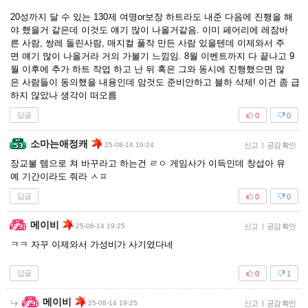
20성까지 달 수 있는 130제 여명or보장 하트라도 내준 다음에 진행을 해
야 했을거 같은데 이것도 얘기 많이 나올거같음. 이미 페어리에 레잠바
른 사람, 쌍레 돌린사람, 매지컬 풀작 만든 사람 있을텐데 이제와서 주
면 얘기 많이 나올거라 거의 가불기 느낌임. 8월 이벤트까지 다 끝나고 9
월 이후에 추가 하트 작업 하고 난 뒤 혹은 그와 동시에 진행했으면 많
은 사람들이 동의했을 내용인데 암것도 준비안하고 블하 삭제! 이건 좀 급
하지 않았나 생각이 떠오름
답글
0
0
소마는애정캐
25-08-14 19:24
신고
|
공감 확인
장교불 템으로 쳐 바꾸라고 하는건 ㄹㅇ 게임사가 이득인데 창섭아 유
예 기간이라도 줘라 ㅅㅍ
답글
0
0
메이비
25-08-14 19:25
신고
|
공감 확인
ㅋㅋ 자꾸 이제와서 가성비가 사기였다네
답글
0
1
메이비
25-08-14 19:25
신고
|
공감 확인