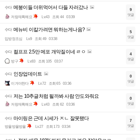
메붕이들 더위먹어서 다들 자러갔나
수다
9
댓글
저랑재획해요
Lv.43
조회 44
03:39
메뉴비 이칼가려면 뭐하는게나음?
수다
5
댓글
입방정조심
Lv.9
조회 49
03:38
컬프프 2.5만 메포 개악질이네 ㄹㅇ
수다
4
댓글
방구
Lv.83
조회 105
03:37
인장업데이트
수다
0
댓글
이겨야한다
Lv.72
조회 65
03:36
저는 10추글처럼 될까봐 사람 안도와줘요
수다
0
댓글
저랑재획해요
Lv.43
조회 62
03:36
마이링은 근데 시세가 ㅈㄴ 잘못됐다
수다
7
댓글
방울방울방울
Lv.27
조회 173
03:34