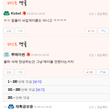
Kobel
25-08-14 18:30
신고
|
공감 확인
ㄹㅇ 컴플이 뉘집개이름도 아니고 ㅋㅋㅋㅋ
답글
이동
71
1
루메아썬
25-08-14 18:33
신고
|
공감 확인
블하 삭제 찬성하는건 그냥 메이플 안한다는거지
답글
이동
63
16
1 ~ 100
번째 댓글
[보기]
101 ~ 200
번째 댓글
[보기]
201 ~
번째 댓글
재획공포증
25-08-14 19:09
신고
|
공감 확인