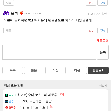
답글
0
0
은석
25-08-15 14:34
신고
|
공감 확인
이번에 공지하면 9월 패치쯤에 단종됐으면 차라리 나았을텐데
답글
0
0
새로고침
등록
목록
본문
이전
다음
댓글보기
지금 뜨는 인벤
더보기+
[25]
초ㅇㅎ) 수녀 코스프레 제로투
ㅗㅜㅑ
마크 RPG 고민하는 이경민?
클립
[5]
이번 드라이브 이쁘네
오버워치