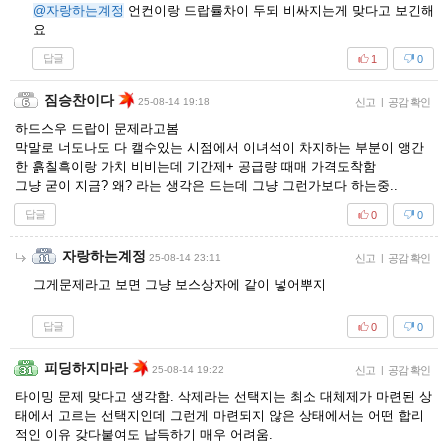
@자랑하는계정
언컨이랑 드랍률차이 두되 비싸지는게 맞다고 보긴해
요
답글
1
0
짐승찬이다
25-08-14 19:18
신고
|
공감 확인
하드스우 드랍이 문제라고봄
막말로 너도나도 다 캘수있는 시점에서 이녀석이 차지하는 부분이 앵간
한 흙칠흑이랑 가치 비비는데 기간제+ 공급량 때매 가격도착함
그냥 굳이 지금? 왜? 라는 생각은 드는데 그냥 그런가보다 하는중..
답글
0
0
자랑하는계정
25-08-14 23:11
신고
|
공감 확인
그게문제라고 보면 그냥 보스상자에 같이 넣어뿌지
답글
0
0
피딩하지마라
25-08-14 19:22
신고
|
공감 확인
타이밍 문제 맞다고 생각함. 삭제라는 선택지는 최소 대체제가 마련된 상
태에서 고르는 선택지인데 그런게 마련되지 않은 상태에서는 어떤 합리
적인 이유 갖다붙여도 납득하기 매우 어려움.