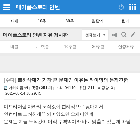
메이플스토리
인벤
자게
10추
30추
질답게
팁게
메이플스토리 인벤 자유 게시판
전체보기
공
검
글
지
색
내글
내 댓글
10추글
30추글
인증30추
on/off
쓰
기
[수다]
블하삭제가 가장 큰 문제인 이유는 타이밍의 문제긴함
야히히콤보t
댓글: 251 개
조회:
94149
추천:
211
비공감:
3
2025-08-14 18:29:45
미트라처럼 차라리 노작값이 합리적으로 낮아져서
언컨바로 고려하게끔 되어있으면 오케이인데
문제는 지금 노작값이 아직 수백억이라 바로 맞출수 있는게 아님