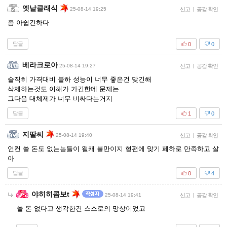
옛날클래식
25-08-14 19:25
신고
|
공감 확인
좀 아쉽긴하다
답글
0
0
베라크로아
25-08-14 19:27
신고
|
공감 확인
솔직히 가격대비 블하 성능이 너무 좋은건 맞긴해
삭제하는것도 이해가 가긴한데 문제는
그다음 대체제가 너무 비싸다는거지
답글
1
0
지딸씨
25-08-14 19:40
신고
|
공감 확인
언컨 쓸 돈도 없는놈들이 왤캐 불만이지 형편에 맞기 페하로 만족하고 살
아
답글
0
4
야히히콤보t
25-08-14 19:41
신고
|
공감 확인
쓸 돈 없다고 생각한건 스스로의 망상이었고