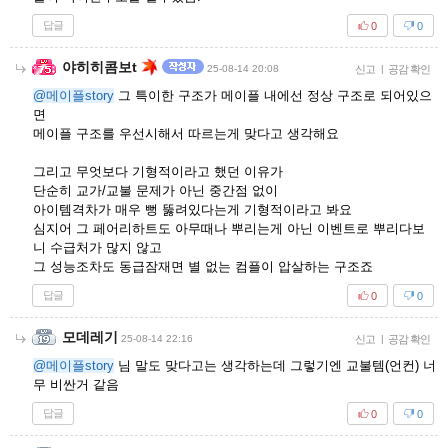
답글
0
0
야히히콤보t
25-08-14 20:08
신고
|
공감 확인
@메이플story
그 특이한 구조가 메이플 내에선 정상 구조로 되어있으
면
메이플 구조를 우선시해서 따르는게 맞다고 생각해요
그리고 무엇보다 기형적이라고 했던 이유가
단순히 교가/교불 문제가 아닌 중간점 없이
아이템격차가 매우 뻥 뚫려있다는게 기형적이라고 봐요
심지어 그 페어리하트도 아무때나 뿌리는게 아닌 이벤트로 뿌리다보
니 수급처가 많지 않고
그 성능조차도 동급잠재면 별 없는 컴플이 압살하는 구조죠
답글
0
0
모데레기
25-08-14 22:16
신고
|
공감 확인
@메이플story
님 말도 맞다고는 생각하는데 그렇기엔 교불템(언컨) 너
무 비싼거 같음
답글
0
0