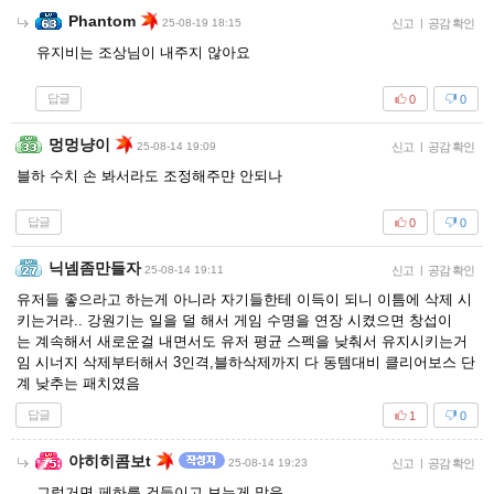
Phantom
25-08-19 18:15
신고
|
공감 확인
유지비는 조상님이 내주지 않아요
답글
0
0
멍멍냥이
25-08-14 19:09
신고
|
공감 확인
블하 수치 손 봐서라도 조정해주먄 안되나
답글
0
0
닉넴좀만들자
25-08-14 19:11
신고
|
공감 확인
유저들 좋으라고 하는게 아니라 자기들한테 이득이 되니 이틈에 삭제 시
키는거라.. 강원기는 일을 덜 해서 게임 수명을 연장 시켰으면 창섭이
는 계속해서 새로운걸 내면서도 유저 평균 스펙을 낮춰서 유지시키는거
임 시너지 삭제부터해서 3인격,블하삭제까지 다 동템대비 클리어보스 단
계 낮추는 패치였음
답글
1
0
야히히콤보t
25-08-14 19:23
신고
|
공감 확인
그럴거면 페하를 건들이고 보는게 맞음