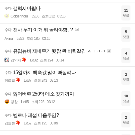
갤럭시마렵다
수다
11
댓글
Goldenhour
Lv.86
조회 132
03:16
전사 무기 이거 뭐 골라야함,,,?
수다
5
댓글
Akinu
Lv.52
조회 185
03:15
유입뉴비 제네무기 윗잠 완 비틱갈김 ㅅㄱㅋㅋ
수다
4
댓글
김억지
Lv.82
조회 194
03:14
15일까지 백숙값 많이 빠질려나
수다
3
댓글
히르엘
Lv.37
조회 243
03:13
잃어버린 250억 메소 찾기까지
수다
10
댓글
경찰
Lv.85
조회 228
03:12
벨로나 테섭 다음주임?
수다
2
댓글
김일천
Lv.52
조회 195
03:09