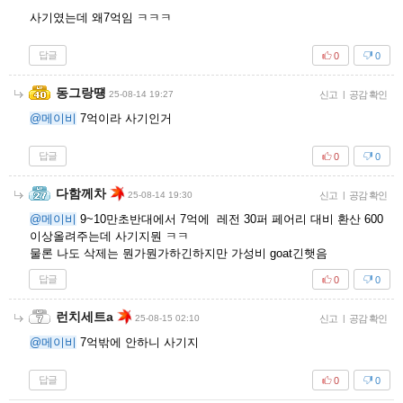
사기였는데 왜7억임 ㅋㅋㅋ
답글
0
0
동그랑떙
25-08-14 19:27
신고
|
공감 확인
@메이비
7억이라 사기인거
답글
0
0
다함께차
25-08-14 19:30
신고
|
공감 확인
@메이비
9~10만초반대에서 7억에 레전 30퍼 페어리 대비 환산 600
이상올려주는데 사기지뭔 ㅋㅋ
물론 나도 삭제는 뭔가뭔가하긴하지만 가성비 goat긴햇음
답글
0
0
런치세트a
25-08-15 02:10
신고
|
공감 확인
@메이비
7억밖에 안하니 사기지
답글
0
0