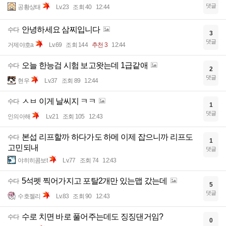
안녕하세요 메벤 아기고양이입니다
수다
0
댓글
공황상태
Lv.23
조회 40
12:44
안녕하세요 삼찌입니다
수다
3
댓글
거제야호a
Lv.69
조회 144
추천 3
12:44
오늘 한능검 시험 보고왓는데 1급같애
수다
2
댓글
현우
Lv.37
조회 89
12:44
ㅅㅂ 이게 날씨지 ㅋㅋ
수다
1
댓글
인의아해
Lv.21
조회 105
12:43
본섭 리프할까 하다가도 하메 이제 잡으니까 리프도
수다
1
고민되내
댓글
야히히콤보t
Lv.77
조회 74
12:43
5석펫 찍어가지고 포탈2개만 있는맵 갔는데
수다
5
댓글
수호젤리
Lv.83
조회 90
12:43