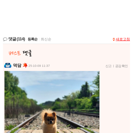
댓글
(114)
등록순
|
최신순
새로고침
덕담
25-10-09 11:37
신고
|
공감 확인