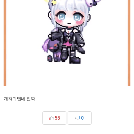
개쳐귀엽네 진짜
55
0