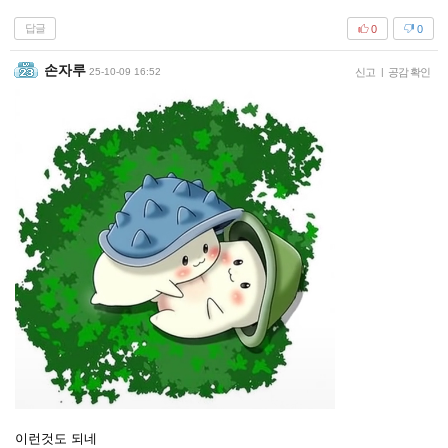
답글
0
0
손자루
25-10-09 16:52
신고
|
공감 확인
이런것도 되네