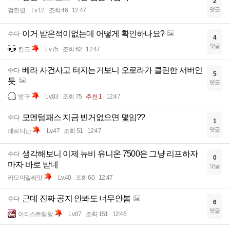
댓글
야히히콤보t
Lv.77
조회 48
12:48
챌린저스 보스 미션 검은마법사
수다
2
댓글
검흰별
Lv.12
조회 46
12:47
이거 받은적이없는데 어떻게 확인하나요?
수다
4
댓글
킨크
Lv.75
조회 62
12:47
베라 사건사고 터지는거보니 오로라가 클린한 서버인
수다
5
듯
댓글
방구
Lv.83
조회 75
추천 1
12:47
모멘텀패스 지금 빈거없으면 몇임??
수다
1
댓글
페르디난
Lv.47
조회 51
12:47
생각해보니 이제 뉴비 유니온 7500은 그냥 리프하자
수다
0
마자 바로 받네
댓글
카모마일씨앗
Lv.40
조회 60
12:47
근데 진짜 공지 안봐도 너무안봄
수다