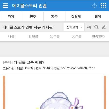
메이플스토리
인벤
자게
10추
30추
질답게
팁게
메이플스토리 인벤 자유 게시판
전체보기
공
검
글
지
색
내글
내 댓글
10추글
30추글
인증30추
on/off
쓰
기
[수다]
와 님들 그록 써봄?
고옹가앙
댓글: 114 개
조회:
38460
추천:
55
2025-10-09 08:52:47