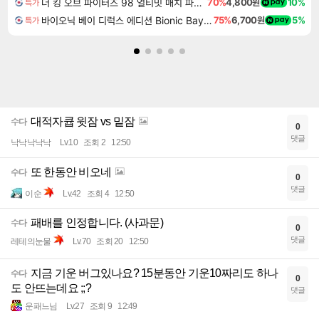
오레오 화이트크림 4개
핫딜
누룽지과자 30봉지
핫딜
더 킹 오브 파이터즈 98 얼티밋 매치 파이널 에디션 THE KING OF FIGHTERS 98 ULTIMATE MATCH FINAL EDITION
70%
4,800원
10%
특가
바이오닉 베이 디럭스 에디션 Bionic Bay Deluxe Edition
75%
6,700원
5%
특가
대적자큡 윗잠 vs 밑잠
수다
0
댓글
낙낙낙낙낙
Lv.10
조회 2
12:50
또 한동안 비오네
수다
0
댓글
이순
Lv.42
조회 4
12:50
패배를 인정합니다. (사과문)
수다
0
댓글
레테의눈물
Lv.70
조회 20
12:50
지금 기운 버그있나요? 15분동안 기운10짜리도 하나
수다
0