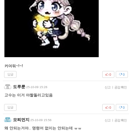
커여워~!~!
답글
0
0
도루룬
25-10-09 15:26
신고
|
공감 확인
고수는 이거 야짤돌리고있음
답글
0
0
모찌먼지
25-10-09 15:56
신고
|
공감 확인
왜 안되는거야.. 명령어 없이는 안되는데 ㅠㅠ