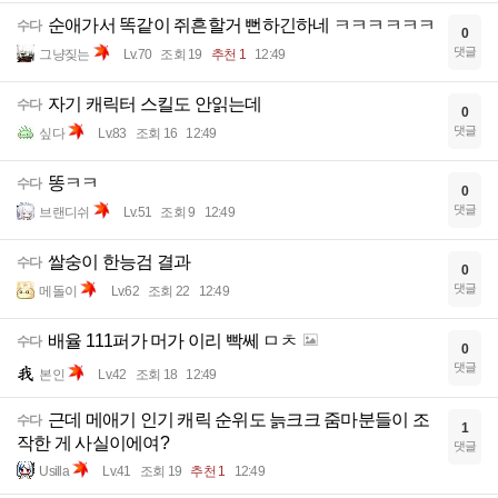
도 안뜨는데요 ;;?
댓글
운패느님
Lv.27
조회 9
12:49
순애가서 똑같이 쥐흔할거 뻔하긴하네 ㅋㅋㅋㅋㅋㅋ
수다
0
댓글
그냥짖는
Lv.70
조회 19
추천 1
12:49
자기 캐릭터 스킬도 안읽는데
수다
0
댓글
싶다
Lv.83
조회 16
12:49
똥ㅋㅋ
수다
0
댓글
브랜디쉬
Lv.51
조회 9
12:49
쌀숭이 한능검 결과
수다
0
댓글
메돌이
Lv.62
조회 22
12:49
배율 111퍼가 머가 이리 빡쎄 ㅁㅊ
수다
0
댓글
본인
Lv.42
조회 18
12:49
근데 메애기 인기 캐릭 순위도 늙크크 줌마분들이 조
수다
1