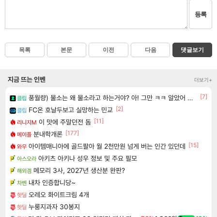
새로고침
등록
목록
본문
이전
다음
댓글보기
지금 뜨는 인벤
더보기+
[7]
풍월량) 물소는 왜 물소라고 하는거야? 아! 그만 ㅋㅋ 알았어 ㅋㅋ
클립
[2]
FC온 호날두보고 실망하는 민교
클립
[11]
이 맛에 주말던전 돔
리니지M
[177]
분내학개론
메이플
[15]
아이템매니아에 골드팔아 월 2천만원 넘게 버는 인간 있던데
와우
아키츠 아키나 성우 정보 및 주요 필모
아스오라
메모리 3사, 2027년 생산분 완판?
해외겜
내차 인증합니당~
차벤