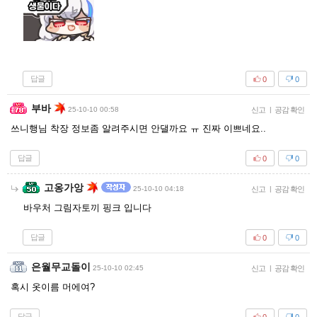
답글
0
0
부바
25-10-10 00:58
신고
|
공감 확인
쓰니행님 착장 정보좀 알려주시면 안댈까요 ㅠ 진짜 이쁘네요..
답글
0
0
고옹가앙
25-10-10 04:18
신고
|
공감 확인
바우처 그림자토끼 핑크 입니다
답글
0
0
은월무교돌이
25-10-10 02:45
신고
|
공감 확인
혹시 옷이름 머에여?
답글
0
0