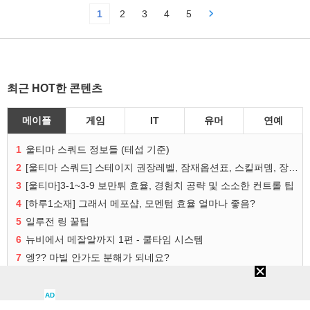
최근
다음
검색
글쓰기
1
2
3
4
5
최근 HOT한 콘텐츠
메이플
게임
IT
유머
연예
1
울티마 스쿼드 정보들 (테섭 기준)
2
[울티마 스쿼드] 스테이지 권장레벨, 잠재옵션표, 스킬퍼뎀, 장비 리스트 및 능력치 공유
3
[울티마]3-1~3-9 보만튀 효율, 경험치 공략 및 소소한 컨트롤 팁
4
[하루1소재] 그래서 메포샵, 모멘텀 효율 얼마나 좋음?
5
일루전 링 꿀팁
6
뉴비에서 메잘알까지 1편 - 쿨타임 시스템
7
엥?? 마빌 안가도 분해가 되네요?
AD