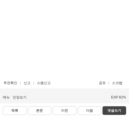
추천확인
신고
스팸신고
공유
스크랩
메뉴
인장보기
EXP 82%
목록
본문
이전
다음
댓글쓰기