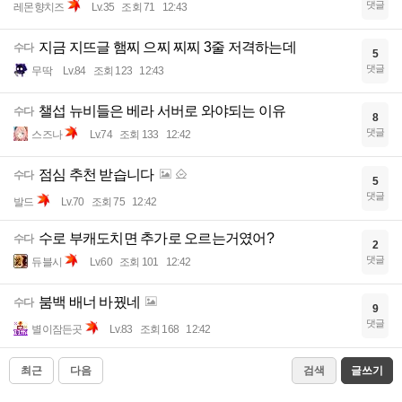
수로 치면 바로 풀어주는데도 징징댄거임?
수다
0
댓글
레몬향치즈
Lv.35
조회 71
12:43
지금 지뜨글 햄찌 으찌 찌찌 3줄 저격하는데
수다
5
댓글
무딱
Lv.84
조회 123
12:43
챌섭 뉴비들은 베라 서버로 와야되는 이유
수다
8
댓글
스즈나
Lv.74
조회 133
12:42
점심 추천 받습니다
수다
5
댓글
발드
Lv.70
조회 75
12:42
수로 부캐도치면 추가로 오르는거였어?
수다
2
댓글
듀블시
Lv.60
조회 101
12:42
붐백 배너 바꿨네
수다
9
댓글
별이잠든곳
Lv.83
조회 168
12:42