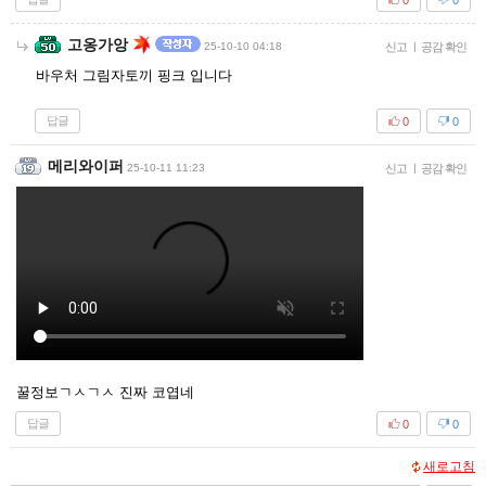
고옹가앙
25-10-10 04:18
신고
|
공감 확인
바우처 그림자토끼 핑크 입니다
답글
0
0
메리와이퍼
25-10-11 11:23
신고
|
공감 확인
꿀정보ㄱㅅㄱㅅ 진짜 코엽네
답글
0
0