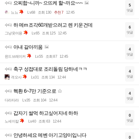
6
댓글
아티스트랑랑
Lv.87
조회 151
12:46
으찌합~니까~ 으뜨케 할~까요~~~
수다
5
댓글
뇨뇨
Lv.68
조회 130
추천 7
12:45
하 메m 조각60개받으려고 렌 키운건데
수다
6
댓글
그냥웃어용
Lv.65
조회 125
12:45
아내 갈아끼움
수다
4
댓글
윈드브레이커
Lv.55
조회 87
12:45
축구 성접대로 조리돌림 당하네ㅋㅋ
수다
4
댓글
격오사
Lv.31
조회 134
12:44
헥환 6~7만 기준으로
수다
4
댓글
다라타라
Lv.35
조회 104
12:44
갑자기 쌀먹 하고싶어지네 하하
수다
0
댓글
노세이칼
Lv.40
조회 63
12:44