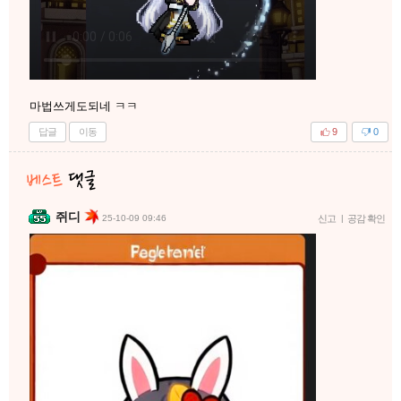
마법쓰게도되네 ㅋㅋ
답글
이동
9
0
쥐디
25-10-09 09:46
신고
|
공감 확인