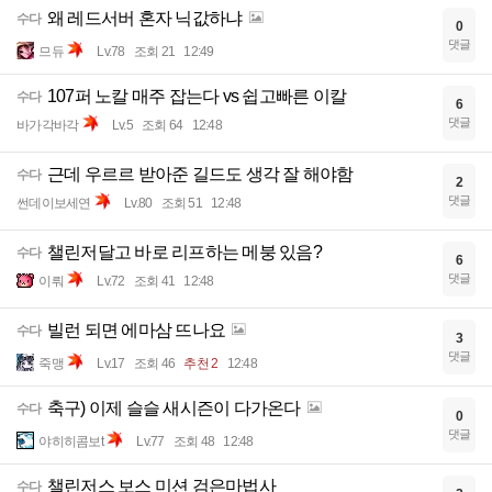
작한 게 사실이에여?
댓글
Usilla
Lv.41
조회 19
추천 1
12:49
왜 레드서버 혼자 닉값하냐
수다
0
댓글
므듀
Lv.78
조회 21
12:49
107퍼 노칼 매주 잡는다 vs 쉽고빠른 이칼
수다
6
댓글
바가각바각
Lv.5
조회 64
12:48
근데 우르르 받아준 길드도 생각 잘 해야함
수다
2
댓글
썬데이보세연
Lv.80
조회 51
12:48
챌린저달고 바로 리프하는 메붕 있음?
수다
6
댓글
이뤄
Lv.72
조회 41
12:48
빌런 되면 에마삼 뜨나요
수다
3
댓글
죽맹
Lv.17
조회 46
추천 2
12:48
축구) 이제 슬슬 새시즌이 다가온다
수다
0