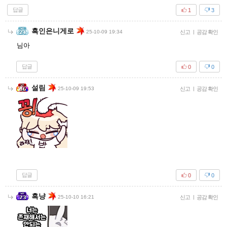
답글
1
3
흑인은니게로
25-10-09 19:34
신고
|
공감 확인
님아
답글
0
0
설림
25-10-09 19:53
신고
|
공감 확인
답글
0
0
흑냥
25-10-10 16:21
신고
|
공감 확인