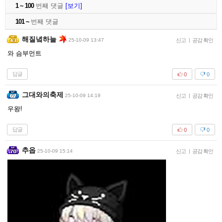
1 ~ 100
번째 댓글
[보기]
101 ~
번째 댓글
해질녘하늘
25-10-09 13:47
신고
|
공감 확인
와 슴부먼트
답글
0
0
그대와의축제
25-10-09 14:19
신고
|
공감 확인
우왕!
답글
0
0
추옵
25-10-09 15:14
신고
|
공감 확인