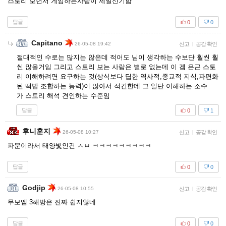
스토리 보면서 게임하는사람이 제일신기함
답글
0
0
Capitano
26-05-08 19:42
신고
|
공감 확인
절대적인 수로는 많지는 않은데 적어도 님이 생각하는 수보단 훨씬 훨
씬 많을거임 그리고 스토리 보는 사람은 별로 없는데 이 겜 은근 스토
리 이해하려면 요구하는 것(상식보다 딥한 역사적,종교적 지식,파편화
된 떡밥 조합하는 능력)이 많아서 적긴한데 그 일단 이해하는 소수
가 스토리 해석 견인하는 수준임
답글
0
1
후니훈지
26-05-08 10:27
신고
|
공감 확인
파문이라서 태양빛인건 ㅅㅂ ㅋㅋㅋㅋㅋㅋㅋㅋㅋ
답글
0
0
Godjip
26-05-08 10:55
신고
|
공감 확인
무보엠 3해방은 진짜 쉽지않네
답글
0
0