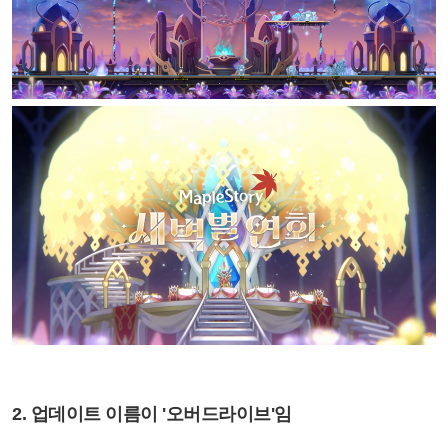
2. 업데이트 이름이 '오버드라이브​'임