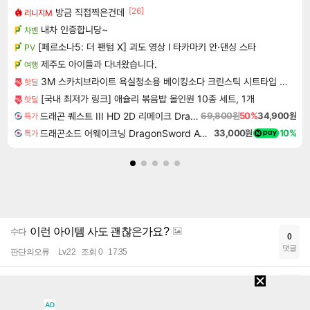
[26]
방금 직접찍은건데
리니지M
내차 인증합니당~
차벤
[페르소나5: 더 팬텀 X] 괴도 영상 l 타카마키 안·댄싱 스타
PV
제주도 아이들과 다녀왔습니다.
여행
3M 스카치브라이트 욕실청소용 베이킹소다 크린스틱 시트타입 소형 80매(40매x2개)
핫딜
[국내 최저가 링크] 애슐리 볶음밥 올인원 10종 세트, 1개
핫딜
드래곤 퀘스트 III HD 2D 리메이크 Dragon Quest III HD 2D Remake
69,800원
50%
34,900원
특가
드래곤소드 어웨이크닝 DragonSword Awakening
33,000원
10%
특가
이런 아이템 사도 괜찮은가요?
수다
0
댓글
판단의오류
Lv.22
조회 0
17:35
내가 순애 길드원이라면 역으로 반달갈듯
수다
0
댓글
소혜
Lv.47
조회 0
17:35
AD