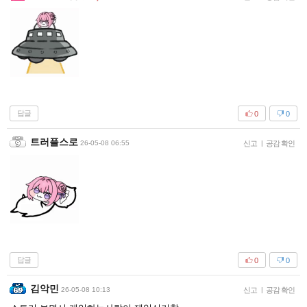
답글
0
0
트러플스로
26-05-08 06:55
신고
|
공감 확인
답글
0
0
김악민
26-05-08 10:13
신고
|
공감 확인