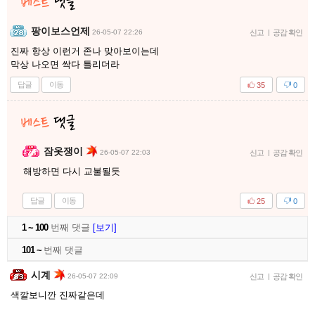
팡이보스언제
26-05-07 22:26
신고
|
공감 확인
진짜 항상 이런거 존나 맞아보이는데
막상 나오면 싹다 틀리더라
답글
이동
35
0
잠옷쟁이
26-05-07 22:03
신고
|
공감 확인
해방하면 다시 교불될듯
답글
이동
25
0
1 ~ 100
번째 댓글
[보기]
101 ~
번째 댓글
시계
26-05-07 22:09
신고
|
공감 확인
색깔보니깐 진짜같은데