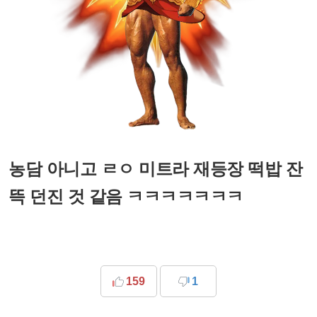
농담 아니고 ㄹㅇ 미트라 재등장 떡밥 잔
뜩 던진 것 같음 ㅋㅋㅋㅋㅋㅋㅋ
159
1