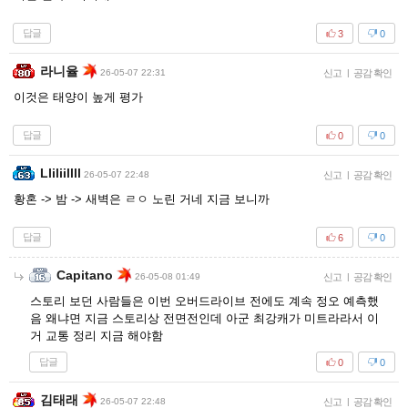
답글
3
0
라니율
26-05-07 22:31
신고
|
공감 확인
이것은 태양이 높게 평가
답글
0
0
Lliliillll
26-05-07 22:48
신고
|
공감 확인
황혼 -> 밤 -> 새벽은 ㄹㅇ 노린 거네 지금 보니까
답글
6
0
Capitano
26-05-08 01:49
신고
|
공감 확인
스토리 보던 사람들은 이번 오버드라이브 전에도 계속 정오 예측했
음 왜냐면 지금 스토리상 전면전인데 아군 최강캐가 미트라라서 이
거 교통 정리 지금 해야함
답글
0
0
김태래
26-05-07 22:48
신고
|
공감 확인