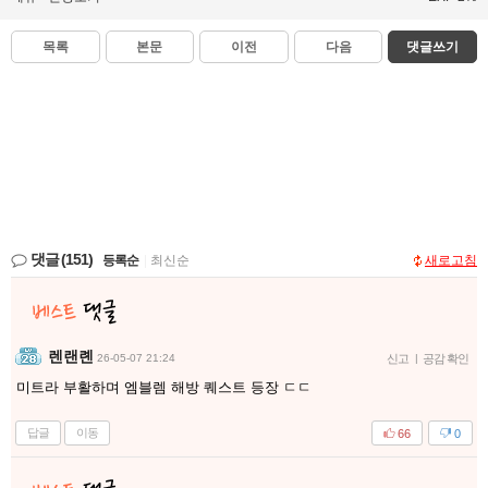
목록
본문
이전
다음
댓글쓰기
댓글
(151)
등록순
|
최신순
새로고침
렌랜롄
26-05-07 21:24
신고
|
공감 확인
미트라 부활하며 엠블렘 해방 퀘스트 등장 ㄷㄷ
답글
이동
66
0