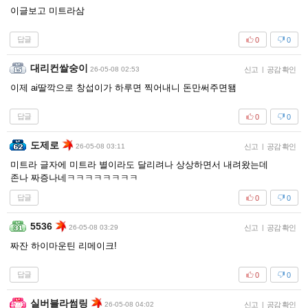
이글보고 미트라삼
답글
0
0
대리컨쌀숭이
26-05-08 02:53
신고
|
공감 확인
이제 ai딸깍으로 창섭이가 하루면 찍어내니 돈만써주면됌
답글
0
0
도제로
26-05-08 03:11
신고
|
공감 확인
미트라 글자에 미트라 별이라도 달리려나 상상하면서 내려왔는데
존나 짜증나네ㅋㅋㅋㅋㅋㅋㅋㅋ
답글
0
0
5536
26-05-08 03:29
신고
|
공감 확인
짜잔 하이마운틴 리메이크!
답글
0
0
실버블라썸링
26-05-08 04:02
신고
|
공감 확인