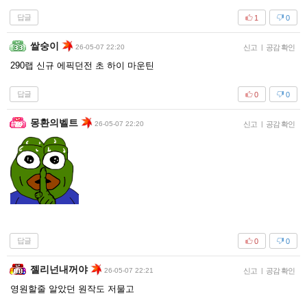
답글
1
0
쌀숭이
26-05-07 22:20
신고
|
공감 확인
290랩 신규 에픽던전 초 하이 마운틴
답글
0
0
몽환의벨트
26-05-07 22:20
신고
|
공감 확인
답글
0
0
젤리넌내꺼야
26-05-07 22:21
신고
|
공감 확인
영원할줄 알았던 원작도 저물고