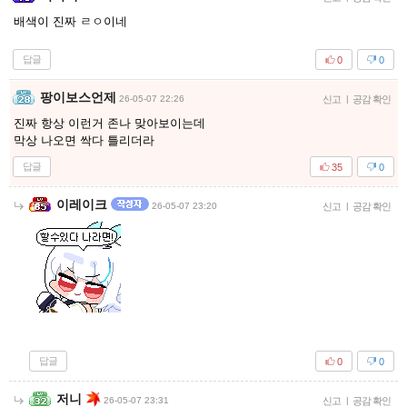
배색이 진짜 ㄹㅇ이네
답글
0
0
팡이보스언제
26-05-07 22:26
신고
|
공감 확인
진짜 항상 이런거 존나 맞아보이는데
막상 나오면 싹다 틀리더라
답글
35
0
이레이크
26-05-07 23:20
신고
|
공감 확인
답글
0
0
저니
26-05-07 23:31
신고
|
공감 확인