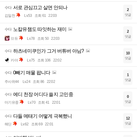
서로 관심끄고 살면 안되나
수다
2
댓글
김일천
Lv.53
조회 61
22:03
노칼유챔도 따잇하는 재미
수다
2
댓글
므듀
Lv.78
조회 50
22:03
하츠네미쿠인가 그거 버튜버 아님?
수다
10
댓글
카야
Lv.75
조회 106
22:02
0빼기 매물 팝니다
수다
1
댓글
주사위44
Lv.24
조회 86
22:02
에디 천장 어디다 쓸지 고민중
수다
0
댓글
마기유중
Lv.70
조회 41
22:01
다들 메태기 어떻게 극복했니
수다
12
댓글
해딘
Lv.62
조회 69
22:01