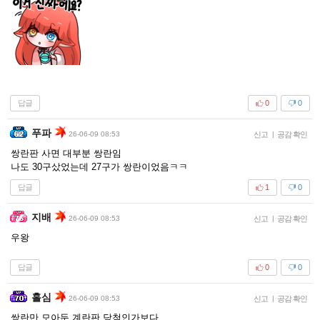
답글
0
0
푸파
26-06-09 08:53
신고
|
공감 확인
쌍란판 사면 대부분 쌍란임
나도 30구샀었는데 27구가 쌍란이었음ㅋㅋ
답글
1
0
지배
26-06-09 08:53
신고
|
공감 확인
우왕
답글
0
0
홀심
26-06-09 08:53
신고
|
공감 확인
쌍란만 모아둔 계란판 당첨인가보다