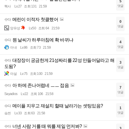
5
댓글
헥사
Lv.27
조회 131
21:59
메린이 이적자 첫클했어
수다
0
댓글
양유성
Lv.50
조회 64
21:59
뭔 날씨가 하루아침에 확 바뀌냐
수다
4
댓글
아내
Lv.86
조회 73
21:59
대장장이 궁금한게 21성짜리를 22성 만들어달라고 해
수다
3
도됨?
댓글
야설
Lv.75
조회 100
21:59
아 하메 존나어렵네 ㅡㅡ 접음
수다
7
댓글
Sayadios
Lv.22
조회 106
21:58
메이플 지우고 재설치 할때 날라가는 셋팅있음?
수다
1
댓글
슼썬
Lv.33
조회 63
21:58
너넨 사람 거를 때 뭐를 제일 먼저봐?
수다
3