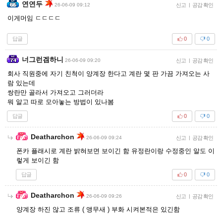
연연두
26-06-09 09:12
신고
|
공감 확인
이게머임 ㄷㄷㄷㄷ
답글
0
0
너그런겜하니
26-06-09 09:20
신고
|
공감 확인
회사 직원중에 자기 친척이 양계장 한다고 계란 몇 판 가끔 가져오는 사
람 있는데
쌍란만 골라서 가져오고 그러더라
뭐 알고 따로 모아놓는 방법이 있나봄
답글
0
0
Deatharchon
26-06-09 09:24
신고
|
공감 확인
폰카 플래시로 계란 밝혀보면 보이긴 함 유정란이랑 수정중인 알도 이
렇게 보이긴 함
답글
0
0
Deatharchon
26-06-09 09:26
신고
|
공감 확인
양계장 하진 않고 조류 ( 앵무새 ) 부화 시켜본적은 있긴함