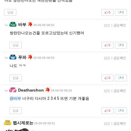
나도 쌍란만나오는 계란한판을 산적있음
답글
0
0
바부
26-06-09 08:52
신고
|
공감 확인
쌍란만나오는건줄 모르고샀었는데 신기했어
답글
0
0
푸파
26-06-09 08:53
신고
|
공감 확인
나도 ㅋㅋ
답글
0
0
Deatharchon
26-06-09 09:24
신고
|
공감 확인
@바부
너구리 다시마 2 3 4 5 뜨면 기분 개좋음
답글
0
0
펩시제로는
26-06-09 08:51
신고
|
공감 확인