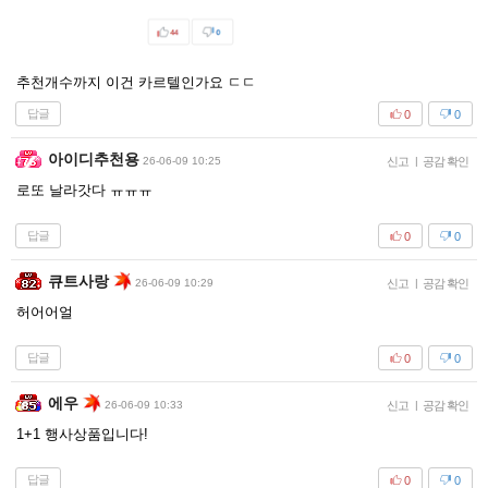
추천개수까지 이건 카르텔인가요 ㄷㄷ
답글
0
0
아이디추천용
26-06-09 10:25
신고
|
공감 확인
로또 날라갓다 ㅠㅠㅠ
답글
0
0
큐트사랑
26-06-09 10:29
신고
|
공감 확인
허어어얼
답글
0
0
에우
26-06-09 10:33
신고
|
공감 확인
1+1 행사상품입니다!
답글
0
0