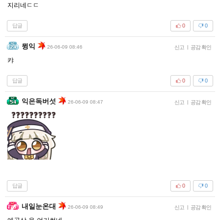
지리네ㄷㄷ
답글
0
0
뮝익
26-06-09 08:46
신고
|
공감 확인
캬
답글
0
0
익은독버섯
26-06-09 08:47
신고
|
공감 확인
답글
0
0
내일눈온대
26-06-09 08:49
신고
|
공감 확인