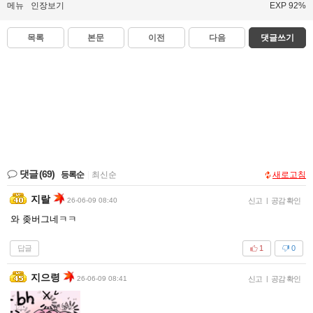
메뉴
인장보기
EXP 92%
목록
본문
이전
다음
댓글쓰기
댓글
(69)
등록순
|
최신순
새로고침
지랄
26-06-09 08:40
신고
|
공감 확인
와 좆버그네ㅋㅋ
답글
1
0
지으령
26-06-09 08:41
신고
|
공감 확인