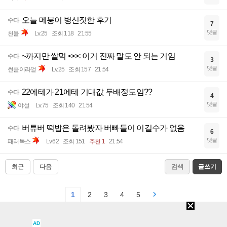
오늘 메붕이 병신짓한 후기
수다
7
댓글
천율
Lv.25
조회 118
21:55
~까지만 쌀먹 <<< 이거 진짜 말도 안 되는 거임
수다
3
댓글
썬콜이라얼
Lv.25
조회 157
21:54
22에테가 21에테 기대값 두배정도임??
수다
4
댓글
야설
Lv.75
조회 140
21:54
버튜버 떡밥은 돌려봤자 버빠들이 이길수가 없음
수다
6
댓글
패러독스
Lv.62
조회 151
추천 1
21:54
최근
다음
검색
글쓰기
1
2
3
4
5
AD