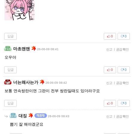
답글
0
0
마초맨맨
26-06-09 08:41
신고
|
공감 확인
오우야
답글
0
0
너는왜사는가
26-06-09 08:42
신고
|
공감 확인
보통 연속쌍란이면 그판이 전부 쌍란일때도 있더라구요
답글
0
0
대징
26-06-09 08:43
신고
|
공감 확인
뽑기 잘 해야겠군요