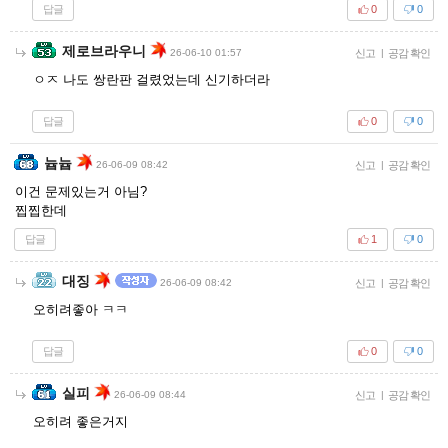
답글
0
0
제로브라우니
26-06-10 01:57
신고
|
공감 확인
ㅇㅈ 나도 쌍란판 걸렸었는데 신기하더라
답글
0
0
늅늅
26-06-09 08:42
신고
|
공감 확인
이건 문제있는거 아님?
찝찝한데
답글
1
0
대징
26-06-09 08:42
신고
|
공감 확인
오히려좋아 ㅋㅋ
답글
0
0
실피
26-06-09 08:44
신고
|
공감 확인
오히려 좋은거지