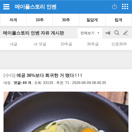
메이플스토리
인벤
자게
10추
30추
질답게
팁게
메이플스토리 인벤 자유 게시판
전체보기
공
검
글
지
색
내글
내 댓글
10추글
30추글
인증30추
on/off
쓰
기
[수다]
에공 36%보다 희귀한 거 떴다 ! ! !
대징
댓글: 69 개
조회:
33135
추천:
71
2026-06-09 08:40:35