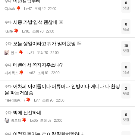
이번챌섭누비
수다
0
댓글
Cjzkwk
Lv.47
조회 42
22:00
시종 가발 염색 괜찮네
수다
0
댓글
Kairte
Lv.81
조회 70
22:00
오늘 생일이라고 뭐가 많이왔넹
수다
10
댓글
썬브
Lv.81
조회 70
22:00
메벤에서 쪽지자주쓰냐?
수다
8
댓글
패러독스
Lv.62
조회 81
22:00
어차피 아이돌이나 버튜버나 인방이나 애니나 다 환상
수다
2
을 파는거잖슴
댓글
다음에또만나
Lv.7
조회 95
22:00
박에 선선하네
수다
0
댓글
빅토리
Lv.65
조회 58
22:00
이적자돌이는 ㄹㅇ 칼질한번할려나
수다