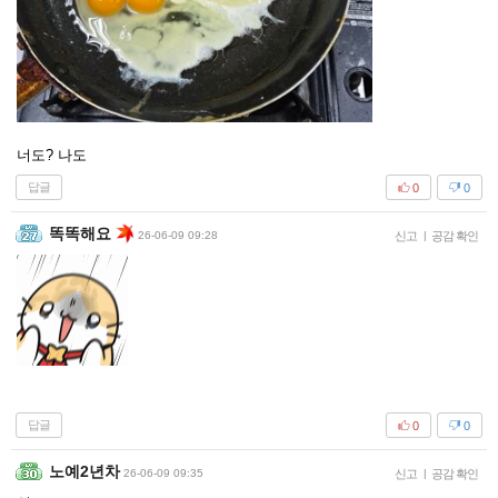
너도? 나도
답글
0
0
똑똑해요
26-06-09 09:28
신고
|
공감 확인
답글
0
0
노예2년차
26-06-09 09:35
신고
|
공감 확인