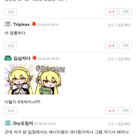
답글
0
0
Tripleax
26-06-09 08:53
신고
|
공감 확인
캬 영롱하다
답글
0
0
김삼자다
26-06-09 08:55
신고
|
공감 확인
이탈이 4개씩이나!!!!
답글
0
0
Dry오징어
26-06-09 09:02
신고
|
공감 확인
근데 저거 닭 입장에서는 에너지원이 과다한거자나 그럼 저기서 태어나