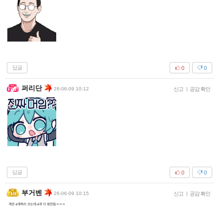
답글
0
0
퍼리단
26-06-09 10:12
신고
|
공감 확인
답글
0
0
부거벤
26-06-09 10:15
신고
|
공감 확인