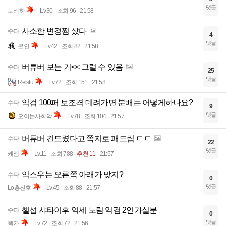
댓글
토리하
Lv.30
조회 96
21:58
사소한 변경쩜 샀다
수다
4
댓글
본인
Lv.42
조회 82
21:58
버튜버 보는 거<< 그럴 수 있음
수다
25
댓글
Reistu
Lv.72
조회 151
21:58
익검 100퍼 보조격 데려가면 분배는 어떻게하나요?
수다
9
댓글
오이는사회악
Lv.78
조회 104
21:57
버튜버 건드렸다고 쪽지로 패드립 ㄷㄷ
수다
22
댓글
케젬
Lv.11
조회 788
추천 11
21:57
익스우는 오른쪽 아래가 맞지?
수다
0
댓글
Lo홍진호
Lv.45
조회 88
21:57
챌섭 샤타이후 익세 노림 익검 2인가실분
수다
0
댓글
헥카
Lv.72
조회 72
21:56