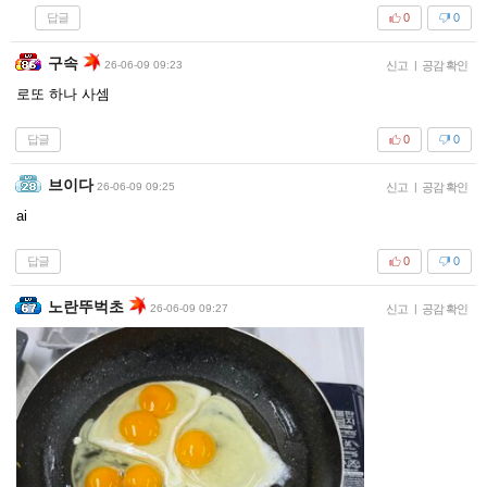
답글
0
0
구속
26-06-09 09:23
신고
|
공감 확인
로또 하나 사셈
답글
0
0
브이다
26-06-09 09:25
신고
|
공감 확인
ai
답글
0
0
노란뚜벅초
26-06-09 09:27
신고
|
공감 확인