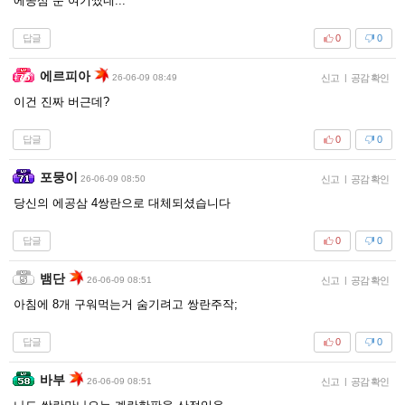
에공삼 운 여기썼네...
답글
0
0
에르피아
26-06-09 08:49
신고
|
공감 확인
이건 진짜 버근데?
답글
0
0
포뭉이
26-06-09 08:50
신고
|
공감 확인
당신의 에공삼 4쌍란으로 대체되셨습니다
답글
0
0
뱀단
26-06-09 08:51
신고
|
공감 확인
아침에 8개 구워먹는거 숨기려고 쌍란주작;
답글
0
0
바부
26-06-09 08:51
신고
|
공감 확인