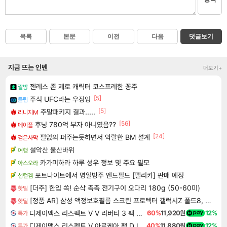
목록
본문
이전
다음
댓글보기
지금 뜨는 인벤
더보기+
젠레스 존 제로 캐릭터 코스프레한 꽁주
짤방
[5]
주식 UFC라는 우정잉
클립
[5]
주말패키지 결과.....
리니지M
[56]
후닝 780억 부자 아니였음??
메이플
[24]
펄없의 퍼주는듯하면서 악랄한 BM 설계
검은사막
설악산 울산바위
여행
카가미하라 하루 성우 정보 및 주요 필모
아스오라
포트나이트에서 명일방주 엔드필드 [펠리카] 판매 예정
섭컬겜
[더주] 한입 쏙! 순삭 촉촉 전기구이 오다리 180g (50-60미)
핫딜
[정품 AR] 삼성 액정보호필름 스크린 프로텍터 갤럭시Z 폴드8, 2매입
핫딜
디제이맥스 리스펙트 V V 리버티 3 팩 DJMAX RESPECT V V Liberty 3 Pack DLC
60%
11,920원
12%
특가
디제이맥스 리스펙트 V 아르케아 팩 DJMAX RESPECT V Arcaea Pack DLC
40%
11,880원
12%
특가