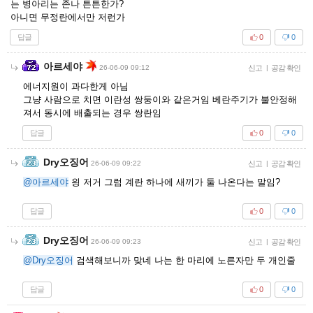
는 병아리는 존나 튼튼한가?
아니면 무정란에서만 저런가
답글
0
0
아르세야
26-06-09 09:12
신고
|
공감 확인
에너지원이 과다한게 아님
그냥 사람으로 치면 이란성 쌍둥이와 같은거임 베란주기가 불안정해
져서 동시에 배출되는 경우 쌍란임
답글
0
0
Dry오징어
26-06-09 09:22
신고
|
공감 확인
@아르세야
읭 저거 그럼 계란 하나에 새끼가 둘 나온다는 말임?
답글
0
0
Dry오징어
26-06-09 09:23
신고
|
공감 확인
@Dry오징어
검색해보니까 맞네 나는 한 마리에 노른자만 두 개인줄
답글
0
0