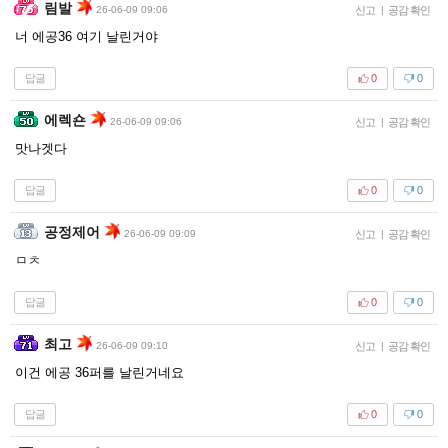
림발
26-06-09 09:06
신고
|
공감 확인
너 에공36 여기 날린거야
답글
0
0
에렉숀
26-06-09 09:06
신고
|
공감 확인
맛나겟다
답글
0
0
공정제어
26-06-09 09:09
신고
|
공감 확인
ㅁㅊ
답글
0
0
최고
26-06-09 09:10
신고
|
공감 확인
이건 에공 36퍼를 날린거네요
답글
0
0