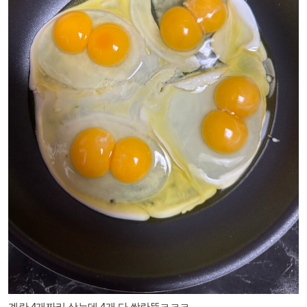
계란 4개짜리 삿는데 4개 다 쌍란뜸
ㅋㅋㅋ