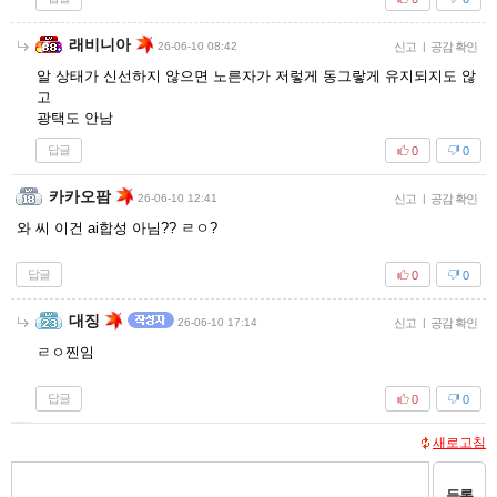
래비니아
26-06-10 08:42
신고
|
공감 확인
알 상태가 신선하지 않으면 노른자가 저렇게 동그랗게 유지되지도 않
고
광택도 안남
답글
0
0
카카오팜
26-06-10 12:41
신고
|
공감 확인
와 씨 이건 ai합성 아님?? ㄹㅇ?
답글
0
0
대징
26-06-10 17:14
신고
|
공감 확인
ㄹㅇ찐임
답글
0
0
새로고침
등록