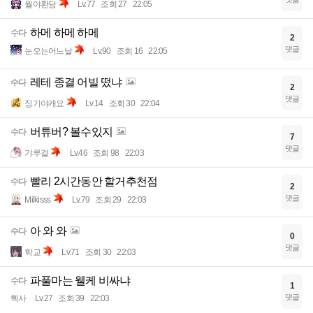
월야환담
Lv.77
조회 27
22:05
하메 하메 하메
수다
2
댓글
눈오는어느날
Lv.90
조회 16
22:05
레테 종결 어빌 떴냐
수다
2
댓글
징기야캐요
Lv.14
조회 30
22:04
버튜버? 볼수있지
수다
7
댓글
갸루걸
Lv.46
조회 98
22:03
빨리 2시간동안 할거추천점
수다
2
댓글
Milkisss
Lv.79
조회 29
22:03
아 와 와
수다
0
댓글
학교
Lv.71
조회 30
22:03
파풀마는 웰케 비싸냐
수다
1
댓글
헥사
Lv.27
조회 39
22:03