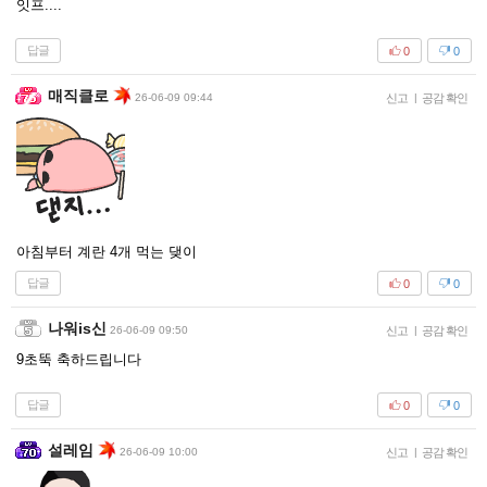
잇프....
답글
0
0
매직클로
26-06-09 09:44
신고
|
공감 확인
아침부터 계란 4개 먹는 댖이
답글
0
0
나워is신
26-06-09 09:50
신고
|
공감 확인
9초뚝 축하드립니다
답글
0
0
설레임
26-06-09 10:00
신고
|
공감 확인