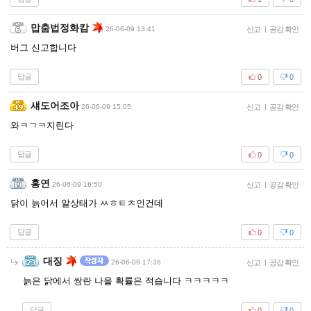
맙춤법정화캄
26-06-09 13:41
신고
|
공감 확인
버그 신고합니다
답글
0
0
섀도어조아
26-06-09 15:05
신고
|
공감 확인
와ㅋㄱㅋ지린다
답글
0
0
홍연
26-06-09 16:50
신고
|
공감 확인
닭이 늙어서 알상태가 ㅆㅎㅌㅊ인건데
답글
0
0
대징
26-06-09 17:36
신고
|
공감 확인
늙은 닭에서 쌍란 나올 확률은 적습니다 ㅋㅋㅋㅋㅋ
답글
0
0