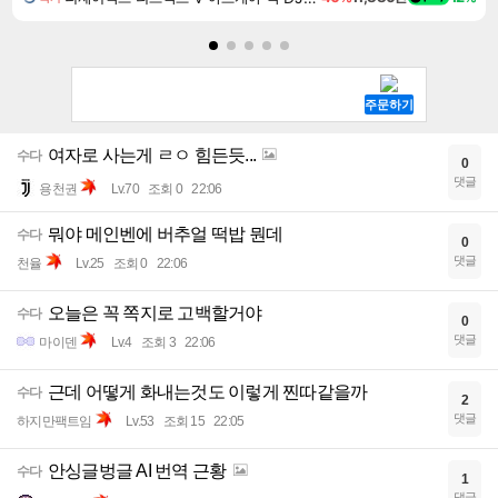
여자로 사는게 ㄹㅇ 힘든듯...
수다
0
댓글
용천권
Lv.70
조회 0
22:06
뭐야 메인벤에 버추얼 떡밥 뭔데
수다
0
댓글
천율
Lv.25
조회 0
22:06
오늘은 꼭 쪽지로 고백할거야
수다
0
댓글
마이덴
Lv.4
조회 3
22:06
근데 어떻게 화내는것도 이렇게 찐따같을까
수다
2
댓글
하지만팩트임
Lv.53
조회 15
22:05
안싱글벙글 AI 번역 근황
수다
1
댓글