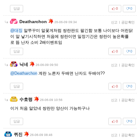
답글
0
0
Deatharchon
26-06-09 09:34
신고
|
공감 확인
@대징
알쭈꾸미 알꽃게처럼 쌍란판도 팔긴함 보통 나이보다 어린닭
이 알 낳기시직하면 처음에 쌍란이면 일정기간은 쌍란이 높은확률
로 뜸 난자 소비 2배이벤트임
답글
0
0
닉네
26-06-09 09:50
신고
|
공감 확인
@Deatharchon
계란 노른자 두배면 난자도 두배야??
답글
0
0
수호령
26-06-09 10:56
신고
|
공감 확인
이거 처음 알았네 쌍란만 양산이 가능하구나
답글
0
0
퀴진
26-06-09 08:46
신고
|
공감 확인