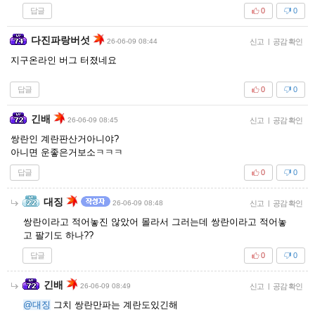
답글
0
0
다진파랑버섯
26-06-09 08:44
신고
|
공감 확인
지구온라인 버그 터졌네요
답글
0
0
긴배
26-06-09 08:45
신고
|
공감 확인
쌍란인 계란판산거아니야?
아니면 운좋은거보소ㅋㅋㅋ
답글
0
0
대징
26-06-09 08:48
신고
|
공감 확인
쌍란이라고 적어놓진 않았어 몰라서 그러는데 쌍란이라고 적어놓
고 팔기도 하나??
답글
0
0
긴배
26-06-09 08:49
신고
|
공감 확인
@대징
그치 쌍란만파는 계란도있긴해