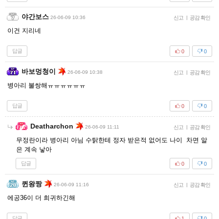
야간보스
26-06-09 10:36
신고
|
공감 확인
이건 지리네
답글
0
0
바보멍청이
26-06-09 10:38
신고
|
공감 확인
병아리 불쌍해ㅠㅠㅠㅠㅠㅠ
답글
0
0
Deatharchon
26-06-09 11:11
신고
|
공감 확인
무정란이라 병아리 아님 수탉한테 정자 받은적 없어도 나이 차면 알
은 계속 낳아
답글
0
0
퀸왕짱
26-06-09 11:16
신고
|
공감 확인
에공36이 더 희귀하긴해
답글
1
0