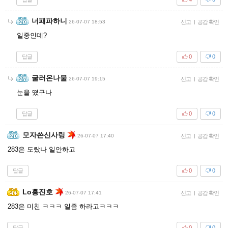
너패파하니
26-07-07 18:53
신고
|
공감 확인
일중인데?
답글
0
0
굴러온나물
26-07-07 19:15
신고
|
공감 확인
눈을 떴구나
답글
0
0
모자쓴신사링
26-07-07 17:40
신고
|
공감 확인
283은 도랐나 일안하고
답글
0
0
Lo홍진호
26-07-07 17:41
신고
|
공감 확인
283은 미친 ㅋㅋㅋ 일좀 하라고ㅋㅋㅋ
답글
0
0