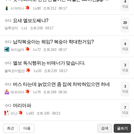
4
댓글
시어머니
Lv.80
조회 212
08:17
요새 엘보도쌔냐?
수다
20
댓글
덜룩망치
Lv.1
조회 200
08:17
납작복숭아는 뭐임? 복숭아 학대한거임?
수다
4
댓글
퍼리싫어
Lv.72
조회 160
08:17
엘보 독식행위는 비매너가 맞습니다.
수다
3
댓글
불독은이럽션
Lv.33
조회 220
08:17
버스 타는데 늙었으면 좀 집에 처박혀있으면 하네
수다
3
댓글
에르피아
Lv.76
조회 198
08:16
머리아파
수다
7
댓글
피난
Lv.83
조회 100
08:15
최근
다음
검색
글쓰기