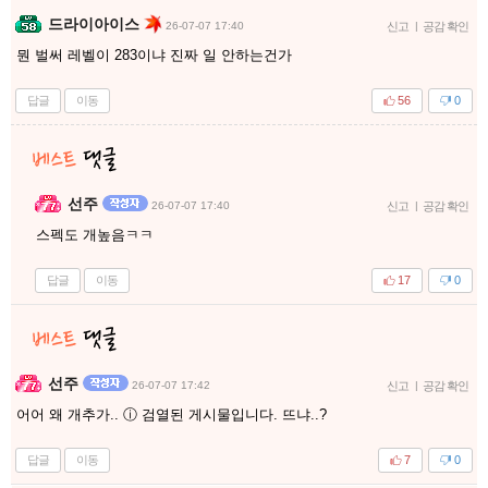
드라이아이스
26-07-07 17:40
신고
|
공감 확인
뭔 벌써 레벨이 283이냐 진짜 일 안하는건가
답글
이동
56
0
선주
26-07-07 17:40
신고
|
공감 확인
스펙도 개높음ㅋㅋ
답글
이동
17
0
선주
26-07-07 17:42
신고
|
공감 확인
어어 왜 개추가.. ⓘ 검열된 게시물입니다. 뜨냐..?
답글
이동
7
0