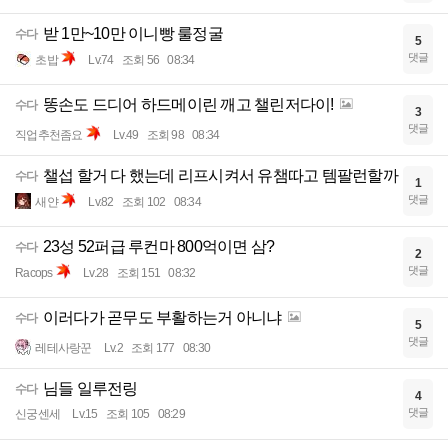
받 1만~10만 이니빵 룰정굴
수다
5
댓글
초밥
Lv.74
조회 56
08:34
똥손도 드디어 하드메이린 깨고 챌린저다이!
수다
3
댓글
직업추천좀요
Lv.49
조회 98
08:34
챌섭 할거 다 했는데 리프시켜서 유챔따고 템팔런할까
수다
1
댓글
새얀
Lv.82
조회 102
08:34
23성 52퍼급 루컨마 800억이면 삼?
수다
2
댓글
Racops
Lv.28
조회 151
08:32
이러다가 곧무도 부활하는거 아니냐
수다
5
댓글
레테사랑꾼
Lv.2
조회 177
08:30
님들 일루전링
수다
4
댓글
신궁센세
Lv.15
조회 105
08:29