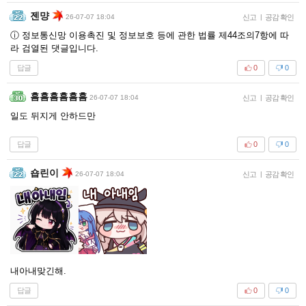
젠먕
26-07-07 18:04
신고
|
공감 확인
ⓘ 정보통신망 이용촉진 및 정보보호 등에 관한 법률 제44조의7항에 따
라 검열된 댓글입니다.
답글
0
0
흠흠흠흠흠흠
26-07-07 18:04
신고
|
공감 확인
일도 뒤지게 안하드만
답글
0
0
숍린이
26-07-07 18:04
신고
|
공감 확인
내아내맞긴해.
답글
0
0