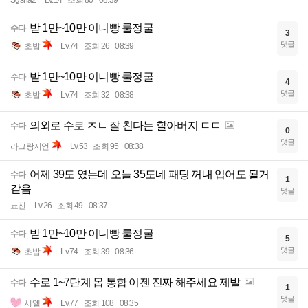
받 1만~10만 이니빵 룰정굴
수다
3
댓글
초밥
Lv.74
조회 26
08:39
받 1만~10만 이니빵 룰정굴
수다
4
댓글
초밥
Lv.74
조회 32
08:38
의외로 수로 ㅈㄴ 잘 친다는 할아버지 ㄷㄷ
수다
0
댓글
라그랑지언
Lv.53
조회 95
08:38
어제 39도 였는데 오늘 35도네 패딩 꺼내 입어도 될거
수다
1
같음
댓글
뇨진
Lv.26
조회 49
08:37
받 1만~10만 이니빵 룰정굴
수다
5
댓글
초밥
Lv.74
조회 39
08:36
수로 1~7단계 몹 통합 이젠 진짜 해주세요 제발
수다
1
댓글
시엘
Lv.77
조회 108
08:35