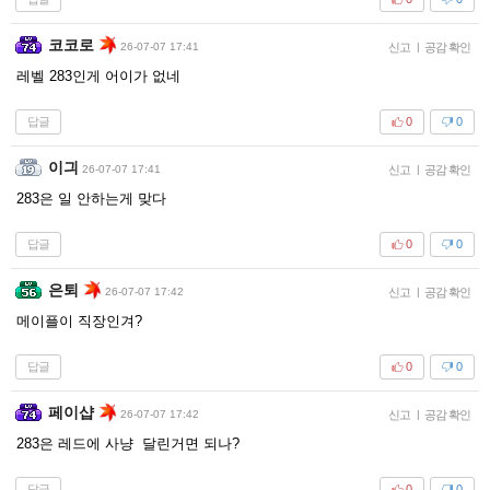
코코로
26-07-07 17:41
신고
|
공감 확인
레벨 283인게 어이가 없네
답글
0
0
이긔
26-07-07 17:41
신고
|
공감 확인
283은 일 안하는게 맞다
답글
0
0
은퇴
26-07-07 17:42
신고
|
공감 확인
메이플이 직장인겨?
답글
0
0
페이샵
26-07-07 17:42
신고
|
공감 확인
283은 레드에 사냥 달린거면 되나?
답글
0
0