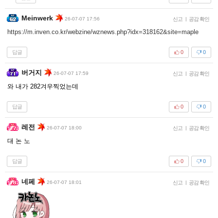
Meinwerk
26-07-07 17:56
신고
|
공감 확인
https://m.inven.co.kr/webzine/wznews.php?idx=318162&site=maple
답글
0
0
버거지
26-07-07 17:59
신고
|
공감 확인
와 내가 282겨우찍었는데
답글
0
0
레전
26-07-07 18:00
신고
|
공감 확인
대 논 노
답글
0
0
네페
26-07-07 18:01
신고
|
공감 확인