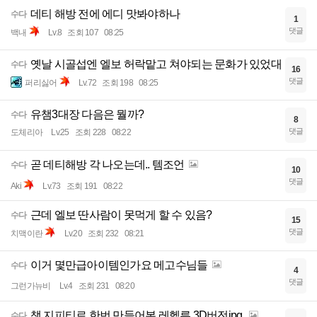
데티 해방 전에 에디 맛봐야하나
수다
1
댓글
백내
Lv.8
조회 107
08:25
옛날 시골섭엔 엘보 허락맡고 쳐야되는 문화가 있었대
수다
16
댓글
퍼리싫어
Lv.72
조회 198
08:25
유챔3대장 다음은 뭘까?
수다
8
댓글
도체리아
Lv.25
조회 228
08:22
곧 데티해방 각 나오는데.. 템조언
수다
10
댓글
Aki
Lv.73
조회 191
08:22
근데 엘보 딴사람이 못먹게 할 수 있음?
수다
15
댓글
치맥이란
Lv.20
조회 232
08:21
이거 몇만급아이템인가요 메고수님들
수다
4
댓글
그런가뉴비
Lv.4
조회 231
08:20
챗 지피티로 한번 만들어본 레헬른 3D버전jpg.
수다