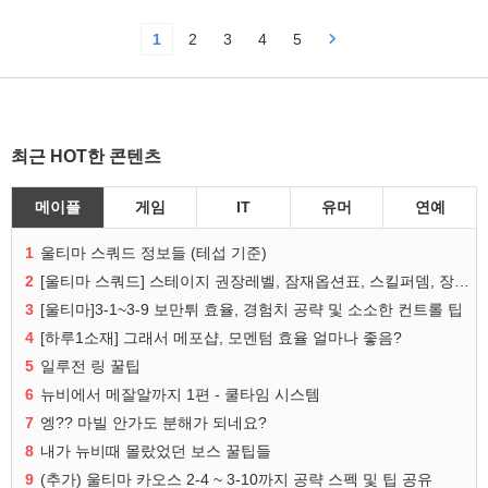
1
2
3
4
5
최근 HOT한 콘텐츠
메이플
게임
IT
유머
연예
1
울티마 스쿼드 정보들 (테섭 기준)
2
[울티마 스쿼드] 스테이지 권장레벨, 잠재옵션표, 스킬퍼뎀, 장비 리스트 및 능력치 공유
3
[울티마]3-1~3-9 보만튀 효율, 경험치 공략 및 소소한 컨트롤 팁
4
[하루1소재] 그래서 메포샵, 모멘텀 효율 얼마나 좋음?
5
일루전 링 꿀팁
6
뉴비에서 메잘알까지 1편 - 쿨타임 시스템
7
엥?? 마빌 안가도 분해가 되네요?
8
내가 뉴비때 몰랐었던 보스 꿀팁들
9
(추가) 울티마 카오스 2-4 ~ 3-10까지 공략 스펙 및 팁 공유