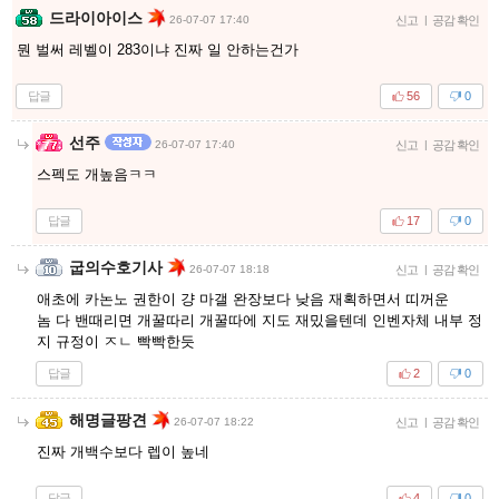
드라이아이스
26-07-07 17:40
신고
|
공감 확인
뭔 벌써 레벨이 283이냐 진짜 일 안하는건가
답글
56
0
선주
26-07-07 17:40
신고
|
공감 확인
스펙도 개높음ㅋㅋ
답글
17
0
굽의수호기사
26-07-07 18:18
신고
|
공감 확인
애초에 카논노 권한이 걍 마갤 완장보다 낮음 재획하면서 띠꺼운
놈 다 밴때리면 개꿀따리 개꿀따에 지도 재밌을텐데 인벤자체 내부 정
지 규정이 ㅈㄴ 빡빡한듯
답글
2
0
해명글팡견
26-07-07 18:22
신고
|
공감 확인
진짜 개백수보다 렙이 높네
답글
4
0