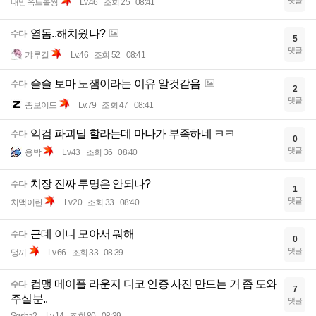
내맘속트롤찡
Lv.46
조회 25
08:41
열돔..해치웠나?
수다
5
댓글
갸루걸
Lv.46
조회 52
08:41
슬슬 보마 노잼이라는 이유 알것같음
수다
2
댓글
좀보이드
Lv.79
조회 47
08:41
익검 파괴딜 할라는데 마나가 부족하네 ㅋㅋ
수다
0
댓글
용박
Lv.43
조회 36
08:40
치장 진짜 투명은 안되나?
수다
1
댓글
치맥이란
Lv.20
조회 33
08:40
근데 이니 모아서 뭐해
수다
0
댓글
댕끼
Lv.66
조회 33
08:39
컴맹 메이플 라운지 디코 인증 사진 만드는 거 좀 도와
수다
7
주실분..
댓글
Sgsha2
Lv.14
조회 80
08:39