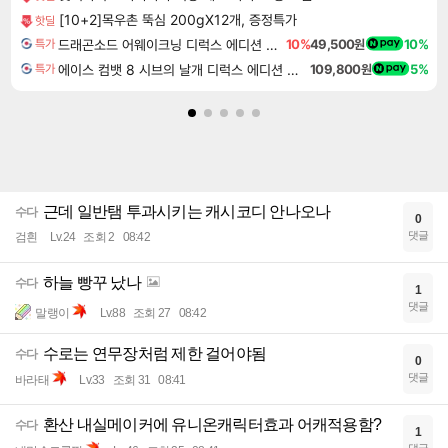
[10+2]목우촌 뚝심 200gX12개, 증정특가
핫딜
드래곤소드 어웨이크닝 디럭스 에디션 DragonSword Awakening Deluxe Edition
10%
49,500원
10%
특가
에이스 컴뱃 8 시브의 날개 디럭스 에디션 예약구매 ACE COMBAT 8 WINGS OF THEVE Deluxe Edition
109,800원
5%
특가
근데 일반탬 투과시키는 캐시코디 안나오나
수다
0
댓글
검흰
Lv.24
조회 2
08:42
하늘 빵꾸 났나
수다
1
댓글
말랭이
Lv.88
조회 27
08:42
수로는 연무장처럼 제한 걸어야됨
수다
0
댓글
바라태
Lv.33
조회 31
08:41
환산 내실메이커에 유니온캐릭터효과 어캐적용함?
수다
1
댓글