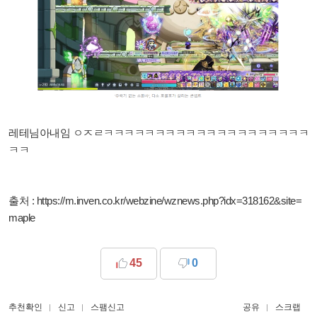
레테님아내임 ㅇㅈㄹㅋㅋㅋㅋㅋㅋㅋㅋㅋㅋㅋㅋㅋㅋㅋㅋㅋㅋㅋㅋ
ㅋㅋ
출처 : https://m.inven.co.kr/webzine/wznews.php?idx=318162&site=
maple
45
0
추천확인
신고
스팸신고
공유
스크랩