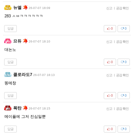
뉴엘
26-07-07 18:09
신고
|
공감 확인
283 ㅅㅂㅋㅋㅋㅋㅋㅋ
답글
0
0
므듀
26-07-07 18:10
신고
|
공감 확인
대논노
답글
0
0
콜로라도7
26-07-07 18:13
신고
|
공감 확인
똥메창
답글
0
0
폭탄
26-07-07 18:15
신고
|
공감 확인
메이플에 그저 진심일뿐
답글
0
0