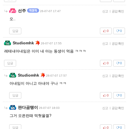
선주
26-07-07 17:47
신고
|
공감 확인
오..
답글
0
0
Studiomhk
26-07-07 17:55
신고
|
공감 확인
레테내아내임은 이미 내 아는 동생이 먹음 ㅋㅋㅋ
답글
0
0
Studiomhk
26-07-07 17:57
신고
|
공감 확인
아내임이 아니고 아내야 구나 ㅋㅋ
답글
0
0
판다곰탱이
26-07-07 18:03
신고
|
공감 확인
그거 오픈런때 먹혓을껄?
답글
0
0