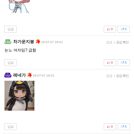
답글
0
0
차가운지붕
26-07-07 18:01
신고
|
공감 확인
논노 여자임? 급함
답글
0
0
레네가
26-07-07 18:01
신고
|
공감 확인
답글
0
0