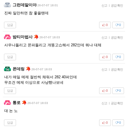
그런데말이야
26-07-07 18:01
신고
|
공감 확인
진짜 일만하면 참 좋을텐데
답글
0
0
밤티마법사
26-07-07 18:03
신고
|
공감 확인
사우나돌리고 몬파돌리고 개똥고쇼해서 282인데 뭐냐 대체
답글
0
0
폰데링
26-07-07 18:03
신고
|
공감 확인
내가 매일 메제 절반씩 채워서 282 40퍼인데
무조건 메제 이상으로 사냥했나보네
답글
0
0
통로
26-07-07 18:03
신고
|
공감 확인
대 논 노
답글
0
0