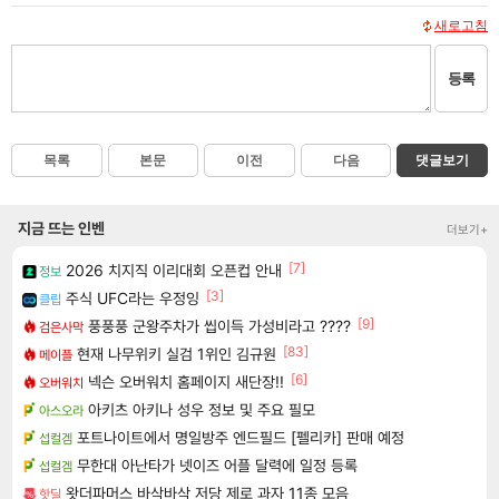
새로고침
등록
목록
본문
이전
다음
댓글보기
지금 뜨는 인벤
더보기+
[7]
2026 치지직 이리대회 오픈컵 안내
정보
[3]
주식 UFC라는 우정잉
클립
[9]
풍풍풍 군왕주차가 씹이득 가성비라고 ????
검은사막
[83]
현재 나무위키 실검 1위인 김규원
메이플
[6]
넥슨 오버워치 홈페이지 새단장!!
오버워치
아키츠 아키나 성우 정보 및 주요 필모
아스오라
포트나이트에서 명일방주 엔드필드 [펠리카] 판매 예정
섭컬겜
무한대 아난타가 넷이즈 어플 달력에 일정 등록
섭컬겜
왓더파머스 바삭바삭 저당 제로 과자 11종 모음
핫딜