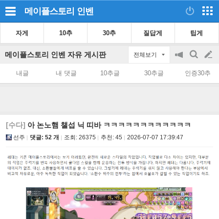
메이플스토리
인벤
자게
10추
30추
질답게
팁게
메이플스토리 인벤 자유 게시판
전체보기
공
검
글
지
색
내글
내 댓글
10추글
30추글
인증30추
on/off
쓰
기
[수다]
아 논노햄 챌섭 닉 띠바 ㅋㅋㅋㅋㅋㅋㅋㅋㅋㅋㅋㅋ
선주
댓글: 52 개
조회:
26375
추천:
45
2026-07-07 17:39:47