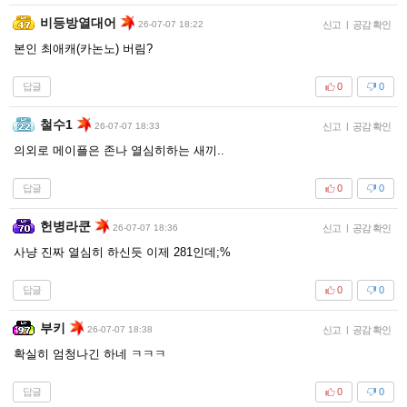
비등방열대어
26-07-07 18:22
신고
|
공감 확인
본인 최애캐(카논노) 버림?
답글
0
0
철수1
26-07-07 18:33
신고
|
공감 확인
의외로 메이플은 존나 열심히하는 새끼..
답글
0
0
헌병라쿤
26-07-07 18:36
신고
|
공감 확인
사냥 진짜 열심히 하신듯 이제 281인데;%
답글
0
0
부키
26-07-07 18:38
신고
|
공감 확인
확실히 엄청나긴 하네 ㅋㅋㅋ
답글
0
0