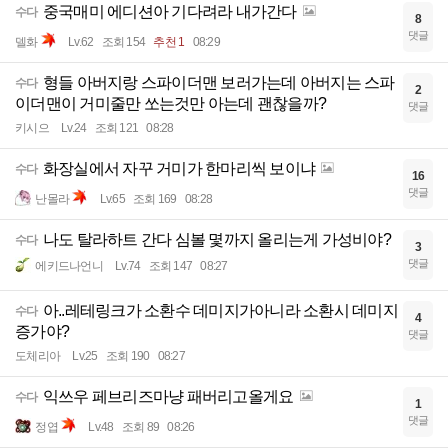
중국매미 에디션아 기다려라 내가간다
수다
8
댓글
델화
Lv.62
조회 154
추천 1
08:29
형들 아버지랑 스파이더맨 보러가는데 아버지는 스파
수다
2
이더맨이 거미줄만 쏘는것만 아는데 괜찮을까?
댓글
키시으
Lv.24
조회 121
08:28
화장실에서 자꾸 거미가 한마리씩 보이냐
수다
16
댓글
난몰라
Lv.65
조회 169
08:28
나도 탈라하트 간다 심볼 몇까지 올리는게 가성비야?
수다
3
댓글
에키드나언니
Lv.74
조회 147
08:27
아..레테링크가 소환수 데미지가아니라 소환시 데미지
수다
4
증가야?
댓글
도체리아
Lv.25
조회 190
08:27
익쓰우 페브리즈마냥 패버리고올게요
수다
1
댓글
정엽
Lv.48
조회 89
08:26