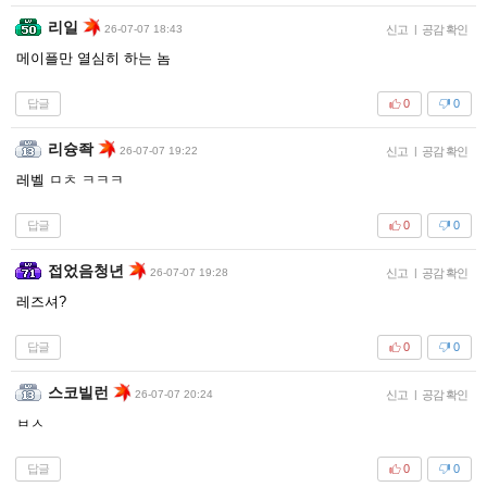
리일
26-07-07 18:43
신고
|
공감 확인
메이플만 열심히 하는 놈
답글
0
0
리슝좍
26-07-07 19:22
신고
|
공감 확인
레벨 ㅁㅊ ㅋㅋㅋ
답글
0
0
접었음청년
26-07-07 19:28
신고
|
공감 확인
레즈셔?
답글
0
0
스코빌런
26-07-07 20:24
신고
|
공감 확인
ㅂㅅ
답글
0
0