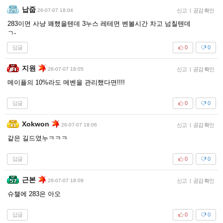
납줍
26-07-07 18:04
신고
|
공감 확인
283이면 사냥 꽤했을텐데 3누스 레테면 벤볼시간 차고 넘칠텐데
ㄱ-
답글
0
0
지원
26-07-07 18:05
신고
|
공감 확인
메이플의 10%라도 메벤을 관리했다면!!!!
답글
0
0
Xokwon
26-07-07 18:06
신고
|
공감 확인
같은 길드였누ㅋㅋㅋ
답글
0
0
근본
26-07-07 18:09
신고
|
공감 확인
슈챌에 283은 아오
답글
0
0