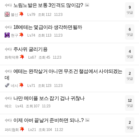
노림노발은 보통 3인격도 많이감?
수다
9
댓글
블신
Lv.79
조회 112
11:23
18에테는 몇급이라 생각하면될까
수다
6
댓글
현구
Lv.74
조회 113
11:23
주사위 굴리기용
수다
4
댓글
화학덕후
Lv.67
조회 45
11:23
에테는 완작살거 아니면 무조건 챌섭에서 사야되겠는
수다
2
데
댓글
네시
Lv.71
조회 123
11:23
나만 메이플 보스 잡기 겁나 귀찮나
수다
12
댓글
에으
Lv.41
조회 107
11:23
이제 아버 끝날거 준비하면 되나..?
수다
2
댓글
퍼리협회
Lv.21
조회 104
11:22