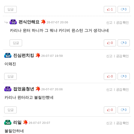
답글
1
0
편식안해요
26-07-07 20:06
신고
|
공감 확인
카리나 윈터 하니까 그 뭐냐 카디비 윈스턴 그거 생각나네
답글
0
0
진심펀치킹
26-07-07 19:59
신고
|
공감 확인
이왜진
답글
0
0
접었음청년
26-07-07 20:06
신고
|
공감 확인
카리나 윈터라고 불릴만했네
답글
0
0
리일
26-07-07 20:07
신고
|
공감 확인
불릴만하네