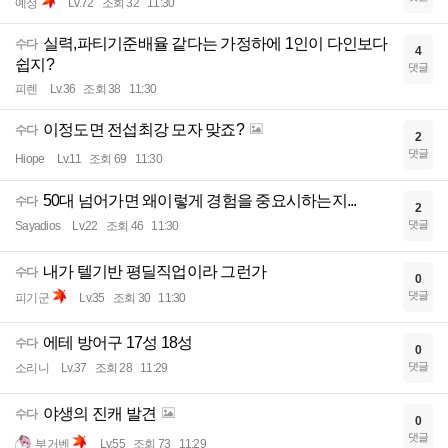
예정
Lv.72
조회 32
11:30
실력,파티기준배율 같다는 가정하에 1인이 다인보다
수다
4
쉽지?
댓글
피렌
Lv.36
조회 38
11:30
이정도면 전섭최강 모자 맞죠?
수다
2
댓글
Hiope
Lv.11
조회 69
11:30
50대 넘어가면 왜이렇게 경험을 중요시하는지...
수다
2
댓글
Sayadios
Lv.22
조회 46
11:30
내가 텔기반 평딜직업이라 그런가
수다
0
댓글
피기군
Lv.35
조회 30
11:30
에테 방어구 17성 18성
수다
0
댓글
소리니
Lv.37
조회 28
11:29
야생의 진캐 발견
수다
0
댓글
부거벤
Lv.55
조회 73
11:29