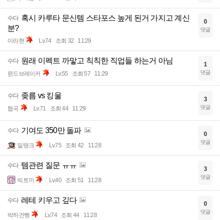
혹시 카루타 문신템 스타포스 높게 된거 가지고 계신
수다
0
분?
댓글
이라현
Lv.74
조회 32
11:29
원래 이펙트 까맣고 칙칙한 직업들 하는거 아님
수다
1
댓글
윈드브레이커
Lv.55
조회 57
11:29
좆름 vs 킹울
수다
3
댓글
협곡
Lv.71
조회 44
11:29
기여도 350만 돌파
수다
0
댓글
밀탱크
Lv.75
조회 42
11:28
템관련 질문 ㅠㅠ
수다
3
댓글
빅토끼
Lv.40
조회 51
11:28
레테 키우고 깊다
수다
0
댓글
박하건빵
Lv.74
조회 44
11:28