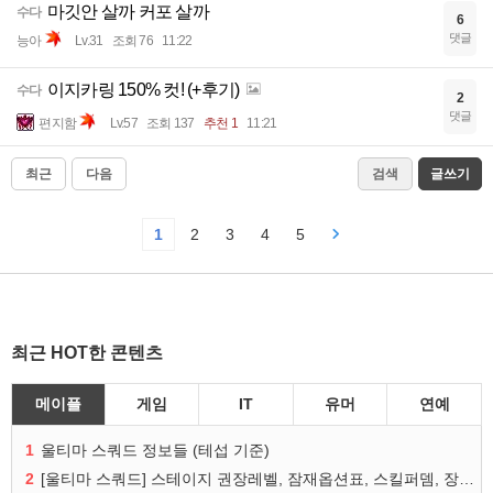
마깃안 살까 커포 살까
수다
6
댓글
능아
Lv.31
조회 76
11:22
이지카링 150% 컷! (+후기)
수다
2
댓글
편지함
Lv.57
조회 137
추천 1
11:21
최근
다음
검색
글쓰기
1
2
3
4
5
최근 HOT한 콘텐츠
메이플
게임
IT
유머
연예
1
울티마 스쿼드 정보들 (테섭 기준)
2
[울티마 스쿼드] 스테이지 권장레벨, 잠재옵션표, 스킬퍼뎀, 장비 리스트 및 능력치 공유