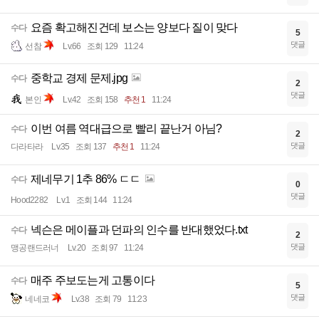
요즘 확고해진건데 보스는 양보다 질이 맞다
수다
5
댓글
선참
Lv.66
조회 129
11:24
중학교 경제 문제.jpg
수다
2
댓글
본인
Lv.42
조회 158
추천 1
11:24
이번 여름 역대급으로 빨리 끝난거 아님?
수다
2
댓글
다라타라
Lv.35
조회 137
추천 1
11:24
제네무기 1추 86% ㄷㄷ
수다
0
댓글
Hood2282
Lv.1
조회 144
11:24
넥슨은 메이플과 던파의 인수를 반대했었다.txt
수다
2
댓글
맹공랜드러너
Lv.20
조회 97
11:24
매주 주보도는게 고통이다
수다
5
댓글
네네코
Lv.38
조회 79
11:23