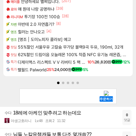
[207]
안녕하세요 별찌입니다.
메이플
[39]
얘 뭔데 나랑 공명하냐
로아
[28]
투기장 100전 100승
리니지M
[8]
아반테 2.0 자연흡기?
차벤
[4]
힐러는 안나오고
명조
[명조 | 도미노피자 콜라보] 예고
명조
55%할인 서울우유 고칼슘 무가당 블랙9곡 두유, 190ml, 32개
핫딜
62%할인 드림이음 오늘레몬 100% 착즙 NFC 유기농 레몬즙, 20g, 100포, 1박스
핫딜
디제이맥스 리스펙트 V V 리버티 5 팩 DJMAX RESPECT V V Liberty 5 Pack DLC
10%
26,820원
12%
특가
팰월드 Palworld
25%
24,000원
5%
특가
18레에 아케인 맞추려고 하는데요
수다
0
댓글
야생고호라니
Lv.48
조회 2
11:32
님들 노칼유챔캐들 보통 다조 몇개씀??
수다