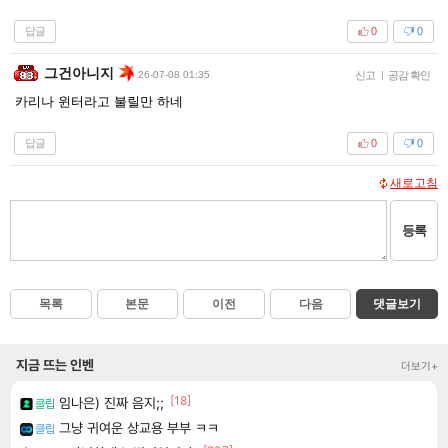
답글
0
0
그건아니지
26-07-08 01:35
신고
|
공감 확인
카리나 윈터라고 불릴만 하네
답글
0
0
새로고침
등록
목록
본문
이전
다음
댓글보기
지금 뜨는 인벤
더보기+
[18]
임나은) 진짜 음지;;
클립
그냥 귀여운 상교용 부부 ㅋㅋ
클립