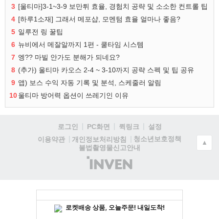
3
[울티마]3-1~3-9 보만튀 효율, 경험치 공략 및 소소한 컨트롤 팁
4
[하루1소재] 그래서 메포샵, 모멘텀 효율 얼마나 좋음?
5
일루전 링 꿀팁
6
뉴비에서 메잘알까지 1편 - 쿨타임 시스템
7
엥?? 마빌 안가도 분해가 되네요?
8
(추가) 울티마 카오스 2-4 ~ 3-10까지 공략 스펙 및 팁 공유
9
앱) 보스 수익 자동 기록 및 분석, 스케줄러 알림
10
울티마 방어력 옵션이 쓰레기인 이유
로그인
PC화면
퀵링크
설정
청소년보호정책
이용약관
개인정보처리방침
▲
불법촬영물신고안내
(주)
인
벤