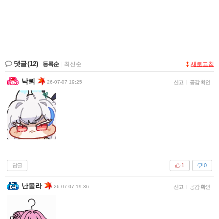
댓글
(12)
등록순
|
최신순
새로고침
낙뢰
26-07-07 19:25
신고
|
공감 확인
답글
1
0
난몰라
26-07-07 19:36
신고
|
공감 확인