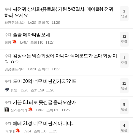
싸전귀 상시화(유료화) 기원 543일차, 메이플N 전귀
수다
1
하러 오세요
댓글
싸전귀상시화
Lv.23
조회 40
11:28
슬슬 메자타임오네
수다
13
댓글
최정
Lv.87
조회 110
11:27
김정주는 넥슨회장이 아니다 쇠더룬드가 초대회장 이
수다
1
다 ㅇㅇ
댓글
맹공랜드러너
Lv.20
조회 62
11:27
도미 30억 너무 비싼건가요??
수다
11
댓글
방열
Lv.78
조회 159
11:26
가끔 0.1퍼로 못깬글 올라오잖아
수다
9
댓글
심리분석가
Lv.67
조회 160
11:25
에테 21성 너무 비싼거 아니냐...
수다
4
댓글
바라태
Lv.34
조회 136
11:25