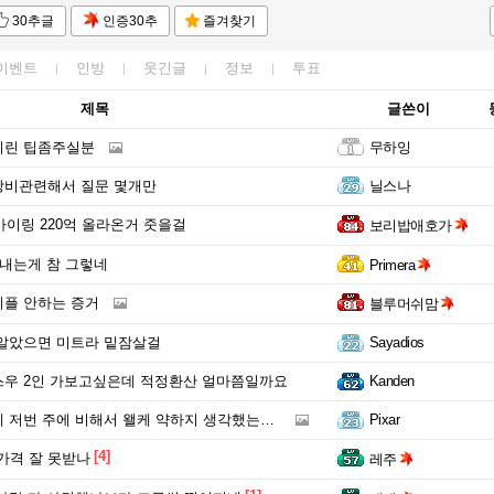
30추글
인증30추
즐겨찾기
이벤트
인방
웃긴글
정보
투표
제목
글쓴이
이린 팁좀주실분
무하잉
장비관련해서 질문 몇개만
닐스나
 마이링 220억 올라온거 줏을걸
보리밥애호가
살내는게 참 그렇네
Primera
플 안하는 증거
블루머쉬맘
알았으면 미트라 밑잠살걸
Sayadios
우 2인 가보고싶은데 적정환산 얼마쯤일까요
Kanden
 주에 비해서 왤케 약하지 생각했는데 재획 프리셋으로 패고있었음
Pixar
[4]
 가격 잘 못받나
레주