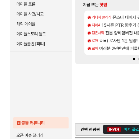
메이플 토론
지금 뜨는
핫벤
메이플 사건/사고
[41]
[2]
시간
인증
저도 신차계약하고 
몬스터 대미지 건들
리니지 클래식
차벤
해외 메이플
[61]
나왔당
 한정 아니다! 정예림, 화속성 서포터 세대 교체
15시즌 PTR 짧후기 (
4컷 만화 | 야간
디아4
아주프로
[42]
올만에 패키지값 안아깝 [2]
 AI 채팅 RPG 게임 [RyzaChat: AI] 공개
전분 얌비얌버전 내
넷마블, 신작 서브컬쳐 
검은사막
섭컬겜
메이플스토리 월드
[33]
끼 뭐임?
크 죽음의 계율자, 벨가르딘 티저
ㅇㅂ) 로사단 1관 딜량!
섬란 카구라 개발사 신
로아
섭컬겜
메이플롤벤 [파티]
[63]
[2]
45분컷
치 메가가디안 ex구해요
여러분 2년반만에 퍼
테스트 때는 로비
로아
리밋제로
공통 커뮤니티
메이플스
인벤 전광판
오픈 이슈 갤러리
메이플스