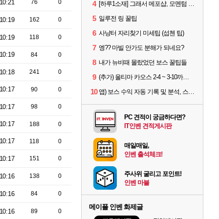
10:21
76
0
4
[하루1소재] 그래서 메포샵, 모멘텀 효율 얼마나 좋음?
5
일루전 링 꿀팁
10:19
162
0
6
사냥터 자리찾기 미세팁 (섭첸 팁)
10:19
118
0
7
엥?? 마빌 안가도 분해가 되네요?
10:19
84
0
8
내가 뉴비때 몰랐었던 보스 꿀팁들
10:18
241
0
9
(추가) 울티마 카오스 2-4 ~ 3-10까지 공략 스펙 및 팁 공유
10:17
90
0
10
앱) 보스 수익 자동 기록 및 분석, 스케줄러 알림
10:17
98
0
PC 견적이 궁금하다면?
10:17
188
0
IT인벤 견적게시판
10:17
118
0
매일매일,
인벤 출석체크!
10:17
151
0
주사위 굴리고 포인트!
10:16
138
0
인벤 마블
10:16
84
0
메이플 인벤 화제글
10:16
89
0