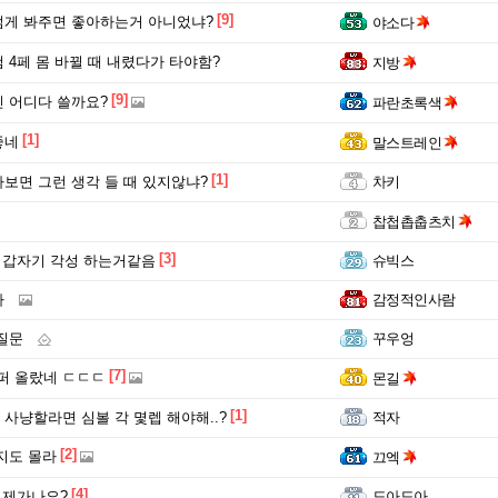
[9]
게 봐주면 좋아하는거 아니었냐?
야소다
 4페 몸 바뀔 때 내렸다가 타야함?
지방
[9]
 어디다 쓸까요?
파란초록색
[1]
좋네
말스트레인
[1]
보면 그런 생각 들 때 있지않냐?
차키
찹첩촙춥츠치
[3]
 갑자기 각성 하는거같음
슈빅스
다
감정적인사람
질문
꾸우엉
[7]
5퍼 올랐네 ㄷㄷㄷ
몬길
[1]
사냥할라면 심볼 각 몇렙 해야해..?
적자
[2]
닐지도 몰라
끄엑
[4]
언제가나요?
도아도아