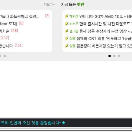
지금 뜨는
팟벤
더보기+
[7]
차 받았습니다
다 화들짝하고 걸렸네 ㅋㅋㅋㅋ
ㅇㅂ) 로사단: 아니 퍼클팟 너무 심하네 예의
엔비디아 30%·AMD 10% - GP
로아
해외겜
[8]
[94]
feat.도적)
 보초는 너무 힘들어
우주최초 보스가 낙사하는 게임
한국 출시시간 및 사전 다운로드 진행 - 비
로아
비스트
[48]
림차순
게임 [펄 인 블루] 티저 사이트 오픈
(추가) 이건 어떻게 해석해야 되나
올해 청룡 수상자의 본업 영상 -
검은사막
걸그룹
[137]
[5]
작 [시노비 넥서스] 연내 출시 예정
라이트닝무한비약관련
샘웨의 CBT 리뷰 '전투빼고 1등급
SOL
실팰
[151]
클했습니다
에 온라인 기능이 있는데
ㅇㅂ) 쫀지 채팅창 ㅋㅋㅋㅋㅋㅋㅋㅋ
붉은장미 히든처형 있는거 알고 있
로아
실팰
토리 인벤에 오신 것을 환영합니다~★
토리 인벤에 오신 것을 환영합니다~★