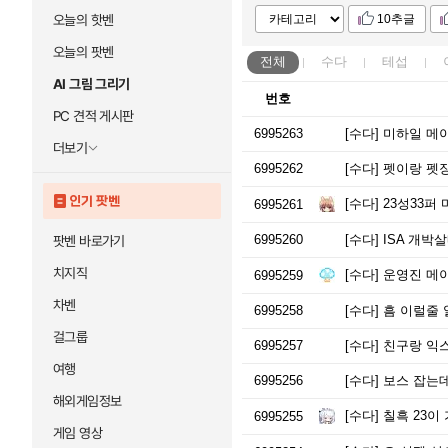
오늘의 핫벤
10추글
오늘의 팟벤
전체
수다
테섭
AI 그림 그리기
번호
PC 견적 게시판
6995263
[수다]
미하일 메
더보기
6995262
[수다]
펫이랑 펫
인기 팟벤
[수다]
23성33퍼
6995261
6995260
[수다]
ISA 개박
팟벤 바로가기
치지직
[수다]
운영진 메이
6995259
차벤
6995258
[수다]
흠 이럴줄 
걸그룹
6995257
[수다]
친구랑 익스
여행
6995256
[수다]
보스 잡는데 저번
해외게임정보
[수다]
칠흑 23이
6995255
게임 영상