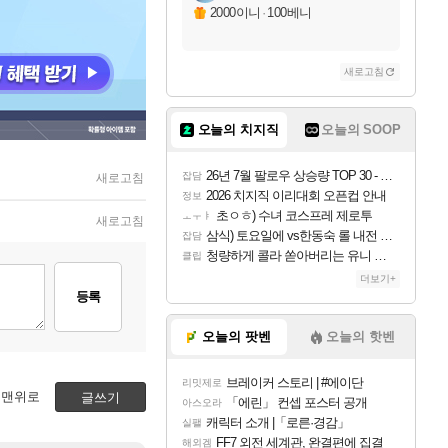
2000이니
·
100베니
새로고침
오늘의 치지직
오늘의 SOOP
26년 7월 팔로우 상승량 TOP 30 - 월간 치지직
잡담
새로고침
2026 치지직 이리대회 오픈컵 안내
정보
초ㅇㅎ) 수녀 코스프레 제로투
ㅗㅜㅑ
새로고침
삼식) 토요일에 vs한동숙 롤 내전 예정
잡담
청량하게 콜라 쏟아버리는 유니 ㅋㅋㅋ
클립
더보기+
등록
오늘의 팟벤
오늘의 핫벤
브레이커 스토리 | #에이단
리밋제로
맨위로
글쓰기
「에린」 컨셉 포스터 공개
아스오라
캐릭터 소개 |「로른·경감」
실팰
FF7 외전 세계관, 완결편에 집결
해외겜