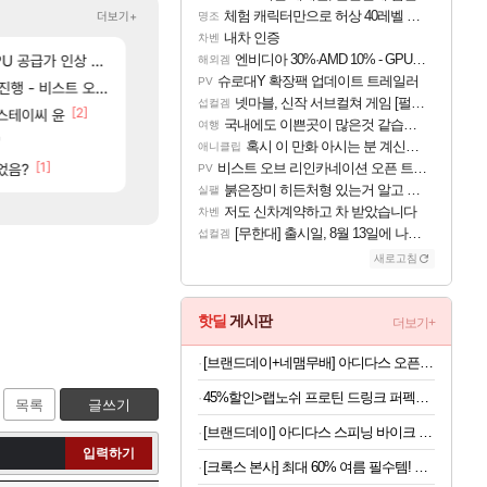
체험 캐릭터만으로 허상 40레벨 하이와티아 5분 컷!｜에이메스·린네·모니에 명함
더보기+
명조
내차 인증
차벤
[56]
[41]
[2]
가 없어(?)
U 공급가 인상 보도
쫀지 실시간
내차 인증
엔비디아 30%·AMD 10% - GPU 공급가 인상 보도
로아
차벤
해외겜
슈로대Y 확장팩 업데이트 트레일러
PV
[61]
스트 오브 리인카네이션
와 퍼클나왔당
과부하 한정 아니다! 정예림, 화속성 서포터 세대 
로아
나혼렙
넷마블, 신작 서브컬쳐 게임 [펄 인 블루] 티저 사이트 오픈
섭컬겜
[39]
[2]
[42]
 스테이씨 윤
ㅋㅋ 올만에 패키지값 안아깝 [2]
라이자 AI 채팅 RPG 게임 [RyzaChat: AI] 
리니지M
섭컬겜
국내에도 이쁜곳이 많은것 같습니다
여행
[33]
'
완갑 이새끼 뭐임?
로스트아크 죽음의 계율자, 벨가르딘 티저
로아
PV
혹시 이 만화 아시는 분 계신가요
애니클립
[1]
[45]
[63]
[2]
ㅋㅋㅋ
었음?
노말 클 45분컷
이로치 메가가디안 ex구해요
비스트 오브 리인카네이션 오픈 트레일러
로아
TCGP
PV
붉은장미 히든처형 있는거 알고 있었음?
실팰
저도 신차계약하고 차 받았습니다
차벤
[무한대] 출시일, 8월 13일에 나오나
섭컬겜
새로고침
핫딜
게시판
더보기+
[브랜드데이+네맴무배] 아디다스 오픈백 트레이닝 헬스 장갑 통기성 더블스트랩 운동 턱걸이 풀업 웨이트 크로스핏
45%할인>랩노쉬 프로틴 드링크 퍼펙트 솔티드카라멜, 350ml, 24개
목록
글쓰기
[브랜드데이] 아디다스 스피닝 바이크 C-21x 실내 자전거 스핀 헬스 사이클 유산소 운동기구 홈트
입력하기
[크록스 본사] 최대 60% 여름 필수템! 클로그/샌들/슬라이드/레인부츠