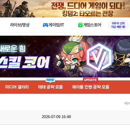
X
귀무자 신작
라이브/영상
게이밍/IT
게임스토어
지금 예판 중!
미디어 갤러리
레테 공략 모음
메이플 인벤 공략 모음
메
2026-07-09 16:48