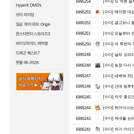
[수다]
오 석펫 살
6995254
HyperX OMEN
[수다]
메이렌 대검
6995253
브이 라이징
[수다]
글고보니 
6995252
일곱 개의 대죄: Origin
6995251
[수다]
오늘부터 연
몬스터헌터 스토리즈3
바이오하자드 레퀴엠
[수다]
아 루컨마 
6995250
드래곤 퀘스트7
6995249
[수다]
날씨 꼬라
풋볼 매니저26
[수다]
농장 다시 
6995248
6995247
[수다]
새벽에 3인으
6995246
[수다]
근데 빚투한
[수다]
자꾸 좆도안되는 돈으
6995245
[수다]
하이닉스는
6995244
[수다]
제네플 눈떠
6995243
[수다]
저거 마이
6995242