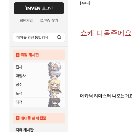
[수다]
로그인
회원가입
ID/PW 찾기
쇼케 다음주에요
직업 게시판
전사
마법사
궁수
도적
메카닉 리마스터 나오는거죠
해적
메이플 화제 집중
자유 게시판