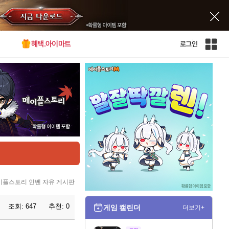
혜택.아이마트
로그인
인
벤
전
체
사
이
트
맵
이플스토리 인벤 자유 게시판
조회:
647
추천:
0
게임 캘린더
더보기+