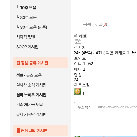
└
10추 모음
└
30추 모음
목록
|
댓글(
0
)
└
30추 모음 (인증)
레벨
치지직 팟벤
SOOP 게시판
경험치
345
(45%)
/ 401
( 다음 레벨까지 56 
포인트
정보 공유 게시판
이니
1,052
베니
1
명성
정보 · 뉴스 모음
34
실시간 소식 게시판
획득스킬
1
팁과 노하우 게시판
인증 게시물 모음
주소복사
https://www.inven.co.kr/
유저 기자단 게시판
커뮤니티 게시판