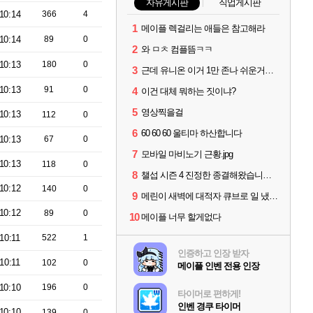
자유게시판
직업게시판
10:14
366
4
1
메이플 렉걸리는 애들은 참고해라
10:14
89
0
2
와 ㅁㅊ 컴플뜸ㅋㅋ
10:13
180
0
3
근데 유니온 이거 1만 존나 쉬운거같은데
10:13
91
0
4
이건 대체 뭐하는 짓이냐?
5
영상찍을걸
10:13
112
0
6
60 60 60 울티마 하산합니다
10:13
67
0
7
모바일 마비노기 근황.jpg
10:13
118
0
8
챌섭 시즌 4 진정한 종결해왔습니다.+싸이버거 주사위 완
10:12
140
0
9
메린이 새벽에 대적자 큐브로 일 냈읍니다...
10:12
89
0
10
메이플 너무 할게없다
10:11
522
1
인증하고 인장 받자
10:11
102
0
메이플 인벤 전용 인장
10:10
196
0
타이머로 편하게!
인벤 경쿠 타이머
10:10
139
0