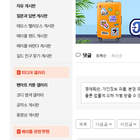
자유 게시판
질문과 답변 게시판
에오스 핼리오스 게시판
메이플 랜드 게시판
메이플 바란다 게시판
댓글
길드 친구 찾기 게시판
등록순
|
최신순
미디어 갤러리
팬아트 카툰 갤러리
코디 염색 갤러리
공작소 게시판
동영상 게시판
목록
다음글
이전글
메이플 관련 팟벤