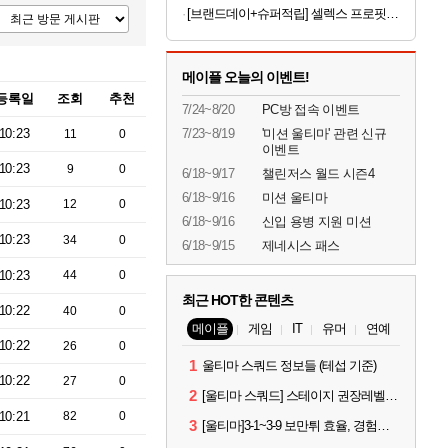
[브랜드데이+슈퍼적립] 셀렉스 프로핏 Sports 드링크 와일드 초코, 350ml, 20개 [원산지:상세설명에 표시]
메이플 오늘의 이벤트!
등록일
조회
추천
7/24~8/20
PC방 접속 이벤트
10:23
7/23~8/19
'미션 울티마' 관련 신규
11
0
이벤트
10:23
9
0
6/18~9/17
챌린저스 월드 시즌4
6/18~9/16
미션 울티마
10:23
12
0
6/18~9/16
신입 용병 지원 미션
10:23
34
0
6/18~9/15
제네시스 패스
10:23
44
0
최근 HOT한 콘텐츠
10:22
40
0
메이플
게임
IT
유머
연예
10:22
26
0
1
울티마 스쿼드 정보들 (테섭 기준)
10:22
27
0
2
[울티마 스쿼드] 스테이지 권장레벨, 잠재옵션표, 스킬퍼뎀, 장비 리스트 및 능력치 공유
10:21
82
0
3
[울티마]3-1~3-9 보만튀 효율, 경험치 공략 및 소소한 컨트롤 팁