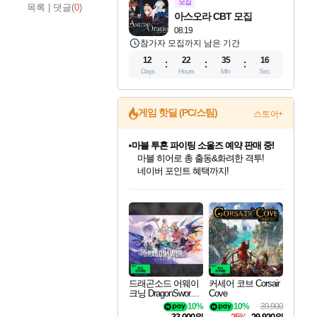
모집
목록
|
댓글(
0
)
아스오라 CBT 모집
08.19
참가자 모집까지 남은 기간
12
22
35
14
Days
Hours
Min
Sec
게임 핫딜 (PC/스팀)
스토어+
마블 투혼 파이팅 소울즈 예약 판매 중!
마블 히어로 총 출동&화려한 격투!
네이버 포인트 혜택까지!
드래곤소드: 어웨이크닝 입점!
문명 7 특별 할인!
귀무자: 검의 길 예약 판매 중!
비스트 오브 리인카네이션 정식 출시!
커세어 코브 출시 기념 할인!
더 렐릭 퍼스트 가디언 정식 출시
베데스다 40주년 기념 할인 중!
캡콤 프렌차이즈 할인 진행 중!
캡콤 일부 상품 상시 할인
스타워즈 은하계 레이서
로블록스 기프트 카드 공식 입점
스팀으로 만나는 드래곤소드!
조선&고려 DLC 출시 예정
10% 할인과
게임프릭 신작 IP
해적'섬'을 발전시키자!
설화x하드코어 액션!
베데스다의 명작들을
몬헌, 바하 등 인기 IP를
몬헌 와일즈 & 드래곤즈 도그마2
인벤게임즈에서 10% 추가 적립
Robux를 가장 안전하고
네이버혜택과 함께 만나보세요!
50%할인&추가 적립까지!
이니&베니 혜택까지!
네이버 혜택가와 함께 예약하세요!
할인&네이버혜택으로 만나보세요!
네이버페이 혜택과 만나보세요!
40주년 프로모션으로 만나보세요!
할인가에 만나보세요!
일부 에디션 상시 할인!
혜택으로 예약 판매 중
편안하게 충전하세요
드래곤소드 어웨이
커세어 코브 Corsair
크닝 DragonSword A
Cove
wakening
10%
10%
39,900