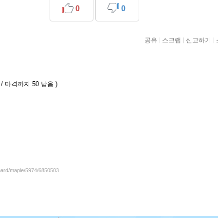
0
0
공유
스크랩
신고하기
/ 마격까지 50 남음 )
board/maple/5974/6850503