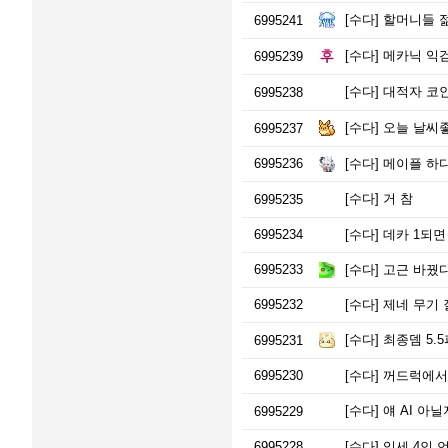
[수다]
할머니들 젊
6995241
[수다]
메카닉 익검
6995239
[수다]
대적자 코인
6995238
[수다]
오늘 날씨
6995237
6995236
[수다]
메이플 하다
[수다]
거 참
6995235
6995234
[수다]
데카 1되면
6995233
[수다]
고근 바꿨
6995232
[수다]
제네 무기 
[수다]
최종뎀 5.
6995231
6995230
[수다]
꺼드럭에서 
[수다]
얘 AI 아
6995229
6995228
[수다]
익세 4인 