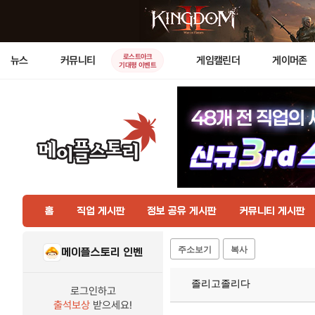
로스트아크
뉴스
커뮤니티
게임캘린더
게이머존
기대평 이벤트
홈
직업 게시판
정보 공유 게시판
커뮤니티 게시판
주소보기
복사
메이플스토리 인벤
졸리고졸리다
로그인하고
출석보상
받으세요!