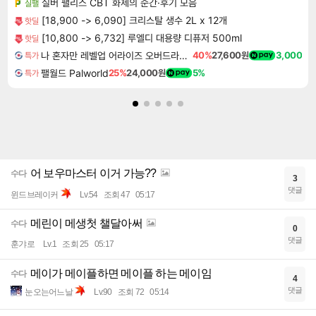
실버 팰리스 CBT 화제의 순간·후기 모음
실팰
[18,900 -> 6,090] 크리스탈 생수 2L x 12개
핫딜
[10,800 -> 6,732] 루엘디 대용량 디퓨저 500ml
핫딜
나 혼자만 레벨업 어라이즈 오버드라이브 Solo Leveling Arise
40%
27,600원
3,000
특가
팰월드 Palworld
25%
24,000원
5%
특가
어 보우마스터 이거 가능??
수다
3
댓글
윈드브레이커
Lv.54
조회 47
05:17
메린이 메생첫 챌달아써
수다
0
댓글
훈갸로
Lv.1
조회 25
05:17
메이가 메이플하면 메이플 하는 메이임
수다
4
댓글
눈오는어느날
Lv.90
조회 72
05:14