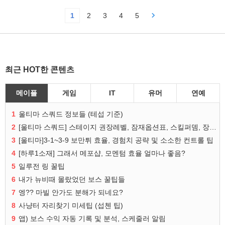
1
2
3
4
5
최근 HOT한 콘텐츠
메이플
게임
IT
유머
연예
1
울티마 스쿼드 정보들 (테섭 기준)
2
[울티마 스쿼드] 스테이지 권장레벨, 잠재옵션표, 스킬퍼뎀, 장비 리스트 및 능력치 공유
3
[울티마]3-1~3-9 보만튀 효율, 경험치 공략 및 소소한 컨트롤 팁
4
[하루1소재] 그래서 메포샵, 모멘텀 효율 얼마나 좋음?
5
일루전 링 꿀팁
6
내가 뉴비때 몰랐었던 보스 꿀팁들
7
엥?? 마빌 안가도 분해가 되네요?
8
사냥터 자리찾기 미세팁 (섭첸 팁)
9
앱) 보스 수익 자동 기록 및 분석, 스케줄러 알림