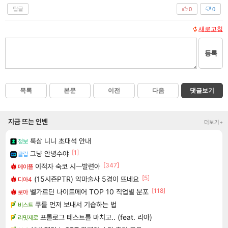
답글
0
0
새로고침
등록
목록
본문
이전
다음
댓글보기
지금 뜨는 인벤
더보기+
룩삼 니니 초대석 안내
정보
[1]
그냥 안녕수야
클립
[347]
이적자 숙코 시ㅡ발련아
메이플
[5]
(15시즌PTR) 악마술사 5경이 뜨네요
디아4
[118]
벨가르딘 나이트메어 TOP 10 직업별 분포
로아
쿠를 먼저 보내서 기습하는 법
비스트
프롤로그 테스트를 마치고.. (feat. 리아)
리밋제로