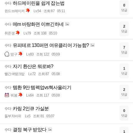
하드메이린을 쉽게 잡는법
수다
0
댓글
윈드브레이커
Lv.54
조회 87
05:11
메m 바탕화면 이쁘긴하네
수다
2
댓글
취준생
Lv.79
조회 108
05:10
유피테르 130퍼면 여유클리어 가능함?
수다
7
댓글
방구
Lv.83
조회 122
05:09
자기 환산은 뭐로봐?
수다
1
댓글
빨간색탱크탑
Lv.72
조회 87
05:08
템환 9만 템펙업vs헥사올리기
수다
2
댓글
꿔봄
Lv.64
조회 117
05:08
카링 2인큐 가실분
수다
0
댓글
돌부처바위
Lv.5
조회 81
05:07
결정 복구 받았다
수다
1