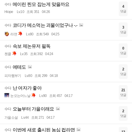
메이린 찐모 잡는게 맞을까요
수다
4
댓글
Hiope
Lv.10
조회 351
04:26
코디가 메소먹는 괴물이었구나 -.-
수다
3
댓글
라면
Lv.80
조회 549
04:25
속보 제논유저 필독
수다
0
댓글
첸클
Lv.35
조회 392
04:24
에테도
수다
2
댓글
피자햄부기
Lv.80
조회 299
04:18
난 여자가 좋아
수다
21
댓글
눈오는어느날
Lv.90
조회 457
04:17
오늘부터 가을이래요
수다
2
댓글
가을소설
Lv.44
조회 271
04:17
이번에 새로 출시된 농심 컵라면
수다