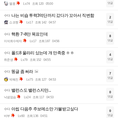
댓글
엘풍
Lv.74
조회 120
05:00
나는 비숍 투력3억단까지 갔다가 꼬아서 직변함
수다
2
댓글
쇼코짱
Lv.17
조회 142
04:57
핵환 7~8만 목표인데
수다
8
댓글
이석희수제자
Lv.17
조회 187
04:56
폴드8 울라리 샀는데 개 만족중 ㅎㅎ
수다
4
댓글
취준생
Lv.79
조회 152
04:55
똥글 좀 써라
수다
7
댓글
박혜진
Lv.75
조회 127
04:53
밸런스도 밸런스지만...
수다
0
댓글
닉넴엄슴
Lv.24
조회 117
04:53
아씹 다음주 주보메소만 가불받고싶다
수다
0
댓글
바부
Lv.60
조회 136
04:51