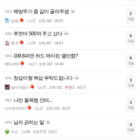
해방무기 좀 같이 골라주셈
수다
2
댓글
냉참
Lv.72
조회 160
04:50
루컨마 500억 주고 샀다
수다
6
댓글
충격
Lv.76
조회 467
04:43
108.6퍼면 하드 메이린 깰만함?
수다
6
댓글
쁘띠라테
Lv.17
조회 332
04:40
창섭이형 백섭 부탁드립니다
수다
3
댓글
밤티마법사
Lv.75
조회 351
추천 2
04:37
나만 물욕템 안떠...
수다
3
댓글
이석희수제자
Lv.17
조회 206
04:37
남자 긁히는 말
수다
4
댓글
치킨
Lv.99
조회 575
04:27