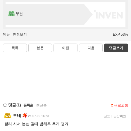
부천
메뉴
인장보기
EXP 53%
목록
본문
이전
다음
댓글쓰기
댓글
(1)
등록순
|
최신순
새로고침
모네
26-07-09 16:53
신고
|
공감 확인
빨리 사서 본섭 갈때 밤헤쿠 두개 챙겨