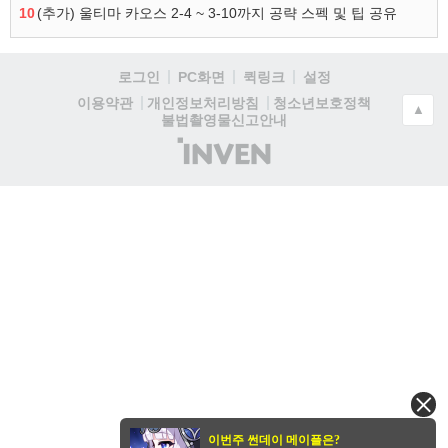
10
(추가) 울티마 카오스 2-4 ~ 3-10까지 공략 스펙 및 팁 공유
로그인
PC화면
퀵링크
설정
청소년보호정책
이용약관
개인정보처리방침
▲
불법촬영물신고안내
(주)
인
벤
이번주 썬데이 메이플은?