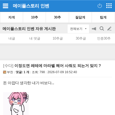
메이플스토리
인벤
자게
10추
30추
질답게
팁게
메이플스토리 인벤 자유 게시판
전체보기
공
검
글
지
색
내글
내 댓글
10추글
30추글
인증30추
on/off
쓰
기
[수다]
이정도면 레테에 마라벨 헤어 사줘도 되는거 맞지 ?
부천
댓글: 1 개
조회:
798
2026-07-09 16:52:40
돈 아깝다 생각한 내가 바보다...