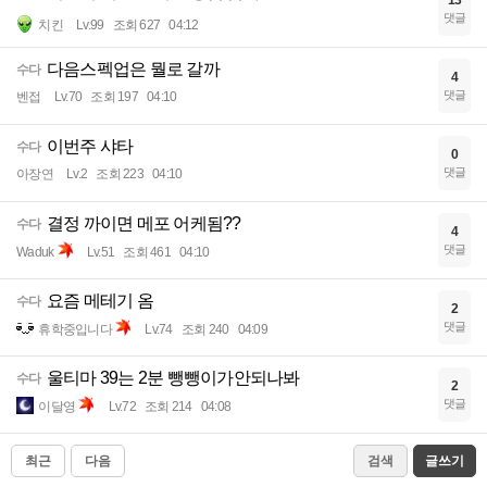
13
댓글
치킨
Lv.99
조회 627
04:12
다음스펙업은 뭘로 갈까
수다
4
댓글
벤접
Lv.70
조회 197
04:10
이번주 샤타
수다
0
댓글
아장연
Lv.2
조회 223
04:10
결정 까이면 메포 어케됨??
수다
4
댓글
Waduk
Lv.51
조회 461
04:10
요즘 메테기 옴
수다
2
댓글
휴학중입니다
Lv.74
조회 240
04:09
울티마 39는 2분 뺑뺑이가안되나봐
수다
2
댓글
이달영
Lv.72
조회 214
04:08
최근
다음
검색
글쓰기