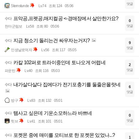
댓글
Sternstunde
Lv.74
조회 124
05:06
프악공,프펫공,매지컬공 <-경매장에서 살만한가요?
수다
0
댓글
천마군림보
Lv.58
조회 80
05:06
지금 청소기 돌리는건 싸우자는거지?
수다
9
댓글
인생날로먹자
Lv.56
조회 117
05:05
카칼 102퍼로 트라이중인데 토나오게 어렵네
수다
2
댓글
파운틴
Lv.40
조회 116
05:03
내가살다살다 집에다가 전기포충기를 둘줄은몰랏네
수다
6
댓글
방구
Lv.83
조회 132
05:01
템사고 싶은데 기운소모하느라 바쁘네
수다
0
댓글
힛브
Lv.41
조회 101
05:01
포켓몬 중에 매미를 모티브로 한 포켓몬 있었나...?
수다
1