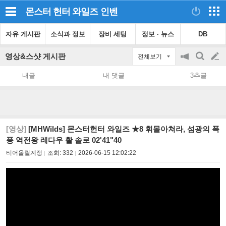
몬스터 헌터 와일즈
인벤
자유 게시판
소식과 정보
장비 세팅
정보 · 뉴스
DB
영상&스샷 게시판
전체보기
공
검
글
지
색
내글
내 댓글
3추글
on/off
쓰
기
[영상]
[MHWilds] 몬스터헌터 와일즈 ★8 휘몰아쳐라, 섬광의 폭
풍 역전왕 레다우 활 솔로 02'41"40
티어올릴계정
조회:
332
2026-06-15 12:02:22