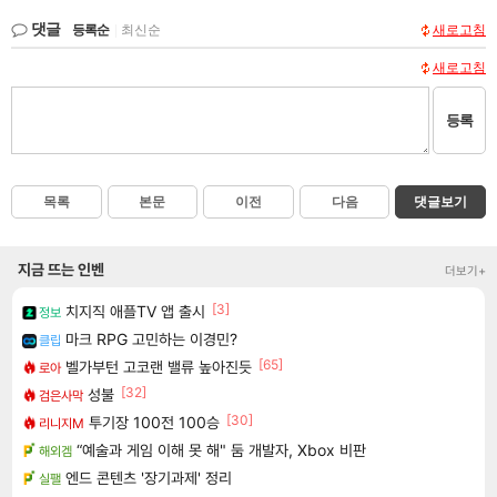
댓글
등록순
|
최신순
새로고침
새로고침
등록
목록
본문
이전
다음
댓글보기
지금 뜨는 인벤
더보기+
[3]
치지직 애플TV 앱 출시
정보
마크 RPG 고민하는 이경민?
클립
[65]
벨가부턴 고코랜 밸류 높아진듯
로아
[32]
성불
검은사막
[30]
투기장 100전 100승
리니지M
“예술과 게임 이해 못 해" 둠 개발자, Xbox 비판
해외겜
엔드 콘텐츠 '장기과제' 정리
실팰