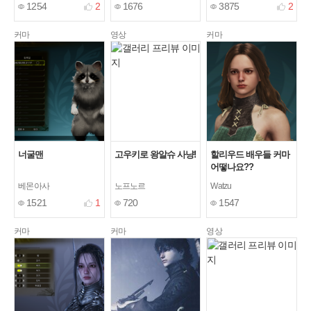
1254
2
1676
3875
2
커마
영상
커마
너굴맨
고우키로 왕알슈 사냥!
할리우드 배우들 커마
어떻나요??
베몬아사
노프노르
Watzu
1521
1
720
1547
커마
커마
영상