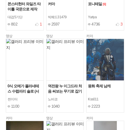
몬스터헌터 와일즈 타
커마
포니테일
[6]
이틀 국문으로 제작
대검5기단
빅헤드31479
Yuriya
802
1
2597
4736
3
영상
영상
커마
0식 오메가 플라네테
역전왕 누 이그드라 처
몽화 축제 남캐
스 수렵피리 솔로 (서
음 써보는 무기로 잡기
포트x) 14'34"98
썬이터
노바코
Kss011
1100
1040
2223
커마
영상
커마