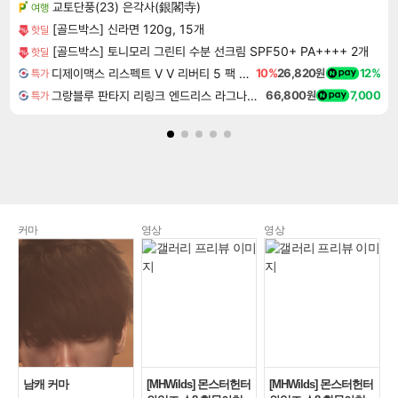
교토단풍(23) 은각사(銀閣寺)
여행
[골드박스] 신라면 120g, 15개
핫딜
[골드박스] 토니모리 그린티 수분 선크림 SPF50+ PA++++ 2개
핫딜
디제이맥스 리스펙트 V V 리버티 5 팩 DJMAX RESPECT V V Liberty 5 Pack DLC
10%
26,820원
12%
특가
그랑블루 판타지 리링크 엔드리스 라그나로크 Granblue Fantasy Relink Endless Ragnarok
66,800원
7,000
특가
커마
영상
영상
남캐 커마
[MHWilds] 몬스터헌터
[MHWilds] 몬스터헌터