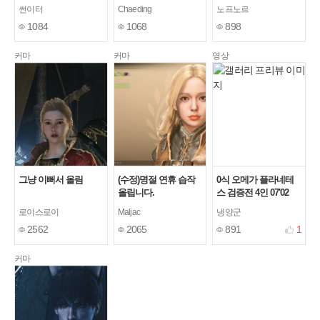
포트x) 16'51"18
썬이터
Chaeding
노프노르
1084
1068
898
커마
커마
영상
그냥 이뻐서 올림
(수정)명절 연휴 습작
0식 오메가 플라네테
올립니다.
스 검증전 4인 07'02
(태도,한손검,수렵피
로이스로이
Maljac
냉양군
리,수렵피리)
2562
2065
891
1
커마