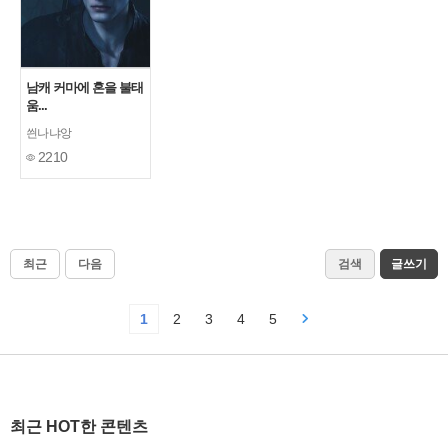
남캐 커마에 혼을 불태
움...
씐나냐앙
2210
최근
다음
검색
글쓰기
1
2
3
4
5
최근 HOT한 콘텐츠