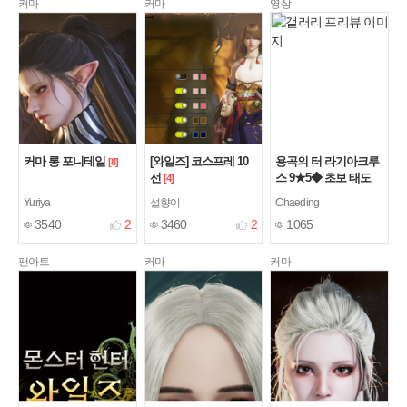
커마
커마
영상
커마 롱 포니테일
[와일즈] 코스프레 10
용곡의 터 라기아크루
[8]
선
스 9★5◆ 초보 태도
[4]
도전기 05'28"14
Yuriya
설향이
Chaeding
3540
2
3460
2
1065
팬아트
커마
커마