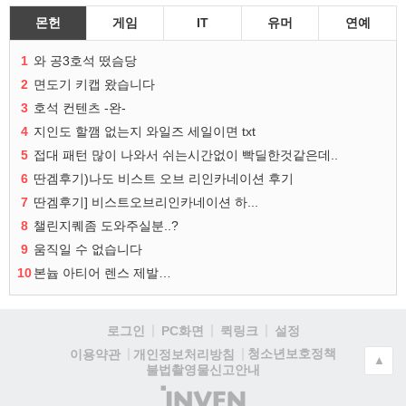
몬헌
게임
IT
유머
연예
1
와 공3호석 떴슴당
2
면도기 키캡 왔습니다
3
호석 컨텐츠 -완-
4
지인도 할깸 없는지 와일즈 세일이면 txt
5
접대 패턴 많이 나와서 쉬는시간없이 빡딜한것같은데..
6
딴겜후기)나도 비스트 오브 리인카네이션 후기
7
딴겜후기] 비스트오브리인카네이션 하...
8
챌린지퀘좀 도와주실분..?
9
움직일 수 없습니다
10
본늅 아티어 렌스 제발…
로그인
PC화면
퀵링크
설정
청소년보호정책
이용약관
개인정보처리방침
▲
불법촬영물신고안내
(주)