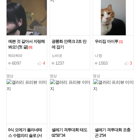
예쁜 것 같아서 자랑해
광룡화 얀쿡크 2초 만
우리집 아이루
[1]
봐요! (첫 글)
에 잡기
[6]
짜파짜파
노바코
나창
6097
4
1237
1553
3
영상
영상
영상
0식 오메가 플라네테
셀레기 격투대회 태도
셀레기 격투대회 조충
스 수렵피리 솔로 (서
02'50"34
곤 2'54