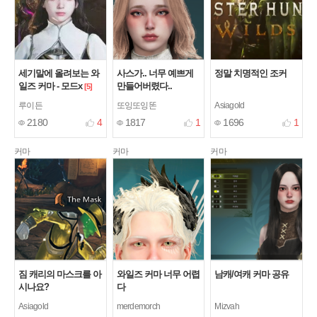
세기말에 올려보는 와
사스가.. 너무 예쁘게
정말 치명적인 조커
일즈 커마 - 모드x
만들어버렸다..
[5]
루이든
또잉또잉똔
Asiagold
2180
4
1817
1
1696
1
커마
커마
커마
짐 캐리의 마스크를 아
와일즈 커마 너무 어렵
남캐/여캐 커마 공유
시나요?
다
Asiagold
merdemorch
Mizvah