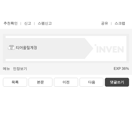
추천확인
신고
스팸신고
공유
스크랩
티어올릴계정
메뉴
인장보기
EXP 36%
목록
본문
이전
다음
댓글쓰기