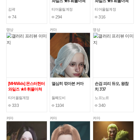
와일즈 ★8 휘몰아쳐
와일즈 ★8 휘몰아쳐
라, 섬광의 폭풍 역전
라, 섬광의 폭풍 역전
김곽
티어올릴계정
티어올릴계정
왕 레다우 활 솔로
왕 레다우 활 솔로
74
294
316
02'25"97
02'32"62
영상
커마
영상
[MHWilds] 몬스터헌터
열심히 깎아본 커마
손검 피리 듀오, 왕참
와일즈 ★8 휘몰아쳐
치 3'37
라, 섬광의 폭풍 역전
티어올릴계정
둘째도비
노프노르
왕 레다우 활 솔로
333
1104
340
02'41"40
커마
커마
커마