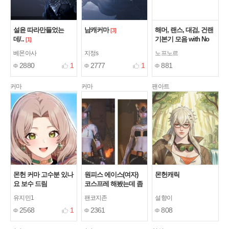
설윤 따라만들었는
남캐커마
해머, 랜스, 대검, 건랜
[3]
데/..
기본기 모음 with No
[1]
HUD
베몬아사
지정s
노프노르
2880
1
2777
1
881
커마
커마
팬아트
몬헌 커마 고수분 있나
원피스 에이스(여자)
몬헌캐릭
요 보수 드림
코스프레 해봤는데 좀
비슷한가요 ㅋㅋ?
유지민1
팬코지존
설향이
2568
1
2361
808