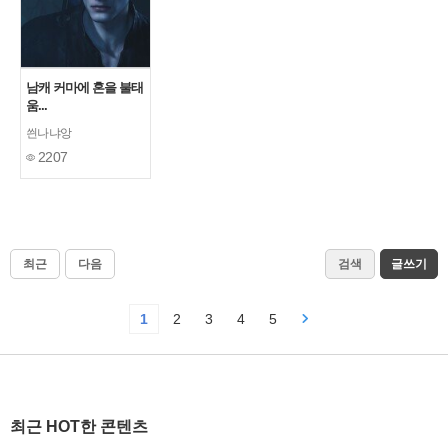
남캐 커마에 혼을 불태
움...
씐나냐앙
2207
최근
다음
검색
글쓰기
1
2
3
4
5
최근 HOT한 콘텐츠