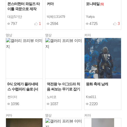
몬스터헌터 와일즈 타
커마
포니테일
[6]
이틀 국문으로 제작
대검5기단
빅헤드31479
Yuriya
797
1
2594
4725
3
영상
영상
커마
0식 오메가 플라네테
역전왕 누 이그드라 처
몽화 축제 남캐
스 수렵피리 솔로 (서
음 써보는 무기로 잡기
포트x) 14'34"98
썬이터
노바코
Kss011
1096
1037
2220
커마
영상
커마