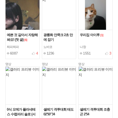
예쁜 것 같아서 자랑해
광룡화 얀쿡크 2초 만
우리집 아이루
[1]
봐요! (첫 글)
에 잡기
[6]
짜파짜파
노바코
나창
6087
4
1236
1551
3
영상
영상
영상
0식 오메가 플라네테
셀레기 격투대회 태도
셀레기 격투대회 조충
스 수렵피리 솔로 (서
02'50"34
곤 2'54