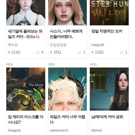
세기말에 올려보는 와
사스가.. 너무 예쁘게
정말 치명적인 조커
일즈 커마 - 모드x
만들어버렸다..
[5]
루이든
또잉또잉똔
Asiagold
2162
4
1811
1
1691
1
커마
커마
커마
짐 캐리의 마스크를 아
와일즈 커마 너무 어렵
남캐/여캐 커마 공유
시나요?
다
Asiagold
merdemorch
Mizvah