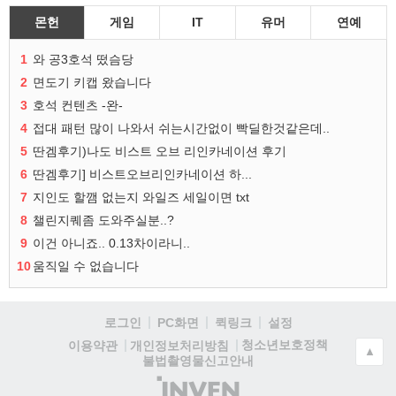
몬헌
게임
IT
유머
연예
1
와 공3호석 떴슴당
2
면도기 키캡 왔습니다
3
호석 컨텐츠 -완-
4
접대 패턴 많이 나와서 쉬는시간없이 빡딜한것같은데..
5
딴겜후기)나도 비스트 오브 리인카네이션 후기
6
딴겜후기] 비스트오브리인카네이션 하...
7
지인도 할깸 없는지 와일즈 세일이면 txt
8
챌린지퀘좀 도와주실분..?
9
이건 아니죠.. 0.13차이라니..
10
움직일 수 없습니다
로그인
PC화면
퀵링크
설정
청소년보호정책
이용약관
개인정보처리방침
▲
불법촬영물신고안내
(주)