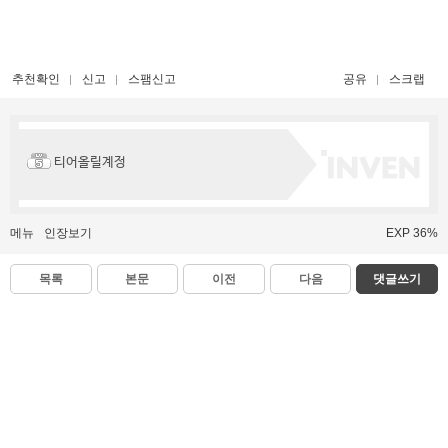
추천확인
신고
스팸신고
공유
스크랩
티어올릴계정
메뉴
인장보기
EXP 36%
목록
본문
이전
다음
댓글쓰기