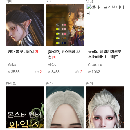
커마
커마
영상
커마 롱 포니테일
[와일즈] 코스프레 10
용곡의 터 라기아크루
[8]
선
스 9★5◆ 초보 태도
[4]
도전기 05'28"14
Yuriya
설향이
Chaeding
3535
2
3458
2
1062
팬아트
커마
커마