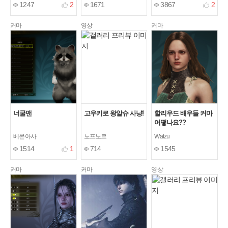
1247
2
1671
3867
2
커마
영상
커마
너굴맨
고우키로 왕알슈 사냥!
할리우드 배우들 커마
어떻나요??
베몬아사
노프노르
Watzu
1514
1
714
1545
커마
커마
영상