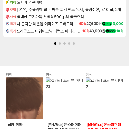
오사카 가족여행
여행
[91%] 수뜰리에 클린 퍼퓸 포밍 핸드 워시, 블랑쉬향, 510ml, 2개
핫딜
국내산 고기가득 닭곰탕600g 외 국물요리
핫딜
나 혼자만 레벨업 어라이즈 오버드라이브 Solo Leveling Arise
40%
27,600원
3,000
특가
드래곤소드 어웨이크닝 디럭스 에디션 DragonSword Awakening Deluxe Edition
10%
49,500원
10%
특가
커마
영상
영상
남캐 커마
[MHWilds] 몬스터헌터
[MHWilds] 몬스터헌터