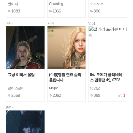
포트x) 16'51"18
썬이터
Chaeding
노프노르
1083
1066
896
커마
커마
영상
그냥 이뻐서 올림
(수정)명절 연휴 습작
0식 오메가 플라네테
올립니다.
스 검증전 4인 07'02
(태도,한손검,수렵피
로이스로이
Maljac
냉양군
리,수렵피리)
2559
2062
889
1
커마