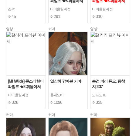
와일즈 ★8 휘몰아쳐
와일즈 ★8 휘몰아쳐
라, 섬광의 폭풍 역전
라, 섬광의 폭풍 역전
김곽
티어올릴계정
티어올릴계정
왕 레다우 활 솔로
왕 레다우 활 솔로
45
291
310
02'25"97
02'32"62
영상
커마
영상
[MHWilds] 몬스터헌터
열심히 깎아본 커마
손검 피리 듀오, 왕참
와일즈 ★8 휘몰아쳐
치 3'37
라, 섬광의 폭풍 역전
티어올릴계정
둘째도비
노프노르
왕 레다우 활 솔로
328
1096
335
02'41"40
커마
커마
커마