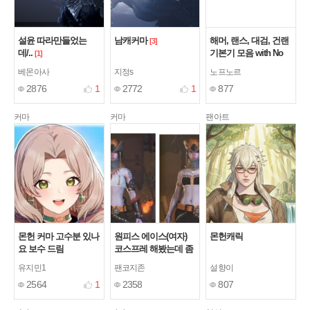
설윤 따라만들었는
남캐커마
해머, 랜스, 대검, 건랜
[3]
데/..
기본기 모음 with No
[1]
HUD
베몬아사
지정s
노프노르
2876
1
2772
1
877
커마
커마
팬아트
몬헌 커마 고수분 있나
원피스 에이스(여자)
몬헌캐릭
요 보수 드림
코스프레 해봤는데 좀
비슷한가요 ㅋㅋ?
유지민1
팬코지존
설향이
2564
1
2358
807