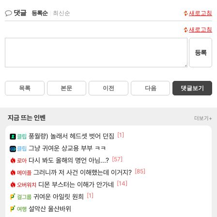
댓글
등록순
|
최신순
새로고침
새로고침
등록
목록
본문
이전
다음
댓글보기
지금 뜨는 인벤
더보기+
[1]
풍월량) 놀래서 헤드셋 벗어 던짐
클립
그냥 귀여운 상교용 부부 ㅋㅋ
클립
[57]
다시 봐도 올해의 명언 아님...?
로아
[85]
그러니까 저 사건 이해했는데 이거지?
메이플
[14]
디몬 부스터는 이해가 안가네
오버워치
[1]
귀여운 아일릿 원희
걸그룹
설악산 울산바위
여행