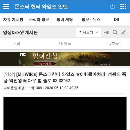
몬스터 헌터 와일즈
인벤
자유 게시판
소식과 정보
장비 세팅
정보 · 뉴스
DB
영상&스샷 게시판
전체보기
공
검
글
지
색
내글
내 댓글
3추글
on/off
쓰
기
[영상]
[MHWilds] 몬스터헌터 와일즈 ★8 휘몰아쳐라, 섬광의 폭
풍 역전왕 레다우 활 솔로 02'32"62
티어올릴계정
조회:
309
2026-06-18 08:49:35