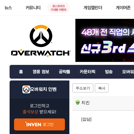
로스트아크
뉴스
커뮤니티
게임캘린더
게이머존
기대평 이벤트
홈
영웅 정보
공략툴
카운터픽
방송
오버워
주소보기
복사
오버워치 인벤
치킨
로그인하고
출석보상
받으세요!
[잡담]
로그인