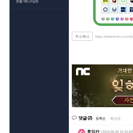
풋볼 매니저26
주소복사
https://www.inven.co.kr/
(2)
댓글
등록순
|
최신순
호잉카
(2026-06-08 16:50:49