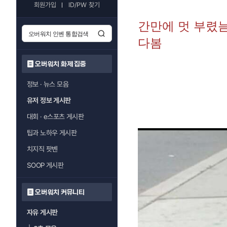
회원가입
ID/PW 찾기
간만에 멋 부렸
다봄
오버워치 화제 집중
정보 · 뉴스 모음
유저 정보 게시판
대회 · e스포츠 게시판
팁과 노하우 게시판
치지직 팟벤
SOOP 게시판
오버워치 커뮤니티
자유 게시판