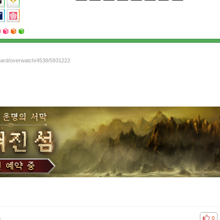
board/overwatch/4538/5931222
)
공감
비공
0