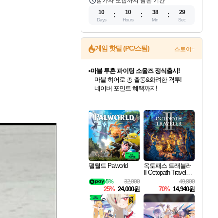
참가자 모집까지 남은 기간
10
10
38
28
Days
Hours
Min
Sec
게임 핫딜 (PC/스팀)
스토어+
마블 투혼 파이팅 소울즈 정식출시!
마블 히어로 총 출동&화려한 격투!
네이버 포인트 혜택까지!
인벤게임즈 8월 특별 할인!
드래곤소드: 어웨이크닝 입점!
문명 7 특별 할인!
귀무자: 검의 길 예약 판매 중!
비스트 오브 리인카네이션 정식 출시!
커세어 코브 출시 기념 할인!
더 렐릭 퍼스트 가디언 정식 출시
베데스다 40주년 기념 할인 중!
캡콤 프렌차이즈 할인 진행 중!
캡콤 일부 상품 상시 할인
스타워즈 은하계 레이서
로블록스 기프트 카드 공식 입점
인기 퍼블리셔 모음!
스팀으로 만나는 드래곤소드!
조선&고려 DLC 출시 예정
10% 할인과
게임프릭 신작 IP
해적'섬'을 발전시키자!
설화x하드코어 액션!
베데스다의 명작들을
몬헌, 바하 등 인기 IP를
몬헌 와일즈 & 드래곤즈 도그마2
인벤게임즈에서 10% 추가 적립
Robux를 가장 안전하고
최대 90% 할인가를 만나보세요!
네이버혜택과 함께 만나보세요!
50%할인&추가 적립까지!
이니&베니 혜택까지!
네이버 혜택가와 함께 예약하세요!
할인&네이버혜택으로 만나보세요!
네이버페이 혜택과 만나보세요!
40주년 프로모션으로 만나보세요!
할인가에 만나보세요!
일부 에디션 상시 할인!
혜택으로 예약 판매 중
편안하게 충전하세요
팰월드 Palworld
옥토패스 트래블러
II Octopath Traveler I
I
5%
32,000
49,800
25%
24,000원
70%
14,940원