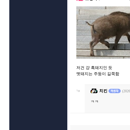
저건 걍 흑돼지인 듯
멧돼지는 주둥이 길쭉함
치킨
(2026
ㅋㅋ