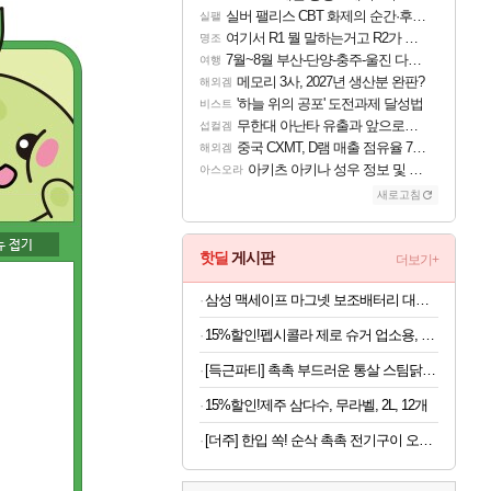
실버 팰리스 CBT 화제의 순간·후기 모음
실팰
여기서 R1 뭘 말하는거고 R2가 뭘말하는걸까요?
명조
7월~8월 부산-단양-충주-울진 다녀왔어요~
여행
메모리 3사, 2027년 생산분 완판?
해외겜
'하늘 위의 공포' 도전과제 달성법
비스트
무한대 아난타 유출과 앞으로의 예상 (루머)
섭컬겜
중국 CXMT, D램 매출 점유율 7%…글로벌 4위로 부상
해외겜
아키츠 아키나 성우 정보 및 주요 필모
아스오라
새로고침
핫딜
게시판
더보기+
삼성 맥세이프 마그넷 보조배터리 대용량 초고속충전 (5,000mAh 유선25W 무선15W)
15%할인!펩시콜라 제로 슈거 업소용, 라임향, 500ml, 20개
[득근파티] 촉촉 부드러운 통살 스팀닭가슴살 18팩 6가지맛
15%할인!제주 삼다수, 무라벨, 2L, 12개
[더주] 한입 쏙! 순삭 촉촉 전기구이 오다리 180g (50-60미)