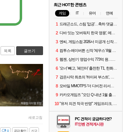
최근 HOT한 콘텐츠
게임
IT
유머
연예
1
드래곤소드, 스팀 '압긍'…축하 댓글 달고 게임 코드 받자!
2
디바 잇는 '오버워치 한국 영웅', 메카 파일럿 디몬 나온다
3
엔씨, 게임스컴 2026서 미공개 신작 최초 공개
4
컴투스-에이버튼 신작 '제우스' 8월 26일 출시…"모두를 위한 경쟁"
목록
글쓰기
5
웹젠, 상반기 영업수익 773억 원…순이익 89% 증가
6
'오너' 빼고, '페인터' 출전한 T1, 한화생명에 패배
7
검은사막 최초의 '하이퍼 부스트', 직접 해봤습니다
8
모바일 MMOTPS '더 디비전 리서전스', 6일 스팀에도 출시
9
카카오게임즈 "오딘 Q 내년 1월 출시, 연기는 없다"
10
"유저 의견 적극 반영" 게임프리크, 비스트 오브 리인카네이션 개선 나선다
새로고침
PC 견적이 궁금하다면?
IT인벤 견적게시판
감
0
공감 확인
신고