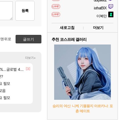
durpee82
LIVE
isthatBIX
등록
LIVE
이복만
새로고침
더보기
맨위로
글쓰기
추천 코스프레 갤러리
더보기+
[24]
[3]
[15]
M 설계
글로벌 4위로 부상
중상유저들
8월 28일 넷플릭스에서 예고편 공개 예정
검은사막
GTA6
[56]
판?
후닝 780억 부자 아니였음??
선녀바위해수욕장
메이플
여행
[28]
[1]
요 필모
결국 돌고 돌아 와우
[여행_국내] 남해 독일마을
와우
여행
[73]
모음
유물칭호 따왔습니다
모든 엘리트 골렘 위치 공략 (30개) - 방랑 결
로아
비스트
[88]
[83]
고있으면 ㅋㅋ
요 필모
아이고... 길드내에서 쿠데타 일어났네
모든 바우에라 업그레이드 아이템 획득 위치 공략 (89
메이플
비스트
승리의 여신: 니케 기묭묭지 아르카나: 포
츈 메이트