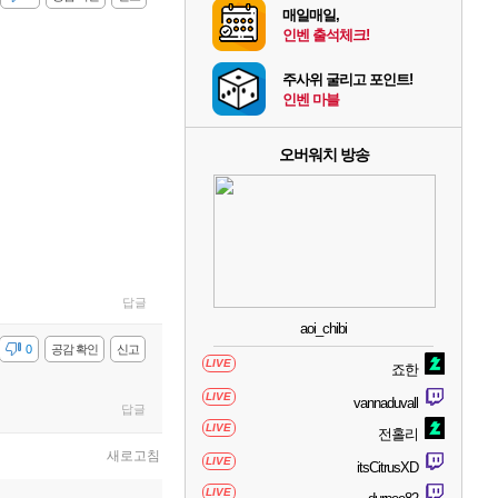
매일매일,
인벤 출석체크!
주사위 굴리고 포인트!
인벤 마블
오버워치 방송
답글
aoi_chibi
감
0
공감 확인
신고
LIVE
죠한
LIVE
vannaduvall
답글
LIVE
전홀리
새로고침
LIVE
itsCitrusXD
LIVE