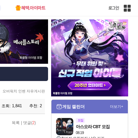
혜택.아이마트
로그인
인
벤
전
체
사
이
트
맵
오버워치 인벤 자유게시판
조회:
1,841
추천:
2
게임 캘린더
더보기+
모집
목록
|
댓글(
2
)
아스오라 CBT 모집
08.19