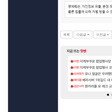
목록
다음글
이전글
지금 뜨는
핫벤
[15]
유저들
 28일 넷플릭스에서 예고편 공개 예정
이케부쿠로 팝업행사장
카가미하라 하루 
이환
아스오라
[56]
80억 부자 아니였음??
위해수욕장
이케부쿠로 팝업행사 코
모든 요리/작물 책 획득 
이환
비스트
[28]
[1]
 돌아 와우
_국내] 남해 독일마을
아반테 2.0 자연흡기
유나 얼굴은 우려했
오버워치
차벤
[73]
 따왔습니다
엘리트 골렘 위치 공략 (30개) - 방랑 결투가
베라서버 1위길드 내 대
무한대 아난타 유출
메이플
섭컬겜
[83]
.. 길드내에서 쿠데타 일어났네
바우에라 업그레이드 아이템 획득 위치 공략 (89개)
라스트 에포크 시즌5 
환카라를 유 에크 교
검은사막
PV