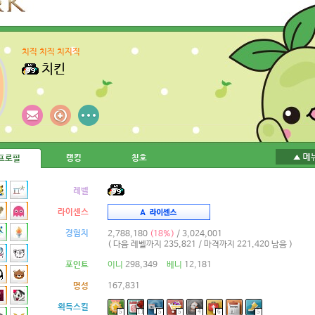
치직 치직 치지직
치킨
랭킹
칭호
프로필
레벨
라이센스
경험치
2,788,180
(18%)
/ 3,024,001
( 다음 레벨까지 235,821 / 마격까지 221,420 남음 )
포인트
이니
298,349
베니
12,181
명성
167,831
획득스킬
5
11
5
5
4
6
5