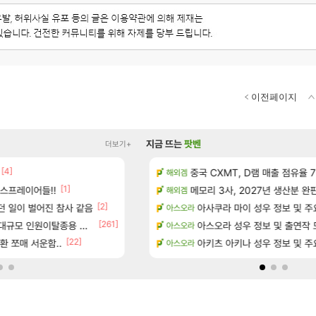
이전페이지
지금 뜨는
팟벤
더보기+
[4]
성우 정보 및 주요 필모
펄없의 퍼주는듯하면서 악랄한 B
중국 CXMT, D램 매출 점유율 7%…
검은사막
해외겜
[1]
[5]
스프레이어들!!
위치 공략 (36개) - 미식가 도전과제
주말패키지 결과.....
메모리 3사, 2027년 생산분 완
리니지M
해외겜
[1]
[2]
[5]
?
던 일이 벌어진 참사 같음
D.mon 스킬셋 나왔다
아사쿠라 마이 성우 정보 및 주
오버워치
아스오라
[261]
규모 인원이탈종용 추정사건
과 앞으로의 예상 (루머)
영웅무기도안 제작 질문
아스오라 성우 정보 및 출연작 
SOL
아스오라
[22]
- 서리화신의 분노 티저
환 쪼매 서운함..
환산 13만 스펙으로 삐져서 매주 수로 10만점 치
아키츠 아키나 성우 정보 및 주
메이플
아스오라