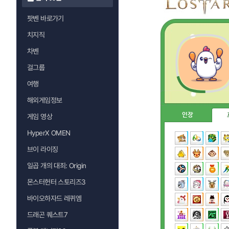
팟벤 바로가기
치지직
차벤
걸그룹
여행
해외게임정보
인장
게임 영상
HyperX OMEN
브이 라이징
일곱 개의 대죄: Origin
몬스터헌터 스토리즈3
바이오하자드 레퀴엠
드래곤 퀘스트7