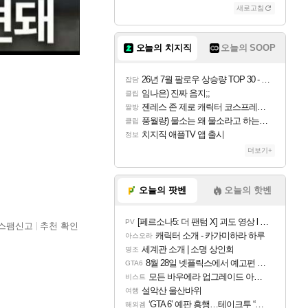
새로고침
오늘의 치지직
오늘의 SOOP
26년 7월 팔로우 상승량 TOP 30 - 월간 치지직
잡담
임나은) 진짜 음지;;
클립
젠레스 존 제로 캐릭터 코스프레한 꽁주
짤방
풍월량) 물소는 왜 물소라고 하는거야? 아! 그만 ㅋㅋ 알았어 ㅋㅋ
클립
치지직 애플TV 앱 출시
정보
더보기+
오늘의 팟벤
오늘의 핫벤
[페르소나5: 더 팬텀 X] 괴도 영상 l 타카마키 안·댄싱 스타
PV
스팸신고
추천 확인
캐릭터 소개 - 카가미하라 하루
아스오라
세계관 소개 | 소명 상인회
명조
8월 28일 넷플릭스에서 예고편 공개 예정
GTA6
모든 바우에라 업그레이드 아이템 획득 위치 공략 (89개)
비스트
설악산 울산바위
여행
‘GTA 6’ 예판 흥행…테이크투 “내부 예상 크게 넘어”
해외겜