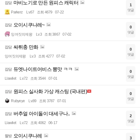
마비노기로 만든 원피스 캐릭터
잡담
1
댓글
Parkerz
Lv.67
조회 4679
07-22
오이시쿠나레~
잡담
0
댓글
잉여짓의제왕
Lv.3
조회 3867
07-02
싸튀충 만화
잡담
0
댓글
잉여짓의제왕
Lv.3
조회 4277
07-02
듀엣나이트어비스 뽕맛 ㅋㅋ
잡담
0
댓글
Llawliet
Lv.72
조회 3544
07-01
원피스 실사화 가상 캐스팅 (국내편)
잡담
0
댓글
Rubyeye
Lv.89
조회 3787
07-01
버추얼 아이돌이 대세구나..
잡담
2
댓글
Llawliet
Lv.72
조회 4062
06-17
오이시쿠나레
짤방
3