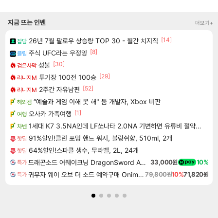
지금 뜨는 인벤
더보기+
[14]
26년 7월 팔로우 상승량 TOP 30 - 월간 치지직
잡담
[8]
주식 UFC라는 우정잉
클립
[30]
성불
검은사막
[29]
투기장 100전 100승
리니지M
[52]
2주간 자유남편
리니지M
“예술과 게임 이해 못 해" 둠 개발자, Xbox 비판
해외겜
[1]
오사카 가족여행
여행
1세대 K7 3.5NA인데 LF쏘나타 2.0NA 기변하면 유류비 절약이 얼마나 될까요..?
차벤
91%할인!클린 포밍 핸드 워시, 블랑쉬향, 510ml, 2개
핫딜
64%할인!스파클 생수, 무라벨, 2L, 24개
핫딜
드래곤소드 어웨이크닝 DragonSword Awakening
33,000원
10%
특가
귀무자 웨이 오브 더 소드 예약구매 Onimusha Way of the Sword
79,800원
10%
71,820원
특가