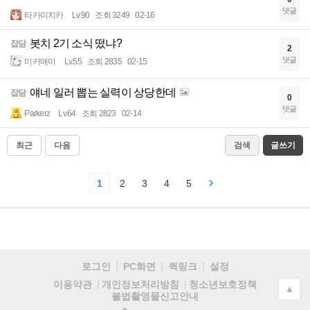
댓글
타카미치카
Lv.90
조회 3249
02-16
봇치 2기 소식 떴냐?
잡담
2
댓글
미카매미
Lv.55
조회 2835
02-15
얘네 일러 뽑는 실력이 상당한데
잡담
0
댓글
Parkerz
Lv.64
조회 2823
02-14
최근
다음
검색
글쓰기
1
2
3
4
5
로그인
PC화면
퀵링크
설정
청소년보호정책
이용약관
개인정보처리방침
▲
불법촬영물신고안내