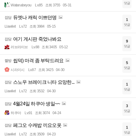
댓글
Watanabeyou
Lv.85
조회 3755
05-31
듀엣나 캐릭 이쁘던뎅
잡담
1
댓글
Llawliet
Lv.72
조회 3984
05-15
여기 게시판 죽었나봐요
잡담
9
댓글
러브라이브
Lv.88
조회 3405
05-12
씹덕) 마격 좀 부탁드려요
짤방
5
댓글
시라이시
Lv.87
조회 3425
04-30
스노우 브레이크 니타 요망한...
잡담
1
댓글
Llawliet
Lv.72
조회 3532
04-30
4월24일 하쿠아 생일~~
잡담
3
댓글
하쿠아
Lv.91
조회 3074
04-24
페그오 수캐밥 끼요오옷
잡담
1
댓글
Llawliet
Lv.72
조회 3509
04-23