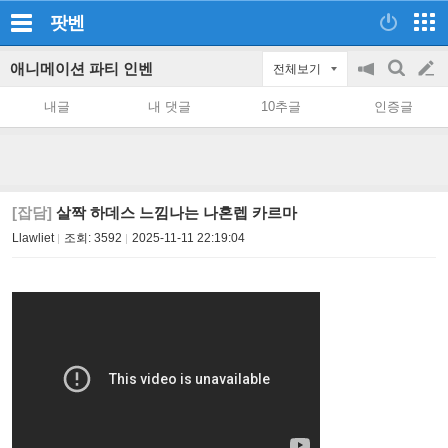
팟벤
애니메이션 파티 인벤
전체보기
공
검
글
지
색
내글
내 댓글
10추글
인증글
on/off
쓰
기
[잡담]
살짝 하데스 느낌나는 나혼렙 카르마
Llawliet
조회:
3592
2025-11-11 22:19:04