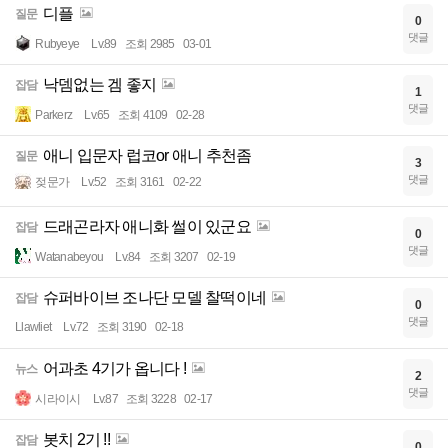
디플
질문
0
댓글
Rubyeye
Lv.89
조회 2985
03-01
낙뎀없는 겜 좋지
잡담
1
댓글
Parkerz
Lv.65
조회 4109
02-28
애니 입문자 럽코or 애니 추천좀
질문
3
댓글
젖문가
Lv.52
조회 3161
02-22
드래곤라자 애니화 썰이 있군요
잡담
0
댓글
Watanabeyou
Lv.84
조회 3207
02-19
슈퍼바이브 조나단 모델 찰떡이네
잡담
0
댓글
Llawliet
Lv.72
조회 3190
02-18
어과초 4기가 옵니다 !
뉴스
2
댓글
시라이시
Lv.87
조회 3228
02-17
봇치 2기 !!
잡담
0