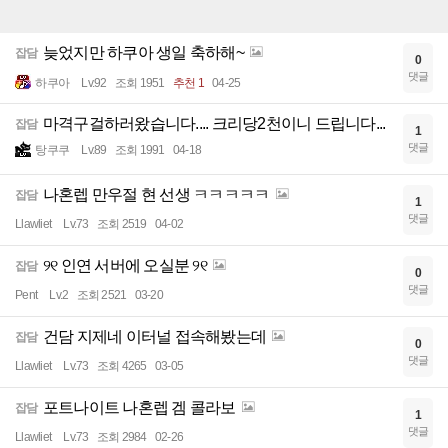
늦었지만 하쿠아 생일 축하해~
잡담
0
댓글
하쿠아
Lv.92
조회 1951
추천 1
04-25
마격구걸하러왔습니다.... 크리당2천이니 드립니다...
잡담
1
댓글
탕쿠쿠
Lv.89
조회 1991
04-18
나혼렙 만우절 현 선생 ㅋㅋㅋㅋㅋ
잡담
1
댓글
Llawliet
Lv.73
조회 2519
04-02
୨୧ 인연 서버에 오실분 ୨୧
잡담
0
댓글
Pent
Lv.2
조회 2521
03-20
건담 지제네 이터널 접속해봤는데
잡담
0
댓글
Llawliet
Lv.73
조회 4265
03-05
포트나이트 나혼렙 겜 콜라보
잡담
1
댓글
Llawliet
Lv.73
조회 2984
02-26