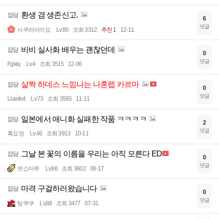
환생 겸 생존신고.
잡담
6
댓글
사쿠라이미요
Lv.80
조회 3312
추천 1
12-11
비비 실사화 배우는 괜찮던데
잡담
0
댓글
Fgkiq
Lv.4
조회 3515
12-06
살짝 하데스 느낌나는 나혼렙 카르마
잡담
0
댓글
Llawliet
Lv.73
조회 3593
11-11
일본에서 애니화 실패한 작품 ㅋㅋㅋㅋ
잡담
2
댓글
흑요정
Lv.46
조회 3913
10-11
그날 본 꽃의 이름을 우리는 아직 모른다 ED
잡담
0
댓글
셋쇼마루
Lv.86
조회 3602
08-17
마격 구걸하러왔습니다
잡담
0
댓글
탕쿠쿠
Lv.88
조회 3477
07-31