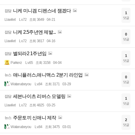
니케 미니겜 디펜스네 잼겠다
잡담
1
댓글
Llawliet
Lv.72
조회 3649
04-21
니케 2.5주년엔 제발...
잡담
0
댓글
Llawliet
Lv.72
조회 3817
04-16
별되라2 1주년임
잡담
1
댓글
Parkerz
Lv.65
조회 3158
04-04
애니플러스,애니맥스 2분기 라인업
뉴스
0
댓글
Watanabeyou
Lv.84
조회 3171
03-29
세븐나이츠 리버스 모델링
잡담
1
댓글
Llawliet
Lv.72
조회 4825
03-25
주문토끼 신애니 제작
뉴스
2
댓글
Watanabeyou
Lv.84
조회 3475
03-01