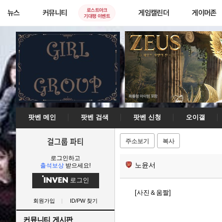
로스트아크
뉴스
커뮤니티
게임캘린더
게이머존
기대평 이벤트
팟벤 메인
팟벤 검색
팟벤 신청
오이갤
걸그룹 파티
주소보기
복사
로그인하고
노윤서
출석보상
받으세요!
로그인
[사진＆움짤]
회원가입
ID/PW 찾기
커뮤니티 게시판