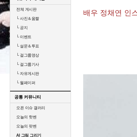
전체 게시판
배우 정채연 인
└
사진＆움짤
└
공지
└
이벤트
└
설문＆투표
└
걸그룹영상
└
걸그룹기사
└
자유게시판
└
월페이퍼
공통 커뮤니티
오픈 이슈 갤러리
오늘의 핫벤
오늘의 팟벤
AI 그림 그리기