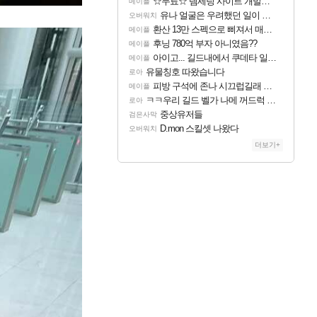
☆무료☆ 템세팅 사이트 개발자입니다
메이플
유나 얼굴은 우려했던 일이 벌어진 참사 같음
오버워치
환산 13만 스펙으로 삐져서 매주 수로 10만점 치고있으면 ㅋㅋ
메이플
후닝 780억 부자 아니였음??
메이플
아이고... 길드내에서 쿠데타 일어났네
메이플
유물칭호 따왔습니다
로아
피방 구석에 존나 시끄럽길래 뭔가싶어서 봣는디
메이플
ㅋㅋ우리 길드 벨가 나메 꺼드럭 대다가 싸움났다
로아
중상유저들
검은사막
D.mon 스킬셋 나왔다
오버워치
더보기+