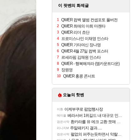
이 팟벤의 화제글
1
QWER 컴백 앨범 컨셉포토 풀버전
2
QWER 최애의 아희 마젠타
3
QWER 리더 쵸단
4
프로미스나인 이채영 인스타
5
QWER 기타여신 장나영
6
QWER 4월 27일 컴백 포스터
7
르세라핌 김채원 인스타
8
QWER - 행복해져라 (엠카운트다운)
9
장원영
10
QWER 홍콩 콘서트
오늘의 핫벤
이케부쿠로 팝업행사장
이환
베라서버 1위길드 내 대규모 인원이탈종용 추정사건
메이플
환카라를 유 에크 교환 쪼매 서운함..
검은사막
주말패키지 결과.....
리니지M
펄없의 퍼주는듯하면서 악랄한 BM 설계
검은사막