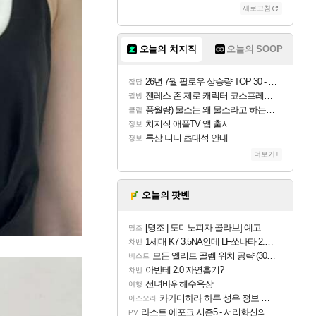
새로고침
오늘의 치지직
오늘의 SOOP
26년 7월 팔로우 상승량 TOP 30 - 월간 치지직
잡담
젠레스 존 제로 캐릭터 코스프레한 꽁주
짤방
풍월량) 물소는 왜 물소라고 하는거야? 아! 그만 ㅋㅋ
클립
치지직 애플TV 앱 출시
정보
룩삼 니니 초대석 안내
정보
더보기+
오늘의 팟벤
[명조 | 도미노피자 콜라보] 예고
명조
1세대 K7 3.5NA인데 LF쏘나타 2.0NA 기변하면 유류비 절약이 얼마나 될까요..?
차벤
모든 엘리트 골렘 위치 공략 (30개) - 방랑 결투가
비스트
아반테 2.0 자연흡기?
차벤
선녀바위해수욕장
여행
카가미하라 하루 성우 정보 및 주요 필모
아스오라
라스트 에포크 시즌5 - 서리화신의 분노 티저
PV