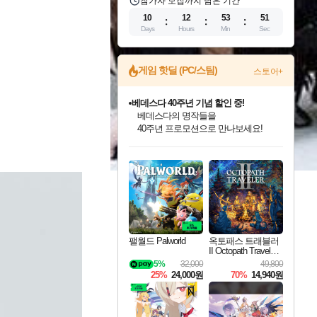
참가자 모집까지 남은 기간
10
12
53
49
Days
Hours
Min
Sec
게임 핫딜 (PC/스팀)
스토어+
베데스다 40주년 기념 할인 중!
베데스다의 명작들을
40주년 프로모션으로 만나보세요!
인벤게임즈 8월 특별 할인!
드래곤소드: 어웨이크닝 입점!
문명 7 특별 할인!
마블 투혼 파이팅 소울즈 정식출시!
귀무자: 검의 길 예약 판매 중!
비스트 오브 리인카네이션 정식 출시!
커세어 코브 출시 기념 할인!
더 렐릭 퍼스트 가디언 정식 출시
캡콤 프렌차이즈 할인 진행 중!
캡콤 일부 상품 상시 할인
스타워즈 은하계 레이서
로블록스 기프트 카드 공식 입점
인기 퍼블리셔 모음!
스팀으로 만나는 드래곤소드!
조선&고려 DLC 출시 예정
마블 히어로 총 출동&화려한 격투!
10% 할인과
게임프릭 신작 IP
해적'섬'을 발전시키자!
설화x하드코어 액션!
몬헌, 바하 등 인기 IP를
몬헌 와일즈 & 드래곤즈 도그마2
인벤게임즈에서 10% 추가 적립
Robux를 가장 안전하고
최대 90% 할인가를 만나보세요!
네이버혜택과 함께 만나보세요!
50%할인&추가 적립까지!
네이버 포인트 혜택까지!
이니&베니 혜택까지!
네이버 혜택가와 함께 예약하세요!
할인&네이버혜택으로 만나보세요!
네이버페이 혜택과 만나보세요!
할인가에 만나보세요!
일부 에디션 상시 할인!
혜택으로 예약 판매 중
편안하게 충전하세요
팰월드 Palworld
옥토패스 트래블러
II Octopath Traveler I
I
5%
32,000
49,800
25%
24,000원
70%
14,940원