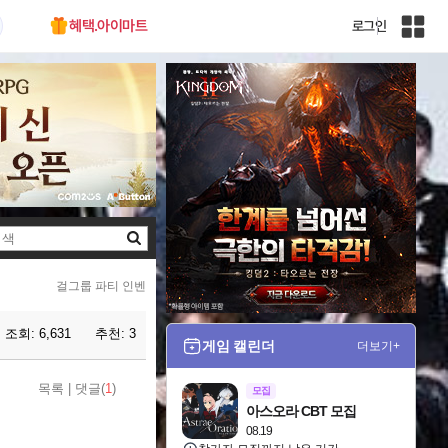
혜택.아이마트
로그인
인
벤
전
체
사
이
트
맵
검
색
걸그룹 파티 인벤
조회:
6,631
추천:
3
게임 캘린더
더보기+
목록
|
댓글(
1
)
모집
아스오라 CBT 모집
08.19