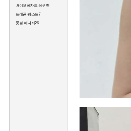
바이오하자드 레퀴엠
드래곤 퀘스트7
풋볼 매니저26