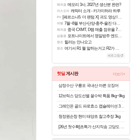
메모리 3사, 2027년 생산분 완판?
해외겜
캐릭터 소개 - 카가미하라 하루
아스오라
[페르소나5: 더 팬텀 X] 괴도 영상 l 타카마키 안·댄싱 스타
PV
7월~8월 부산-단양-충주-울진 다녀왔어요~
여행
중국 CXMT, D램 매출 점유율 7%…글로벌 4위로 부상
해외겜
포트나이트에서 명일방주 엔드필드 [펠리카] 판매 예정
섭컬겜
힐러는 안나오고
명조
여기서 R1 뭘 말하는거고 R2가 뭘말하는걸까요?
명조
새로고침
핫딜
게시판
더보기+
삼정수산 구룡포 국내산 마른 오징어
12브릭스 당도선별 꿀수박 특품 8kg~9kg
그레인온 골드 파로효소 캡슐레이션 30포 x 6박스
청정원순창 현미 태양초 찰고추장 3kg
[26년 첫수확]초특가 산지직송 고당도 딱복 차돌복숭아, 1박스, 2kg (9-10과)