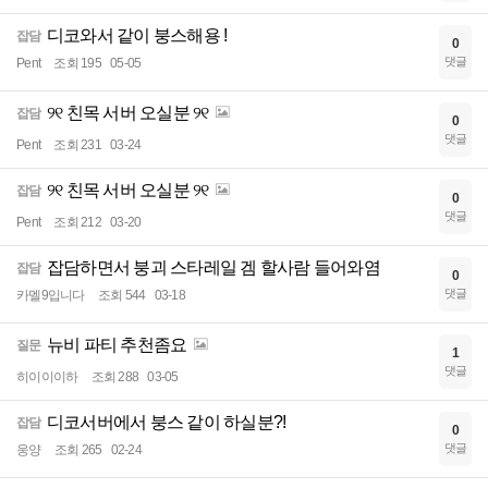
디코와서 같이 붕스해용 !
잡담
0
댓글
Pent
조회 195
05-05
୨୧ 친목 서버 오실분 ୨୧
잡담
0
댓글
Pent
조회 231
03-24
୨୧ 친목 서버 오실분 ୨୧
잡담
0
댓글
Pent
조회 212
03-20
잡담하면서 붕괴 스타레일 겜 할사람 들어와염
잡담
0
댓글
카멜9입니다
조회 544
03-18
뉴비 파티 추천좀요
질문
1
댓글
히이이이하
조회 288
03-05
디코서버에서 붕스 같이 하실분?!
잡담
0
댓글
웅양
조회 265
02-24