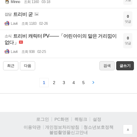
Minno
조회 1160
03-18
트리비 굳
잡담
0
댓글
Lavii
조회 1183
02-26
트리비 캐릭터 PV——「어린아이의 말은 거리낌이
소식
0
없다」
댓글
Lavii
조회 938
02-25
최근
다음
검색
글쓰기
1
2
3
4
5
로그인
PC화면
퀵링크
설정
청소년보호정책
이용약관
개인정보처리방침
▲
불법촬영물신고안내