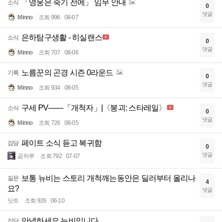
「영웅은 죽기 전에」 임무 안내
소식
0
댓글
Minno
조회 996
08-07
은하탐구생활 - 히실랜스
소식
0
댓글
Minno
조회 707
08-06
노름꾼의 곤경 시즌 0라운드
기록
0
댓글
Minno
조회 934
08-05
구세 PV——「개척자」|〈붕괴: 스타레일〉
소식
0
댓글
Minno
조회 726
08-05
페이트 소식 듣고 복귀함
잡담
0
댓글
곰하루
조회 792
07-07
보통 뉴비는 스토리 개척깨는동안은 딜러부터 올리나
질문
4
요?
댓글
딧트
조회 926
06-10
안녕하세요 뉴비입니다..
잡담