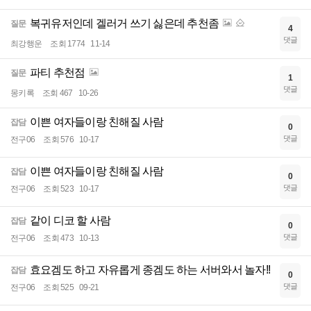
복귀유저인데 겔러거 쓰기 싫은데 추천좀
질문
4
댓글
최강행운
조회 1774
11-14
파티 추천점
질문
1
댓글
몽키록
조회 467
10-26
이쁜 여자들이랑 친해질 사람
잡담
0
댓글
전구06
조회 576
10-17
이쁜 여자들이랑 친해질 사람
잡담
0
댓글
전구06
조회 523
10-17
같이 디코 할 사람
잡담
0
댓글
전구06
조회 473
10-13
효요겜도 하고 자유롭게 종겜도 하는 서버와서 놀자!!
잡담
0
댓글
전구06
조회 525
09-21