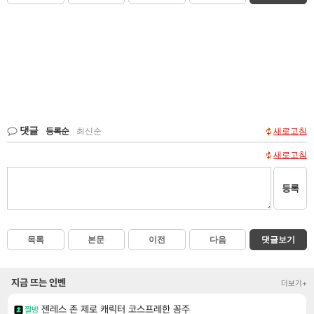
댓글
등록순
|
최신순
새로고침
새로고침
등록
목록
본문
이전
다음
댓글보기
지금 뜨는 인벤
더보기+
젠레스 존 제로 캐릭터 코스프레한 꽁주
짤방