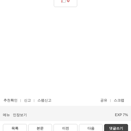
0
추천확인
신고
스팸신고
공유
스크랩
메뉴
인장보기
EXP 7%
목록
본문
이전
다음
댓글쓰기