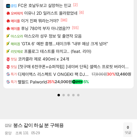
[2]
FC온 호날두보고 실망하는 민교
클립
[6]
이유나 2D 일러스트 올라왔었네
오버워치
[96]
이거 진짜 뭐라는거야?
메이플
[55]
후닝 780억 부자 아니였음??
메이플
아스오라 성우 정보 및 출연작 모음
아스오라
‘GTA 6’ 예판 흥행…테이크투 “내부 예상 크게 넘어”
해외겜
프롤로그 테스트를 마치고.. (feat. 리아)
리밋제로
코카콜라 제로 490ml x 24개
핫딜
[첫구매 6천쿠폰+슈퍼적립] [네이버 단독] 셀렉스 프로핏 버라이어티팩(총 8입)
핫딜
디제이맥스 리스펙트 V ONGEKI 팩 DJMAX RESPECT V ONGEKI Pack DLC
17,800원
30%
12,460원
특가
팰월드 Palworld
25%
24,000원
5%
특가
붕스 같이 하실 분 구해용
잡담
0
댓글
웅양
조회 131
05-29