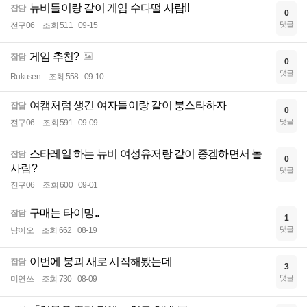
뉴비들이랑 같이 게임 수다떨 사람!!
잡담
0
댓글
전구06
조회 511
09-15
게임 추천?
잡담
0
댓글
Rukusen
조회 558
09-10
여캠처럼 생긴 여자들이랑 같이 붕스타하자
잡담
0
댓글
전구06
조회 591
09-09
스타레일 하는 뉴비 여성유저랑 같이 종겜하면서 놀
잡담
0
사람?
댓글
전구06
조회 600
09-01
구매는 타이밍..
잡담
1
댓글
냥이오
조회 662
08-19
이번에 붕괴 새로 시작해봤는데
잡담
3
댓글
미연쓰
조회 730
08-09