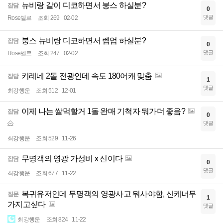
뉴비랑 같이 디코하면서 붕스 하실분?
잡담
0
댓글
Rose벨르
조회 269
02-02
붕스 뉴비랑 디코하면서 렙업 하실분?
잡담
0
댓글
Rose벨르
조회 247
02-02
키레네 2돌 전광인데 속도 180어캐 맞춤
잡담
1
댓글
최강행운
조회 512
12-01
이제 나는 쌀먹할거 1돌 완매 기척자 뭐가더 좋음?
잡담
0
댓글
최강행운
조회 529
11-26
무명객의 영광 가성비 x 신이다
잡담
0
댓글
최강행운
조회 677
11-22
복귀유저인데 무명객의 영광사고 뭐사야함, 신케너무
질문
1
가지고싶다
댓글
최강행운
조회 824
11-22