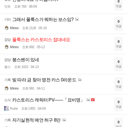
0
댓글
딧트
조회 783
06-09
그래서 폴룩스가 뭐하는 보스임?
기타
0
댓글
Minno
조회 2126
05-19
풀룩스는 카스토리스 접대네요
잡담
0
댓글
Minno
조회 892
05-12
붕스벤이 있네
잡담
0
댓글
붕스
조회 1023
04-13
빚 따라 금 찾아 명전 카스 0라운드
기록
0
댓글
Minno
조회 991
04-11
카스토리스 캐릭터 PV——「묘비명」
소식
0
댓글
Rune
조회 1955
04-09
자기실현적 예언 허구 8만
기록
0
댓글