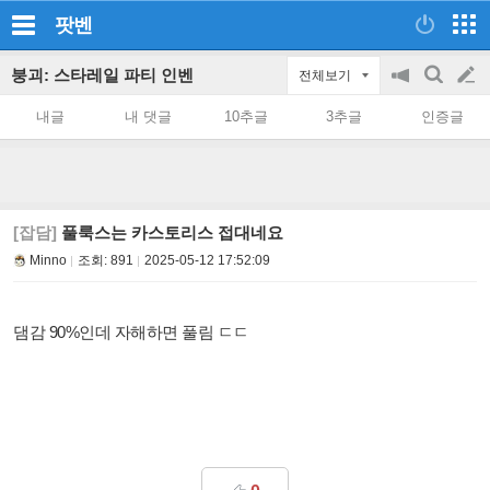
팟벤
붕괴: 스타레일 파티 인벤
전체보기
공
검
글
지
색
내글
내 댓글
10추글
3추글
인증글
on/off
쓰
기
[잡담]
풀룩스는 카스토리스 접대네요
Minno
조회:
891
2025-05-12 17:52:09
댐감 90%인데 자해하면 풀림 ㄷㄷ