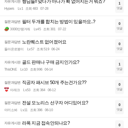
형님들!! 맞다가 마나가 확 없어지는거 뭐죠?
자유게시판
1
댓글
Hypers
Lv.1
조회 483
07-28
필터 두개를 합치는 방법이 있을까요..?
질문과답변
0
댓글
3000만땡겨줘
Lv.45
조회 301
07-22
노란퀘스트 없어졌어요
질문과답변
0
댓글
돌아온로붕이
Lv.57
조회 519
06-24
골드 판매나 구매 금지인가요?
자유게시판
1
댓글
ThisONE
Lv.10
조회 996
06-14
직공자 패시브 50개 주는건가요??
질문과답변
0
댓글
아래크
Lv.53
조회 364
06-12
전설 모노리스 선구자 어디있어요?
질문과답변
0
댓글
야끼소봐
Lv.11
조회 396
06-10
라폭 지금 접속안되나요?
자유게시판
0