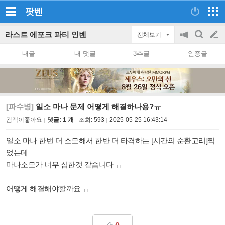
팟벤
라스트 에포크 파티 인벤
전체보기
공
검
글
지
색
내글
내 댓글
3추글
인증글
on/off
쓰
기
[파수병]
일소 마나 문제 어떻게 해결하나용?ㅠ
검객이좋아요
댓글: 1 개
조회:
593
2025-05-25 16:43:14
일소 마나 한번 더 소모해서 한반 더 타격하는 [시간의 순환고리]찍
었는데
마나소모가 너무 심한것 같습니다 ㅠ
어떻게 해결해야할까요 ㅠ