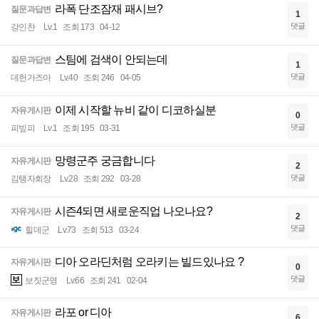
라폭 단조잠재 패시브?
질문과답변
1
댓글
강인찬
Lv.1
조회 173
04-12
스팀에 검색이 안되는데
질문과답변
1
댓글
데헌가즈아
Lv.40
조회 246
04-05
이제 시작할 뉴비 같이 디코하실분
자유게시판
0
댓글
피빞피
Lv.1
조회 195
03-31
망령군주 궁금합니다
자유게시판
2
댓글
김탱자회장
Lv.28
조회 292
03-28
시즌4되면 새로운직업 나오나요?
자유게시판
2
댓글
힐데군
Lv.73
조회 513
03-24
디아 오라딘처럼 오라키는 빌드있나요 ?
자유게시판
0
댓글
보짓군영
Lv.66
조회 241
02-04
라포 or 디아
자유게시판
6