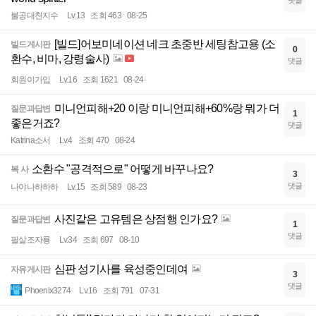
댓글
불공대천지수
Lv.13
조회 463
08-25
[빌드]어보미네이션 네크 초중반 세팅참고용 (소
빌드게시판
0
환수, 비마, 강령술사)
댓글
회원이가입
Lv.16
조회 1621
08-24
미니언피해+20 이랑 미니언피해+60%랑 뭐가 더
질문과답변
1
좋은거죠?
댓글
Katrina소서
Lv.4
조회 470
08-24
소환수 "공격적으로" 어떻게 바꾸나요?
복 사
3
댓글
나야나하하하
Lv.15
조회 589
08-23
사진같은 고유템은 상점행 인가요?
질문과답변
1
댓글
필살조자룡
Lv.34
조회 697
08-10
심판 성기사를 육성중인데여
자유게시판
3
댓글
Phoenix3274
Lv.16
조회 791
07-31