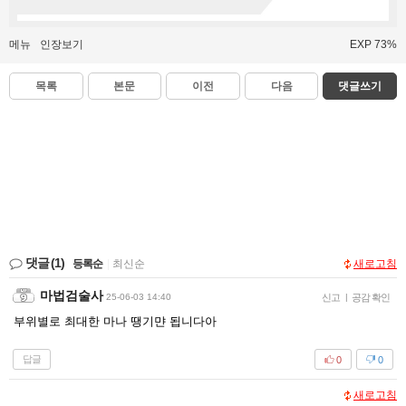
메뉴
인장보기
EXP 73%
목록
본문
이전
다음
댓글쓰기
댓글
(1)
등록순
|
최신순
새로고침
마법검술사
25-06-03 14:40
신고
|
공감 확인
부위별로 최대한 마나 땡기먄 됩니다아
답글
0
0
새로고침