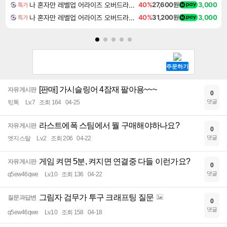
나 혼자만 레벨업 어라이즈 오버드라이브 Solo Leveling Arise
40%
27,600원
3,000
특가
나 혼자만 레벨업 어라이즈 오버드라이브 디럭스 에디션 Solo Leveling Arise Overdrive Deluxe Edition
40%
31,200원
3,000
특가
[판매] 가시슬링어 4잠재 팔아용~~~
자유게시판
0
댓글
틳톡
Lv.7
조회 164
04-25
라스트에폭 스팀에서 뭘 구매해야하나요?
자유게시판
0
댓글
엣지스탈
Lv.2
조회 206
04-22
게임 켜면 5분, 켜지면 연결중 다들 이런가요?
자유게시판
0
댓글
q5ew46qwe
Lv.10
조회 136
04-22
그림자 검무가 투구 크래프팅 질문
질문과답변
0
댓글
q5ew46qwe
Lv.10
조회 158
04-18