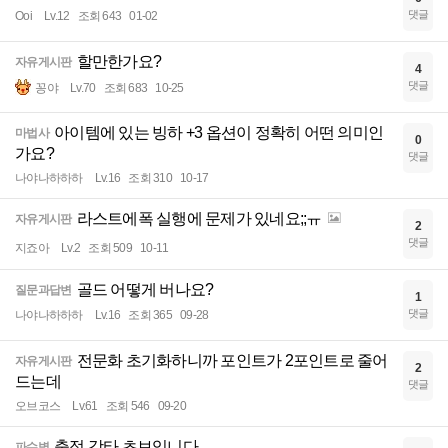
댓글
Ooi
Lv.12
조회 643
01-02
할만한가요?
자유게시판
4
댓글
꽁야
Lv.70
조회 683
10-25
아이템에 있는 빙하 +3 옵션이 정확히 어떤 의미인
마법사
0
가요?
댓글
나야나하하하
Lv.16
조회 310
10-17
라스트에폭 실행에 문제가 있네요;;ㅠ
자유게시판
2
댓글
지죠아
Lv.2
조회 509
10-11
골드 어떻게 버나요?
질문과답변
1
댓글
나야나하하하
Lv.16
조회 365
09-28
전문화 초기화하니까 포인트가 2포인트로 줄어
자유게시판
2
드는데
댓글
오브코스
Lv.61
조회 546
09-20
출정 강타 초보입니다
파수병