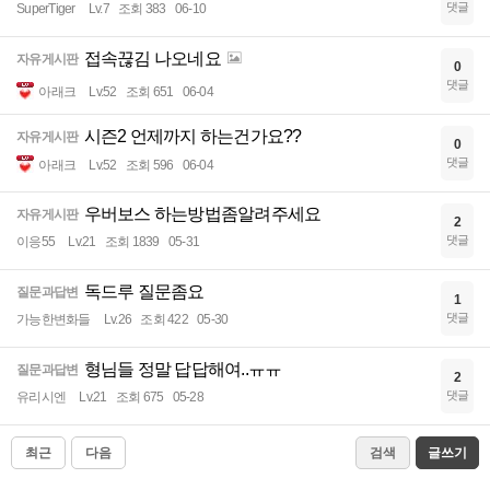
댓글
SuperTiger
Lv.7
조회 383
06-10
접속끊김 나오네요
자유게시판
0
댓글
아래크
Lv.52
조회 651
06-04
시즌2 언제까지 하는건가요??
자유게시판
0
댓글
아래크
Lv.52
조회 596
06-04
우버보스 하는방법좀알려주세요
자유게시판
2
댓글
이응55
Lv.21
조회 1839
05-31
독드루 질문좀요
질문과답변
1
댓글
가능한변화들
Lv.26
조회 422
05-30
형님들 정말 답답해여..ㅠㅠ
질문과답변
2
댓글
유리시엔
Lv.21
조회 675
05-28
최근
다음
검색
글쓰기