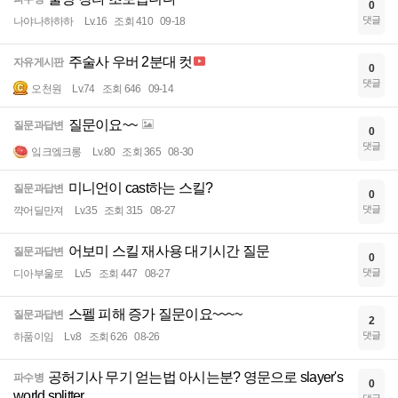
0
댓글
나야나하하하
Lv.16
조회 410
09-18
주술사 우버 2분대 컷
자유게시판
0
댓글
오천원
Lv.74
조회 646
09-14
질문이요~~
질문과답변
0
댓글
잌크엨크롱
Lv.80
조회 365
08-30
미니언이 cast하는 스킬?
질문과답변
0
댓글
꺅어딜만져
Lv.35
조회 315
08-27
어보미 스킬 재사용 대기시간 질문
질문과답변
0
댓글
디아부울로
Lv.5
조회 447
08-27
스펠 피해 증가 질문이요~~~~
질문과답변
2
댓글
하품이임
Lv.8
조회 626
08-26
공허기사 무기 얻는법 아시는분? 영문으로 slayer's
파수병
0
world splitter