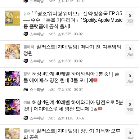
스누피냥
Lv.85
조회 1316
08-02
'『명조:워더링 웨이브』 선약 방송국 EP 3.5
뉴스
0
── 수수 「봄을 기다리며」 ' Spotify, Apple Music
댓글
등 플랫폼에 공식 출시!
스누피냥
Lv.85
조회 575
08-02
[일러스트] 자매 앨범 | 떠나기 전, 여름밤의
갤러리
0
정원
댓글
스누피냥
Lv.85
조회 638
08-02
허상 4단계 40레벨 하이와티아 1분 컷!｜풀
정보
0
돌 에이메스·명전 린네·3돌 모니에
댓글
스누피냥
Lv.85
조회 720
08-02
허상 4단계 40레벨 하이와티아 명전으로 5분
정보
0
컷!｜에이메스·린네 명전·모니에 1돌
댓글
스누피냥
Lv.85
조회 1110
08-02
[일러스트] 자매 앨범 | 장난기 가득한 오후
갤러리
0
의 공원
댓글