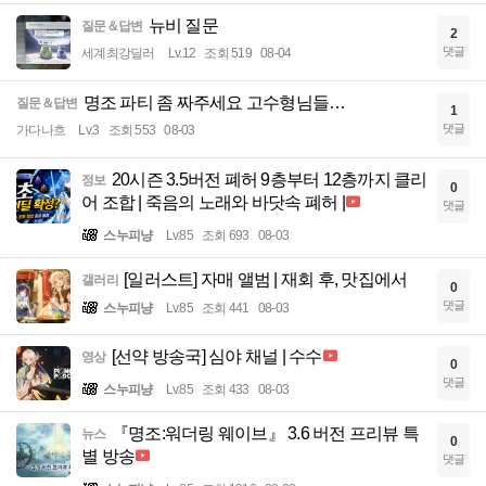
뉴비 질문
질문＆답변
2
댓글
세계최강딜러
Lv.12
조회 519
08-04
명조 파티 좀 짜주세요 고수형님들…
질문＆답변
1
댓글
가다나흐
Lv.3
조회 553
08-03
20시즌 3.5버전 폐허 9층부터 12층까지 클리
정보
0
어 조합 | 죽음의 노래와 바닷속 폐허 |
댓글
스누피냥
Lv.85
조회 693
08-03
[일러스트] 자매 앨범 | 재회 후, 맛집에서
갤러리
0
댓글
스누피냥
Lv.85
조회 441
08-03
[선약 방송국] 심야 채널 | 수수
영상
0
댓글
스누피냥
Lv.85
조회 433
08-03
『명조:워더링 웨이브』 3.6 버전 프리뷰 특
뉴스
0
별 방송
댓글