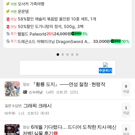
오사카 가족여행
여행
운문댐
여행
58%할인 애슐리 볶음밥 올인원 10종 세트, 1개
핫딜
50%할인 도가니탕의 정석, 500g, 3팩
핫딜
팰월드 Palworld
25%
24,000원
5%
특가
드래곤소드 어웨이크닝 DragonSword Awakening
33,000원
10%
특가
『황룡 도지』——연성 절창 · 현령작
정보
0
댓글
스누피냥
Lv.85
조회 25
12:51
그래픽 크래시
질문＆답변
1
댓글
배추96
Lv.1
조회 52
00:43
6개월 기다렸다… 드디어 도착한 치사 메신
영상
0
저백! 실물 후기
댓글