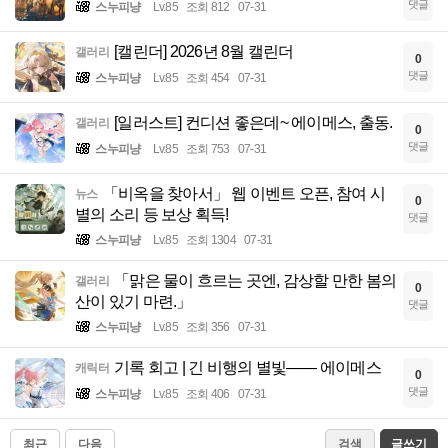
댓글
스누피냥
Lv.85
조회 812
07-31
[캘린더] 2026년 8월 캘린더
갤러리
0
댓글
스누피냥
Lv.85
조회 454
07-31
[일러스트] 컨디션 좋은데~ 에이메스, 출동.
갤러리
0
댓글
스누피냥
Lv.85
조회 753
07-31
「비옥을 찾아서」 웹 이벤트 오픈, 참여 시
뉴스
0
별의 소리 등 보상 획득!
댓글
스누피냥
Lv.85
조회 1304
07-31
「맑은 물이 흐르는 곳엔, 감상할 만한 봄의
갤러리
0
산이 있기 마련.」
댓글
스누피냥
Lv.85
조회 356
07-31
기록 회고 | 긴 비행의 별빛—— 에이메스
캐릭터
0
댓글
스누피냥
Lv.85
조회 406
07-31
최근
다음
검색
글쓰기