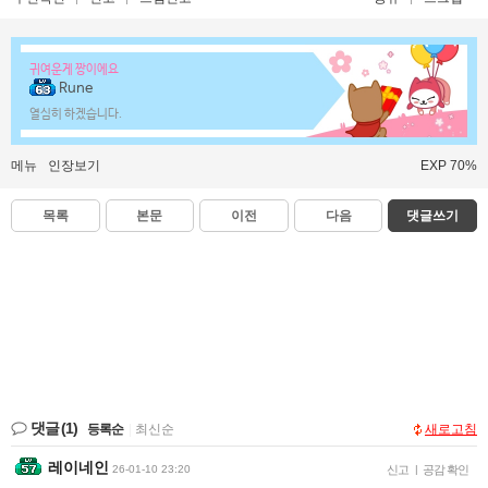
귀여운게 짱이에요
Rune
열심히 하겠습니다.
메뉴
인장보기
EXP 70%
목록
본문
이전
다음
댓글쓰기
댓글
(1)
등록순
|
최신순
새로고침
레이네인
26-01-10 23:20
신고
|
공감 확인