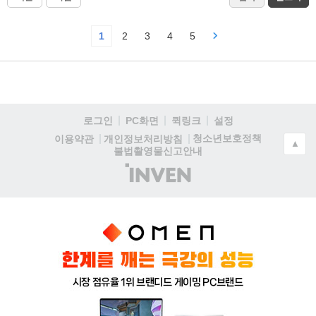
1
2
3
4
5
로그인
PC화면
퀵링크
설정
청소년보호정책
이용약관
개인정보처리방침
▲
불법촬영물신고안내
(주)
인
벤