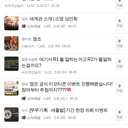
4
댓글
세계최강딜러
Lv.12
조회 377
01:28
세계관 소개 | 소명 상인회
정보
0
댓글
스누피냥
Lv.85
조회 287
08-07
명조
팬아트
0
댓글
따봉또치
Lv.63
조회 359
08-06
여기서 R1 뭘 말하는거고 R2가 뭘말하
질문＆답변
0
는걸까요?
댓글
세계최강딜러
Lv.12
조회 414
08-05
명조 공식 이모티콘 이벤트 진행해봤습니다!
영상
0
참여부터 추첨까지????
댓글
스누피냥
Lv.85
조회 2411
08-05
[무무기획 · 새출발] 기간 한정 의뢰 이벤트
뉴스
0
댓글
스누피냥
Lv.85
조회 636
08-05