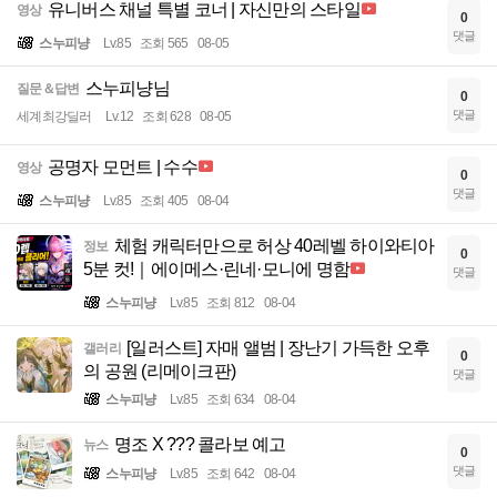
유니버스 채널 특별 코너 | 자신만의 스타일
영상
0
댓글
스누피냥
Lv.85
조회 565
08-05
스누피냥님
질문＆답변
0
댓글
세계최강딜러
Lv.12
조회 628
08-05
공명자 모먼트 | 수수
영상
0
댓글
스누피냥
Lv.85
조회 405
08-04
체험 캐릭터만으로 허상 40레벨 하이와티아
정보
0
5분 컷!｜에이메스·린네·모니에 명함
댓글
스누피냥
Lv.85
조회 812
08-04
[일러스트] 자매 앨범 | 장난기 가득한 오후
갤러리
0
의 공원 (리메이크판)
댓글
스누피냥
Lv.85
조회 634
08-04
명조 X ??? 콜라보 예고
뉴스
0
댓글
스누피냥
Lv.85
조회 642
08-04