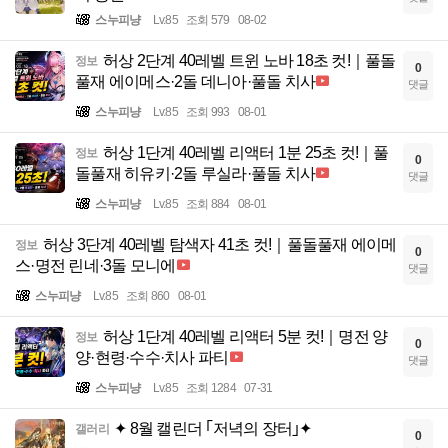
스누피냥
Lv.85
조회 579
08-02
허상 2단계 40레벨 트윈 노바 18초 컷!｜풀돌
정보
0
풀재 에이메스·2돌 데니아·풀돌 치사
댓글
스누피냥
Lv.85
조회 993
08-01
허상 1단계 40레벨 리액터 1분 25초 컷!｜풀
정보
0
돌풀재 히유키·2돌 루실라·풀돌 치사
댓글
스누피냥
Lv.85
조회 884
08-01
허상 3단계 40레벨 탐색자 41초 컷!｜풀돌풀재 에이메
정보
0
스·명전 린네·3돌 모니에
댓글
스누피냥
Lv.85
조회 860
08-01
허상 1단계 40레벨 리액터 5분 컷!｜명전 양
정보
0
양·현령·수수·치사 파티
댓글
스누피냥
Lv.85
조회 1284
07-31
✦ 8월 캘린더 ｢저녁의 장터｣✦
갤러리
0