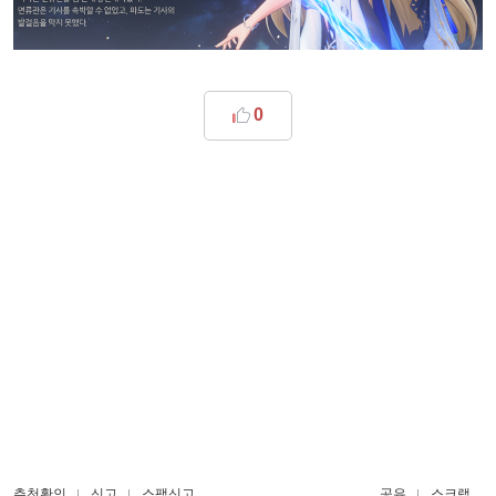
0
추천확인
신고
스팸신고
공유
스크랩