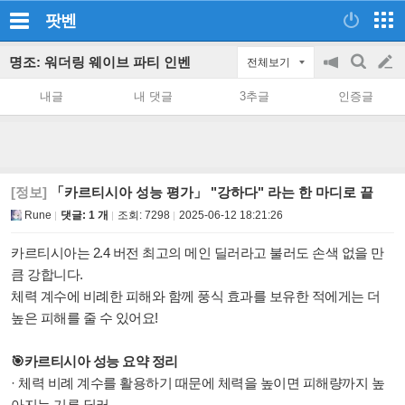
팟벤
명조: 워더링 웨이브 파티 인벤
전체보기
공
검
글
지
색
내글
내 댓글
3추글
인증글
on/off
쓰
기
[정보]
「카르티시아 성능 평가」 "강하다" 라는 한 마디로 끝
Rune
댓글: 1 개
조회:
7298
2025-06-12 18:21:26
카르티시아는 2.4 버전 최고의 메인 딜러라고 불러도 손색 없을 만
큼 강합니다.
체력 계수에 비례한 피해와 함께 풍식 효과를 보유한 적에게는 더
높은 피해를 줄 수 있어요!
🎯카르티시아 성능 요약 정리
· 체력 비례 계수를 활용하기 때문에 체력을 높이면 피해량까지 높
아지는 기류 딜러