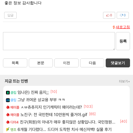
좋은 정보 감사합니다
답글
0
0
새로고침
등록
목록
본문
이전
다음
댓글보기
지금 뜨는 인벤
더보기+
[10]
임나은) 진짜 음지;;
클립
그냥 귀여운 상교용 부부 ㅋㅋ
클립
[103]
ㅅㅂ츄츄지지 인기캐릭터 왜이러는데?
메이플
[65]
노진구: 전 국민한테 10만원씩 줄거야.gif
메이플
[40]
친구(회원)의 아내가 매우 좋지않은 상황입니다. 국민청원동의를 부탁드립니다.(췌장암 신약)
디아4
6개월 기다렸다… 드디어 도착한 치사 메신저백! 실물 후기
명조