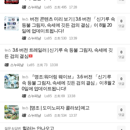
스누피냥
Lv.85
조회 495
17:28
버전 콘텐츠 미리 보기 | 3.6 버전 「신기루 속
뉴스
0
등불 그림자, 속세에 깃든 검의 결심」이 8월 20
댓글
일에 업데이트됩니다!
스누피냥
Lv.85
조회 530
13:39
3.6 버전 트레일러 | 신기루 속 등불 그림자, 속세에 깃
뉴스
0
든 검의 결심
댓글
스누피냥
Lv.85
조회 73
13:38
『명조:워더링 웨이브』 3.6 버전 「신기루
뉴스
0
속 등불 그림자, 속세에 깃든 검의 결심」이 8월 2
댓글
0일에 업데이트됩니다!
스누피냥
Lv.85
조회 69
13:38
[명조 | 도미노피자 콜라보] 예고
뉴스
0
댓글
스누피냥
Lv.85
조회 534
13:37
힐러는 안나오고
질문＆답변