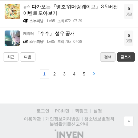
다가오는 『명조:워더링 웨이브』 3.5 버전
뉴스
0
이벤트 모아보기
댓글
스누피냥
Lv.85
조회 672
07-29
「수수」 성우 공개
캐릭터
0
댓글
스누피냥
Lv.85
조회 765
07-28
최근
다음
검색
글쓰기
1
2
3
4
5
로그인
PC화면
퀵링크
설정
청소년보호정책
이용약관
개인정보처리방침
▲
불법촬영물신고안내
(주)