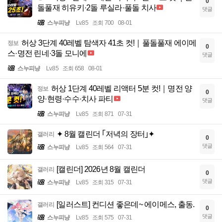
0
돌풀재 히유키·2돌 루실라·풀돌 치사
댓글
스누피냥
Lv.85
조회 700
08-01
허상 3단계 40레벨 탐색자 41초 컷!｜풀돌풀재 에이메
정보
0
스·명전 린네·3돌 모니에
댓글
스누피냥
Lv.85
조회 658
08-01
허상 1단계 40레벨 리액터 5분 컷!｜명전 양
정보
0
양·현령·수수·치사 파티
댓글
스누피냥
Lv.85
조회 871
07-31
✦ 8월 캘린더 ｢저녁의 장터｣✦
갤러리
0
댓글
스누피냥
Lv.85
조회 564
07-31
[캘린더] 2026년 8월 캘린더
갤러리
0
댓글
스누피냥
Lv.85
조회 315
07-31
[일러스트] 컨디션 좋은데~ 에이메스, 출동.
갤러리
0
댓글
스누피냥
Lv.85
조회 575
07-31