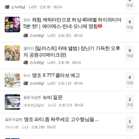
0
댓글
스누피냥
Lv.85
조회 90
08-04
체험 캐릭터만으로 허상 40레벨 하이와티아
정보
0
5분 컷!｜에이메스·린네·모니에 명함
댓글
스누피냥
Lv.85
조회 262
08-04
[일러스트] 자매 앨범 | 장난기 가득한 오후
갤러리
0
의 공원 (리메이크판)
댓글
스누피냥
Lv.85
조회 96
08-04
명조 X ??? 콜라보 예고
뉴스
0
댓글
스누피냥
Lv.85
조회 118
08-04
뉴비 질문
질문＆답변
2
댓글
세계최강딜러
Lv.12
조회 216
08-04
명조 파티 좀 짜주세요 고수형님들…
질문＆답변
1
댓글
가다나흐
Lv.3
조회 288
08-03