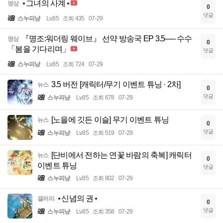
⋆그녀의 사계⋆
영상
0
댓글
스누피냥
Lv.85
조회 435
07-29
『명조:워더링 웨이브』 선약 방송국 EP 3.5── 수수
영상
0
「봄을 기다리며」
댓글
스누피냥
Lv.85
조회 724
07-29
3.5 버전 [캐릭터/무기 이벤트 튜닝 · 2차]
뉴스
0
댓글
스누피냥
Lv.85
조회 678
07-29
[노을에 깃든 이슬] 무기 이벤트 튜닝
뉴스
0
댓글
스누피냥
Lv.85
조회 519
07-29
[단비에서 전하는 연꽃 바람의 축복] 캐릭터
뉴스
0
이벤트 튜닝
댓글
스누피냥
Lv.85
조회 802
07-29
⋆신념의 권⋆
갤러리
0
댓글
스누피냥
Lv.85
조회 358
07-29