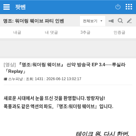
팟벤
명조: 워더링 웨이브 파티 인벤
전체보기
공
검
글
지
색
내글
내 댓글
3추글
인증글
on/off
쓰
기
[영상]
『명조:워더링 웨이브』 선약 방송국 EP 3.4──루실라
「Replay」
스누피냥
조회:
1431
2026-06-12 13:02:17
새로운 시대에서 눈을 뜨신 것을 환영합니다. 방랑자님!
폭풍과도 같은 액션의 파도, 『명조:워더링 웨이브』입니다.
테이크 원, 다시 한번.