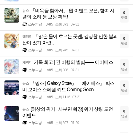
「비옥을 찾아서」 웹 이벤트 오픈, 참여 시
뉴스
0
별의 소리 등 보상 획득!
댓글
스누피냥
Lv.85
조회 873
07-31
「맑은 물이 흐르는 곳엔, 감상할 만한 봄의
갤러리
0
산이 있기 마련.」
댓글
스누피냥
Lv.85
조회 245
07-31
기록 회고 | 긴 비행의 별빛—— 에이메스
캐릭터
0
댓글
스누피냥
Lv.85
조회 308
07-31
「명조 | Galaxy Store」 「에이메스」 빅스
뉴스
0
비 보이스 스페셜 키트 Coming Soon
댓글
스누피냥
Lv.85
조회 1116
07-31
[허상의 위기 · 사분면 확장] 위기 상황 도전
뉴스
0
이벤트
댓글
스누피냥
Lv.85
조회 897
07-29