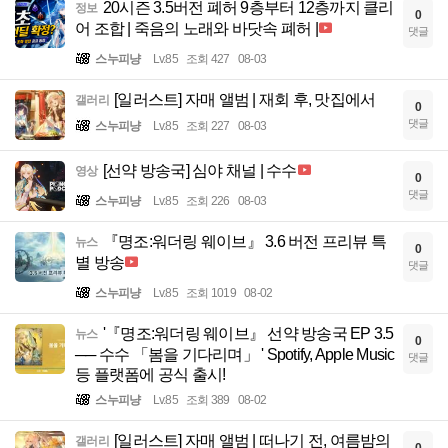
20시즌 3.5버전 폐허 9층부터 12층까지 클리
정보
0
어 조합 | 죽음의 노래와 바닷속 폐허 |
댓글
스누피냥
Lv.85
조회 427
08-03
[일러스트] 자매 앨범 | 재회 후, 맛집에서
갤러리
0
댓글
스누피냥
Lv.85
조회 227
08-03
[선약 방송국] 심야 채널 | 수수
영상
0
댓글
스누피냥
Lv.85
조회 226
08-03
『명조:워더링 웨이브』 3.6 버전 프리뷰 특
뉴스
0
별 방송
댓글
스누피냥
Lv.85
조회 1019
08-02
'『명조:워더링 웨이브』 선약 방송국 EP 3.5
뉴스
0
── 수수 「봄을 기다리며」 ' Spotify, Apple Music
댓글
등 플랫폼에 공식 출시!
스누피냥
Lv.85
조회 389
08-02
[일러스트] 자매 앨범 | 떠나기 전, 여름밤의
갤러리