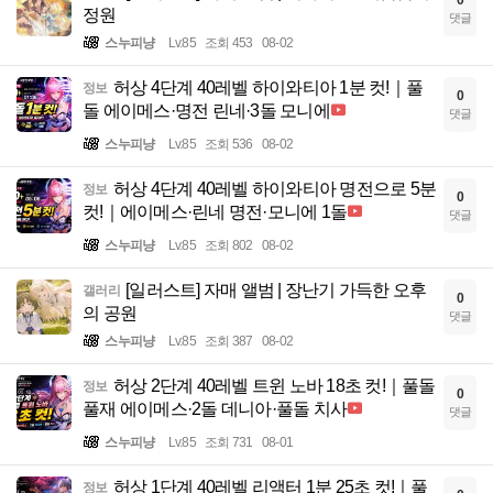
0
정원
댓글
스누피냥
Lv.85
조회 453
08-02
허상 4단계 40레벨 하이와티아 1분 컷!｜풀
정보
0
돌 에이메스·명전 린네·3돌 모니에
댓글
스누피냥
Lv.85
조회 536
08-02
허상 4단계 40레벨 하이와티아 명전으로 5분
정보
0
컷!｜에이메스·린네 명전·모니에 1돌
댓글
스누피냥
Lv.85
조회 802
08-02
[일러스트] 자매 앨범 | 장난기 가득한 오후
갤러리
0
의 공원
댓글
스누피냥
Lv.85
조회 387
08-02
허상 2단계 40레벨 트윈 노바 18초 컷!｜풀돌
정보
0
풀재 에이메스·2돌 데니아·풀돌 치사
댓글
스누피냥
Lv.85
조회 731
08-01
허상 1단계 40레벨 리액터 1분 25초 컷!｜풀
정보