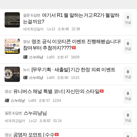
여기서 R1 뭘 말하는거고 R2가 뭘말하
질문＆답변
0
는걸까요?
댓글
세계최강딜러
Lv.12
조회 46
22:38
명조 공식 이모티콘 이벤트 진행해봤습니다!
영상
0
참여부터 추첨까지????
댓글
스누피냥
Lv.85
조회 47
18:09
[무무기획 · 새출발] 기간 한정 의뢰 이벤트
뉴스
0
댓글
스누피냥
Lv.85
조회 60
13:15
유니버스 채널 특별 코너 | 자신만의 스타일
영상
0
댓글
스누피냥
Lv.85
조회 57
12:04
스누피냥님
질문＆답변
0
댓글
세계최강딜러
Lv.12
조회 82
01:14
공명자 모먼트 | 수수
영상