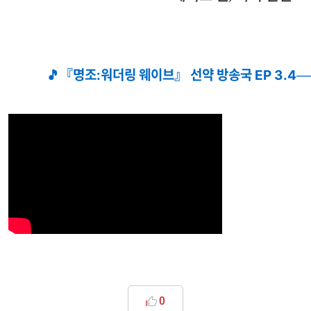
🎵『명조:워더링 웨이브』 선약 방송국 EP 3.4─
0