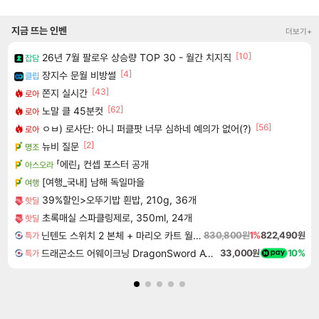
지금 뜨는 인벤
더보기+
[10]
26년 7월 팔로우 상승량 TOP 30 - 월간 치지직
잡담
[4]
장지수 문월 비방썰
클립
[43]
쫀지 실시간
로아
[62]
노말 클 45분컷
로아
[56]
ㅇㅂ) 로사단: 아니 퍼클팟 너무 심하네 예의가 없어(?)
로아
[2]
뉴비 질문
명조
「에린」 컨셉 포스터 공개
아스오라
[여행_국내] 남해 독일마을
여행
39%할인>오뚜기밥 흰밥, 210g, 36개
핫딜
초록매실 스파클링제로, 350ml, 24개
핫딜
닌텐도 스위치 2 본체 + 마리오 카트 월드 + 슈퍼 마리오 파티 잼버리 닌텐도 스위치 2 에디션 + 잼버리 TV 번들
830,800원
1%
822,490원
특가
드래곤소드 어웨이크닝 DragonSword Awakening
33,000원
10%
특가