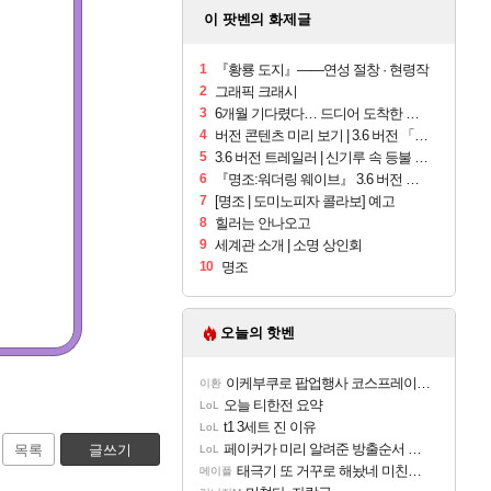
이 팟벤의 화제글
1
『황룡 도지』——연성 절창 · 현령작
2
그래픽 크래시
3
6개월 기다렸다… 드디어 도착한 치사 메신저백! 실물 후기
4
버전 콘텐츠 미리 보기 | 3.6 버전 「신기루 속 등불 그림자, 속세에 깃든 검의 결심」이 8월 20일에 업데이트됩니다!
5
3.6 버전 트레일러 | 신기루 속 등불 그림자, 속세에 깃든 검의 결심
6
『명조:워더링 웨이브』 3.6 버전 「신기루 속 등불 그림자, 속세에 깃든 검의 결심」이 8월 20일에 업데이트됩니다!
7
[명조 | 도미노피자 콜라보] 예고
8
힐러는 안나오고
9
세계관 소개 | 소명 상인회
10
명조
오늘의 핫벤
이케부쿠로 팝업행사 코스프레이어들!!
이환
오늘 티한전 요약
LoL
t1 3세트 진 이유
LoL
페이커가 미리 알려준 방출순서 ㄷㄷㄷㄷ
목록
글쓰기
LoL
태극기 또 거꾸로 해놨네 미친것들 ㅋㅋㅋ
메이플