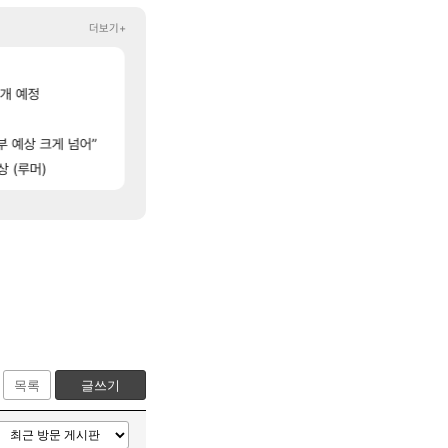
더보기+
[6
라스트 에포크 시즌5 - 서리화신의 분노 티저
노진구: 전 국민한테 10만원씩 줄거야.gif
PV
메이플
[6]
[25]
공개 예정
이젠?
[페르소나5: 더 팬텀 X] 괴도 영상 l 타카마키 안·댄
방금 직접찍은건데
PV
리니지M
[159]
[14]
 ㅋㅋ
'하늘 위의 공포' 도전과제 달성법
강 재련석 스펙 떴다
비스트
검은사막
10]
[4]
[2]
부 예상 크게 넘어”
선생님들 차 시동 끌 때 꾸르륵소리나는데
실시간 응갤 반응.jpg
차벤
LoL
[103]
[115]
 (루머)
는데?
1세대 K7 3.5NA인데 LF쏘나타 2.0NA 기변하면 유류비 절약이 얼마나
제논 윗잠 공 36퍼 팝니다
차벤
메이플
목록
글쓰기