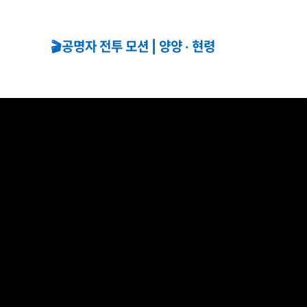
🎬공명자 전투 모션 | 양양 · 현령