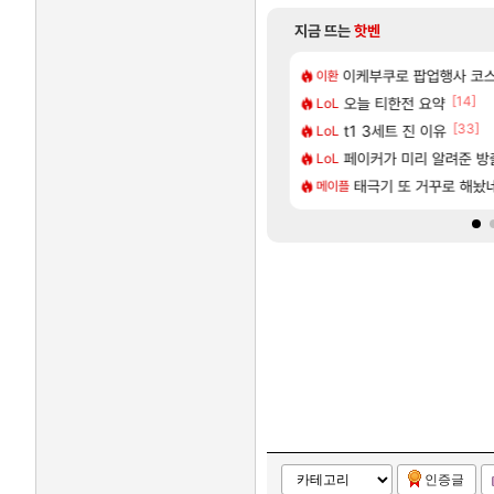
지금 뜨는
핫벤
[65]
시즌5 - 서리화신의 분노 티저
국민한테 10만원씩 줄거야.gif
설악산 울산바위
이케부쿠로 팝업행사 코스
여행
이환
[25]
[14]
팬텀 X] 괴도 영상 l 타카마키 안·댄싱 스타
찍은건데
오늘 티한전 요약
60프레임 나오는데 정
레퀴엠
LoL
[14]
[33]
공포' 도전과제 달성법
스펙 떴다
t1 3세트 진 이유
포트나이트에서 명일방주
섭컬겜
LoL
[4]
[2]
동 끌 때 꾸르륵소리나는데
응.jpg
[명조 | 도미노피자 콜라보
페이커가 미리 알려준 방
명조
LoL
[115]
 LF쏘나타 2.0NA 기변하면 유류비 절약이 얼마나 될까요..?
 36퍼 팝니다
운문댐
태극기 또 거꾸로 해놨
여행
메이플
인증글