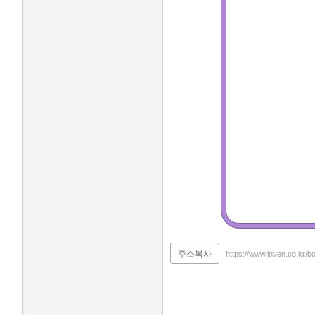
주소복사
https://www.inven.co.kr/b