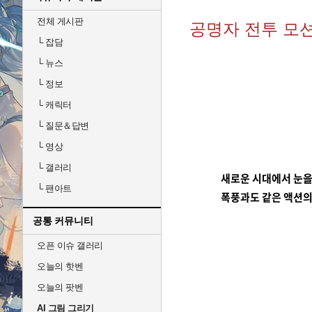
전체 게시판
공명자 전투 모션 
└
잡담
└
뉴스
└
정보
└
캐릭터
└
질문＆답변
└
영상
└
갤러리
새로운 시대에서 눈을
└
팬아트
폭풍과도 같은 액션의
공통 커뮤니티
오픈 이슈 갤러리
오늘의 핫벤
오늘의 팟벤
AI 그림 그리기