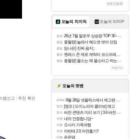
새로고침
오늘의 치지직
오늘의 SOOP
26년 7월 팔로우 상승량 TOP 30 - 월간 치지직
잡담
풍월량) 놀래서 헤드셋 벗어 던짐
클립
임나은) 진짜 음지;;
클립
젠레스 존 제로 캐릭터 코스프레한 꽁주
짤방
풍월량) 물소는 왜 물소라고 하는거야? 아! 그만 ㅋㅋ 알았어 ㅋㅋ
클립
더보기+
오늘의 팟벤
스팸신고
추천 확인
8월 28일 넷플릭스에서 예고편 공개 예정
GTA6
[명조 | 도미노피자 콜라보] 예고
명조
버전 콘텐츠 미리 보기 | 3.6 버전 「신기루 속 등불 그림자, 속세에 깃든 검의 결심」이 8월 20일에 업데이트됩니다!
명조
내차 인증합니당~
차벤
오사카 가족여행
여행
아반테 2.0 자연흡기?
차벤
운문댐
여행