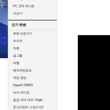
PC 견적 게시판
더보기
인기 팟벤
팟벤 바로가기
치지직
차벤
걸그룹
여행
해외게임정보
게임 영상
HyperX OMEN
브이 라이징
일곱 개의 대죄: Origin
몬스터헌터 스토리즈3