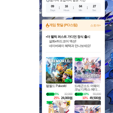
참가자 모집까지 남은 기간
09
16
04
26
Days
Hours
Min
Sec
게임 핫딜 (PC/스팀)
스토어+
더 렐릭 퍼스트 가디언 정식 출시
설화x하드코어 액션!
네이버페이 혜택과 만나보세요!
인벤게임즈 8월 특별 할인!
드래곤소드: 어웨이크닝 입점!
문명 7 특별 할인!
마블 투혼 파이팅 소울즈 정식출시!
귀무자: 검의 길 예약 판매 중!
비스트 오브 리인카네이션 정식 출시!
커세어 코브 출시 기념 할인!
베데스다 40주년 기념 할인 중!
캡콤 프렌차이즈 할인 진행 중!
캡콤 일부 상품 상시 할인
스타워즈 은하계 레이서
로블록스 기프트 카드 공식 입점
인기 퍼블리셔 모음!
스팀으로 만나는 드래곤소드!
조선&고려 DLC 출시 예정
마블 히어로 총 출동&화려한 격투!
10% 할인과
게임프릭 신작 IP
해적'섬'을 발전시키자!
베데스다의 명작들을
몬헌, 바하 등 인기 IP를
몬헌 와일즈 & 드래곤즈 도그마2
인벤게임즈에서 10% 추가 적립
Robux를 가장 안전하고
최대 90% 할인가를 만나보세요!
네이버혜택과 함께 만나보세요!
50%할인&추가 적립까지!
네이버 포인트 혜택까지!
이니&베니 혜택까지!
네이버 혜택가와 함께 예약하세요!
할인&네이버혜택으로 만나보세요!
40주년 프로모션으로 만나보세요!
할인가에 만나보세요!
일부 에디션 상시 할인!
혜택으로 예약 판매 중
편안하게 충전하세요
팰월드 Palworld
드래곤소드 어웨이
크닝 디럭스 에디션
DragonSword Awake
5%
32,000
10%
55,000
ning Deluxe Edition
25%
24,000원
10%
49,500원