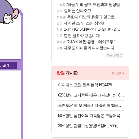
'하늘 위의 공포' 도전과제 달성법
비스트
힐러는 안나오고
명조
무한대 아난타 유출과 앞으로의 예상 (루머)
섭컬겜
세계관 소개 | 소명 상인회
명조
1세대 K7 3.5NA인데 LF쏘나타 2.0NA 기변하면 유류비 절약이 얼마나 될까요..?
차벤
합천 을 다녀왔습니다
여행
‘GTA 6’ 예판 흥행…테이크투 “내부 예상 크게 넘어”
해외겜
제주도 아이들과 다녀왔습니다.
여행
새로고침
핫딜
게시판
더보기+
아디다스 포럼 로우 블랙 HQ4425
62%할인 고기중독 매운 돼지갈비찜, 800g, 2개
토앤토x산리오 제로비티 플럼피 헬로키티 참태그 SET 실버 여성용 쪼리
50%할인 삼진어묵 가득담은 모둠어묵탕, 484g, 2개
30%할인 감귤숙성양념LA갈비, 500g, 4개