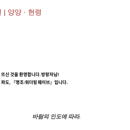
| 양양 · 현령
 뜨신 것을 환영합니다. 방랑자님!
 파도, 『명조:워더링 웨이브』입니다.
바람의 인도에 따라.