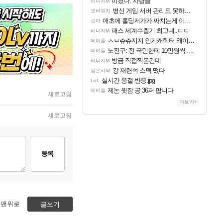
미쳤다. 자랑글
리니지M
병신 게임 서버 관리도 못하냐 이젠?
오버워치
애초에 홀딩저가가 짜치는게 이거임 ㅋㅋ
로아
패스 세계수뽑기 최고네..ㄷㄷ
리니지M
ㅅㅂ츄츄지지 인기캐릭터 왜이러는데?
메이플
노진구: 전 국민한테 10만원씩 줄거야.gif
메이플
방금 직접찍은건데
리니지M
강 재련석 스펙 떴다
검은사막
실시간 응갤 반응.jpg
LoL
제논 윗잠 공 36퍼 팝니다
메이플
새로고침
더보기+
새로고침
등록
맨위로
글쓰기