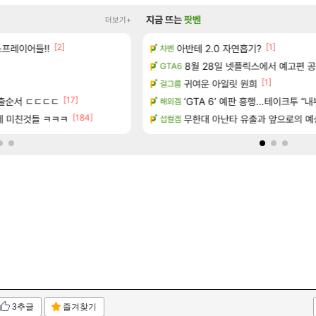
지금 뜨는
팟벤
더보기+
[2]
[19]
[1]
프레이어들!!
아반테 2.0 자연흡기?
미쳤다. 자랑글
차벤
리니지M
[1]
상일까요?
8월 28일 넷플릭스에서 예고편 
병신 게임 서버 관리도 못하냐 
GTA6
오버워치
[1]
 엔드필드 [펠리카] 판매 예정
애초에 홀딩저가가 짜치는게 이거임
귀여운 아일릿 원희
걸그룹
로아
[17]
[
] 예고
출순서 ㄷㄷㄷㄷ
‘GTA 6’ 예판 흥행…테이크투 “내
패스 세계수뽑기 최고네..ㄷㄷ
해외겜
리니지M
[184]
네 미친것들 ㅋㅋㅋ
무한대 아난타 유출과 앞으로의 예상
ㅅㅂ츄츄지지 인기캐릭터 왜이러
섭컬겜
메이플
3추글
즐겨찾기