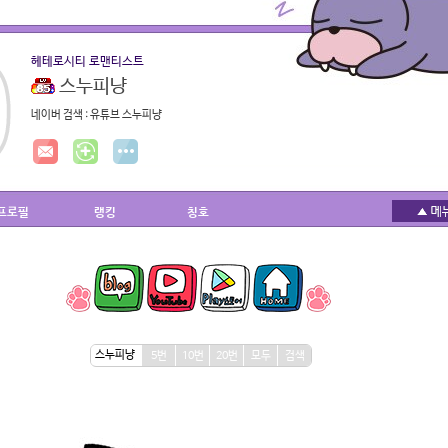
헤테로시티 로맨티스트
스누피냥
네이버 검색 : 유튜브 스누피냥
프로필
랭킹
칭호
5번
10번
20번
모두
검색