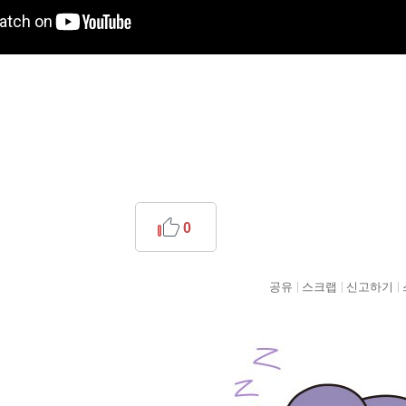
0
공유
스크랩
신고하기