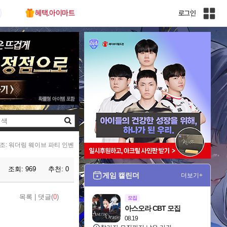
혜택.아이마트
로그인
인
벤
전
체
사
이
트
맵
검
색
조: 워더링 웨이브 파티 인벤
조회:
969
추천:
0
게임 캘린더
더보기+
목록
|
댓글(
0
)
모집
아스오라 CBT 모집
08.19