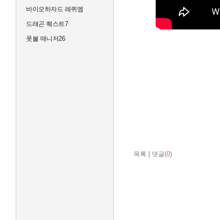
바이오하자드 레퀴엠
드래곤 퀘스트7
풋볼 매니저26
목록
|
댓글(
0
)