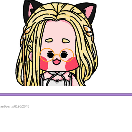
oard/party/6196/2845