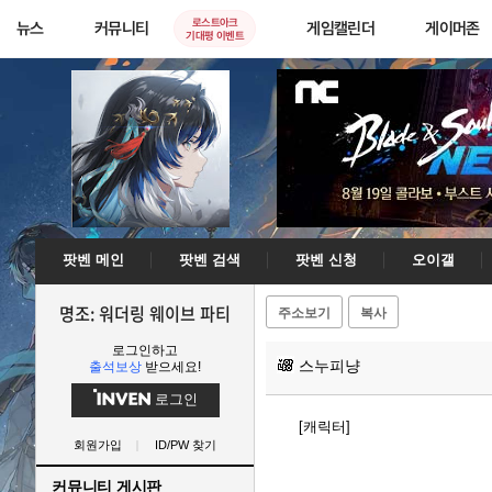
로스트아크
뉴스
커뮤니티
게임캘린더
게이머존
기대평 이벤트
팟벤 메인
팟벤 검색
팟벤 신청
오이갤
명조: 워더링 웨이브 파티
주소보기
복사
로그인하고
스누피냥
출석보상
받으세요!
로그인
[캐릭터]
회원가입
ID/PW 찾기
커뮤니티 게시판