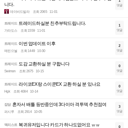
1
니다.
댓글
데이비드빌라
조회 2065
11-01
트레이드하실분 친추부탁드립니다.
트레이드
1
댓글
가라도스
조회 1559
11-01
이번 업데이트 이후
트레이드
2
댓글
메린으눨
조회 1449
10-30
도감 교환하실 분 구합니다
트레이드
0
댓글
Swimon
조회 2675
10-15
라이코EX랑 스이쿤EX 교환 하실 분 있나요
트레이드
0
댓글
Hgk
조회 4084
10-14
혼자서 배틀 등반중인데 3다이아 격투덱 추천점여
잡담
3
댓글
퍼시루
조회 2914
10-05
복귀유저입니다 카드가 하나도없어요 ㅠㅠ
덱리스트
0