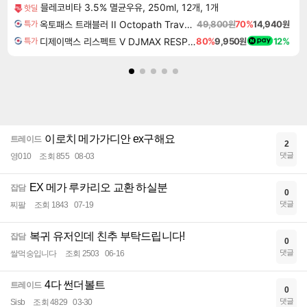
믈레코비타 3.5% 멸균우유, 250ml, 12개, 1개
핫딜
옥토패스 트래블러 II Octopath Traveler II
49,800원
70%
14,940원
특가
디제이맥스 리스펙트 V DJMAX RESPECT V
80%
9,950원
12%
특가
이로치 메가가디안 ex구해요
트레이드
2
댓글
영010
조회 855
08-03
EX 메가 루카리오 교환 하실분
잡담
0
댓글
찌팔
조회 1843
07-19
복귀 유저인데 친추 부탁드립니다!
잡담
0
댓글
쌀먹숭입니다
조회 2503
06-16
4다 썬더볼트
트레이드
0
댓글
Sisb
조회 4829
03-30