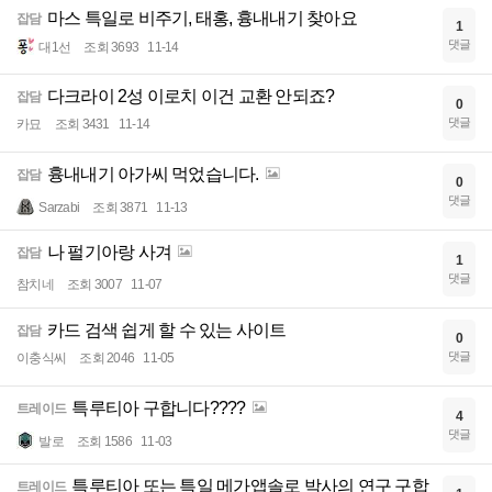
마스 특일로 비주기, 태홍, 흉내내기 찾아요
잡담
1
댓글
대1선
조회 3693
11-14
다크라이 2성 이로치 이건 교환 안되죠?
잡담
0
댓글
카묘
조회 3431
11-14
흉내내기 아가씨 먹었습니다.
잡담
0
댓글
Sarzabi
조회 3871
11-13
나 펄기아랑 사겨
잡담
1
댓글
참치네
조회 3007
11-07
카드 검색 쉽게 할 수 있는 사이트
잡담
0
댓글
이충식씨
조회 2046
11-05
특루티아 구합니다????
트레이드
4
댓글
발로
조회 1586
11-03
특루티아 또는 특일 메가앱솔로 박사의 연구 구합
트레이드