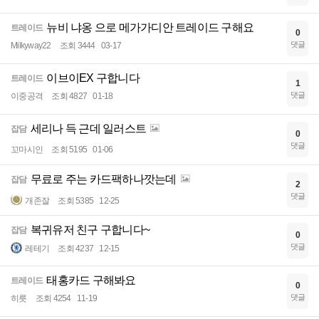
뉴비 냐옹 으로 메가가디안 트레이드 구해요
트레이드
0
댓글
Milkyway22
조회 3444
03-17
이브이EX 구합니다
트레이드
1
댓글
이중공격
조회 4827
01-18
세리나 득 근데 일러스트
잡담
0
댓글
꼬마시인
조회 5195
01-06
무료로 주는 카드팩하나깟는데
잡담
2
댓글
개존잘
조회 5385
12-25
복귀유저 친구 구합니다~
잡담
0
댓글
레테기
조회 4237
12-15
태홍카드 구해봐요
트레이드
0
댓글
히릇
조회 4254
11-19