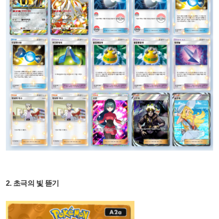
2. 초극의 빛 뜯기