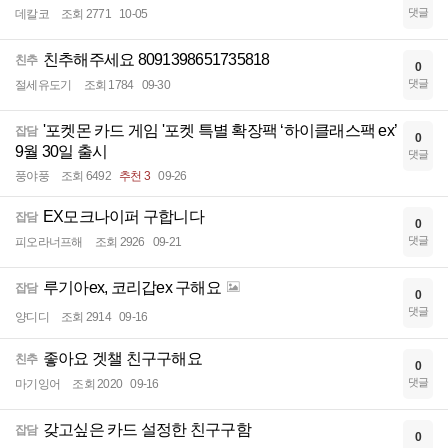
댓글
데칼코
조회 2771
10-05
친추해주세요 8091398651735818
친추
0
댓글
절세유도기
조회 1784
09-30
'포켓몬 카드 게임 '포켓 특별 확장팩 ‘하이클래스팩 ex’
잡담
0
9월 30일 출시
댓글
풍야풍
조회 6492
추천 3
09-26
EX모크나이퍼 구합니다
잡담
0
댓글
피오라너프해
조회 2926
09-21
루기아ex, 코리갑ex 구해요
잡담
0
댓글
양디디
조회 2914
09-16
좋아요 겟챌 친구구해요
친추
0
댓글
마기잉어
조회 2020
09-16
갖고싶은 카드 설정한 친구구함
잡담
0