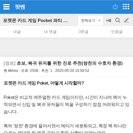
팟벤
포켓몬 카드 게임 Pocket 파티 인벤
전체보기
공
검
글
지
색
내글
내 댓글
3추글
인증글
on/off
쓰
기
[정보]
초보, 복귀 유저를 위한 진로 추천(쌍천의 수호자 환경)
Minno
조회:
2558
추천:
1
2025-05-20 15:58:52
포켓몬 카드 게임 Poket, 어떻게 시작할까?
Poket은 비교적 캐주얼한 카드 게임이지만, 시간이 지나며 팩이 누
적되면서 신입 및 복귀 유저들이 덱을 구성하기 점점 어려워지고 있
습니다.
특히 '쌍천' 환경에 들어서면서 메타가 세분화되고, 특정 팩 하나만
으로는 제대로 된 덱을 꾸리기 힘든 상황이 되었는데요.