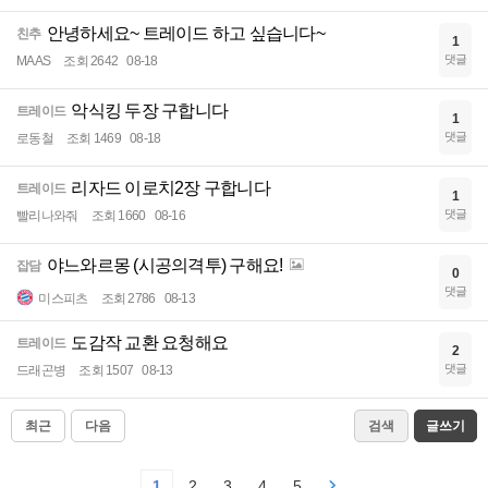
안녕하세요~ 트레이드 하고 싶습니다~
친추
1
댓글
MAAS
조회 2642
08-18
악식킹 두장 구합니다
트레이드
1
댓글
로동철
조회 1469
08-18
리자드 이로치2장 구합니다
트레이드
1
댓글
빨리나와줘
조회 1660
08-16
야느와르몽 (시공의격투) 구해요!
잡담
0
댓글
미스피츠
조회 2786
08-13
도감작 교환 요청해요
트레이드
2
댓글
드래곤병
조회 1507
08-13
최근
다음
검색
글쓰기
1
2
3
4
5