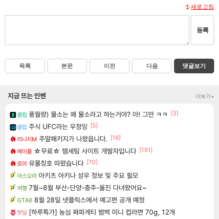
새로고침
등록
목록
본문
이전
다음
댓글보기
지금 뜨는 인벤
더보기+
[3]
풍월량) 물소는 왜 물소라고 하는거야? 아! 그만 ㅋㅋ
클립
[5]
주식 UFC라는 우정잉
클립
[16]
주말패키지가 나왔읍니다.
리니지M
[191]
☆무료☆ 템세팅 사이트 개발자입니다
메이플
[70]
유물칭호 따왔습니다
로아
아키츠 아키나 성우 정보 및 주요 필모
아스오라
7월~8월 부산-단양-충주-울진 다녀왔어요~
여행
8월 28일 넷플릭스에서 예고편 공개 예정
GTA6
[하루특가] 농심 짜파게티 범벅 미니 컵라면 70g, 12개
핫딜