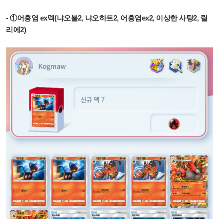
- ①어흥염 ex덱(냐오불2, 냐오하트2, 어흥염ex2, 이상한 사탕2, 릴
리에2)