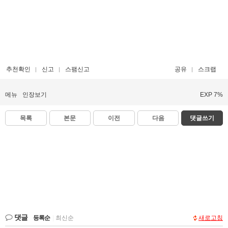
추천확인
신고
스팸신고
공유
스크랩
메뉴
인장보기
EXP 7%
목록
본문
이전
다음
댓글쓰기
댓글
등록순
|
최신순
새로고침