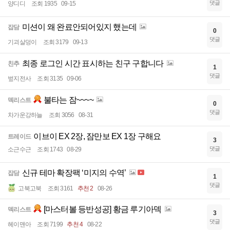
댓글
양디디
조회 1935
09-15
미션이 왜 완료안되어있지 했는데
잡담
0
댓글
기괴살덩이
조회 3179
09-13
최종 로그인 시간 표시하는 친구 구합니다
친추
1
댓글
벞지전사
조회 3135
09-06
불타는 잠~~~~
덱리스트
0
댓글
차가운강하늘
조회 3056
08-31
이브이 EX 2장, 잠만보 EX 1장 구해요
트레이드
3
댓글
소근수근
조회 1743
08-29
신규 테마 확장팩 ‘미지의 수역’
잡담
1
댓글
고북고북
조회 3161
추천 2
08-26
[마스터볼 등반성공] 황금 루기아덱
덱리스트
3
댓글
헤이맨아
조회 7199
추천 4
08-22